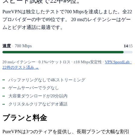
スピード試験で22中#9位。
PureVPNは独立したテストで700 Mbpsを達成しました。全22
プロバイダーの中で#9位です。 20 msのレイテンシーはゲー
ムとビデオ通話に最適です。
速度
· 700 Mbps
14
/15
20 msレイテンシー · 0.1%パケットロス · ±18 Mbps安定性 ·
VPN SpeedLab ·
22件のテスト済み →
バッファリングなしで4Kストリーミング
ゲームサーバーでラグなし
大容量ダウンロードが20分以内
クリスタルクリアなビデオ通話
プランと料金
PureVPNは3つのティアを提供し、長期プランで大幅な割引