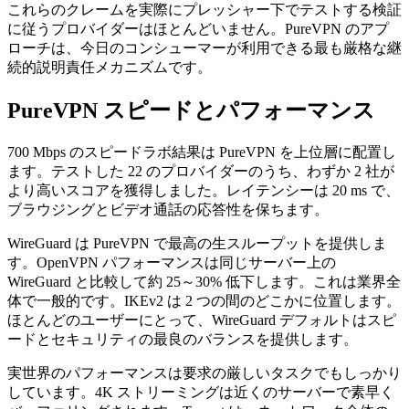
これらのクレームを実際にプレッシャー下でテストする検証
に従うプロバイダーはほとんどいません。PureVPN のアプ
ローチは、今日のコンシューマーが利用できる最も厳格な継
続的説明責任メカニズムです。
PureVPN スピードとパフォーマンス
700 Mbps のスピードラボ結果は PureVPN を上位層に配置し
ます。テストした 22 のプロバイダーのうち、わずか 2 社が
より高いスコアを獲得しました。レイテンシーは 20 ms で、
ブラウジングとビデオ通話の応答性を保ちます。
WireGuard は PureVPN で最高の生スループットを提供しま
す。OpenVPN パフォーマンスは同じサーバー上の
WireGuard と比較して約 25～30% 低下します。これは業界全
体で一般的です。IKEv2 は 2 つの間のどこかに位置します。
ほとんどのユーザーにとって、WireGuard デフォルトはスピ
ードとセキュリティの最良のバランスを提供します。
実世界のパフォーマンスは要求の厳しいタスクでもしっかり
しています。4K ストリーミングは近くのサーバーで素早く