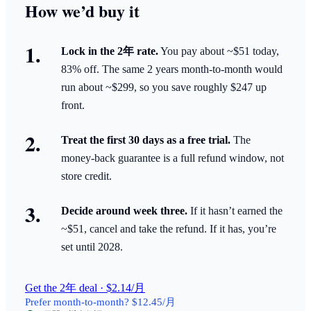
How we’d buy it
Lock in the 2年 rate.
You pay about ~$51 today,
83% off. The same 2 years month-to-month would
run about ~$299, so you save roughly $247 up
front.
Treat the first 30 days as a free trial.
The
money-back guarantee is a full refund window, not
store credit.
Decide around week three.
If it hasn’t earned the
~$51, cancel and take the refund. If it has, you’re
set until 2028.
Get the 2年 deal · $2.14/月
Prefer month-to-month? $12.45/月