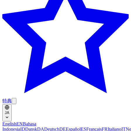
特典
JA
English
EN
Bahasa
Indonesia
ID
Dansk
DA
Deutsch
DE
Español
ES
Français
FR
Italiano
IT
Ne