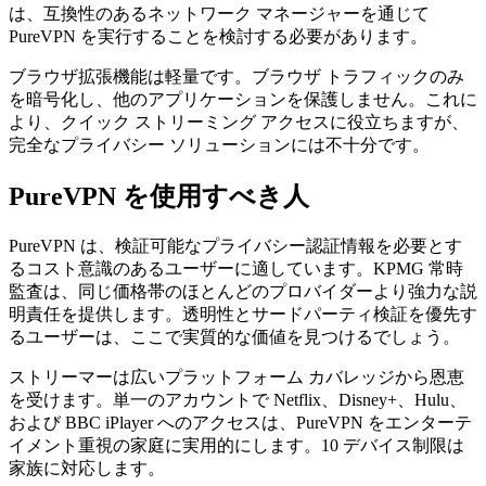
は、互換性のあるネットワーク マネージャーを通じて
PureVPN を実行することを検討する必要があります。
ブラウザ拡張機能は軽量です。ブラウザ トラフィックのみ
を暗号化し、他のアプリケーションを保護しません。これに
より、クイック ストリーミング アクセスに役立ちますが、
完全なプライバシー ソリューションには不十分です。
PureVPN を使用すべき人
PureVPN は、検証可能なプライバシー認証情報を必要とす
るコスト意識のあるユーザーに適しています。KPMG 常時
監査は、同じ価格帯のほとんどのプロバイダーより強力な説
明責任を提供します。透明性とサードパーティ検証を優先す
るユーザーは、ここで実質的な価値を見つけるでしょう。
ストリーマーは広いプラットフォーム カバレッジから恩恵
を受けます。単一のアカウントで Netflix、Disney+、Hulu、
および BBC iPlayer へのアクセスは、PureVPN をエンターテ
イメント重視の家庭に実用的にします。10 デバイス制限は
家族に対応します。