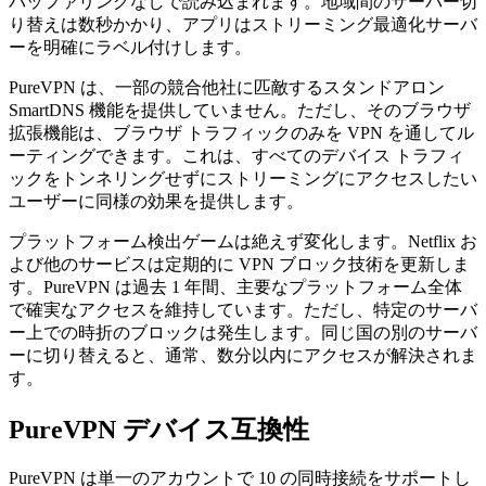
バッファリングなしで読み込まれます。地域間のサーバー切
り替えは数秒かかり、アプリはストリーミング最適化サーバ
ーを明確にラベル付けします。
PureVPN は、一部の競合他社に匹敵するスタンドアロン
SmartDNS 機能を提供していません。ただし、そのブラウザ
拡張機能は、ブラウザ トラフィックのみを VPN を通してル
ーティングできます。これは、すべてのデバイス トラフィ
ックをトンネリングせずにストリーミングにアクセスしたい
ユーザーに同様の効果を提供します。
プラットフォーム検出ゲームは絶えず変化します。Netflix お
よび他のサービスは定期的に VPN ブロック技術を更新しま
す。PureVPN は過去 1 年間、主要なプラットフォーム全体
で確実なアクセスを維持しています。ただし、特定のサーバ
ー上での時折のブロックは発生します。同じ国の別のサーバ
ーに切り替えると、通常、数分以内にアクセスが解決されま
す。
PureVPN デバイス互換性
PureVPN は単一のアカウントで 10 の同時接続をサポートし