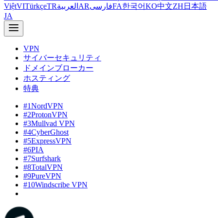
Việt
VI
Türkçe
TR
العربية
AR
فارسی
FA
한국어
KO
中文
ZH
日本語
JA
VPN
サイバーセキュリティ
ドメインブローカー
ホスティング
特典
#1
NordVPN
#2
ProtonVPN
#3
Mullvad VPN
#4
CyberGhost
#5
ExpressVPN
#6
PIA
#7
Surfshark
#8
TotalVPN
#9
PureVPN
#10
Windscribe VPN