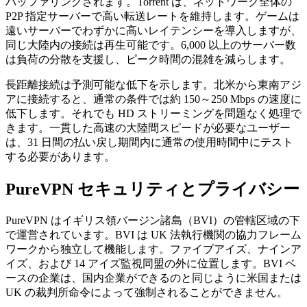
バッファリングされます。Torrent は、ネットワーク全体の
P2P 指定サーバーで高い転送レートを維持します。ゲームは
遠いサーバーでわずかに高いレイテンシーを導入しますが、
同じ大陸内の接続は再生可能です。6,000 以上のサーバー数
は負荷の分散を支援し、ピーク時間の混雑を減らします。
長距離接続は予測可能な低下を示します。北米から東南アジ
アに接続すると、通常の条件では約 150～250 Mbps の速度に
低下します。それでも HD ストリーミングを問題なく処理で
きます。一貫した高速の大陸間スピードが必要なユーザー
は、31 日間の払い戻し期間内に通常の使用時間中にテスト
する必要があります。
PureVPN セキュリティとプライバシー
PureVPN はイギリス領バージン諸島（BVI）の管轄区域の下
で運営されています。BVI は UK 法執行機関の協力フレーム
ワークから独立して機能します。ファイブアイズ、ナインア
イズ、および 14 アイズ監視同盟の外に位置します。BVI ベ
ースの企業は、国内企業ができるのと同じように米国または
UK の裁判所命令によって強制されることができません。