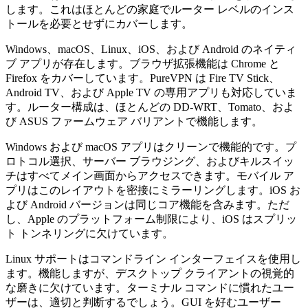
します。これはほとんどの家庭でルーター レベルのインス
トールを必要とせずにカバーします。
Windows、macOS、Linux、iOS、および Android のネイティ
ブ アプリが存在します。ブラウザ拡張機能は Chrome と
Firefox をカバーしています。PureVPN は Fire TV Stick、
Android TV、および Apple TV の専用アプリも対応していま
す。ルーター構成は、ほとんどの DD-WRT、Tomato、およ
び ASUS ファームウェア バリアントで機能します。
Windows および macOS アプリはクリーンで機能的です。プ
ロトコル選択、サーバー ブラウジング、およびキルスイッ
チはすべてメイン画面からアクセスできます。モバイル ア
プリはこのレイアウトを密接にミラーリングします。iOS お
よび Android バージョンは同じコア機能を含みます。ただ
し、Apple のプラットフォーム制限により、iOS はスプリッ
ト トンネリングに欠けています。
Linux サポートはコマンドライン インターフェイスを使用し
ます。機能しますが、デスクトップ クライアントの視覚的
な磨きに欠けています。ターミナル コマンドに慣れたユー
ザーは、適切と判断するでしょう。GUI を好むユーザー