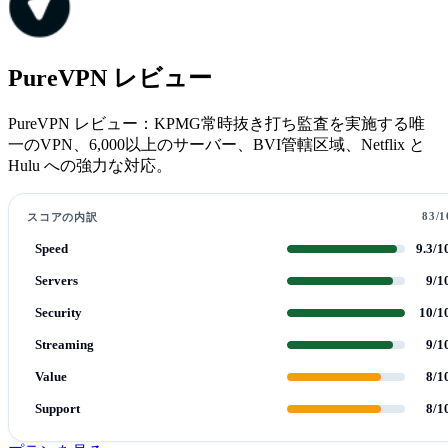
PureVPN レビュー
PureVPN レビュー：KPMG常時抜き打ち監査を実施する唯
一のVPN、6,000以上のサーバー、BVI管轄区域、Netflix と
Hulu への強力な対応。
83/1
スコアの内訳
Speed
9.3/1
Servers
9/1
Security
10/1
Streaming
9/1
Value
8/1
Support
8/1