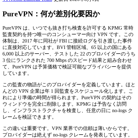
PureVPN：何が差別化要因か
PureVPN は、いつでも抜き打ち検査を許可する KPMG 常時
監査契約を持つ唯一のコンシューマー向け VPN です。この
体制は、2017 年に同社が FBI に接続ログを引き渡した事件
に直接対応しています。BVI 管轄区域、65 以上の国にある
6,000 以上のサーバー、テストした 22 のプロバイダーのうち
3 位にランクされた 700 Mbps のスピード結果と組み合わせ
て、PureVPN は予算価格で検証可能なプライバシーを提供
しています。
この監査の物語がこのプロバイダーを定義しています。ほと
んどの VPN 企業は年 1 回監査をスケジュール化します。こ
れにより準備の時間が得られます。PureVPN の契約はその
ウィンドウを完全に削除します。KPMG は予告なく訪問
し、インフラストラクチャを検査し、任意の日に no-logs ク
レームを検証できます。
この違いは重要です。VPN 業界での信頼は薄いからです。
プロバイダーは絶えず no-logs クレームを発表しています。