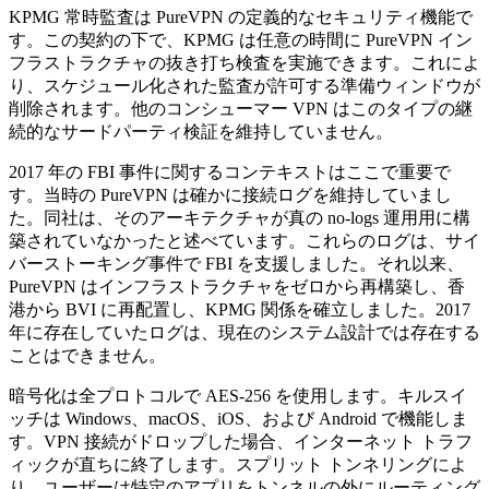
KPMG 常時監査は PureVPN の定義的なセキュリティ機能で
す。この契約の下で、KPMG は任意の時間に PureVPN イン
フラストラクチャの抜き打ち検査を実施できます。これによ
り、スケジュール化された監査が許可する準備ウィンドウが
削除されます。他のコンシューマー VPN はこのタイプの継
続的なサードパーティ検証を維持していません。
2017 年の FBI 事件に関するコンテキストはここで重要で
す。当時の PureVPN は確かに接続ログを維持していまし
た。同社は、そのアーキテクチャが真の no-logs 運用用に構
築されていなかったと述べています。これらのログは、サイ
バーストーキング事件で FBI を支援しました。それ以来、
PureVPN はインフラストラクチャをゼロから再構築し、香
港から BVI に再配置し、KPMG 関係を確立しました。2017
年に存在していたログは、現在のシステム設計では存在する
ことはできません。
暗号化は全プロトコルで AES-256 を使用します。キルスイ
ッチは Windows、macOS、iOS、および Android で機能しま
す。VPN 接続がドロップした場合、インターネット トラフ
ィックが直ちに終了します。スプリット トンネリングによ
り、ユーザーは特定のアプリをトンネルの外にルーティング