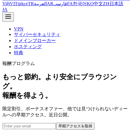
Việt
VI
Türkçe
TR
العربية
AR
فارسی
FA
한국어
KO
中文
ZH
日本語
JA
VPN
サイバーセキュリティ
ドメインブローカー
ホスティング
特典
報酬プログラム
もっと節約。より安全にブラウジン
グ。
報酬を得よう。
限定割引、ボーナスオファー、他では見つけられないディー
ルへの早期アクセス。近日公開。
早期アクセスを取得