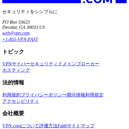
セキュリティをシンプルに
PO Box 33623
Decatur, GA 30033 US
web@vpn.com
+1-855-VPN-FAST
トピック
VPN
サイバーセキュリティ
ドメインブローカー
ホスティング
法的情報
利用規約
プライバシーポリシー
開示情報
利用規定
アクセシビリティ
会社概要
VPN.comについて
評価方法
Faith
サイトマップ