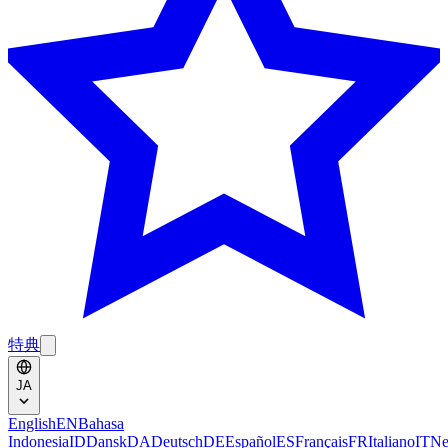
特典
JA
English
EN
Bahasa
Indonesia
ID
Dansk
DA
Deutsch
DE
Español
ES
Français
FR
Italiano
IT
Ne