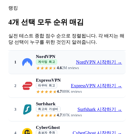
랭킹
4개 선택 모두 순위 매김
실전 테스트 종합 점수 순으로 정렬됩니다. 각 배지는 해
당 선택이 누구를 위한 것인지 알려줍니다.
NordVPN
NordVPN 시작하기
→
1
게이밍 최고
4.6
2M reviews
Threat Protection blocks DDoS · low
ExpressVPN
ExpressVPN 시작하기
→
2
라우터 최고
4.7
889K reviews
Dedicated router app · 1-second 
Surfshark
Surfshark 시작하기
→
3
최고의 가성비
4.7
397K reviews
From $1.99/mo · unlimited devic
CyberGhost
CyberGhost 시작하기
→
4
초보자 추천