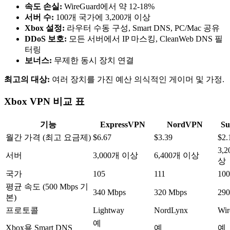
속도 손실:
WireGuard에서 약 12-18%
서버 수:
100개 국가에 3,200개 이상
Xbox 설정:
라우터 수동 구성, Smart DNS, PC/Mac 공유
DDoS 보호:
모든 서버에서 IP 마스킹, CleanWeb DNS 필
터링
보너스:
무제한 동시 장치 연결
최고의 대상:
여러 장치를 가진 예산 의식적인 게이머 및 가정.
Xbox VPN 비교 표
기능
ExpressVPN
NordVPN
Su
월간 가격 (최고 요금제)
$6.67
$3.39
$2.
3,
서버
3,000개 이상
6,400개 이상
상
국가
105
111
100
평균 속도 (500 Mbps 기
340 Mbps
320 Mbps
290
본)
프로토콜
Lightway
NordLynx
Wir
예
Xbox용 Smart DNS
예
예