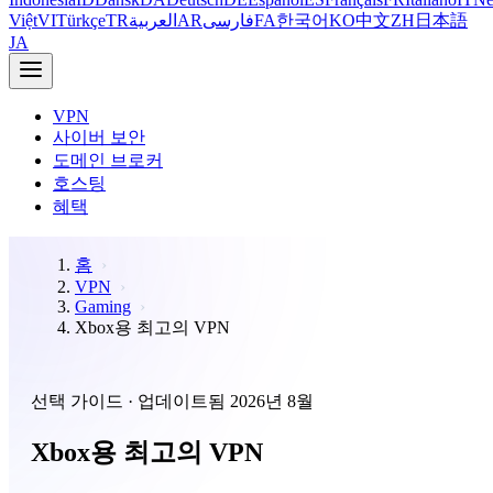
Việt
VI
Türkçe
TR
العربية
AR
فارسی
FA
한국어
KO
中文
ZH
日本語
JA
VPN
사이버 보안
도메인 브로커
호스팅
혜택
홈
VPN
Gaming
Xbox용 최고의 VPN
선택 가이드 · 업데이트됨 2026년 8월
Xbox용 최고의 VPN