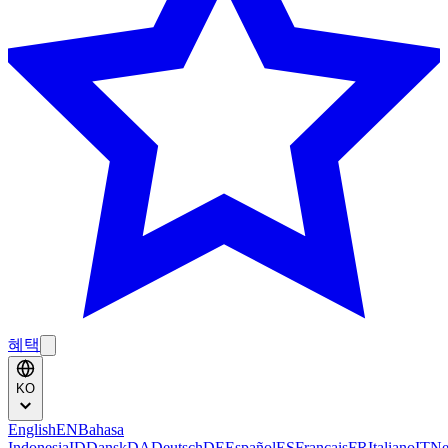
혜택
KO
English
EN
Bahasa
Indonesia
ID
Dansk
DA
Deutsch
DE
Español
ES
Français
FR
Italiano
IT
Ne