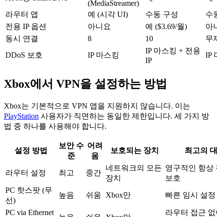
(MediaStreamer)
라우터 앱
예 (시각 UI)
수동 구성
수
전용 IP 옵션
아니요
예 ($3.69/월)
아
동시 연결
8
10
무
IP 마스킹 + 전용
DDoS 보호
IP 마스킹
IP
IP
Xbox에서 VPN을 설정하는 방법
Xbox는 기본적으로 VPN 앱을 지원하지 않습니다. 이는
PlayStation
사용자가 직면하는 동일한 제한입니다. 세 가지 방
법 중 하나를 사용해야 합니다.
보안 수
어려
설정 방법
보호되는 장치
최고의 
준
움
네트워크의 모든
영구적인 항상
라우터 설정
최고
중간
장치
보호
PC 핫스팟 (무
높음
쉬움
Xbox만
빠른 임시 설정
선)
PC via Ethernet
라우터 접근 없