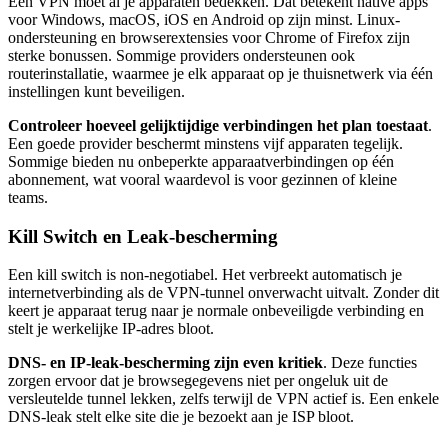
Een VPN moet al je apparaten bedekken. Dat betekent native apps
voor Windows, macOS, iOS en Android op zijn minst. Linux-
ondersteuning en browserextensies voor Chrome of Firefox zijn
sterke bonussen. Sommige providers ondersteunen ook
routerinstallatie, waarmee je elk apparaat op je thuisnetwerk via één
instellingen kunt beveiligen.
Controleer hoeveel gelijktijdige verbindingen het plan toestaat
.
Een goede provider beschermt minstens vijf apparaten tegelijk.
Sommige bieden nu onbeperkte apparaatverbindingen op één
abonnement, wat vooral waardevol is voor gezinnen of kleine
teams.
Kill Switch en Leak-bescherming
Een kill switch is non-negotiabel. Het verbreekt automatisch je
internetverbinding als de VPN-tunnel onverwacht uitvalt. Zonder dit
keert je apparaat terug naar je normale onbeveiligde verbinding en
stelt je werkelijke IP-adres bloot.
DNS- en IP-leak-bescherming zijn even kritiek
. Deze functies
zorgen ervoor dat je browsegegevens niet per ongeluk uit de
versleutelde tunnel lekken, zelfs terwijl de VPN actief is. Een enkele
DNS-leak stelt elke site die je bezoekt aan je ISP bloot.