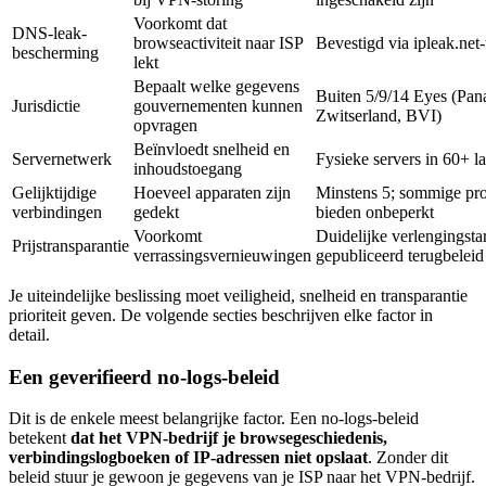
Voorkomt dat
DNS-leak-
browseactiviteit naar ISP
Bevestigd via ipleak.net-
bescherming
lekt
Bepaalt welke gegevens
Buiten 5/9/14 Eyes (Pan
Jurisdictie
gouvernementen kunnen
Zwitserland, BVI)
opvragen
Beïnvloedt snelheid en
Servernetwerk
Fysieke servers in 60+ l
inhoudstoegang
Gelijktijdige
Hoeveel apparaten zijn
Minstens 5; sommige pro
verbindingen
gedekt
bieden onbeperkt
Voorkomt
Duidelijke verlengingsta
Prijstransparantie
verrassingsvernieuwingen
gepubliceerd terugbeleid
Je uiteindelijke beslissing moet veiligheid, snelheid en transparantie
prioriteit geven. De volgende secties beschrijven elke factor in
detail.
Een geverifieerd no-logs-beleid
Dit is de enkele meest belangrijke factor. Een no-logs-beleid
betekent
dat het VPN-bedrijf je browsegeschiedenis,
verbindingslogboeken of IP-adressen niet opslaat
. Zonder dit
beleid stuur je gewoon je gegevens van je ISP naar het VPN-bedrijf.