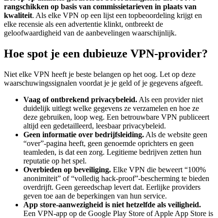
rangschikken op basis van commissietarieven in plaats van
kwaliteit
. Als elke VPN op een lijst een topbeoordeling krijgt en
elke recensie als een advertentie klinkt, ontbreekt de
geloofwaardigheid van de aanbevelingen waarschijnlijk.
Hoe spot je een dubieuze VPN-provider?
Niet elke VPN heeft je beste belangen op het oog. Let op deze
waarschuwingssignalen voordat je je geld of je gegevens afgeeft.
Vaag of ontbrekend privacybeleid.
Als een provider niet
duidelijk uitlegt welke gegevens ze verzamelen en hoe ze
deze gebruiken, loop weg. Een betrouwbare VPN publiceert
altijd een gedetailleerd, leesbaar privacybeleid.
Geen informatie over bedrijfsleiding.
Als de website geen
“over”-pagina heeft, geen genoemde oprichters en geen
teamleden, is dat een zorg. Legitieme bedrijven zetten hun
reputatie op het spel.
Overbieden op beveiliging.
Elke VPN die beweert “100%
anonimiteit” of “volledig hack-proof”-bescherming te bieden
overdrijft. Geen gereedschap levert dat. Eerlijke providers
geven toe aan de beperkingen van hun service.
App store-aanwezigheid is niet hetzelfde als veiligheid.
Een VPN-app op de Google Play Store of Apple App Store is