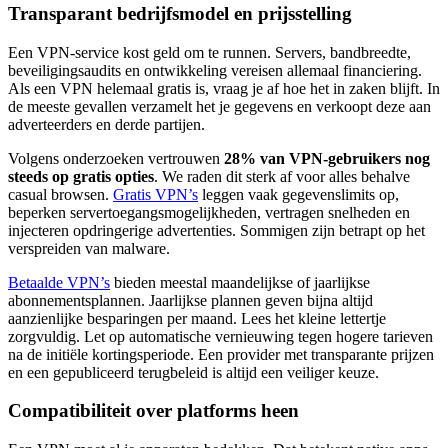
Transparant bedrijfsmodel en prijsstelling
Een VPN-service kost geld om te runnen. Servers, bandbreedte,
beveiligingsaudits en ontwikkeling vereisen allemaal financiering.
Als een VPN helemaal gratis is, vraag je af hoe het in zaken blijft. In
de meeste gevallen verzamelt het je gegevens en verkoopt deze aan
adverteerders en derde partijen.
Volgens onderzoeken vertrouwen
28% van VPN-gebruikers nog
steeds op gratis opties
. We raden dit sterk af voor alles behalve
casual browsen.
Gratis VPN’s
leggen vaak gegevenslimits op,
beperken servertoegangsmogelijkheden, vertragen snelheden en
injecteren opdringerige advertenties. Sommigen zijn betrapt op het
verspreiden van malware.
Betaalde VPN’s
bieden meestal maandelijkse of jaarlijkse
abonnementsplannen. Jaarlijkse plannen geven bijna altijd
aanzienlijke besparingen per maand. Lees het kleine lettertje
zorgvuldig. Let op automatische vernieuwing tegen hogere tarieven
na de initiële kortingsperiode. Een provider met transparante prijzen
en een gepubliceerd terugbeleid is altijd een veiliger keuze.
Compatibiliteit over platforms heen