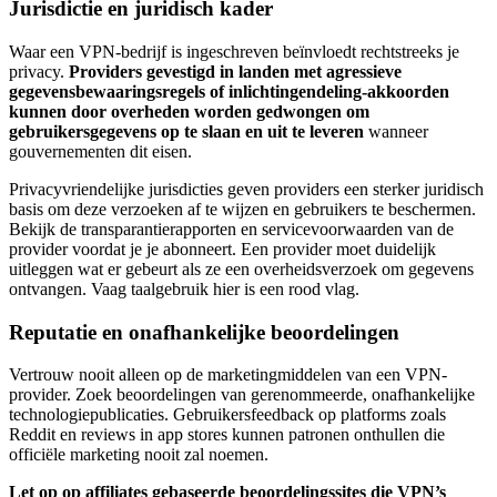
Jurisdictie en juridisch kader
Waar een VPN-bedrijf is ingeschreven beïnvloedt rechtstreeks je
privacy.
Providers gevestigd in landen met agressieve
gegevensbewaaringsregels of inlichtingendeling-akkoorden
kunnen door overheden worden gedwongen om
gebruikersgegevens op te slaan en uit te leveren
wanneer
gouvernementen dit eisen.
Privacyvriendelijke jurisdicties geven providers een sterker juridisch
basis om deze verzoeken af te wijzen en gebruikers te beschermen.
Bekijk de transparantierapporten en servicevoorwaarden van de
provider voordat je je abonneert. Een provider moet duidelijk
uitleggen wat er gebeurt als ze een overheidsverzoek om gegevens
ontvangen. Vaag taalgebruik hier is een rood vlag.
Reputatie en onafhankelijke beoordelingen
Vertrouw nooit alleen op de marketingmiddelen van een VPN-
provider. Zoek beoordelingen van gerenommeerde, onafhankelijke
technologiepublicaties. Gebruikersfeedback op platforms zoals
Reddit en reviews in app stores kunnen patronen onthullen die
officiële marketing nooit zal noemen.
Let op op affiliates gebaseerde beoordelingssites die VPN’s