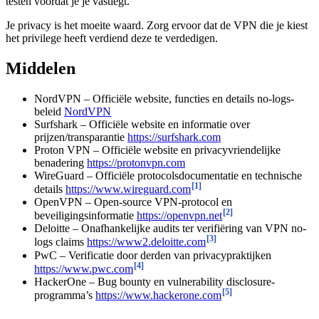
testen voordat je je vastlegt.
Je privacy is het moeite waard. Zorg ervoor dat de VPN die je kiest
het privilege heeft verdiend deze te verdedigen.
Middelen
NordVPN – Officiële website, functies en details no-logs-
beleid
NordVPN
Surfshark – Officiële website en informatie over
prijzen/transparantie
https://surfshark.com
Proton VPN – Officiële website en privacyvriendelijke
benadering
https://protonvpn.com
WireGuard – Officiële protocolsdocumentatie en technische
[1]
details
https://www.wireguard.com
OpenVPN – Open-source VPN-protocol en
[2]
beveiligingsinformatie
https://openvpn.net
Deloitte – Onafhankelijke audits ter verifiëring van VPN no-
[3]
logs claims
https://www2.deloitte.com
PwC – Verificatie door derden van privacypraktijken
[4]
https://www.pwc.com
HackerOne – Bug bounty en vulnerability disclosure-
[5]
programma’s
https://www.hackerone.com