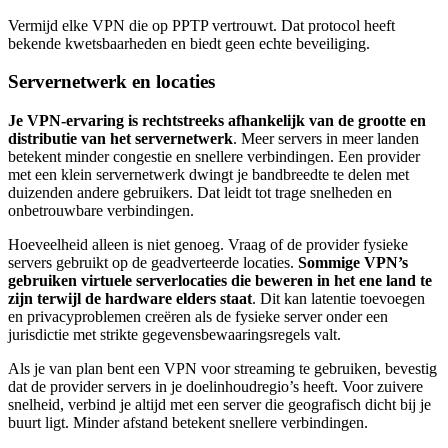
Vermijd elke VPN die op PPTP vertrouwt. Dat protocol heeft
bekende kwetsbaarheden en biedt geen echte beveiliging.
Servernetwerk en locaties
Je VPN-ervaring is rechtstreeks afhankelijk van de grootte en
distributie van het servernetwerk
. Meer servers in meer landen
betekent minder congestie en snellere verbindingen. Een provider
met een klein servernetwerk dwingt je bandbreedte te delen met
duizenden andere gebruikers. Dat leidt tot trage snelheden en
onbetrouwbare verbindingen.
Hoeveelheid alleen is niet genoeg. Vraag of de provider fysieke
servers gebruikt op de geadverteerde locaties.
Sommige VPN’s
gebruiken virtuele serverlocaties die beweren in het ene land te
zijn terwijl de hardware elders staat
. Dit kan latentie toevoegen
en privacyproblemen creëren als de fysieke server onder een
jurisdictie met strikte gegevensbewaaringsregels valt.
Als je van plan bent een VPN voor streaming te gebruiken, bevestig
dat de provider servers in je doelinhoudregio’s heeft. Voor zuivere
snelheid, verbind je altijd met een server die geografisch dicht bij je
buurt ligt. Minder afstand betekent snellere verbindingen.