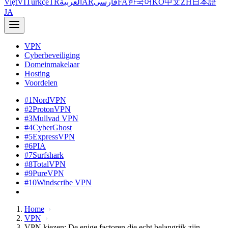
Việt
VI
Türkçe
TR
العربية
AR
فارسی
FA
한국어
KO
中文
ZH
日本語
JA
VPN
Cyberbeveiliging
Domeinmakelaar
Hosting
Voordelen
#1
NordVPN
#2
ProtonVPN
#3
Mullvad VPN
#4
CyberGhost
#5
ExpressVPN
#6
PIA
#7
Surfshark
#8
TotalVPN
#9
PureVPN
#10
Windscribe VPN
Home
VPN
VPN kiezen: De enige factoren die echt belangrijk zijn