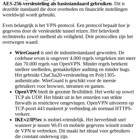
AES-256-versleuteling als basisstandaard gebruiken
. Dit is
dezelfde standaard die door overheden en financiële instellingen
wereldwijd wordt gebruikt.
Even belangrijk is het VPN-protocol. Een protocol bepaalt hoe je
gegevens door de versleutelde tunnel reizen. Het beïnvloedt
rechtstreeks zowel snelheid als veiligheid. Drie protocollen zijn het
overwegen waard.
WireGuard
is snel de industriestandaard geworden. De
codebase ervan is ongeveer 4.000 regels vergeleken met meer
dan 70.000 regels van OpenVPN. Minder regels betekent
snellere snelheden, gemakkelijker auditing en minder bugs.
Het gebruikt ChaCha20-versleuteling en Poly1305-
authenticatie. WireGuard is geschikt voor de meeste
gebruikers voor browsen, streamen en gamen.
OpenVPN
biedt de grootste flexibiliteit. Het werkt op zowel
TCP als UDP. Het blinkt uit in het omzeilen van strikte
firewalls in restrictieve omgevingen. OpenVPN uitvoeren op
TCP-poort 443 maskeert je verbinding als normaal HTTPS-
verkeer.
IKEv2/IPSec
is mobiel-vriendelijk. Het herverbindt snel
wanneer je tussen Wi-Fi en mobiele gegevens wisselt zonder
de VPN te verbreken. Dit maakt het ideaal voor gebruikers
die constant onderweg zijn.