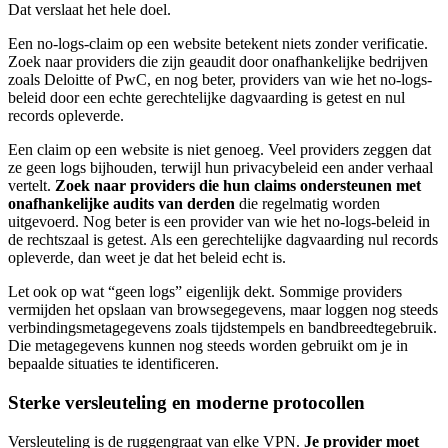
Dat verslaat het hele doel.
Een no-logs-claim op een website betekent niets zonder verificatie.
Zoek naar providers die zijn geaudit door onafhankelijke bedrijven
zoals Deloitte of PwC, en nog beter, providers van wie het no-logs-
beleid door een echte gerechtelijke dagvaarding is getest en nul
records opleverde.
Een claim op een website is niet genoeg. Veel providers zeggen dat
ze geen logs bijhouden, terwijl hun privacybeleid een ander verhaal
vertelt.
Zoek naar providers die hun claims ondersteunen met
onafhankelijke audits van derden
die regelmatig worden
uitgevoerd. Nog beter is een provider van wie het no-logs-beleid in
de rechtszaal is getest. Als een gerechtelijke dagvaarding nul records
opleverde, dan weet je dat het beleid echt is.
Let ook op wat “geen logs” eigenlijk dekt. Sommige providers
vermijden het opslaan van browsegegevens, maar loggen nog steeds
verbindingsmetagegevens zoals tijdstempels en bandbreedtegebruik.
Die metagegevens kunnen nog steeds worden gebruikt om je in
bepaalde situaties te identificeren.
Sterke versleuteling en moderne protocollen
Versleuteling is de ruggengraat van elke VPN.
Je provider moet