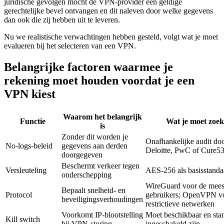
juridische gevolgen mocht de VPN-provider een geldige
gerechtelijke bevel ontvangen en dit naleven door welke gegevens
dan ook die zij hebben uit te leveren.
Nu we realistische verwachtingen hebben gesteld, volgt wat je moet
evalueren bij het selecteren van een VPN.
Belangrijke factoren waarmee je
rekening moet houden voordat je een
VPN kiest
Waarom het belangrijk
Functie
Wat je moet zoe
is
Zonder dit worden je
Onafhankelijke audit do
No-logs-beleid
gegevens aan derden
Deloitte, PwC of Cure5
doorgegeven
Beschermt verkeer tegen
Versleuteling
AES-256 als basisstanda
onderschepping
WireGuard voor de mees
Bepaalt snelheid- en
Protocol
gebruikers; OpenVPN v
beveiligingsverhoudingen
restrictieve netwerken
Voorkomt IP-blootstelling
Moet beschikbaar en sta
Kill switch
bij VPN-storing
ingeschakeld zijn