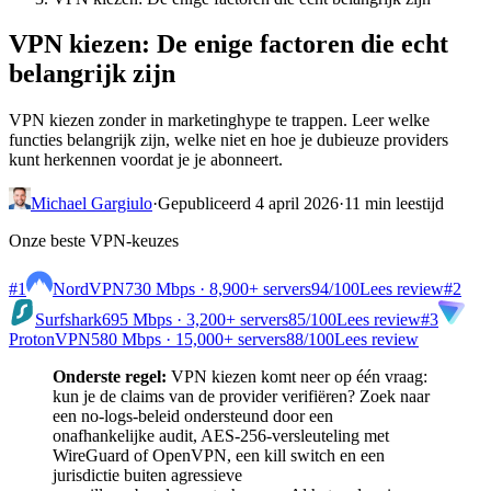
VPN kiezen: De enige factoren die echt
belangrijk zijn
VPN kiezen zonder in marketinghype te trappen. Leer welke
functies belangrijk zijn, welke niet en hoe je dubieuze providers
kunt herkennen voordat je je abonneert.
Michael Gargiulo
·
Gepubliceerd 4 april 2026
·
11 min leestijd
Onze beste VPN-keuzes
#1
NordVPN
730 Mbps · 8,900+ servers
94
/100
Lees review
#2
Surfshark
695 Mbps · 3,200+ servers
85
/100
Lees review
#3
ProtonVPN
580 Mbps · 15,000+ servers
88
/100
Lees review
Onderste regel:
VPN kiezen komt neer op één vraag:
kun je de claims van de provider verifiëren? Zoek naar
een no-logs-beleid ondersteund door een
onafhankelijke audit, AES-256-versleuteling met
WireGuard of OpenVPN, een kill switch en een
jurisdictie buiten agressieve