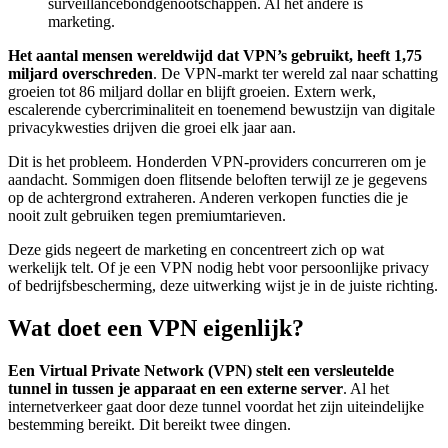
surveillancebondgenootschappen. Al het andere is
marketing.
Het aantal mensen wereldwijd dat VPN’s gebruikt, heeft 1,75
miljard overschreden
. De VPN-markt ter wereld zal naar schatting
groeien tot 86 miljard dollar en blijft groeien. Extern werk,
escalerende cybercriminaliteit en toenemend bewustzijn van digitale
privacykwesties drijven die groei elk jaar aan.
Dit is het probleem. Honderden VPN-providers concurreren om je
aandacht. Sommigen doen flitsende beloften terwijl ze je gegevens
op de achtergrond extraheren. Anderen verkopen functies die je
nooit zult gebruiken tegen premiumtarieven.
Deze gids negeert de marketing en concentreert zich op wat
werkelijk telt. Of je een VPN nodig hebt voor persoonlijke privacy
of bedrijfsbescherming, deze uitwerking wijst je in de juiste richting.
Wat doet een VPN eigenlijk?
Een Virtual Private Network (VPN) stelt een versleutelde
tunnel in tussen je apparaat en een externe server
. Al het
internetverkeer gaat door deze tunnel voordat het zijn uiteindelijke
bestemming bereikt. Dit bereikt twee dingen.