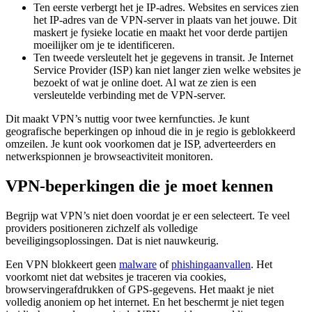
Ten eerste verbergt het je IP-adres. Websites en services zien
het IP-adres van de VPN-server in plaats van het jouwe. Dit
maskert je fysieke locatie en maakt het voor derde partijen
moeilijker om je te identificeren.
Ten tweede versleutelt het je gegevens in transit. Je Internet
Service Provider (ISP) kan niet langer zien welke websites je
bezoekt of wat je online doet. Al wat ze zien is een
versleutelde verbinding met de VPN-server.
Dit maakt VPN’s nuttig voor twee kernfuncties. Je kunt
geografische beperkingen op inhoud die in je regio is geblokkeerd
omzeilen. Je kunt ook voorkomen dat je ISP, adverteerders en
netwerkspionnen je browseactiviteit monitoren.
VPN-beperkingen die je moet kennen
Begrijp wat VPN’s niet doen voordat je er een selecteert. Te veel
providers positioneren zichzelf als volledige
beveiligingsoplossingen. Dat is niet nauwkeurig.
Een VPN blokkeert geen
malware
of
phishingaanvallen
. Het
voorkomt niet dat websites je traceren via cookies,
browservingerafdrukken of GPS-gegevens. Het maakt je niet
volledig anoniem op het internet. En het beschermt je niet tegen