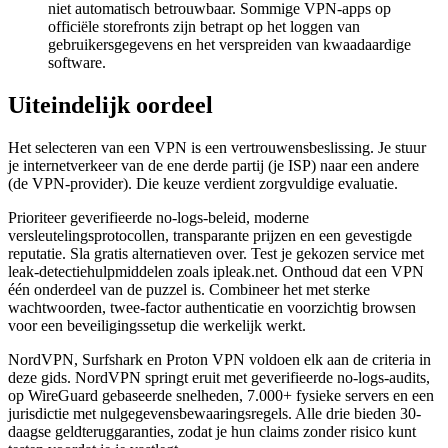
niet automatisch betrouwbaar. Sommige VPN-apps op
officiële storefronts zijn betrapt op het loggen van
gebruikersgegevens en het verspreiden van kwaadaardige
software.
Uiteindelijk oordeel
Het selecteren van een VPN is een vertrouwensbeslissing. Je stuur
je internetverkeer van de ene derde partij (je ISP) naar een andere
(de VPN-provider). Die keuze verdient zorgvuldige evaluatie.
Prioriteer geverifieerde no-logs-beleid, moderne
versleutelingsprotocollen, transparante prijzen en een gevestigde
reputatie. Sla gratis alternatieven over. Test je gekozen service met
leak-detectiehulpmiddelen zoals ipleak.net. Onthoud dat een VPN
één onderdeel van de puzzel is. Combineer het met sterke
wachtwoorden, twee-factor authenticatie en voorzichtig browsen
voor een beveiligingssetup die werkelijk werkt.
NordVPN, Surfshark en Proton VPN voldoen elk aan de criteria in
deze gids. NordVPN springt eruit met geverifieerde no-logs-audits,
op WireGuard gebaseerde snelheden, 7.000+ fysieke servers en een
jurisdictie met nulgegevensbewaaringsregels. Alle drie bieden 30-
daagse geldteruggaranties, zodat je hun claims zonder risico kunt