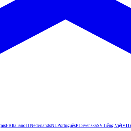
çais
FR
Italiano
IT
Nederlands
NL
Português
PT
Svenska
SV
Tiếng Việt
VI
T