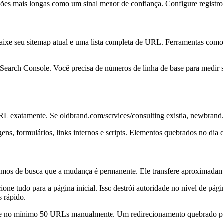
ções mais longas como um sinal menor de confiança. Configure registr
Baixe seu sitemap atual e uma lista completa de URL. Ferramentas com
Search Console. Você precisa de números de linha de base para medir s
URL exatamente. Se oldbrand.com/services/consulting existia, newbrand.
ens, formulários, links internos e scripts. Elementos quebrados no dia
ismos de busca que a mudança é permanente. Ele transfere aproximada
ne tudo para a página inicial. Isso destrói autoridade no nível de pági
 rápido.
ique no mínimo 50 URLs manualmente. Um redirecionamento quebrado po