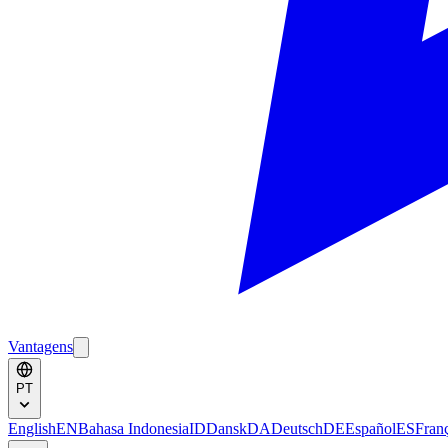
Vantagens
PT
English
EN
Bahasa Indonesia
ID
Dansk
DA
Deutsch
DE
Español
ES
Fran