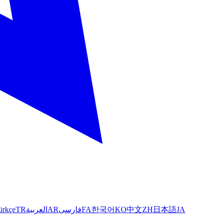
ürkçe
TR
العربية
AR
فارسی
FA
한국어
KO
中文
ZH
日本語
JA