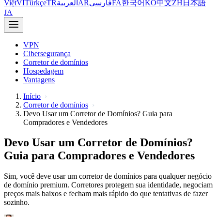
Việt
VI
Türkçe
TR
العربية
AR
فارسی
FA
한국어
KO
中文
ZH
日本語
JA
VPN
Cibersegurança
Corretor de domínios
Hospedagem
Vantagens
Início
Corretor de domínios
Devo Usar um Corretor de Domínios? Guia para
Compradores e Vendedores
Devo Usar um Corretor de Domínios?
Guia para Compradores e Vendedores
Sim, você deve usar um corretor de domínios para qualquer negócio
de domínio premium. Corretores protegem sua identidade, negociam
preços mais baixos e fecham mais rápido do que tentativas de fazer
sozinho.