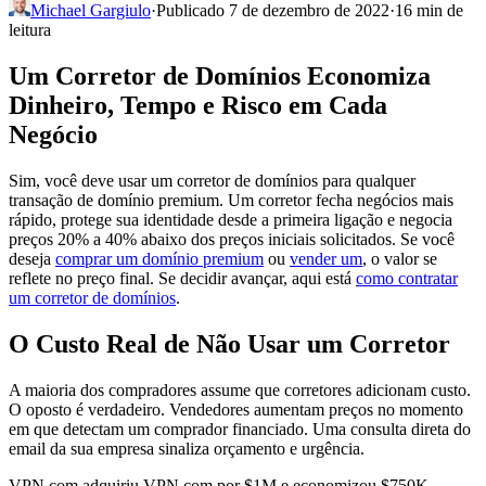
Michael Gargiulo
·
Publicado 7 de dezembro de 2022
·
16 min de
leitura
Um Corretor de Domínios Economiza
Dinheiro, Tempo e Risco em Cada
Negócio
Sim, você deve usar um corretor de domínios para qualquer
transação de domínio premium. Um corretor fecha negócios mais
rápido, protege sua identidade desde a primeira ligação e negocia
preços 20% a 40% abaixo dos preços iniciais solicitados. Se você
deseja
comprar um domínio premium
ou
vender um
, o valor se
reflete no preço final. Se decidir avançar, aqui está
como contratar
um corretor de domínios
.
O Custo Real de Não Usar um Corretor
A maioria dos compradores assume que corretores adicionam custo.
O oposto é verdadeiro. Vendedores aumentam preços no momento
em que detectam um comprador financiado. Uma consulta direta do
email da sua empresa sinaliza orçamento e urgência.
VPN.com adquiriu VPN.com por $1M e economizou $750K