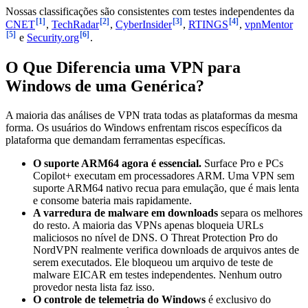
Nossas classificações são consistentes com testes independentes da
[1]
[2]
[3]
[4]
CNET
,
TechRadar
,
CyberInsider
,
RTINGS
,
vpnMentor
[5]
[6]
e
Security.org
.
O Que Diferencia uma VPN para
Windows de uma Genérica?
A maioria das análises de VPN trata todas as plataformas da mesma
forma. Os usuários do Windows enfrentam riscos específicos da
plataforma que demandam ferramentas específicas.
O suporte ARM64 agora é essencial.
Surface Pro e PCs
Copilot+ executam em processadores ARM. Uma VPN sem
suporte ARM64 nativo recua para emulação, que é mais lenta
e consome bateria mais rapidamente.
A varredura de malware em downloads
separa os melhores
do resto. A maioria das VPNs apenas bloqueia URLs
maliciosos no nível de DNS. O Threat Protection Pro do
NordVPN realmente verifica downloads de arquivos antes de
serem executados. Ele bloqueou um arquivo de teste de
malware EICAR em testes independentes. Nenhum outro
provedor nesta lista faz isso.
O controle de telemetria do Windows
é exclusivo do