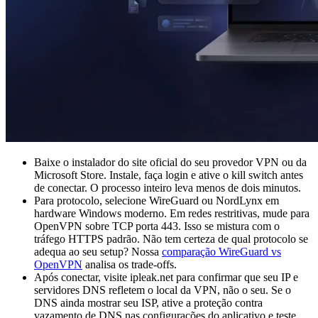
Baixe o instalador do site oficial do seu provedor VPN ou da
Microsoft Store. Instale, faça login e ative o kill switch antes
de conectar. O processo inteiro leva menos de dois minutos.
Para protocolo, selecione WireGuard ou NordLynx em
hardware Windows moderno. Em redes restritivas, mude para
OpenVPN sobre TCP porta 443. Isso se mistura com o
tráfego HTTPS padrão. Não tem certeza de qual protocolo se
adequa ao seu setup? Nossa
comparação WireGuard vs
OpenVPN
analisa os trade-offs.
Após conectar, visite ipleak.net para confirmar que seu IP e
servidores DNS refletem o local da VPN, não o seu. Se o
DNS ainda mostrar seu ISP, ative a proteção contra
vazamento de DNS nas configurações do aplicativo e teste