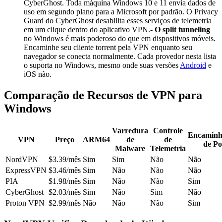
CyberGhost. Toda máquina Windows 10 e 11 envia dados de
uso em segundo plano para a Microsoft por padrão. O Privacy
Guard do CyberGhost desabilita esses serviços de telemetria
em um clique dentro do aplicativo VPN.-
O split tunneling
no Windows é mais poderoso do que em dispositivos móveis.
Encaminhe seu cliente torrent pela VPN enquanto seu
navegador se conecta normalmente. Cada provedor nesta lista
o suporta no Windows, mesmo onde suas versões
Android
e
iOS não.
Comparação de Recursos de VPN para
Windows
Varredura
Controle
Encaminh
VPN
Preço
ARM64
de
de
de Po
Malware
Telemetria
NordVPN
$3.39/mês
Sim
Sim
Não
Não
ExpressVPN
$3.46/mês
Sim
Não
Não
Não
PIA
$1.98/mês
Sim
Não
Não
Sim
CyberGhost
$2.03/mês
Sim
Não
Sim
Não
Proton VPN
$2.99/mês
Não
Não
Não
Sim