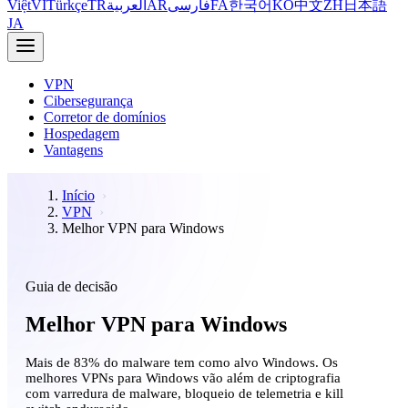
Việt
VI
Türkçe
TR
العربية
AR
فارسی
FA
한국어
KO
中文
ZH
日本語
JA
VPN
Cibersegurança
Corretor de domínios
Hospedagem
Vantagens
Início
VPN
Melhor VPN para Windows
Guia de decisão
Melhor VPN para Windows
Mais de 83% do malware tem como alvo Windows. Os
melhores VPNs para Windows vão além de criptografia
com varredura de malware, bloqueio de telemetria e kill