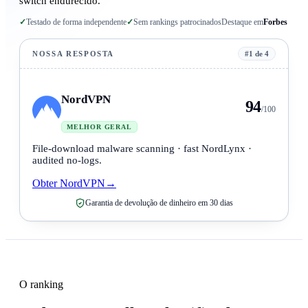
switch endurecido.
✓
Testado de forma independente
✓
Sem rankings patrocinados
Destaque em
Forbes
NOSSA RESPOSTA
#1 de 4
NordVPN
94
/100
MELHOR GERAL
File-download malware scanning · fast NordLynx ·
audited no-logs.
Obter NordVPN
→
Garantia de devolução de dinheiro em 30 dias
O ranking