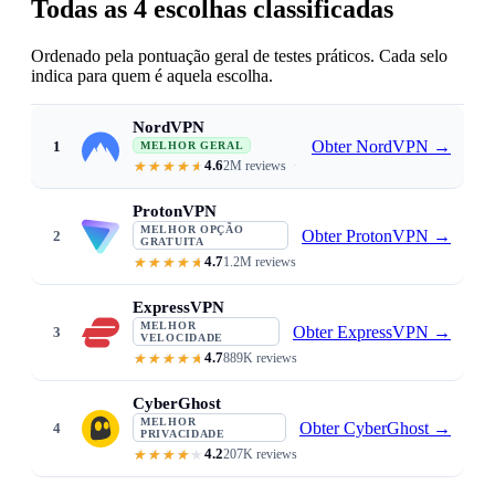
Todas as 4 escolhas classificadas
Ordenado pela pontuação geral de testes práticos. Cada selo
indica para quem é aquela escolha.
NordVPN
Obter NordVPN
→
1
MELHOR GERAL
4.6
2M reviews
File-download malware scanning · f
ProtonVPN
MELHOR OPÇÃO
Obter ProtonVPN
→
2
GRATUITA
4.7
1.2M reviews
Genuinely free tier · Swiss no-lo
ExpressVPN
MELHOR
Obter ExpressVPN
→
3
VELOCIDADE
4.7
889K reviews
Lightway protocol · consistent s
CyberGhost
MELHOR
Obter CyberGhost
→
4
PRIVACIDADE
4.2
207K reviews
The only VPN that disables Windo