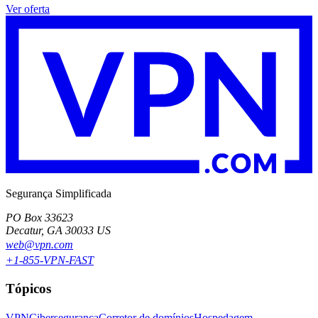
Ver oferta
Segurança Simplificada
PO Box 33623
Decatur, GA 30033 US
web@vpn.com
+1-855-VPN-FAST
Tópicos
VPN
Cibersegurança
Corretor de domínios
Hospedagem