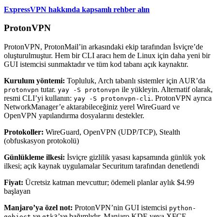
ExpressVPN hakkında kapsamlı rehber alın
ProtonVPN
ProtonVPN, ProtonMail’in arkasındaki ekip tarafından İsviçre’de
oluşturulmuştur. Hem bir CLI aracı hem de Linux için daha yeni bir
GUI istemcisi sunmaktadır ve tüm kod tabanı açık kaynaktır.
Kurulum yöntemi:
Topluluk, Arch tabanlı sistemler için AUR’da
tutar.
ile yükleyin. Alternatif olarak,
protonvpn
yay -S protonvpn
resmi CLI’yi kullanın:
. ProtonVPN ayrıca
yay -S protonvpn-cli
NetworkManager’e aktarabileceğiniz yerel WireGuard ve
OpenVPN yapılandırma dosyalarını destekler.
Protokoller:
WireGuard, OpenVPN (UDP/TCP), Stealth
(obfuskasyon protokolü)
Günlükleme ilkesi:
İsviçre gizlilik yasası kapsamında günlük yok
ilkesi; açık kaynak uygulamalar Securitum tarafından denetlendi
Fiyat:
Ücretsiz katman mevcuttur; ödemeli planlar aylık $4.99
başlayan
Manjaro’ya özel not:
ProtonVPN’nin GUI istemcisi
python-
ve
’ye bağımlıdır. Manjaro KDE veya XFCE
gobject
gtk3