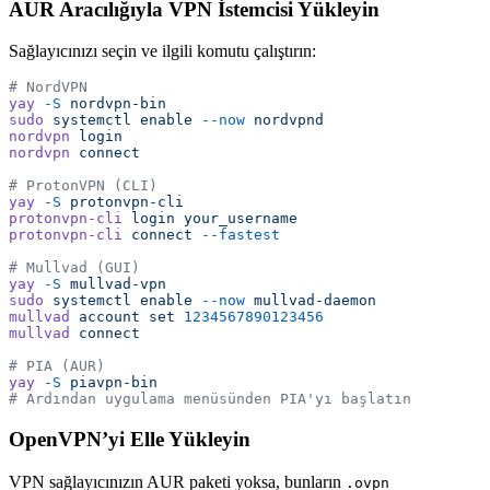
AUR Aracılığıyla VPN İstemcisi Yükleyin
Sağlayıcınızı seçin ve ilgili komutu çalıştırın:
# NordVPN
yay
 -S
 nordvpn-bin
sudo
 systemctl
 enable
 --now
 nordvpnd
nordvpn
 login
nordvpn
 connect
# ProtonVPN (CLI)
yay
 -S
 protonvpn-cli
protonvpn-cli
 login
 your_username
protonvpn-cli
 connect
 --fastest
# Mullvad (GUI)
yay
 -S
 mullvad-vpn
sudo
 systemctl
 enable
 --now
 mullvad-daemon
mullvad
 account
 set
 1234567890123456
mullvad
 connect
# PIA (AUR)
yay
 -S
 piavpn-bin
# Ardından uygulama menüsünden PIA'yı başlatın
OpenVPN’yi Elle Yükleyin
VPN sağlayıcınızın AUR paketi yoksa, bunların
.ovpn