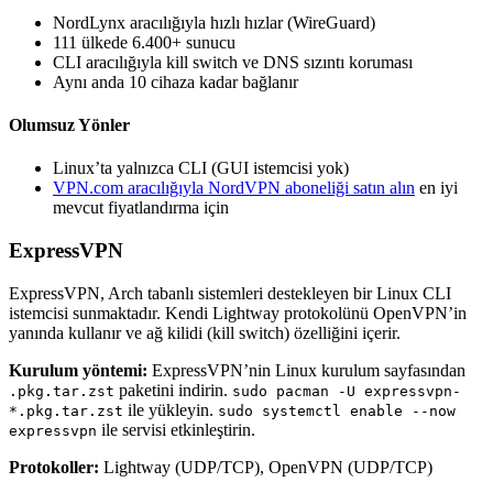
NordLynx aracılığıyla hızlı hızlar (WireGuard)
111 ülkede 6.400+ sunucu
CLI aracılığıyla kill switch ve DNS sızıntı koruması
Aynı anda 10 cihaza kadar bağlanır
Olumsuz Yönler
Linux’ta yalnızca CLI (GUI istemcisi yok)
VPN.com aracılığıyla NordVPN aboneliği satın alın
en iyi
mevcut fiyatlandırma için
ExpressVPN
ExpressVPN, Arch tabanlı sistemleri destekleyen bir Linux CLI
istemcisi sunmaktadır. Kendi Lightway protokolünü OpenVPN’in
yanında kullanır ve ağ kilidi (kill switch) özelliğini içerir.
Kurulum yöntemi:
ExpressVPN’nin Linux kurulum sayfasından
paketini indirin.
.pkg.tar.zst
sudo pacman -U expressvpn-
ile yükleyin.
*.pkg.tar.zst
sudo systemctl enable --now
ile servisi etkinleştirin.
expressvpn
Protokoller:
Lightway (UDP/TCP), OpenVPN (UDP/TCP)