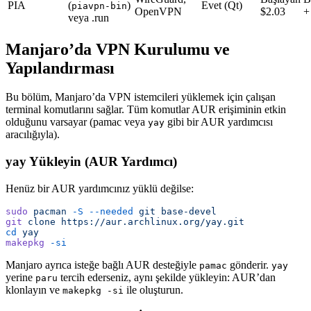
PIA
(
)
Evet (Qt)
piavpn-bin
OpenVPN
$2.03
+
veya .run
Manjaro’da VPN Kurulumu ve
Yapılandırması
Bu bölüm, Manjaro’da VPN istemcileri yüklemek için çalışan
terminal komutlarını sağlar. Tüm komutlar AUR erişiminin etkin
olduğunu varsayar (pamac veya
gibi bir AUR yardımcısı
yay
aracılığıyla).
yay Yükleyin (AUR Yardımcı)
Henüz bir AUR yardımcınız yüklü değilse:
sudo
 pacman
 -S
 --needed
 git
 base-devel
git
 clone
 https://aur.archlinux.org/yay.git
cd
 yay
makepkg
 -si
Manjaro ayrıca isteğe bağlı AUR desteğiyle
gönderir.
pamac
yay
yerine
tercih ederseniz, aynı şekilde yükleyin: AUR’dan
paru
klonlayın ve
ile oluşturun.
makepkg -si