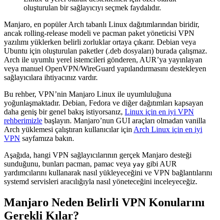
oluşturulan bir sağlayıcıyı seçmek faydalıdır.
Manjaro, en popüler Arch tabanlı Linux dağıtımlarından biridir,
ancak rolling-release modeli ve pacman paket yöneticisi VPN
yazılımı yüklerken belirli zorluklar ortaya çıkarır. Debian veya
Ubuntu için oluşturulan paketler (.deb dosyaları) burada çalışmaz.
Arch ile uyumlu yerel istemcileri gönderen, AUR’ya yayınlayan
veya manuel OpenVPN/WireGuard yapılandırmasını destekleyen
sağlayıcılara ihtiyacınız vardır.
Bu rehber, VPN’nin Manjaro Linux ile uyumluluğuna
yoğunlaşmaktadır. Debian, Fedora ve diğer dağıtımları kapsayan
daha geniş bir genel bakış istiyorsanız,
Linux için en iyi VPN
rehberimizle
başlayın. Manjaro’nun GUI araçları olmadan vanilla
Arch yüklemesi çalıştıran kullanıcılar için
Arch Linux için en iyi
VPN
sayfamıza bakın.
Aşağıda, hangi VPN sağlayıcılarının gerçek Manjaro desteği
sunduğunu, bunları pacman, pamac veya
gibi AUR
yay
yardımcılarını kullanarak nasıl yükleyeceğini ve VPN bağlantılarını
systemd servisleri aracılığıyla nasıl yöneteceğini inceleyeceğiz.
Manjaro Neden Belirli VPN Konularını
Gerekli Kılar?