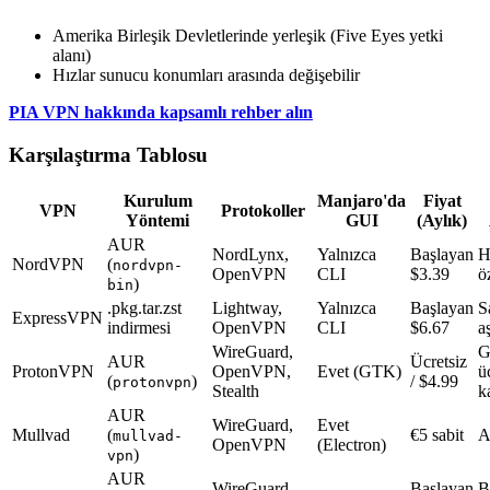
Amerika Birleşik Devletlerinde yerleşik (Five Eyes yetki
alanı)
Hızlar sunucu konumları arasında değişebilir
PIA VPN hakkında kapsamlı rehber alın
Karşılaştırma Tablosu
Kurulum
Manjaro'da
Fiyat
VPN
Protokoller
Yöntemi
GUI
(Aylık)
AUR
NordLynx,
Yalnızca
Başlayan
H
NordVPN
(
nordvpn-
OpenVPN
CLI
$3.39
ö
)
bin
.pkg.tar.zst
Lightway,
Yalnızca
Başlayan
S
ExpressVPN
indirmesi
OpenVPN
CLI
$6.67
a
WireGuard,
G
AUR
Ücretsiz
ProtonVPN
OpenVPN,
Evet (GTK)
ü
(
)
/ $4.99
protonvpn
Stealth
k
AUR
WireGuard,
Evet
Mullvad
(
€5 sabit
A
mullvad-
OpenVPN
(Electron)
)
vpn
AUR
WireGuard,
Başlayan
B