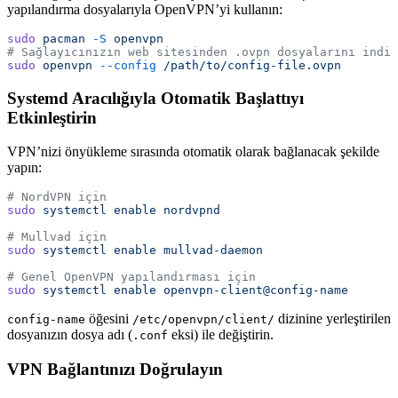
yapılandırma dosyalarıyla OpenVPN’yi kullanın:
sudo
 pacman
 -S
 openvpn
# Sağlayıcınızın web sitesinden .ovpn dosyalarını indir
sudo
 openvpn
 --config
 /path/to/config-file.ovpn
Systemd Aracılığıyla Otomatik Başlattıyı
Etkinleştirin
VPN’nizi önyükleme sırasında otomatik olarak bağlanacak şekilde
yapın:
# NordVPN için
sudo
 systemctl
 enable
 nordvpnd
# Mullvad için
sudo
 systemctl
 enable
 mullvad-daemon
# Genel OpenVPN yapılandırması için
sudo
 systemctl
 enable
 openvpn-client@config-name
öğesini
dizinine yerleştirilen
config-name
/etc/openvpn/client/
dosyanızın dosya adı (
eksi) ile değiştirin.
.conf
VPN Bağlantınızı Doğrulayın