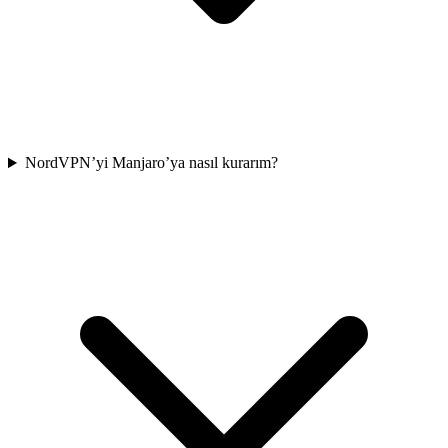
NordVPN’yi Manjaro’ya nasıl kurarım?