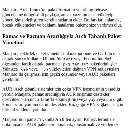
Manjaro, Arch Linux’un paket formatını ve rolling-release
güncelleme döngüsünü paylaşır, ancak yazılımı nasıl yükleyip
yönettiğinizi değiştiren kendi araçlarını ekler. Bu farkları anlamak,
bozuk yüklemeleri ve bağlantı hatalarını önlemenize yardımcı olur.
Pamac ve Pacman Aracılığıyla Arch Tabanlı Paket
Yönetimi
Manjaro, çekirdek paket yöneticisi olarak
ve GUI ön ucu
pacman
olarak
kullanır. Ubuntu’nun
veya Fedora’nın
pamac
apt
dnf
öğesinden farklı olarak, pacman
paketlerini işler.
.pkg.tar.zst
Yalnızca
veya
yükleyicileri dağıtan VPN sağlayıcıları
.deb
.rpm
Manjaro’da çalışması için geçici çözümler veya AUR paketleri
gerektirir.
AUR, Arch tabanlı sistemler için çoğu VPN istemcisinin yaşadığı
yerdir. Manjaro, pamac aracılığıyla AUR erişimini destekler
(Tercihler > Üçüncü Taraf’ta etkinleştirin) veya
veya
gibi
yay
paru
komut satırı yardımcılarını destekler. Bu, çoğu VPN sağlayıcısı için
birincil yükleme yoludur.
Manjaro’nun pamac’ı vanilla Arch’ten ayırır. Pamac, terminale
dokunmadan AUR paketlerini taramak, oluşturmak ve yüklemek