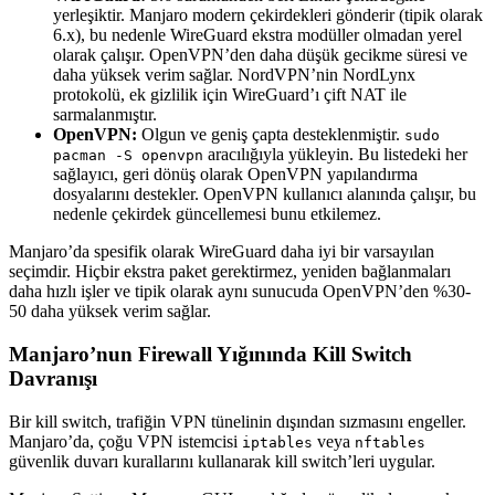
yerleşiktir. Manjaro modern çekirdekleri gönderir (tipik olarak
6.x), bu nedenle WireGuard ekstra modüller olmadan yerel
olarak çalışır. OpenVPN’den daha düşük gecikme süresi ve
daha yüksek verim sağlar. NordVPN’nin NordLynx
protokolü, ek gizlilik için WireGuard’ı çift NAT ile
sarmalanmıştır.
OpenVPN:
Olgun ve geniş çapta desteklenmiştir.
sudo
aracılığıyla yükleyin. Bu listedeki her
pacman -S openvpn
sağlayıcı, geri dönüş olarak OpenVPN yapılandırma
dosyalarını destekler. OpenVPN kullanıcı alanında çalışır, bu
nedenle çekirdek güncellemesi bunu etkilemez.
Manjaro’da spesifik olarak WireGuard daha iyi bir varsayılan
seçimdir. Hiçbir ekstra paket gerektirmez, yeniden bağlanmaları
daha hızlı işler ve tipik olarak aynı sunucuda OpenVPN’den %30-
50 daha yüksek verim sağlar.
Manjaro’nun Firewall Yığınında Kill Switch
Davranışı
Bir kill switch, trafiğin VPN tünelinin dışından sızmasını engeller.
Manjaro’da, çoğu VPN istemcisi
veya
iptables
nftables
güvenlik duvarı kurallarını kullanarak kill switch’leri uygular.