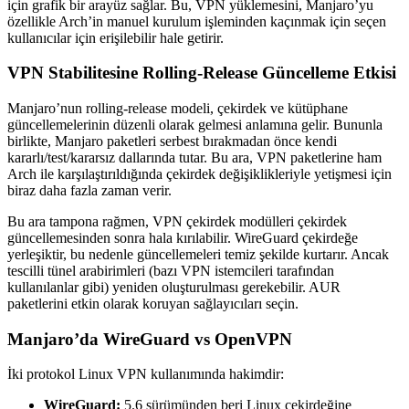
için grafik bir arayüz sağlar. Bu, VPN yüklemesini, Manjaro’yu
özellikle Arch’in manuel kurulum işleminden kaçınmak için seçen
kullanıcılar için erişilebilir hale getirir.
VPN Stabilitesine Rolling-Release Güncelleme Etkisi
Manjaro’nun rolling-release modeli, çekirdek ve kütüphane
güncellemelerinin düzenli olarak gelmesi anlamına gelir. Bununla
birlikte, Manjaro paketleri serbest bırakmadan önce kendi
kararlı/test/kararsız dallarında tutar. Bu ara, VPN paketlerine ham
Arch ile karşılaştırıldığında çekirdek değişiklikleriyle yetişmesi için
biraz daha fazla zaman verir.
Bu ara tampona rağmen, VPN çekirdek modülleri çekirdek
güncellemesinden sonra hala kırılabilir. WireGuard çekirdeğe
yerleşiktir, bu nedenle güncellemeleri temiz şekilde kurtarır. Ancak
tescilli tünel arabirimleri (bazı VPN istemcileri tarafından
kullanılanlar gibi) yeniden oluşturulması gerekebilir. AUR
paketlerini etkin olarak koruyan sağlayıcıları seçin.
Manjaro’da WireGuard vs OpenVPN
İki protokol Linux VPN kullanımında hakimdir:
WireGuard:
5.6 sürümünden beri Linux çekirdeğine