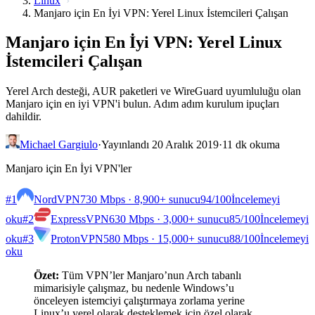
Linux
Manjaro için En İyi VPN: Yerel Linux İstemcileri Çalışan
Manjaro için En İyi VPN: Yerel Linux
İstemcileri Çalışan
Yerel Arch desteği, AUR paketleri ve WireGuard uyumluluğu olan
Manjaro için en iyi VPN'i bulun. Adım adım kurulum ipuçları
dahildir.
Michael Gargiulo
·
Yayınlandı 20 Aralık 2019
·
11 dk okuma
Manjaro için En İyi VPN'ler
#1
NordVPN
730 Mbps · 8,900+ sunucu
94
/100
İncelemeyi
oku
#2
ExpressVPN
630 Mbps · 3,000+ sunucu
85
/100
İncelemeyi
oku
#3
ProtonVPN
580 Mbps · 15,000+ sunucu
88
/100
İncelemeyi
oku
Özet:
Tüm VPN’ler Manjaro’nun Arch tabanlı
mimarisiyle çalışmaz, bu nedenle Windows’u
önceleyen istemciyi çalıştırmaya zorlama yerine
Linux’u yerel olarak desteklemek için özel olarak