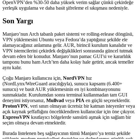
OpenVPN’den %30-50 daha yüksek verim sağlar çünkü çekirdeğe
yerleşik uygulama ve daha basit şifreleme el sıkışması nedeniyle.
Son Yargı
Manjaro’nun Arch tabanlı paket sistemi ve rolling-release döngüsü,
VPN yüklemesini Ubuntu veya Fedora’da yaptığınız şekilde ele
alamayacağınız anlamına gelir. AUR, birincil kurulum kanalıdır ve
VPN istemcilerini çekirdek değişiklikleri sonrasında güncel tutmak
devam eden bir konudur. Manjaro’nun pamac GUI’si ve kararlılık
tamponu bunu ham Arch’ten daha kolay hale getirir, ancak temeller
aynı kalır.
Çoğu Manjaro kullanıcısı için,
NordVPN
hız
(NordLynx/WireGuard aracılığıyla), sunucu kapsamı (6.400+
sunucu) ve basit AUR yüklemesinin en iyi kombinasyonunu
sunmaktadır. Kurulumdan sonra terminal kullanmadan tam GUI
deneyimi istiyorsanız,
Mullvad
veya
PIA
en güçlü seçeneklerdir.
ProtonVPN
, veri sınırı olmayan ücretsiz bir katman isteyenler veya
açık kaynak şeffaflığını önceliklendiren kullanıcılar için öne çıkıyor.
ExpressVPN
kısıtlayıcı bölgelerde sansürü aşmak için sağlam bir
seçim olmaya devam etmektedir.
Burada listelenen beş sağlayıcının tümü Manjaro’ya temiz şekilde
yüklenir, modern protokolleri destekler ve doğrulanmış günlük yok