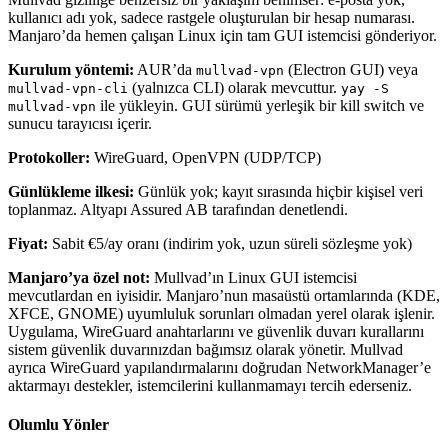
kullanıcı adı yok, sadece rastgele oluşturulan bir hesap numarası.
Manjaro’da hemen çalışan Linux için tam GUI istemcisi gönderiyor.
Kurulum yöntemi:
AUR’da
(Electron GUI) veya
mullvad-vpn
(yalnızca CLI) olarak mevcuttur.
mullvad-vpn-cli
yay -S
ile yükleyin. GUI sürümü yerleşik bir kill switch ve
mullvad-vpn
sunucu tarayıcısı içerir.
Protokoller:
WireGuard, OpenVPN (UDP/TCP)
Günlükleme ilkesi:
Günlük yok; kayıt sırasında hiçbir kişisel veri
toplanmaz. Altyapı Assured AB tarafından denetlendi.
Fiyat:
Sabit €5/ay oranı (indirim yok, uzun süreli sözleşme yok)
Manjaro’ya özel not:
Mullvad’ın Linux GUI istemcisi
mevcutlardan en iyisidir. Manjaro’nun masaüstü ortamlarında (KDE,
XFCE, GNOME) uyumluluk sorunları olmadan yerel olarak işlenir.
Uygulama, WireGuard anahtarlarını ve güvenlik duvarı kurallarını
sistem güvenlik duvarınızdan bağımsız olarak yönetir. Mullvad
ayrıca WireGuard yapılandırmalarını doğrudan NetworkManager’e
aktarmayı destekler, istemcilerini kullanmamayı tercih ederseniz.
Olumlu Yönler