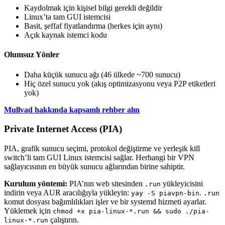
Kaydolmak için kişisel bilgi gerekli değildir
Linux’ta tam GUI istemcisi
Basit, şeffaf fiyatlandırma (herkes için aynı)
Açık kaynak istemci kodu
Olumsuz Yönler
Daha küçük sunucu ağı (46 ülkede ~700 sunucu)
Hiç özel sunucu yok (akış optimizasyonu veya P2P etiketleri
yok)
Mullvad hakkında kapsamlı rehber alın
Private Internet Access (PIA)
PIA, grafik sunucu seçimi, protokol değiştirme ve yerleşik kill
switch’li tam GUI Linux istemcisi sağlar. Herhangi bir VPN
sağlayıcısının en büyük sunucu ağlarından birine sahiptir.
Kurulum yöntemi:
PIA’nın web sitesinden
yükleyicisini
.run
indirin veya AUR aracılığıyla yükleyin:
.
yay -S piavpn-bin
.run
komut dosyası bağımlılıkları işler ve bir systemd hizmeti ayarlar.
Yüklemek için
chmod +x pia-linux-*.run && sudo ./pia-
çalıştırın.
linux-*.run