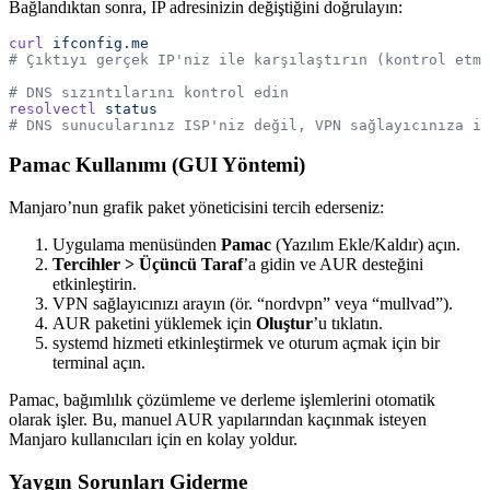
Bağlandıktan sonra, IP adresinizin değiştiğini doğrulayın:
curl
 ifconfig.me
# Çıktıyı gerçek IP'niz ile karşılaştırın (kontrol etme
# DNS sızıntılarını kontrol edin
resolvectl
 status
# DNS sunucularınız ISP'niz değil, VPN sağlayıcınıza iş
Pamac Kullanımı (GUI Yöntemi)
Manjaro’nun grafik paket yöneticisini tercih ederseniz:
Uygulama menüsünden
Pamac
(Yazılım Ekle/Kaldır) açın.
Tercihler > Üçüncü Taraf
’a gidin ve AUR desteğini
etkinleştirin.
VPN sağlayıcınızı arayın (ör. “nordvpn” veya “mullvad”).
AUR paketini yüklemek için
Oluştur
’u tıklatın.
systemd hizmeti etkinleştirmek ve oturum açmak için bir
terminal açın.
Pamac, bağımlılık çözümleme ve derleme işlemlerini otomatik
olarak işler. Bu, manuel AUR yapılarından kaçınmak isteyen
Manjaro kullanıcıları için en kolay yoldur.
Yaygın Sorunları Giderme