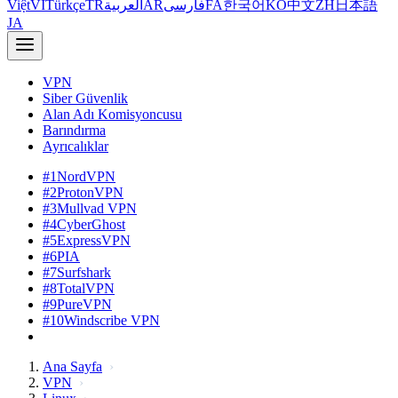
Việt
VI
Türkçe
TR
العربية
AR
فارسی
FA
한국어
KO
中文
ZH
日本語
JA
VPN
Siber Güvenlik
Alan Adı Komisyoncusu
Barındırma
Ayrıcalıklar
#1
NordVPN
#2
ProtonVPN
#3
Mullvad VPN
#4
CyberGhost
#5
ExpressVPN
#6
PIA
#7
Surfshark
#8
TotalVPN
#9
PureVPN
#10
Windscribe VPN
Ana Sayfa
VPN