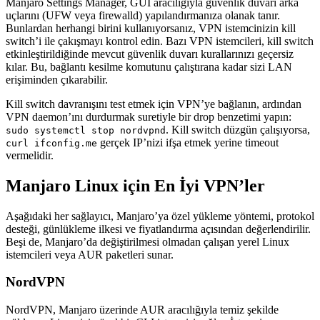
Manjaro Settings Manager, GUI aracılığıyla güvenlik duvarı arka
uçlarını (UFW veya firewalld) yapılandırmanıza olanak tanır.
Bunlardan herhangi birini kullanıyorsanız, VPN istemcinizin kill
switch’i ile çakışmayı kontrol edin. Bazı VPN istemcileri, kill switch
etkinleştirildiğinde mevcut güvenlik duvarı kurallarınızı geçersiz
kılar. Bu, bağlantı kesilme komutunu çalıştırana kadar sizi LAN
erişiminden çıkarabilir.
Kill switch davranışını test etmek için VPN’ye bağlanın, ardından
VPN daemon’ını durdurmak suretiyle bir drop benzetimi yapın:
. Kill switch düzgün çalışıyorsa,
sudo systemctl stop nordvpnd
gerçek IP’nizi ifşa etmek yerine timeout
curl ifconfig.me
vermelidir.
Manjaro Linux için En İyi VPN’ler
Aşağıdaki her sağlayıcı, Manjaro’ya özel yükleme yöntemi, protokol
desteği, günlükleme ilkesi ve fiyatlandırma açısından değerlendirilir.
Beşi de, Manjaro’da değiştirilmesi olmadan çalışan yerel Linux
istemcileri veya AUR paketleri sunar.
NordVPN
NordVPN, Manjaro üzerinde AUR aracılığıyla temiz şekilde