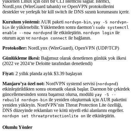
yüklenen Linux için özel bir CLI istemcisi sağlar. İstemci,
NordLynx (WireGuard tabanlı) ve OpenVPN protokollerini
destekler ve yerleşik bir kill switch ile DNS sızıntı korumasını içerir.
Kurulum yöntemi:
AUR paketi
,
nordvpn-bin
yay -S nordvpn-
ile yüklenebilir. Yüklemeden sonra daemon’ı
bin
sudo systemctl
ile etkinleştirin.
ile
enable --now nordvpnd
nordvpn login
oturum açın ve
ile bağlanın.
nordvpn connect
Protokoller:
NordLynx (WireGuard), OpenVPN (UDP/TCP)
Günlükleme ilkesi:
Bağımsız olarak denetlenen günlük yok ilkesi
(2022 ve 2024’te Deloitte tarafından denetlendi)
Fiyat:
2 yıllık planda aylık $3.39 başlayan
Manjaro’ya özel not:
NordVPN systemd servisi (
)
nordvpnd
etkinleştirildikten sonra otomatik olarak başlar. Daemon bir çekirdek
güncellemesinden sonra başarısız olursa, modülü
yay -S --
ile yeniden oluşturmak için AUR paketini
rebuild nordvpn-bin
yeniden yükleyin. NordVPN’nin Threat Protection Lite özelliği,
DNS düzeyinde reklamları ve kötü niyetli etki alanlarını engeller.
ile etkinleştirin.
nordvpn set threatprotectionlite on
Olumlu Yönler