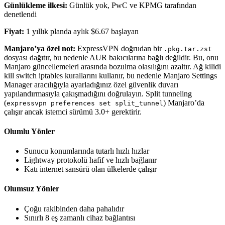
Günlükleme ilkesi:
Günlük yok, PwC ve KPMG tarafından
denetlendi
Fiyat:
1 yıllık planda aylık $6.67 başlayan
Manjaro’ya özel not:
ExpressVPN doğrudan bir
.pkg.tar.zst
dosyası dağıtır, bu nedenle AUR bakıcılarına bağlı değildir. Bu, onu
Manjaro güncellemeleri arasında bozulma olasılığını azaltır. Ağ kilidi
kill switch iptables kurallarını kullanır, bu nedenle Manjaro Settings
Manager aracılığıyla ayarladığınız özel güvenlik duvarı
yapılandırmasıyla çakışmadığını doğrulayın. Split tunneling
(
) Manjaro’da
expressvpn preferences set split_tunnel
çalışır ancak istemci sürümü 3.0+ gerektirir.
Olumlu Yönler
Sunucu konumlarında tutarlı hızlı hızlar
Lightway protokolü hafif ve hızlı bağlanır
Katı internet sansürü olan ülkelerde çalışır
Olumsuz Yönler
Çoğu rakibinden daha pahalıdır
Sınırlı 8 eş zamanlı cihaz bağlantısı