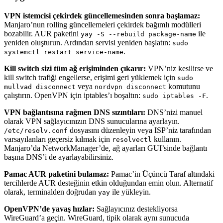
VPN istemcisi çekirdek güncellemesinden sonra başlamaz:
Manjaro’nun rolling güncellemeleri çekirdek bağımlı modülleri
bozabilir. AUR paketini
ile
yay -S --rebuild package-name
yeniden oluşturun. Ardından servisi yeniden başlatın:
sudo
.
systemctl restart service-name
Kill switch sizi tüm ağ erişiminden çıkarır:
VPN’niz kesilirse ve
kill switch trafiği engellerse, erişimi geri yüklemek için
sudo
veya
komutunu
mullvad disconnect
nordvpn disconnect
çalıştırın. OpenVPN için iptables’ı boşaltın:
.
sudo iptables -F
VPN bağlantısına rağmen DNS sızıntıları:
DNS’nizi manuel
olarak VPN sağlayıcınızın DNS sunucularına ayarlayın.
dosyasını düzenleyin veya ISP’niz tarafından
/etc/resolv.conf
varsayılanları geçersiz kılmak için
kullanın.
resolvectl
Manjaro’da NetworkManager’de, ağ ayarları GUI’sinde bağlantı
başına DNS’i de ayarlayabilirsiniz.
Pamac AUR paketini bulamaz:
Pamac’in Üçüncü Taraf altındaki
tercihlerde AUR desteğinin etkin olduğundan emin olun. Alternatif
olarak, terminalden doğrudan
ile yükleyin.
yay
OpenVPN’de yavaş hızlar:
Sağlayıcınız destekliyorsa
WireGuard’a geçin. WireGuard, tipik olarak aynı sunucuda