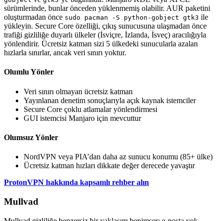
sürümlerinde, bunlar önceden yüklenmemiş olabilir. AUR paketini
oluşturmadan önce
ile
sudo pacman -S python-gobject gtk3
yükleyin. Secure Core özelliği, çıkış sunucusuna ulaşmadan önce
trafiği gizliliğe duyarlı ülkeler (İsviçre, İzlanda, İsveç) aracılığıyla
yönlendirir. Ücretsiz katman sizi 5 ülkedeki sunucularla azalan
hızlarla sınırlar, ancak veri sınırı yoktur.
Olumlu Yönler
Veri sınırı olmayan ücretsiz katman
Yayınlanan denetim sonuçlarıyla açık kaynak istemciler
Secure Core çoklu atlamalar yönlendirmesi
GUI istemcisi Manjaro için mevcuttur
Olumsuz Yönler
NordVPN veya PIA’dan daha az sunucu konumu (85+ ülke)
Ücretsiz katman hızları dikkate değer derecede yavaştır
ProtonVPN hakkında kapsamlı rehber alın
Mullvad
Mullvad gizliliğe benzersiz bir yaklaşım benimser: e-posta yok,