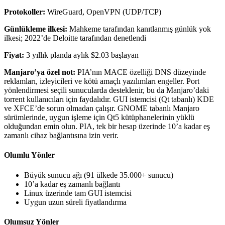
Protokoller:
WireGuard, OpenVPN (UDP/TCP)
Günlükleme ilkesi:
Mahkeme tarafından kanıtlanmış günlük yok
ilkesi; 2022’de Deloitte tarafından denetlendi
Fiyat:
3 yıllık planda aylık $2.03 başlayan
Manjaro’ya özel not:
PIA’nın MACE özelliği DNS düzeyinde
reklamları, izleyicileri ve kötü amaçlı yazılımları engeller. Port
yönlendirmesi seçili sunucularda desteklenir, bu da Manjaro’daki
torrent kullanıcıları için faydalıdır. GUI istemcisi (Qt tabanlı) KDE
ve XFCE’de sorun olmadan çalışır. GNOME tabanlı Manjaro
sürümlerinde, uygun işleme için Qt5 kütüphanelerinin yüklü
olduğundan emin olun. PIA, tek bir hesap üzerinde 10’a kadar eş
zamanlı cihaz bağlantısına izin verir.
Olumlu Yönler
Büyük sunucu ağı (91 ülkede 35.000+ sunucu)
10’a kadar eş zamanlı bağlantı
Linux üzerinde tam GUI istemcisi
Uygun uzun süreli fiyatlandırma
Olumsuz Yönler