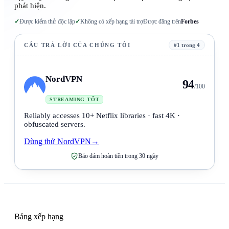
phát hiện.
✓
Được kiểm thử độc lập
✓
Không có xếp hạng tài trợ
Được đăng trên
Forbes
CÂU TRẢ LỜI CỦA CHÚNG TÔI
#1 trong 4
NordVPN
94
/100
STREAMING TỐT
Reliably accesses 10+ Netflix libraries · fast 4K ·
obfuscated servers.
Dùng thử NordVPN
→
Bảo đảm hoàn tiền trong 30 ngày
Bảng xếp hạng