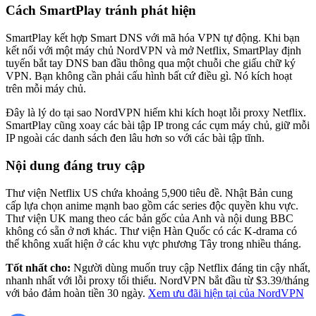
Cách SmartPlay tránh phát hiện
SmartPlay kết hợp Smart DNS với mã hóa VPN tự động. Khi bạn
kết nối với một máy chủ NordVPN và mở Netflix, SmartPlay định
tuyến bắt tay DNS ban đầu thông qua một chuỗi che giấu chữ ký
VPN. Bạn không cần phải cấu hình bất cứ điều gì. Nó kích hoạt
trên mỗi máy chủ.
Đây là lý do tại sao NordVPN hiếm khi kích hoạt lỗi proxy Netflix.
SmartPlay cũng xoay các bài tập IP trong các cụm máy chủ, giữ mỗi
IP ngoài các danh sách đen lâu hơn so với các bài tập tĩnh.
Nội dung đáng truy cập
Thư viện Netflix US chứa khoảng 5,900 tiêu đề. Nhật Bản cung
cấp lựa chọn anime mạnh bao gồm các series độc quyền khu vực.
Thư viện UK mang theo các bản gốc của Anh và nội dung BBC
không có sẵn ở nơi khác. Thư viện Hàn Quốc có các K-drama có
thể không xuất hiện ở các khu vực phương Tây trong nhiều tháng.
Tốt nhất cho:
Người dùng muốn truy cập Netflix đáng tin cậy nhất,
nhanh nhất với lỗi proxy tối thiểu. NordVPN bắt đầu từ $3.39/tháng
với bảo đảm hoàn tiền 30 ngày.
Xem ưu đãi hiện tại của NordVPN