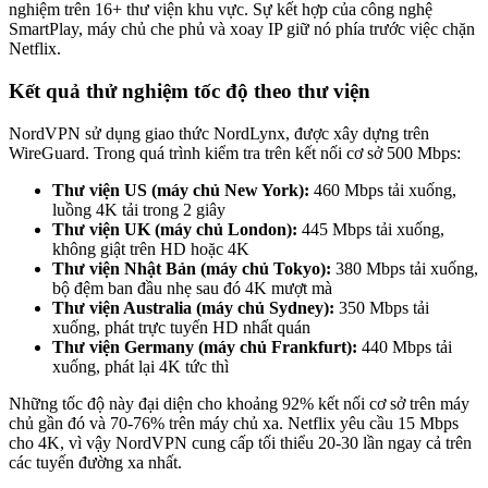
nghiệm trên 16+ thư viện khu vực. Sự kết hợp của công nghệ
SmartPlay, máy chủ che phủ và xoay IP giữ nó phía trước việc chặn
Netflix.
Kết quả thử nghiệm tốc độ theo thư viện
NordVPN sử dụng giao thức NordLynx, được xây dựng trên
WireGuard. Trong quá trình kiểm tra trên kết nối cơ sở 500 Mbps:
Thư viện US (máy chủ New York):
460 Mbps tải xuống,
luồng 4K tải trong 2 giây
Thư viện UK (máy chủ London):
445 Mbps tải xuống,
không giật trên HD hoặc 4K
Thư viện Nhật Bản (máy chủ Tokyo):
380 Mbps tải xuống,
bộ đệm ban đầu nhẹ sau đó 4K mượt mà
Thư viện Australia (máy chủ Sydney):
350 Mbps tải
xuống, phát trực tuyến HD nhất quán
Thư viện Germany (máy chủ Frankfurt):
440 Mbps tải
xuống, phát lại 4K tức thì
Những tốc độ này đại diện cho khoảng 92% kết nối cơ sở trên máy
chủ gần đó và 70-76% trên máy chủ xa. Netflix yêu cầu 15 Mbps
cho 4K, vì vậy NordVPN cung cấp tối thiểu 20-30 lần ngay cả trên
các tuyến đường xa nhất.