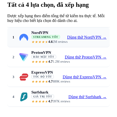
Tất cả 4 lựa chọn, đã xếp hạng
Được xếp hạng theo điểm tổng thể từ kiểm tra thực tế. Mỗi
huy hiệu cho biết lựa chọn đó dành cho ai.
NordVPN
Dùng thử NordVPN
→
1
STREAMING TỐT
4.6
2M reviews
Reliably accesses 10+ Netflix librari
ProtonVPN
Dùng thử ProtonVPN
→
2
BẢO MẬT TỐT
4.7
1.2M reviews
Swiss no-logs · reliable US and UK 
ExpressVPN
Dùng thử ExpressVPN
→
3
TỐC ĐỘ TỐT
4.7
889K reviews
Consistent 4K with no buffering ·
Surfshark
Dùng thử Surfshark
→
4
GIÁ TRỊ TỐT
4.7
397K reviews
From $1.99/mo · unlimited device