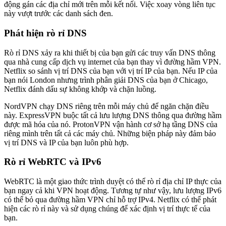
động gán các địa chỉ mới trên mỗi kết nối. Việc xoay vòng liên tục
này vượt trước các danh sách đen.
Phát hiện rò rỉ DNS
Rò rỉ DNS xảy ra khi thiết bị của bạn gửi các truy vấn DNS thông
qua nhà cung cấp dịch vụ internet của bạn thay vì đường hầm VPN.
Netflix so sánh vị trí DNS của bạn với vị trí IP của bạn. Nếu IP của
bạn nói London nhưng trình phân giải DNS của bạn ở Chicago,
Netflix đánh dấu sự không khớp và chặn luồng.
NordVPN chạy DNS riêng trên mỗi máy chủ để ngăn chặn điều
này. ExpressVPN buộc tất cả lưu lượng DNS thông qua đường hầm
được mã hóa của nó. ProtonVPN vận hành cơ sở hạ tầng DNS của
riêng mình trên tất cả các máy chủ. Những biện pháp này đảm bảo
vị trí DNS và IP của bạn luôn phù hợp.
Rò rỉ WebRTC và IPv6
WebRTC là một giao thức trình duyệt có thể rò rỉ địa chỉ IP thực của
bạn ngay cả khi VPN hoạt động. Tương tự như vậy, lưu lượng IPv6
có thể bỏ qua đường hầm VPN chỉ hỗ trợ IPv4. Netflix có thể phát
hiện các rò rỉ này và sử dụng chúng để xác định vị trí thực tế của
bạn.