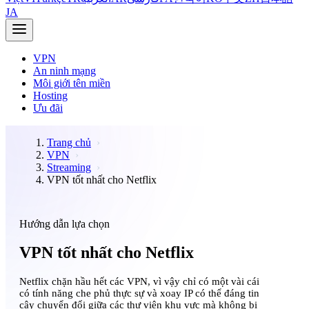
JA
VPN
An ninh mạng
Môi giới tên miền
Hosting
Ưu đãi
Trang chủ
VPN
Streaming
VPN tốt nhất cho Netflix
Hướng dẫn lựa chọn
VPN tốt nhất cho Netflix
Netflix chặn hầu hết các VPN, vì vậy chỉ có một vài cái
có tính năng che phủ thực sự và xoay IP có thể đáng tin
cậy chuyển đổi giữa các thư viện khu vực mà không bị