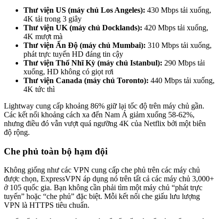
Thư viện US (máy chủ Los Angeles):
430 Mbps tải xuống,
4K tải trong 3 giây
Thư viện UK (máy chủ Docklands):
420 Mbps tải xuống,
4K mượt mà
Thư viện Ấn Độ (máy chủ Mumbai):
310 Mbps tải xuống,
phát trực tuyến HD đáng tin cậy
Thư viện Thổ Nhĩ Kỳ (máy chủ Istanbul):
290 Mbps tải
xuống, HD không có giọt rơi
Thư viện Canada (máy chủ Toronto):
440 Mbps tải xuống,
4K tức thì
Lightway cung cấp khoảng 86% giữ lại tốc độ trên máy chủ gần.
Các kết nối khoảng cách xa đến Nam Á giảm xuống 58-62%,
nhưng điều đó vẫn vượt quá ngưỡng 4K của Netflix bởi một biên
độ rộng.
Che phủ toàn bộ hạm đội
Không giống như các VPN cung cấp che phủ trên các máy chủ
được chọn, ExpressVPN áp dụng nó trên tất cả các máy chủ 3,000+
ở 105 quốc gia. Bạn không cần phải tìm một máy chủ “phát trực
tuyến” hoặc “che phủ” đặc biệt. Mỗi kết nối che giấu lưu lượng
VPN là HTTPS tiêu chuẩn.