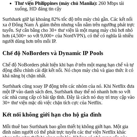
Thư viện Philippines (máy chủ Manila):
260 Mbps tải
xuống, HD đáng tin cậy
Surfshark giữ lại khoảng 82% tốc độ trên máy chủ gần. Các kết nối
xa ở Đông Nam Á giảm thêm nhưng vẫn nằm trên ngưỡng phát trực
tuyến. Sự cân bằng cho 30+ thư viện là một mạng máy chủ hơi nhỏ
hơn (4,500+ so với 9,000+ của NordVPN), có thể có nghĩa là nhiều
người dùng hơn trên mỗi IP.
Chế độ NoBorders và Dynamic IP Pools
Chế độ NoBorders phát hiện khi bạn ở trên một mạng hạn chế và tự
động điều chỉnh cài đặt kết nối. Nó chọn máy chủ và giao thức ít có
khả năng bị chặn nhất.
Surfshark cũng xoay IP động trên các nhóm của nó. Khi Netflix đưa
một IP vào danh sách đen, Surfshark thay thế nó nhanh hơn so với
các nhà cung cấp có bài tập tĩnh. Đây là cách nó duy trì truy cập vào
30+ thư viện mặc dù việc chặn tích cực của Netflix.
Kết nối không giới hạn cho hộ gia đình
Mỗi thuê bao Surfshark bao gồm thiết bị không giới hạn. Một gia
đình năm người có thể phát trực tuyến các thư viện Netflix khác