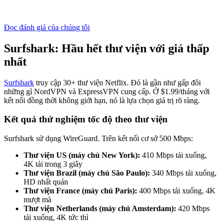
Đọc đánh giá của chúng tôi
Surfshark: Hầu hết thư viện với giá thấp
nhất
Surfshark
truy cập 30+ thư viện Netflix. Đó là gần như gấp đôi
những gì NordVPN và ExpressVPN cung cấp. Ở $1.99/tháng với
kết nối đồng thời không giới hạn, nó là lựa chọn giá trị rõ ràng.
Kết quả thử nghiệm tốc độ theo thư viện
Surfshark sử dụng WireGuard. Trên kết nối cơ sở 500 Mbps:
Thư viện US (máy chủ New York):
410 Mbps tải xuống,
4K tải trong 3 giây
Thư viện Brazil (máy chủ São Paulo):
340 Mbps tải xuống,
HD nhất quán
Thư viện France (máy chủ Paris):
400 Mbps tải xuống, 4K
mượt mà
Thư viện Netherlands (máy chủ Amsterdam):
420 Mbps
tải xuống, 4K tức thì