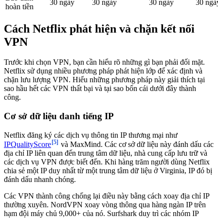
30 ngày
30 ngày
30 ngày
30 ngà
hoàn tiền
Cách Netflix phát hiện và chặn kết nối
VPN
Trước khi chọn VPN, bạn cần hiểu rõ những gì bạn phải đối mặt.
Netflix sử dụng nhiều phương pháp phát hiện lớp để xác định và
chặn lưu lượng VPN. Hiểu những phương pháp này giải thích tại
sao hầu hết các VPN thất bại và tại sao bốn cái dưới đây thành
công.
Cơ sở dữ liệu danh tiếng IP
Netflix đăng ký các dịch vụ thông tin IP thương mại như
[5]
IPQualityScore
và MaxMind. Các cơ sở dữ liệu này đánh dấu các
địa chỉ IP liên quan đến trung tâm dữ liệu, nhà cung cấp lưu trữ và
các dịch vụ VPN được biết đến. Khi hàng trăm người dùng Netflix
chia sẻ một IP duy nhất từ một trung tâm dữ liệu ở Virginia, IP đó bị
đánh dấu nhanh chóng.
Các VPN thành công chống lại điều này bằng cách xoay địa chỉ IP
thường xuyên. NordVPN xoay vòng thông qua hàng ngàn IP trên
hạm đội máy chủ 9,000+ của nó. Surfshark duy trì các nhóm IP