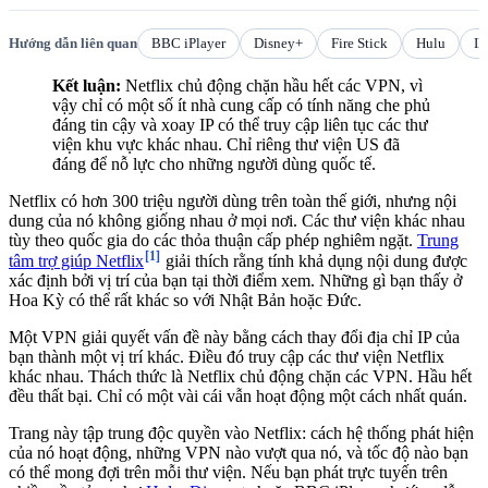
Hướng dẫn liên quan
BBC iPlayer
Disney+
Fire Stick
Hulu
I
Kết luận:
Netflix chủ động chặn hầu hết các VPN, vì
vậy chỉ có một số ít nhà cung cấp có tính năng che phủ
đáng tin cậy và xoay IP có thể truy cập liên tục các thư
viện khu vực khác nhau. Chỉ riêng thư viện US đã
đáng để nỗ lực cho những người dùng quốc tế.
Netflix có hơn 300 triệu người dùng trên toàn thế giới, nhưng nội
dung của nó không giống nhau ở mọi nơi. Các thư viện khác nhau
tùy theo quốc gia do các thỏa thuận cấp phép nghiêm ngặt.
Trung
[1]
tâm trợ giúp Netflix
giải thích rằng tính khả dụng nội dung được
xác định bởi vị trí của bạn tại thời điểm xem. Những gì bạn thấy ở
Hoa Kỳ có thể rất khác so với Nhật Bản hoặc Đức.
Một VPN giải quyết vấn đề này bằng cách thay đổi địa chỉ IP của
bạn thành một vị trí khác. Điều đó truy cập các thư viện Netflix
khác nhau. Thách thức là Netflix chủ động chặn các VPN. Hầu hết
đều thất bại. Chỉ có một vài cái vẫn hoạt động một cách nhất quán.
Trang này tập trung độc quyền vào Netflix: cách hệ thống phát hiện
của nó hoạt động, những VPN nào vượt qua nó, và tốc độ nào bạn
có thể mong đợi trên mỗi thư viện. Nếu bạn phát trực tuyến trên