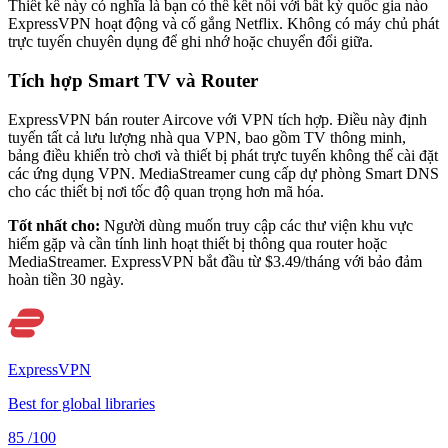
Thiết kế này có nghĩa là bạn có thể kết nối với bất kỳ quốc gia nào
ExpressVPN hoạt động và cố gắng Netflix. Không có máy chủ phát
trực tuyến chuyên dụng để ghi nhớ hoặc chuyển đổi giữa.
Tích hợp Smart TV và Router
ExpressVPN bán router Aircove với VPN tích hợp. Điều này định
tuyến tất cả lưu lượng nhà qua VPN, bao gồm TV thông minh,
bảng điều khiển trò chơi và thiết bị phát trực tuyến không thể cài đặt
các ứng dụng VPN. MediaStreamer cung cấp dự phòng Smart DNS
cho các thiết bị nơi tốc độ quan trọng hơn mã hóa.
Tốt nhất cho:
Người dùng muốn truy cập các thư viện khu vực
hiếm gặp và cần tính linh hoạt thiết bị thông qua router hoặc
MediaStreamer. ExpressVPN bắt đầu từ $3.49/tháng với bảo đảm
hoàn tiền 30 ngày.
ExpressVPN
Best for global libraries
85
/100