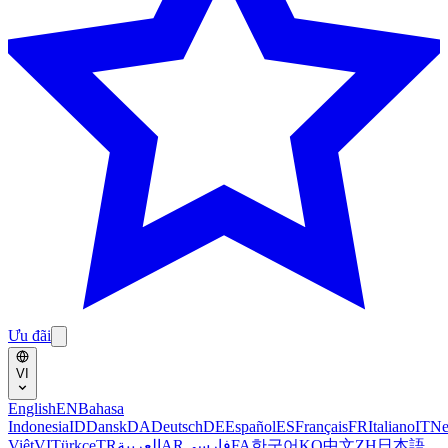
Ưu đãi
VI
English
EN
Bahasa
Indonesia
ID
Dansk
DA
Deutsch
DE
Español
ES
Français
FR
Italiano
IT
Ne
Việt
VI
Türkçe
TR
العربية
AR
فارسی
FA
한국어
KO
中文
ZH
日本語