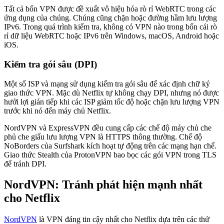
Tất cả bốn VPN được đề xuất vô hiệu hóa rò rỉ WebRTC trong các
ứng dụng của chúng. Chúng cũng chặn hoặc đường hầm lưu lượng
IPv6. Trong quá trình kiểm tra, không có VPN nào trong bốn cái rò
rỉ dữ liệu WebRTC hoặc IPv6 trên Windows, macOS, Android hoặc
iOS.
Kiểm tra gói sâu (DPI)
Một số ISP và mạng sử dụng kiểm tra gói sâu để xác định chữ ký
giao thức VPN. Mặc dù Netflix tự không chạy DPI, nhưng nó được
hưởi lợi gián tiếp khi các ISP giảm tốc độ hoặc chặn lưu lượng VPN
trước khi nó đến máy chủ Netflix.
NordVPN và ExpressVPN đều cung cấp các chế độ máy chủ che
phủ che giấu lưu lượng VPN là HTTPS thông thường. Chế độ
NoBorders của Surfshark kích hoạt tự động trên các mạng hạn chế.
Giao thức Stealth của ProtonVPN bao bọc các gói VPN trong TLS
để tránh DPI.
NordVPN: Tránh phát hiện mạnh nhất
cho Netflix
NordVPN
là VPN đáng tin cậy nhất cho Netflix dựa trên các thử