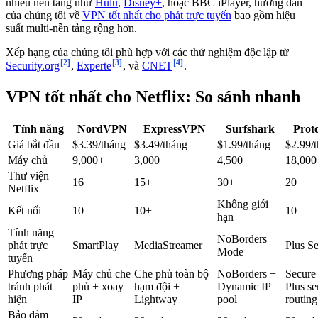
nhiều nền tảng như
Hulu
,
Disney+
, hoặc BBC iPlayer, hướng dẫn
của chúng tôi về
VPN tốt nhất cho phát trực tuyến
bao gồm hiệu
suất multi-nền tảng rộng hơn.
Xếp hạng của chúng tôi phù hợp với các thử nghiệm độc lập từ
[2]
[3]
[4]
Security.org
,
Experte
, và
CNET
.
VPN tốt nhất cho Netflix: So sánh nhanh
Tính năng
NordVPN
ExpressVPN
Surfshark
Pro
Giá bắt đầu
$3.39/tháng
$3.49/tháng
$1.99/tháng
$2.99/
Máy chủ
9,000+
3,000+
4,500+
18,000
Thư viện
16+
15+
30+
20+
Netflix
Không giới
Kết nối
10
10+
10
hạn
Tính năng
NoBorders
phát trực
SmartPlay
MediaStreamer
Plus Se
Mode
tuyến
Phương pháp
Máy chủ che
Che phủ toàn bộ
NoBorders +
Secure
tránh phát
phủ + xoay
hạm đội +
Dynamic IP
Plus se
hiện
IP
Lightway
pool
routing
Bảo đảm