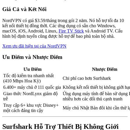
Giá Cả và Kết Nối
NordVPN có giá $3.59/tháng trong gói 2 năm. Nó hỗ trợ tối đa 10
kết nối thiết bị đồng thời. Các ứng dụng có sẵn cho Windows,
macOS, iOS, Android, Linux,
Fire TV Stick
và Android TV. Cấu
hình bộ định tuyến cũng được hỗ trợ để bao phủ toàn bộ nhà.
Xem ưu đãi hiện tại của NordVPN
Ưu Điểm và Nhược Điểm
Ưu Điểm
Nhược Điểm
Tốc độ kiểm tra nhanh nhất
Chi phí cao hơn Surfshark
(410 Mbps Hoa Kỳ)
6.400+ máy chủ ở 111 quốc gia
Không kết nối thiết bị không giới hạ
Giao thức NordLynx giảm độ
Ứng dụng máy tính để bàn sử dụn
trễ
nhiều hơn các đối thủ cạnh tranh
Truy cập 6+ khu vực Disney+
Máy chủ Nhật Bản đôi khi cần thử l
một cách đáng tin cậy
Surfshark Hỗ Trợ Thiết Bị Không Giới