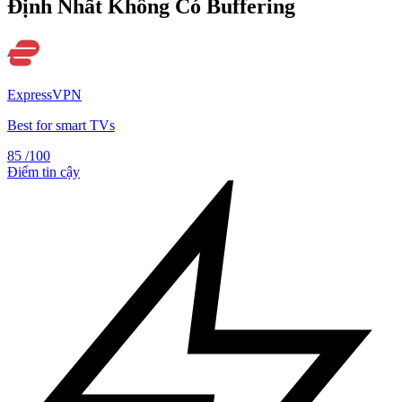
Định Nhất Không Có Buffering
ExpressVPN
Best for smart TVs
85
/100
Điểm tin cậy