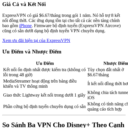
Giá Cả và Kết Nối
ExpressVPN có giá $6.67/tháng trong gói 1 năm. Nó hỗ trợ 8 kết
nối đồng thời. Các ứng dụng tồn tại cho tất cả các nền tảng chính
bao gồm
iPhone
. Firmware bộ định tuyến (ExpressVPN Aircove)
cũng có sẵn dưới dạng bộ định tuyến VPN chuyên dụng.
Xem ưu đãi hiện tại của ExpressVPN
Ưu Điểm và Nhược Điểm
Ưu Điểm
Nhược Điể
Kết nối ổn định nhất được kiểm tra (không có
Tùy chọn đắt nhất ở
lỗi trong 48 giờ)
$6.67/tháng
MediaStreamer hoạt động trên bảng điều
Ít kết nối đồng thời hơ
khiển và TV thông minh
Không chia tách tunne
Giao thức Lightway kết nối trong dưới 1 giây
iOS
Không có tính năng c
Phần cứng bộ định tuyến chuyên dụng có sẵn
quảng cáo tích hợp
So Sánh Ba VPN Cho Disney+ Theo Cạnh