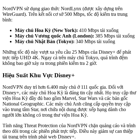
NordVPN sử dụng giao thức NordLynx (được xây dựng trên
WireGuard). Trên kết nối cơ sở 500 Mbps, tốc độ kiểm tra trung
bình:
Máy chủ Hoa Kỳ (New York):
410 Mbps tải xuống
Máy chủ Vương quốc Anh (London):
385 Mbps tải xuống
Máy chủ Nhật Bản (Tokyo):
340 Mbps tải xuống
Những tốc độ này vượt xa yêu cầu 25 Mbps của Disney+ để phát
trực tiếp UHD 4K. Ngay cả trên máy chủ Tokyo, quá trình đệm
không bao giờ xảy ra trong phiên kiểm tra 2 giờ.
Hiệu Suất Khu Vực Disney+
NordVPN duy trì hơn 6.400 máy chủ ở 111 quốc gia. Đối với
Disney+, các máy chủ Hoa Kỳ là đáng tin cậy nhất. Họ truy cập thư
viện Hoa Kỳ đầy đủ bao gồm Marvel, Star Wars và các bản gốc
National Geographic. Các máy chủ Anh cũng cấp quyền truy cập
vào trung tâm Star, nơi chứa nội dung được xếp hạng dành cho
người lớn không có trong thư viện Hoa Kỳ.
Tính năng Threat Protection của NordVPN chặn quảng cáo và trình
theo dõi trong các phiên phát trực tiếp. Điều này giảm sự can thiệp
tải trang trên trình phát web Disney+.