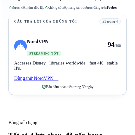
✓
Được kiểm thử độc lập
✓
Không có xếp hạng tài trợ
Được đăng trên
Forbes
CÂU TRẢ LỜI CỦA CHÚNG TÔI
#1 trong 4
NordVPN
94
/100
STREAMING TỐT
Accesses Disney+ libraries worldwide · fast 4K · stable
IPs.
Dùng thử NordVPN
→
Bảo đảm hoàn tiền trong 30 ngày
Bảng xếp hạng