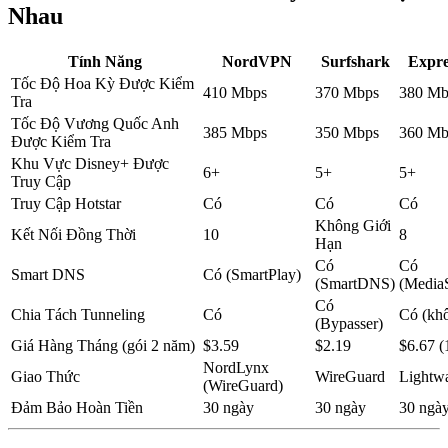
Nhau
Tính Năng
NordVPN
Surfshark
Expr
Tốc Độ Hoa Kỳ Được Kiểm
410 Mbps
370 Mbps
380 Mb
Tra
Tốc Độ Vương Quốc Anh
385 Mbps
350 Mbps
360 Mb
Được Kiểm Tra
Khu Vực Disney+ Được
6+
5+
5+
Truy Cập
Truy Cập Hotstar
Có
Có
Có
Không Giới
Kết Nối Đồng Thời
10
8
Hạn
Có
Có
Smart DNS
Có (SmartPlay)
(SmartDNS)
(Media
Có
Chia Tách Tunneling
Có
Có (kh
(Bypasser)
Giá Hàng Tháng (gói 2 năm)
$3.59
$2.19
$6.67 (
NordLynx
Giao Thức
WireGuard
Lightw
(WireGuard)
Đảm Bảo Hoàn Tiền
30 ngày
30 ngày
30 ngà