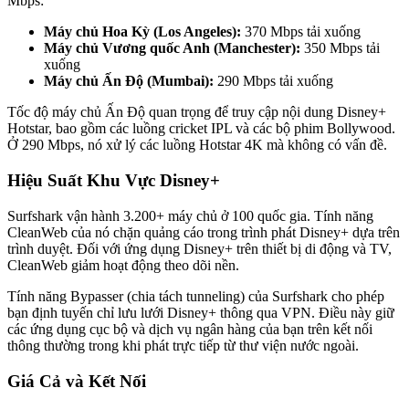
Mbps:
Máy chủ Hoa Kỳ (Los Angeles):
370 Mbps tải xuống
Máy chủ Vương quốc Anh (Manchester):
350 Mbps tải
xuống
Máy chủ Ấn Độ (Mumbai):
290 Mbps tải xuống
Tốc độ máy chủ Ấn Độ quan trọng để truy cập nội dung Disney+
Hotstar, bao gồm các luồng cricket IPL và các bộ phim Bollywood.
Ở 290 Mbps, nó xử lý các luồng Hotstar 4K mà không có vấn đề.
Hiệu Suất Khu Vực Disney+
Surfshark vận hành 3.200+ máy chủ ở 100 quốc gia. Tính năng
CleanWeb của nó chặn quảng cáo trong trình phát Disney+ dựa trên
trình duyệt. Đối với ứng dụng Disney+ trên thiết bị di động và TV,
CleanWeb giảm hoạt động theo dõi nền.
Tính năng Bypasser (chia tách tunneling) của Surfshark cho phép
bạn định tuyến chỉ lưu lưới Disney+ thông qua VPN. Điều này giữ
các ứng dụng cục bộ và dịch vụ ngân hàng của bạn trên kết nối
thông thường trong khi phát trực tiếp từ thư viện nước ngoài.
Giá Cả và Kết Nối