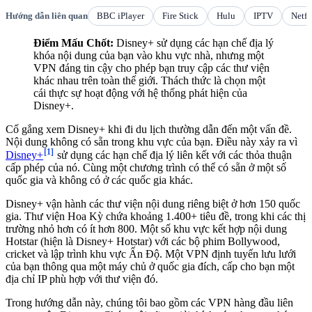
Hướng dẫn liên quan
BBC iPlayer
Fire Stick
Hulu
IPTV
Netfl
Điểm Mấu Chốt:
Disney+ sử dụng các hạn chế địa lý
khóa nội dung của bạn vào khu vực nhà, nhưng một
VPN đáng tin cậy cho phép bạn truy cập các thư viện
khác nhau trên toàn thế giới. Thách thức là chọn một
cái thực sự hoạt động với hệ thống phát hiện của
Disney+.
Cố gắng xem Disney+ khi đi du lịch thường dẫn đến một vấn đề.
Nội dung không có sẵn trong khu vực của bạn. Điều này xảy ra vì
[1]
Disney+
sử dụng các hạn chế địa lý liên kết với các thỏa thuận
cấp phép của nó. Cùng một chương trình có thể có sẵn ở một số
quốc gia và không có ở các quốc gia khác.
Disney+ vận hành các thư viện nội dung riêng biệt ở hơn 150 quốc
gia. Thư viện Hoa Kỳ chứa khoảng 1.400+ tiêu đề, trong khi các thị
trường nhỏ hơn có ít hơn 800. Một số khu vực kết hợp nội dung
Hotstar (hiện là Disney+ Hotstar) với các bộ phim Bollywood,
cricket và lập trình khu vực Ấn Độ. Một VPN định tuyến lưu lưới
của bạn thông qua một máy chủ ở quốc gia đích, cấp cho bạn một
địa chỉ IP phù hợp với thư viện đó.
Trong hướng dẫn này, chúng tôi bao gồm các VPN hàng đầu liên