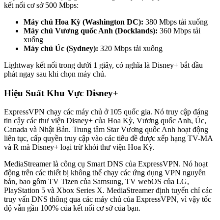
kết nối cơ sở 500 Mbps:
Máy chủ Hoa Kỳ (Washington DC):
380 Mbps tải xuống
Máy chủ Vương quốc Anh (Docklands):
360 Mbps tải
xuống
Máy chủ Úc (Sydney):
320 Mbps tải xuống
Lightway kết nối trong dưới 1 giây, có nghĩa là Disney+ bắt đầu
phát ngay sau khi chọn máy chủ.
Hiệu Suất Khu Vực Disney+
ExpressVPN chạy các máy chủ ở 105 quốc gia. Nó truy cập đáng
tin cậy các thư viện Disney+ của Hoa Kỳ, Vương quốc Anh, Úc,
Canada và Nhật Bản. Trung tâm Star Vương quốc Anh hoạt động
liên tục, cấp quyền truy cập vào các tiêu đề được xếp hạng TV-MA
và R mà Disney+ loại trừ khỏi thư viện Hoa Kỳ.
MediaStreamer là công cụ Smart DNS của ExpressVPN. Nó hoạt
động trên các thiết bị không thể chạy các ứng dụng VPN nguyên
bản, bao gồm TV Tizen của Samsung, TV webOS của LG,
PlayStation 5 và Xbox Series X. MediaStreamer định tuyến chỉ các
truy vấn DNS thông qua các máy chủ của ExpressVPN, vì vậy tốc
độ vẫn gần 100% của kết nối cơ sở của bạn.