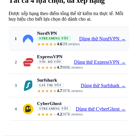
Tất cả 4 lựa chọn, đã xếp hạng
Được xếp hạng theo điểm tổng thể từ kiểm tra thực tế. Mỗi
huy hiệu cho biết lựa chọn đó dành cho ai.
NordVPN
Dùng thử NordVPN
→
1
STREAMING TỐT
4.6
2M reviews
Accesses Disney+ libraries worldwid
ExpressVPN
Dùng thử ExpressVPN
→
2
TỐC ĐỘ TỐT
4.7
889K reviews
Buffer-free 4K · Lightway · wide 
Surfshark
Dùng thử Surfshark
→
3
GIÁ TRỊ TỐT
4.7
397K reviews
From $1.99/mo · unlimited devic
CyberGhost
Dùng thử CyberGhost
→
4
STREAMING TỐT
4.2
207K reviews
Streaming-optimized servers label