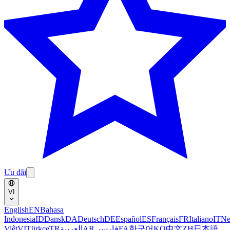
Ưu đãi
VI
English
EN
Bahasa
Indonesia
ID
Dansk
DA
Deutsch
DE
Español
ES
Français
FR
Italiano
IT
Ne
Việt
VI
Türkçe
TR
العربية
AR
فارسی
FA
한국어
KO
中文
ZH
日本語