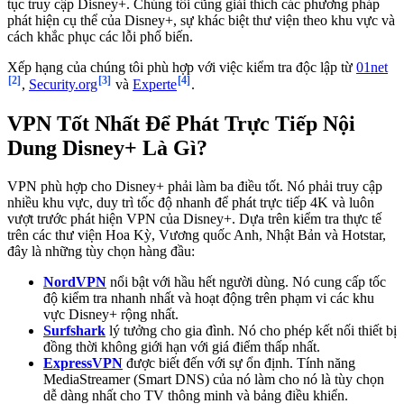
tục truy cập Disney+. Chúng tôi cũng giải thích các phương pháp
phát hiện cụ thể của Disney+, sự khác biệt thư viện theo khu vực và
cách khắc phục các lỗi phổ biến.
Xếp hạng của chúng tôi phù hợp với việc kiểm tra độc lập từ
01net
[2]
[3]
[4]
,
Security.org
và
Experte
.
VPN Tốt Nhất Để Phát Trực Tiếp Nội
Dung Disney+ Là Gì?
VPN phù hợp cho Disney+ phải làm ba điều tốt. Nó phải truy cập
nhiều khu vực, duy trì tốc độ nhanh để phát trực tiếp 4K và luôn
vượt trước phát hiện VPN của Disney+. Dựa trên kiểm tra thực tế
trên các thư viện Hoa Kỳ, Vương quốc Anh, Nhật Bản và Hotstar,
đây là những tùy chọn hàng đầu:
NordVPN
nổi bật với hầu hết người dùng. Nó cung cấp tốc
độ kiểm tra nhanh nhất và hoạt động trên phạm vi các khu
vực Disney+ rộng nhất.
Surfshark
lý tưởng cho gia đình. Nó cho phép kết nối thiết bị
đồng thời không giới hạn với giá điểm thấp nhất.
ExpressVPN
được biết đến với sự ổn định. Tính năng
MediaStreamer (Smart DNS) của nó làm cho nó là tùy chọn
dễ dàng nhất cho TV thông minh và bảng điều khiển.