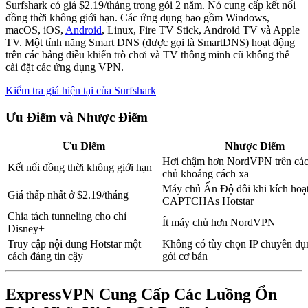
Surfshark có giá $2.19/tháng trong gói 2 năm. Nó cung cấp kết nối
đồng thời không giới hạn. Các ứng dụng bao gồm Windows,
macOS, iOS,
Android
, Linux, Fire TV Stick, Android TV và Apple
TV. Một tính năng Smart DNS (được gọi là SmartDNS) hoạt động
trên các bảng điều khiển trò chơi và TV thông minh cũ không thể
cài đặt các ứng dụng VPN.
Kiểm tra giá hiện tại của Surfshark
Ưu Điểm và Nhược Điểm
Ưu Điểm
Nhược Điểm
Hơi chậm hơn NordVPN trên cá
Kết nối đồng thời không giới hạn
chủ khoảng cách xa
Máy chủ Ấn Độ đôi khi kích hoạ
Giá thấp nhất ở $2.19/tháng
CAPTCHAs Hotstar
Chia tách tunneling cho chỉ
Ít máy chủ hơn NordVPN
Disney+
Truy cập nội dung Hotstar một
Không có tùy chọn IP chuyên dụ
cách đáng tin cậy
gói cơ bản
ExpressVPN Cung Cấp Các Luồng Ổn