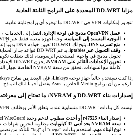
مزايا DD-WRT المحددة على البرامج الثابتة العادية
تتجاوز إمكانيات VPN في DD-WRT ما توفره أي برامج ثابتة عادية:
عميل OpenVPN مدمج في لوحة الإدارة.
انتقل إلى الخدمات → VPN في واجهة الويب الخاصة بـ DD-WRT لصق إعدادات موفرك مباش
التوجيه المستند إلى السياسة.
وجه أجهزة معينة فقط عبر VPN بينما يستخدم الآخرون اتصال ISP العادي. يتم تكوين هذا ضمن حقل “التوجيه المستند إلى السياسة” في علامة تبويب عميل OpenVPN.
منع تسرب DNS.
يتيح لك DD-WRT تعيين خوادم DNS يدوياً (على سبيل المثال، 10.8.8.1 أو DNS موفرك) ضمن الإعداد → الإعداد الأساسي، مما يمنع تسرب استعلامات DNS خارج النفق.
وقف التحويل عبر iptables.
تحويل مدمج في واجهة المستخدم الرسومية، لذلك يتطلب تكوين 
تخزين الإعدادات القائم على NVRAM.
كاملة مع الشهادات. تحقق من سعة NVRAM الخاصة بجهاز التوجيه قبل البدء.
الرغم من أن برنامج Merlin الخاص بـ Asus يفضل أحياناً لتلك النماذج.
إصدارات بناء DD-WRT و NVRAM: ما تحتاج إلى معرفته
ليست كل بناءات DD-WRT متساوية عندما يتعلق الأمر بوظائف VPN. قد تفتقر البناءات الأقدم إلى دعم OpenVPN تماماً أو تحمل أخطاء استقرار معروفة مع أنفاق VPN. إليك ما يجب التحقق منه قبل التثبيت:
إصدار البناء r47525 أو أحدث
مطلوب لدعم وحدة kernel WireGuard. البناءات الأقدم تدعم OpenVPN فقط.
سعة NVRAM بحد أدنى 32 كيلوبايت
مطلوبة لتخزين شهادات OpenVPN والمفاتيح والإعدادات الإضافية. أجهزة التوجيه التي تحتوي على 64 كيلوبايت NVRAM تسمح بملفات VPN متعددة.
نوع البناء مهم.
استخدم بناءات “mega” أو “big” للتأكد من تضمين وحدات OpenVPN و iptables. تقطع بناءات “mini” و “micro” وظائف VPN لتوفير المساحة.