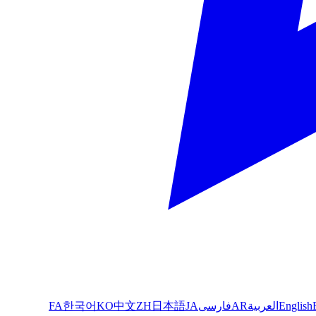
English
العربية
AR
فارسی
JA
日本語
ZH
中文
KO
한국어
FA