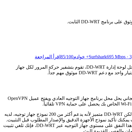
Mbps · 3,2+ خوادم
Surfshark
/100
85
اقرأ المراجعة
برنامج DD-WRT الثابت يوفر إمكانيات عميل VPN متقدمة لا توفرها البرامج الثابتة العادية. من خلال تكوين VPN مباشرة داخل لوحة إدارة DD-WRT، تقوم بتشفير حركة المرور لكل جهاز
معظم أجهزة التوجيه الاستهلاكية تأتي ببرامج ثابتة مقيدة تمنع تكوين عميل VPN. DD-WRT يغير ذلك. هذا البرنامج الثابت مفتوح المصدر والمجاني يحل محل برنامج جهاز التوجيه العادي ويفتح عميل OpenVPN
إذا كنت تستكشف إعدادات VPN على أجهزة التوجيه بشكل أوسع، DD-WRT هو خيار برنامج ثابت واحد فقط إلى جانب Tomato و OPNsense.لكن DD-WRT متميز لأنه يدعم أكثر من 200 نموذج جهاز توجيه، لديه
وع DD-WRT بقاعدة بيانات جهاز توجيه قابلة للبحث حيث يمكنك تأكيد نموذج الأجهزة الدقيق والإصدار المطلوب قبل التثبيت.
ينشئ VPN نفقاً مشفراً بين جهازك والإنترنت. للحصول على شرح كامل لكيفية عمل الشبكات الافتراضية الخاصة، انظر إلى دليلنا.عند تكوين هذا النفق على مستوى جهاز التوجيه عبر DD-WRT، فإنك تلغي تثبيت