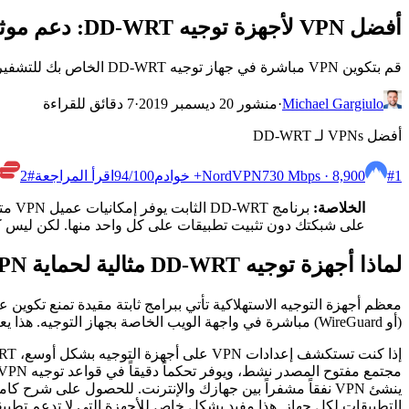
أفضل VPN لأجهزة توجيه DD-WRT: دعم موثوق
قم بتكوين VPN مباشرة في جهاز توجيه DD-WRT الخاص بك للتشفير على مستوى الشبكة. اختبرنا موفري الخدمات الذين يعملون بشكل موثوق على برنامج DD-WRT الثابت.
Michael Gargiulo
·
منشور 20 ديسمبر 2019
·
7 دقائق للقراءة
أفضل VPNs لـ DD-WRT
#1
730 Mbps · 8,900+ خوادم
NordVPN
/100
94
اقرأ المراجعة
#2
الخلاصة:
على شبكتك دون تثبيت تطبيقات على كل واحد منها. لكن ليس كل موفر VPN يعمل بشكل موثوق على بناءات DD-WRT، لذلك فإن اختيار واحد مع دعم WRT
لماذا أجهزة توجيه DD-WRT مثالية لحماية VPN على مستوى الشبكة
(أو WireGuard) مباشرة في واجهة الويب الخاصة بجهاز التوجيه. هذا يعني أن كل هاتف وجهاز كمبيوتر محمول وتلفاز ذكي وجهاز IoT متصل بـ Wi-Fi الخاص بك يحصل على حماية VPN تلقائياً.
التطبيقات لكل جهاز. هذا مفيد بشكل خاص للأجهزة التي لا تدعم تطبيقات VPN بشكل أصلي: أجهزة الألعاب والمتحدثات الذكية وكاميرات الأمان والعصي القد