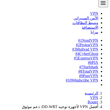
VPN
الأمن السيبراني
وسيط النطاقات
الاستضافة
مزايا
#1
NordVPN
#2
ProtonVPN
#3
Mullvad VPN
#4
CyberGhost
#5
ExpressVPN
#6
PIA
#7
Surfshark
#8
TotalVPN
#9
PureVPN
#10
Windscribe VPN
الرئيسية
VPN
Router
أفضل VPN لأجهزة توجيه DD-WRT: دعم موثوق