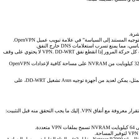
يدعم DD-WRT قواعد جدار الحماية المخصصة. يمكنك إضافة أوامر iptables ضمن الإدارة → الأوامر لحجب كل حركة المرور إذا انقطع نفق VPN. DD-WRT لا يحتوي على وقف
يخزن DD-WRT الإعدادات في NVRAM. قد لا تحتوي أجهزة التوجيه التي تحتوي على أقل من 32 كيلوبايت من NVRAM على مساحة كافية لإعدادات OpenVPN
إذا كنت تستخدم حالياً جهاز توجيه Linksys، فإن العديد من نماذج Linksys (خاصة سلسلة WRT) تحظى بشهرة لاستهداف تثبيت DD-WRT.وبالمثل، يمكن لعديد من أجهزة توجيه Asus تشغيل DD-WRT، على