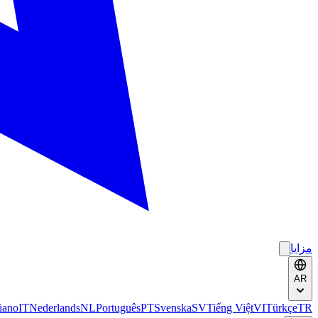
مزايا
AR
liano
IT
Nederlands
NL
Português
PT
Svenska
SV
Tiếng Việt
VI
Türkçe
TR