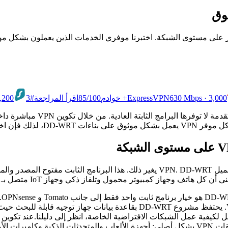
630 Mbps · 3,000+ خوادم
ExpressVPN
/100
85
اقرأ المراجعة
#3
695 00
DD- موثوق مهم جداً.
مجتمع مفتوح المصدر نشط، ويوفر تحكماً دقيقاً في قواعد توجيه VPN. يحتفظ مشر
يمة للبث.