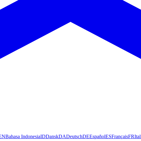
EN
Bahasa Indonesia
ID
Dansk
DA
Deutsch
DE
Español
ES
Français
FR
Ita