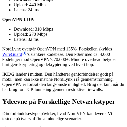
Upload: 440 Mbps
Latens: 24 ms
OpenVPN UDP:
Download: 310 Mbps
Upload: 270 Mbps
Latens: 32 ms
NordLynx overgår OpenVPN med 135%. Forskellen skyldes
[1]
WireGuard
’s slankere kodebase. Den kører med ca. 4.000
kodelinjer mod OpenVPN’s 70.000+. Mindre overhead betyder
hurtigere kryptering og dekryptering ved hvert hop.
IKEv2 lander i midten. Den håndterer genforbindelser godt på
mobil, men kan ikke matche NordLynx i rå gennemstrømning.
OpenVPN er fortsat den langsomste mulighed. Brug det kun, når du
har brug for TCP-tunneling gennem restriktive firewalls.
Ydeevne på Forskellige Netværkstyper
Din forbindelsestype påvirker, hvad NordVPN kan levere. Vi
testede på tværs af fire almindelige scenarier.