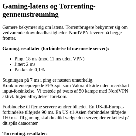
Gaming-latens og Torrenting-
gennemstrømning
Gamere bekymrer sig om latens. Torrentbrugere bekymrer sig om
vedvarende downloadhastigheder. NordVPN leverer på begge
fronter.
Gaming-resultater (forbindelse til nærmeste server):
Ping: 18 ms (mod 11 ms uden VPN)
Jitter: 2 ms
Pakketab: 0,1%
Stigningen på 7 ms i ping er næsten umærkelig.
Konkurrenceprægede FPS-spil som Valorant kørte uden mærkbart
input-forsinkelse. Vi testede på tværs af 50 kampe med NordVPN
aktivt. Ingen afbrydelser forekom.
Forbindelse til fjerne servere ændrer billedet. En US-til-Europa-
forbindelse tilføjede 90 ms. En US-til-Asien-forbindelse tilføjede
160 ms. Til gaming skal du altid vælge den server, der er tættest på
dit spils datacenter.
Torrenting-resultater: