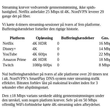
Streaming kræver vedvarende gennemstrømning, ikke spids-
hastighed. Netflix anbefaler 25 Mbps til 4K. NordVPN leverer 29
gange det på fiber.
Vi kørte 4-timers streaming-sessioner på tværs af fem platforme.
Bufferingshændelser fortæller den rigtige historie.
Platform
Opløsning
Bufferinghændelser
Gns. 
Netflix
4K HDR
0
16 Mb
Disney+
4K
0
14 Mb
YouTube
4K 60fps
0
22 Mb
Amazon Prime
4K HDR
0
18 Mb
Twitch
1080p 60fps
0
8 Mbp
Nul bufferinghændelser på tværs af alle platforme over 20 timers test
i alt. NordVPN’s SmartPlay DNS-system ruter streaming-trafik
effektivt. Bitraten forblev låst på maksimal kvalitet inden for 3
sekunder efter afspilningsstart.
Den ±18 Mbps varians sænkede aldrig gennemstrømningen under
den tærskel, som nogen platform kræver. Selv på en 50 Mbps
offentlig WiFi-forbindelse kørte 4K-streaming uden afbrydelser.