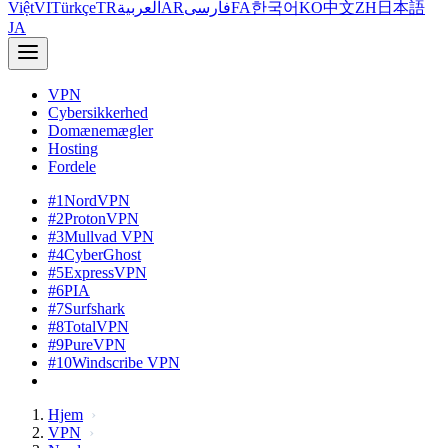
Việt
VI
Türkçe
TR
العربية
AR
فارسی
FA
한국어
KO
中文
ZH
日本語
JA
VPN
Cybersikkerhed
Domænemægler
Hosting
Fordele
#1
NordVPN
#2
ProtonVPN
#3
Mullvad VPN
#4
CyberGhost
#5
ExpressVPN
#6
PIA
#7
Surfshark
#8
TotalVPN
#9
PureVPN
#10
Windscribe VPN
Hjem
VPN