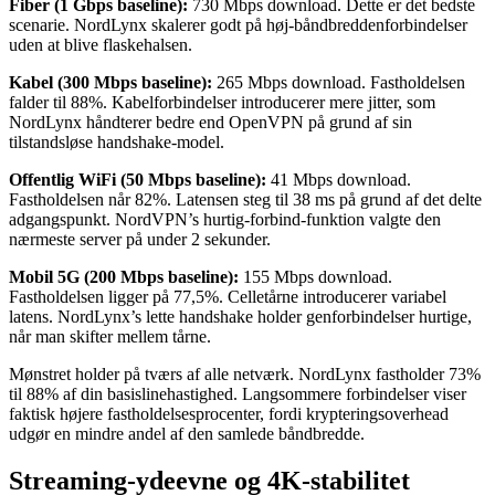
Fiber (1 Gbps baseline):
730 Mbps download. Dette er det bedste
scenarie. NordLynx skalerer godt på høj-båndbreddenforbindelser
uden at blive flaskehalsen.
Kabel (300 Mbps baseline):
265 Mbps download. Fastholdelsen
falder til 88%. Kabelforbindelser introducerer mere jitter, som
NordLynx håndterer bedre end OpenVPN på grund af sin
tilstandsløse handshake-model.
Offentlig WiFi (50 Mbps baseline):
41 Mbps download.
Fastholdelsen når 82%. Latensen steg til 38 ms på grund af det delte
adgangspunkt. NordVPN’s hurtig-forbind-funktion valgte den
nærmeste server på under 2 sekunder.
Mobil 5G (200 Mbps baseline):
155 Mbps download.
Fastholdelsen ligger på 77,5%. Celletårne introducerer variabel
latens. NordLynx’s lette handshake holder genforbindelser hurtige,
når man skifter mellem tårne.
Mønstret holder på tværs af alle netværk. NordLynx fastholder 73%
til 88% af din basislinehastighed. Langsommere forbindelser viser
faktisk højere fastholdelsesprocenter, fordi krypteringsoverhead
udgør en mindre andel af den samlede båndbredde.
Streaming-ydeevne og 4K-stabilitet