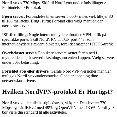
NordLynx’s 730 Mbps. Skift til NordLynx under Indstillinger >
Forbindelse > Protokol.
Fjern server.
Forbindelse til en server 5.000+ miles væk tilføjer 80
til 160 ms latens. Brug Hurtig Forbind eller vælg manuelt den
nærmeste server.
ISP-throttling.
Nogle internetudbydere throttler VPN-trafik på
specifikke porte. Skift NordVPN til TCP-port 443, som
internetudbydere sjældent blokerer, fordi det matcher HTTPS-trafik.
Overbelastet server.
Populære servere sætter farten ned i
myldretiden. Tjek serverbelastningsprocenten i appen. Vælg servere
under 30% belastning.
Forældet app eller drivere.
Gamle NordVPN-versioner mangler
muligvis NordLynx-understøttelse. Opdater appen og dine
netværkskortdrivere.
Hvilken NordVPN-protokol Er Hurtigst?
NordLynx vinder alle hastighedstests, vi kører. Den leverer 730
Mbps og slår IKEv2 med 49% og OpenVPN med 135%. NordLynx
bør være din standard til alle aktiviteter.