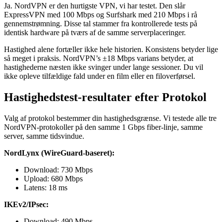
Ja. NordVPN er den hurtigste VPN, vi har testet. Den slår
ExpressVPN med 100 Mbps og Surfshark med 210 Mbps i rå
gennemstrømning. Disse tal stammer fra kontrollerede tests på
identisk hardware på tværs af de samme serverplaceringer.
Hastighed alene fortæller ikke hele historien. Konsistens betyder lige
så meget i praksis. NordVPN’s ±18 Mbps varians betyder, at
hastighederne næsten ikke svinger under lange sessioner. Du vil
ikke opleve tilfældige fald under en film eller en filoverførsel.
Hastighedstest-resultater efter Protokol
Valg af protokol bestemmer din hastighedsgrænse. Vi testede alle tre
NordVPN-protokoller på den samme 1 Gbps fiber-linje, samme
server, samme tidsvindue.
NordLynx (WireGuard-baseret):
Download: 730 Mbps
Upload: 680 Mbps
Latens: 18 ms
IKEv2/IPsec:
Download: 490 Mbps