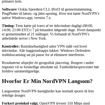
primære tests.
Software:
Ookla Speedtest CLI, iPerf3 til gennemstrømning,
PingPlotter til latens- og jitter-sporing. Hver test kørte NordVPN’s
native Windows-app, version 7.x.
Timing:
Tests kørte på tværs af tre tidsvinduer dagligt (08:00,
14:00, 21:00 EST) i 7 på hinanden følgende dage. Hvert datapunkt
er gennemsnittet af 21 målinger. Vi forbandt til NordVPN’s
anbefalede server i New York.
Kontroller:
Basislinehastighed uden VPN målt ved hvert
tidsvindue. Alle baggrundsapps lukket. Windows Defenders
realtidsscanning sat på pause for at eliminere interferens.
Resultaterne afspejler én geografisk placering. Brugere i andre
regioner vil se forskellige absolutte tal. Fastholdelsesprocenter bør
forblive sammenlignelige.
Hvorfor Er Min NordVPN Langsom?
Langsomme NordVPN-hastigheder kan normalt spores til fem
rettelige årsager.
Forkert protokol valgt.
OpenVPN leverer 310 Mbps mod