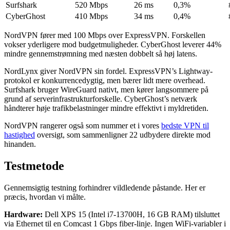
Surfshark
520 Mbps
26 ms
0,3%
CyberGhost
410 Mbps
34 ms
0,4%
NordVPN fører med 100 Mbps over ExpressVPN. Forskellen
vokser yderligere mod budgetmuligheder. CyberGhost leverer 44%
mindre gennemstrømning med næsten dobbelt så høj latens.
NordLynx giver NordVPN sin fordel. ExpressVPN’s Lightway-
protokol er konkurrencedygtig, men bærer lidt mere overhead.
Surfshark bruger WireGuard nativt, men kører langsommere på
grund af serverinfrastrukturforskelle. CyberGhost’s netværk
håndterer høje trafikbelastninger mindre effektivt i myldretiden.
NordVPN rangerer også som nummer et i vores
bedste VPN til
hastighed
oversigt, som sammenligner 22 udbydere direkte mod
hinanden.
Testmetode
Gennemsigtig testning forhindrer vildledende påstande. Her er
præcis, hvordan vi målte.
Hardware:
Dell XPS 15 (Intel i7-13700H, 16 GB RAM) tilsluttet
via Ethernet til en Comcast 1 Gbps fiber-linje. Ingen WiFi-variabler i