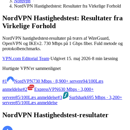
Nordvpn
NordVPN Hastighedstest: Resultater fra Virkelige Forhold
NordVPN Hastighedstest: Resultater fra
Virkelige Forhold
NordVPN hastighedstest-resultater på tværs af WireGuard,
OpenVPN og IKEv2. 730 Mbps på 1 Gbps fiber. Fuld metode og
protokolbenchmarks.
VPN.com Editorial Team
·
Udgivet 15. maj 2026
·
8 min læsning
Hurtigste VPN'er sammenlignet
#1
NordVPN
730 Mbps · 8,900+ servere
94
/100
Læs
anmeldelse
#2
ExpressVPN
630 Mbps · 3,000+
servere
85
/100
Læs anmeldelse
#3
Surfshark
695 Mbps · 3,200+
servere
85
/100
Læs anmeldelse
NordVPN Hastighedstest-resultater