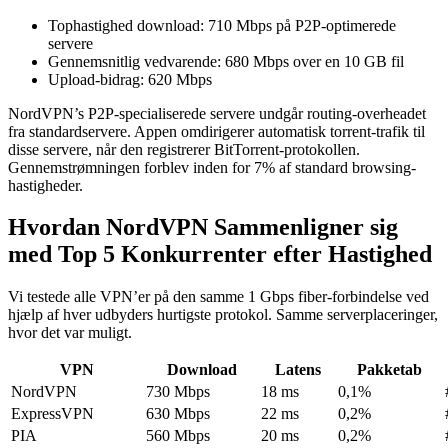
Tophastighed download: 710 Mbps på P2P-optimerede
servere
Gennemsnitlig vedvarende: 680 Mbps over en 10 GB fil
Upload-bidrag: 620 Mbps
NordVPN’s P2P-specialiserede servere undgår routing-overheadet
fra standardservere. Appen omdirigerer automatisk torrent-trafik til
disse servere, når den registrerer BitTorrent-protokollen.
Gennemstrømningen forblev inden for 7% af standard browsing-
hastigheder.
Hvordan NordVPN Sammenligner sig
med Top 5 Konkurrenter efter Hastighed
Vi testede alle VPN’er på den samme 1 Gbps fiber-forbindelse ved
hjælp af hver udbyders hurtigste protokol. Samme serverplaceringer,
hvor det var muligt.
VPN
Download
Latens
Pakketab
NordVPN
730 Mbps
18 ms
0,1%
ExpressVPN
630 Mbps
22 ms
0,2%
PIA
560 Mbps
20 ms
0,2%