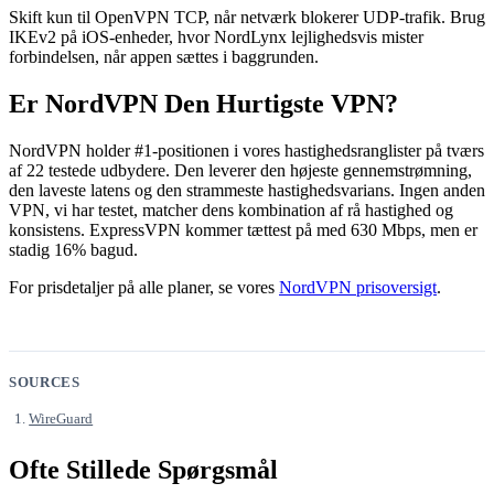
Skift kun til OpenVPN TCP, når netværk blokerer UDP-trafik. Brug
IKEv2 på iOS-enheder, hvor NordLynx lejlighedsvis mister
forbindelsen, når appen sættes i baggrunden.
Er NordVPN Den Hurtigste VPN?
NordVPN holder #1-positionen i vores hastighedsranglister på tværs
af 22 testede udbydere. Den leverer den højeste gennemstrømning,
den laveste latens og den strammeste hastighedsvarians. Ingen anden
VPN, vi har testet, matcher dens kombination af rå hastighed og
konsistens. ExpressVPN kommer tættest på med 630 Mbps, men er
stadig 16% bagud.
For prisdetaljer på alle planer, se vores
NordVPN prisoversigt
.
SOURCES
WireGuard
Ofte Stillede Spørgsmål