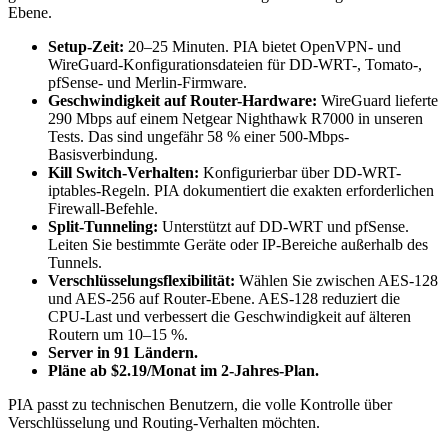
Ebene.
Setup-Zeit:
20–25 Minuten. PIA bietet OpenVPN- und
WireGuard-Konfigurationsdateien für DD-WRT-, Tomato-,
pfSense- und Merlin-Firmware.
Geschwindigkeit auf Router-Hardware:
WireGuard lieferte
290 Mbps auf einem Netgear Nighthawk R7000 in unseren
Tests. Das sind ungefähr 58 % einer 500-Mbps-
Basisverbindung.
Kill Switch-Verhalten:
Konfigurierbar über DD-WRT-
iptables-Regeln. PIA dokumentiert die exakten erforderlichen
Firewall-Befehle.
Split-Tunneling:
Unterstützt auf DD-WRT und pfSense.
Leiten Sie bestimmte Geräte oder IP-Bereiche außerhalb des
Tunnels.
Verschlüsselungsflexibilität:
Wählen Sie zwischen AES-128
und AES-256 auf Router-Ebene. AES-128 reduziert die
CPU-Last und verbessert die Geschwindigkeit auf älteren
Routern um 10–15 %.
Server in 91 Ländern.
Pläne ab $2.19/Monat im 2-Jahres-Plan.
PIA passt zu technischen Benutzern, die volle Kontrolle über
Verschlüsselung und Routing-Verhalten möchten.