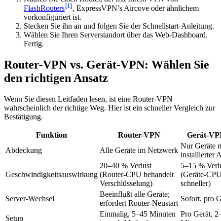
[1]
FlashRouters
, ExpressVPN’s Aircove oder ähnlichem
vorkonfiguriert ist.
Stecken Sie ihn an und folgen Sie der Schnellstart-Anleitung.
Wählen Sie Ihren Serverstandort über das Web-Dashboard.
Fertig.
Router-VPN vs. Gerät-VPN: Wählen Sie
den richtigen Ansatz
Wenn Sie diesen Leitfaden lesen, ist eine Router-VPN
wahrscheinlich der richtige Weg. Hier ist ein schneller Vergleich zur
Bestätigung.
Funktion
Router-VPN
Gerät-V
Nur Geräte m
Abdeckung
Alle Geräte im Netzwerk
installierter
20–40 % Verlust
5–15 % Verl
Geschwindigkeitsauswirkung
(Router-CPU behandelt
(Geräte-CPU 
Verschlüsselung)
schneller)
Beeinflußt alle Geräte;
Server-Wechsel
Sofort, pro G
erfordert Router-Neustart
Einmalig, 5–45 Minuten
Pro Gerät, 2
Setup