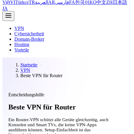
Việt
VI
Türkçe
TR
العربية
AR
فارسی
FA
한국어
KO
中文
ZH
日本語
JA
VPN
Cybersicherheit
Domain-Broker
Hosting
Vorteile
Startseite
VPN
Beste VPN für Router
Entscheidungshilfe
Beste VPN für Router
Ein Router-VPN schützt alle Geräte gleichzeitig, auch
Konsolen und Smart TVs, die keine VPN-Apps
ausführen können. Setup-Einfachheit ist das