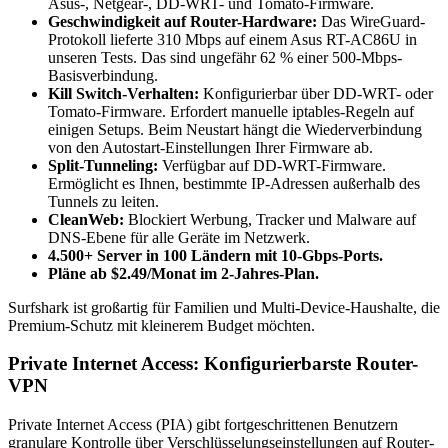
Asus-, Netgear-, DD-WRT- und Tomato-Firmware.
Geschwindigkeit auf Router-Hardware:
Das WireGuard-
Protokoll lieferte 310 Mbps auf einem Asus RT-AC86U in
unseren Tests. Das sind ungefähr 62 % einer 500-Mbps-
Basisverbindung.
Kill Switch-Verhalten:
Konfigurierbar über DD-WRT- oder
Tomato-Firmware. Erfordert manuelle iptables-Regeln auf
einigen Setups. Beim Neustart hängt die Wiederverbindung
von den Autostart-Einstellungen Ihrer Firmware ab.
Split-Tunneling:
Verfügbar auf DD-WRT-Firmware.
Ermöglicht es Ihnen, bestimmte IP-Adressen außerhalb des
Tunnels zu leiten.
CleanWeb:
Blockiert Werbung, Tracker und Malware auf
DNS-Ebene für alle Geräte im Netzwerk.
4.500+ Server in 100 Ländern mit 10-Gbps-Ports.
Pläne ab $2.49/Monat im 2-Jahres-Plan.
Surfshark ist großartig für Familien und Multi-Device-Haushalte, die
Premium-Schutz mit kleinerem Budget möchten.
Private Internet Access: Konfigurierbarste Router-
VPN
Private Internet Access (PIA) gibt fortgeschrittenen Benutzern
granulare Kontrolle über Verschlüsselungseinstellungen auf Router-