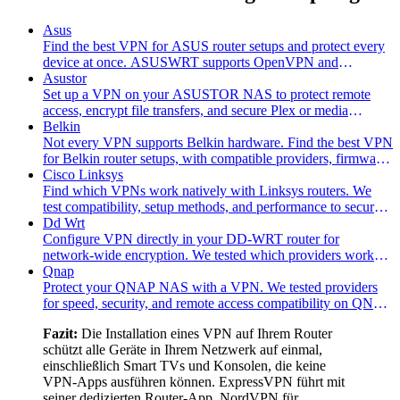
Asus
Find the best VPN for ASUS router setups and protect every
device at once. ASUSWRT supports OpenVPN and
WireGuard natively, no firmware flashing required.
Asustor
Set up a VPN on your ASUSTOR NAS to protect remote
access, encrypt file transfers, and secure Plex or media
streaming. We tested the top providers.
Belkin
Not every VPN supports Belkin hardware. Find the best VPN
for Belkin router setups, with compatible providers, firmware
tips, and full network coverage.
Cisco Linksys
Find which VPNs work natively with Linksys routers. We
test compatibility, setup methods, and performance to secure
your entire network.
Dd Wrt
Configure VPN directly in your DD-WRT router for
network-wide encryption. We tested which providers work
reliably on DD-WRT firmware.
Qnap
Protect your QNAP NAS with a VPN. We tested providers
for speed, security, and remote access compatibility on QNAP
devices.
Fazit:
Die Installation eines VPN auf Ihrem Router
schützt alle Geräte in Ihrem Netzwerk auf einmal,
einschließlich Smart TVs und Konsolen, die keine
VPN-Apps ausführen können. ExpressVPN führt mit
seiner dedizierten Router-App, NordVPN für