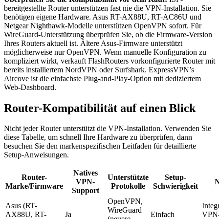
bereitgestellte Router unterstützen fast nie die VPN-Installation. Sie
benötigen eigene Hardware. Asus RT-AX88U, RT-AC86U und
Netgear Nighthawk-Modelle unterstützen OpenVPN sofort. Für
WireGuard-Unterstützung überprüfen Sie, ob die Firmware-Version
Ihres Routers aktuell ist. Ältere Asus-Firmware unterstützt
möglicherweise nur OpenVPN. Wenn manuelle Konfiguration zu
kompliziert wirkt, verkauft FlashRouters vorkonfigurierte Router mit
bereits installiertem NordVPN oder Surfshark. ExpressVPN’s
Aircove ist die einfachste Plug-and-Play-Option mit dediziertem
Web-Dashboard.
Router-Kompatibilität auf einen Blick
Nicht jeder Router unterstützt die VPN-Installation. Verwenden Sie
diese Tabelle, um schnell Ihre Hardware zu überprüfen, dann
besuchen Sie den markenspezifischen Leitfaden für detaillierte
Setup-Anweisungen.
Natives
Router-
Unterstützte
Setup-
VPN-
N
Marke/Firmware
Protokolle
Schwierigkeit
Support
OpenVPN,
Asus (RT-
Integr
WireGuard
AX88U, RT-
Ja
Einfach
VPN-
(neuere