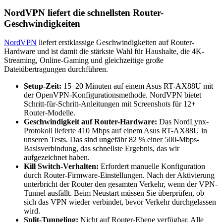
NordVPN liefert die schnellsten Router-
Geschwindigkeiten
NordVPN
liefert erstklassige Geschwindigkeiten auf Router-
Hardware und ist damit die stärkste Wahl für Haushalte, die 4K-
Streaming, Online-Gaming und gleichzeitige große
Dateiübertragungen durchführen.
Setup-Zeit:
15–20 Minuten auf einem Asus RT-AX88U mit
der OpenVPN-Konfigurationsmethode. NordVPN bietet
Schritt-für-Schritt-Anleitungen mit Screenshots für 12+
Router-Modelle.
Geschwindigkeit auf Router-Hardware:
Das NordLynx-
Protokoll lieferte 410 Mbps auf einem Asus RT-AX88U in
unseren Tests. Das sind ungefähr 82 % einer 500-Mbps-
Basisverbindung, das schnellste Ergebnis, das wir
aufgezeichnet haben.
Kill Switch-Verhalten:
Erfordert manuelle Konfiguration
durch Router-Firmware-Einstellungen. Nach der Aktivierung
unterbricht der Router den gesamten Verkehr, wenn der VPN-
Tunnel ausfällt. Beim Neustart müssen Sie überprüfen, ob
sich das VPN wieder verbindet, bevor Verkehr durchgelassen
wird.
Split-Tunneling:
Nicht auf Router-Ebene verfügbar. Alle