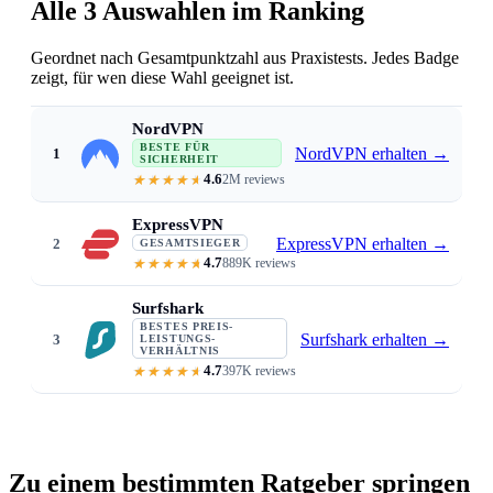
Alle 3 Auswahlen im Ranking
Geordnet nach Gesamtpunktzahl aus Praxistests. Jedes Badge
zeigt, für wen diese Wahl geeignet ist.
NordVPN
BESTE FÜR
NordVPN erhalten
→
1
SICHERHEIT
4.6
2M reviews
Router-ready with clear guides · Thr
ExpressVPN
ExpressVPN erhalten
→
2
GESAMTSIEGER
4.7
889K reviews
Dedicated router app plus Aircove 
Surfshark
BESTES PREIS-
Surfshark erhalten
→
3
LEISTUNGS-
VERHÄLTNIS
4.7
397K reviews
From $1.99/mo · unlimited devices
Zu einem bestimmten Ratgeber springen