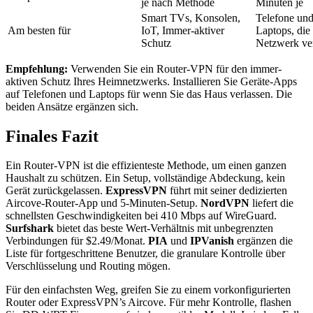
je nach Methode
Minuten je
Smart TVs, Konsolen,
Telefone un
Am besten für
IoT, Immer-aktiver
Laptops, die
Schutz
Netzwerk ve
Empfehlung:
Verwenden Sie ein Router-VPN für den immer-
aktiven Schutz Ihres Heimnetzwerks. Installieren Sie Geräte-Apps
auf Telefonen und Laptops für wenn Sie das Haus verlassen. Die
beiden Ansätze ergänzen sich.
Finales Fazit
Ein Router-VPN ist die effizienteste Methode, um einen ganzen
Haushalt zu schützen. Ein Setup, vollständige Abdeckung, kein
Gerät zurückgelassen.
ExpressVPN
führt mit seiner dedizierten
Aircove-Router-App und 5-Minuten-Setup.
NordVPN
liefert die
schnellsten Geschwindigkeiten bei 410 Mbps auf WireGuard.
Surfshark
bietet das beste Wert-Verhältnis mit unbegrenzten
Verbindungen für $2.49/Monat.
PIA
und
IPVanish
ergänzen die
Liste für fortgeschrittene Benutzer, die granulare Kontrolle über
Verschlüsselung und Routing mögen.
Für den einfachsten Weg, greifen Sie zu einem vorkonfigurierten
Router oder ExpressVPN’s Aircove. Für mehr Kontrolle, flashen