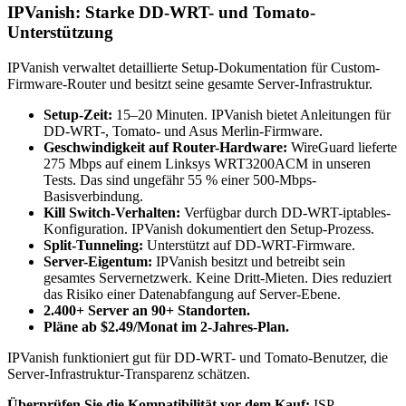
IPVanish: Starke DD-WRT- und Tomato-
Unterstützung
IPVanish verwaltet detaillierte Setup-Dokumentation für Custom-
Firmware-Router und besitzt seine gesamte Server-Infrastruktur.
Setup-Zeit:
15–20 Minuten. IPVanish bietet Anleitungen für
DD-WRT-, Tomato- und Asus Merlin-Firmware.
Geschwindigkeit auf Router-Hardware:
WireGuard lieferte
275 Mbps auf einem Linksys WRT3200ACM in unseren
Tests. Das sind ungefähr 55 % einer 500-Mbps-
Basisverbindung.
Kill Switch-Verhalten:
Verfügbar durch DD-WRT-iptables-
Konfiguration. IPVanish dokumentiert den Setup-Prozess.
Split-Tunneling:
Unterstützt auf DD-WRT-Firmware.
Server-Eigentum:
IPVanish besitzt und betreibt sein
gesamtes Servernetzwerk. Keine Dritt-Mieten. Dies reduziert
das Risiko einer Datenabfangung auf Server-Ebene.
2.400+ Server an 90+ Standorten.
Pläne ab $2.49/Monat im 2-Jahres-Plan.
IPVanish funktioniert gut für DD-WRT- und Tomato-Benutzer, die
Server-Infrastruktur-Transparenz schätzen.
Überprüfen Sie die Kompatibilität vor dem Kauf:
ISP-