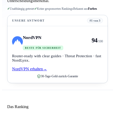
Unterscheidungsmerkmal.
✓
Unabhängig getestet
✓
Keine gesponserten Rankings
Bekannt aus
Forbes
UNSERE ANTWORT
#1 von 3
NordVPN
94
/100
BESTE FÜR SICHERHEIT
Router-ready with clear guides · Threat Protection · fast
NordLynx.
NordVPN erhalten
→
30-Tage-Geld-zurück-Garantie
Das Ranking