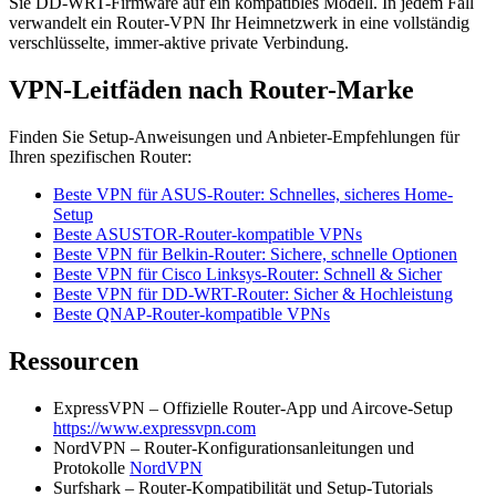
Sie DD-WRT-Firmware auf ein kompatibles Modell. In jedem Fall
verwandelt ein Router-VPN Ihr Heimnetzwerk in eine vollständig
verschlüsselte, immer-aktive private Verbindung.
VPN-Leitfäden nach Router-Marke
Finden Sie Setup-Anweisungen und Anbieter-Empfehlungen für
Ihren spezifischen Router:
Beste VPN für ASUS-Router: Schnelles, sicheres Home-
Setup
Beste ASUSTOR-Router-kompatible VPNs
Beste VPN für Belkin-Router: Sichere, schnelle Optionen
Beste VPN für Cisco Linksys-Router: Schnell & Sicher
Beste VPN für DD-WRT-Router: Sicher & Hochleistung
Beste QNAP-Router-kompatible VPNs
Ressourcen
ExpressVPN – Offizielle Router-App und Aircove-Setup
https://www.expressvpn.com
NordVPN – Router-Konfigurationsanleitungen und
Protokolle
NordVPN
Surfshark – Router-Kompatibilität und Setup-Tutorials