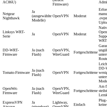
AC86U)
Admi
Firmware)
Erfor
Ja
Netgear
manue
(ausgewählte
OpenVPN
Moderat
Nighthawk
.ovpn
Modelle)
Uplo
Nativ
Linksys WRT-
Ope
Ja
OpenVPN
Moderat
Serie
Suppo
WRT
Garan
DD-WRT-
Ja (nach
OpenVPN,
ungül
Fortgeschrittene
Firmware
Flash)
WireGuard
unter
Rout
Leich
DD-
Ja (nach
Tomato-Firmware
OpenVPN
Fortgeschrittene
weni
Flash)
unter
Mode
Am fl
OpenWrt-
Ja (nach
OpenVPN,
Fortgeschrittene
steils
Firmware
Flash)
WireGuard
Lern
Plug-
ExpressVPN
Ja
Lightway,
Einfach
keine
Aircove
(eingebaut)
OpenVPN