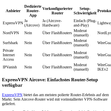
Dedizierte
Vorkonfigurierter
Setup-
Anbieter
Router-
Protoko
Router
Schwierigkeit
App
Ja
Ja (Aircove-
Einfach (Plug-
ExpressVPN
Lightw
(Aircove)
Hardware)
and-Play)
Moderat
NordVPN
Nein
Über FlashRouters
NordLy
(manuell)
Moderat
Surfshark
Nein
Über FlashRouters
WireGu
(manuell)
Private
Moderat
Internet
Nein
Über FlashRouters
WireGu
(manuell)
Access
Moderat
WireGu
IPVanish
Nein
Über FlashRouters
(manuell)
IKEv2
ExpressVPN Aircove: Einfachstes Router-Setup
verfügbar
ExpressVPN
bietet das am meisten polierte Router-Erlebnis auf dem
Markt. Sein Aircove-Router wird mit vorinstallierter VPN-Software
geliefert.