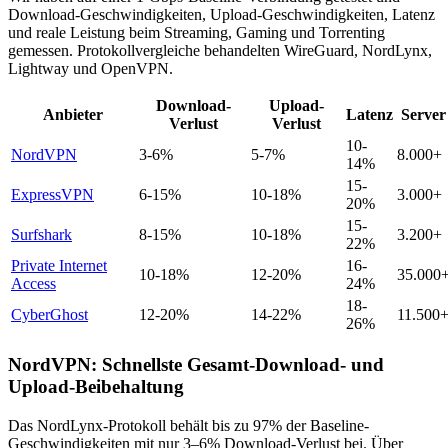
Download-Geschwindigkeiten, Upload-Geschwindigkeiten, Latenz
und reale Leistung beim Streaming, Gaming und Torrenting
gemessen. Protokollvergleiche behandelten WireGuard, NordLynx,
Lightway und OpenVPN.
Download-
Upload-
Anbieter
Latenz
Server
Verlust
Verlust
10-
NordVPN
3-6%
5-7%
8.000+
14%
15-
ExpressVPN
6-15%
10-18%
3.000+
20%
15-
Surfshark
8-15%
10-18%
3.200+
22%
Private Internet
16-
10-18%
12-20%
35.000
Access
24%
18-
CyberGhost
12-20%
14-22%
11.500
26%
NordVPN: Schnellste Gesamt-Download- und
Upload-Beibehaltung
Das NordLynx-Protokoll behält bis zu 97% der Baseline-
Geschwindigkeiten mit nur 3–6% Download-Verlust bei. Über