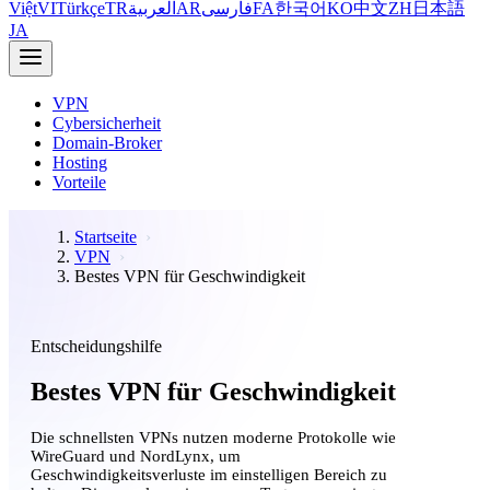
Việt
VI
Türkçe
TR
العربية
AR
فارسی
FA
한국어
KO
中文
ZH
日本語
JA
VPN
Cybersicherheit
Domain-Broker
Hosting
Vorteile
Startseite
VPN
Bestes VPN für Geschwindigkeit
Entscheidungshilfe
Bestes VPN für Geschwindigkeit
Die schnellsten VPNs nutzen moderne Protokolle wie
WireGuard und NordLynx, um
Geschwindigkeitsverluste im einstelligen Bereich zu