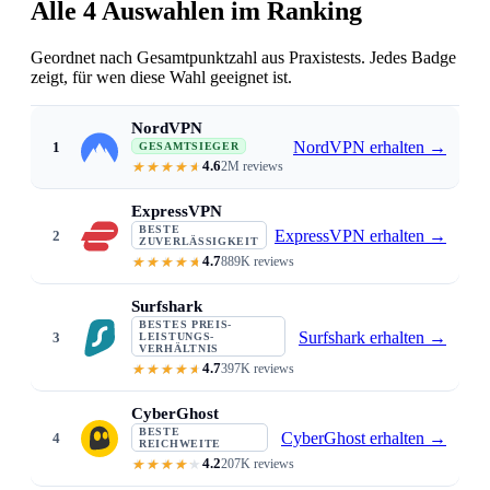
Alle 4 Auswahlen im Ranking
Geordnet nach Gesamtpunktzahl aus Praxistests. Jedes Badge
zeigt, für wen diese Wahl geeignet ist.
NordVPN
NordVPN erhalten
→
1
GESAMTSIEGER
4.6
2M reviews
Just 3 to 6% speed loss on NordLynx 
ExpressVPN
BESTE
ExpressVPN erhalten
→
2
ZUVERLÄSSIGKEIT
4.7
889K reviews
Lightway · the most consistent sp
Surfshark
BESTES PREIS-
Surfshark erhalten
→
3
LEISTUNGS-
VERHÄLTNIS
4.7
397K reviews
From $1.99/mo · WireGuard speeds
CyberGhost
BESTE
CyberGhost erhalten
→
4
REICHWEITE
4.2
207K reviews
11,500+ servers · WireGuard · lo