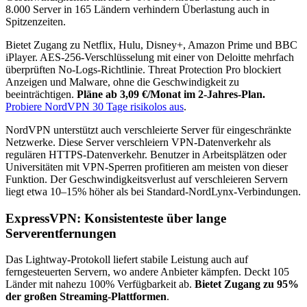
8.000 Server in 165 Ländern verhindern Überlastung auch in
Spitzenzeiten.
Bietet Zugang zu Netflix, Hulu, Disney+, Amazon Prime und BBC
iPlayer. AES-256-Verschlüsselung mit einer von Deloitte mehrfach
überprüften No-Logs-Richtlinie. Threat Protection Pro blockiert
Anzeigen und Malware, ohne die Geschwindigkeit zu
beeinträchtigen.
Pläne ab 3,09 €/Monat im 2-Jahres-Plan.
Probiere NordVPN 30 Tage risikolos aus
.
NordVPN unterstützt auch verschleierte Server für eingeschränkte
Netzwerke. Diese Server verschleiern VPN-Datenverkehr als
regulären HTTPS-Datenverkehr. Benutzer in Arbeitsplätzen oder
Universitäten mit VPN-Sperren profitieren am meisten von dieser
Funktion. Der Geschwindigkeitsverlust auf verschleieren Servern
liegt etwa 10–15% höher als bei Standard-NordLynx-Verbindungen.
ExpressVPN: Konsistenteste über lange
Serverentfernungen
Das Lightway-Protokoll liefert stabile Leistung auch auf
ferngesteuerten Servern, wo andere Anbieter kämpfen. Deckt 105
Länder mit nahezu 100% Verfügbarkeit ab.
Bietet Zugang zu 95%
der großen Streaming-Plattformen
.