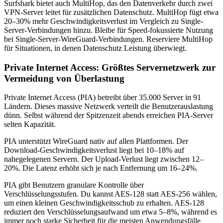
Surfshark bietet auch MultiHop, das den Datenverkehr durch zwei
VPN-Server leitet für zusätzlichen Datenschutz. MultiHop fügt etwa
20–30% mehr Geschwindigkeitsverlust im Vergleich zu Single-
Server-Verbindungen hinzu. Bleibe für Speed-fokussierte Nutzung
bei Single-Server-WireGuard-Verbindungen. Reserviere MultiHop
für Situationen, in denen Datenschutz Leistung überwiegt.
Private Internet Access: Größtes Servernetzwerk zur
Vermeidung von Überlastung
Private Internet Access (PIA) betreibt über 35.000 Server in 91
Ländern. Dieses massive Netzwerk verteilt die Benutzerauslastung
dünn. Selbst während der Spitzenzeit abends erreichen PIA-Server
selten Kapazität.
PIA unterstützt WireGuard nativ auf allen Plattformen. Der
Download-Geschwindigkeitsverlust liegt bei 10–18% auf
nahegelegenen Servern. Der Upload-Verlust liegt zwischen 12–
20%. Die Latenz erhöht sich je nach Entfernung um 16–24%.
PIA gibt Benutzern granulare Kontrolle über
Verschlüsselungsstufen. Du kannst AES-128 statt AES-256 wählen,
um einen kleinen Geschwindigkeitsschub zu erhalten. AES-128
reduziert den Verschlüsselungsaufwand um etwa 5–8%, während es
immer noch starke Sicherheit für die meisten Anwendungsfälle