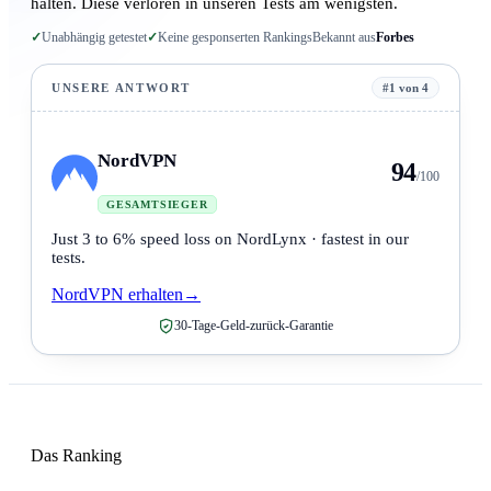
halten. Diese verloren in unseren Tests am wenigsten.
✓
Unabhängig getestet
✓
Keine gesponserten Rankings
Bekannt aus
Forbes
UNSERE ANTWORT
#1 von 4
NordVPN
94
/100
GESAMTSIEGER
Just 3 to 6% speed loss on NordLynx · fastest in our
tests.
NordVPN erhalten
→
30-Tage-Geld-zurück-Garantie
Das Ranking