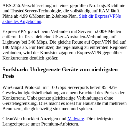
AES-256-Verschlüsselung mit einer geprüften No-Logs-Richtlinie
und TrustedServer-Technologie, die vollständig auf RAM läuft.
Pläne ab 4,99 €/Monat im 2-Jahres-Plan.
Sieh dir ExpressVPNs
aktuelles Angebot an
.
ExpressVPN glänzt beim Verbinden mit Servern 5.000+ Meilen
entfernt. In Tests hielt eine US-zu-Australien-Verbindung auf
Lightway bei 340 Mbps. Die gleiche Route auf OpenVPN fiel auf
180 Mbps ab. Für Benutzer, die regelmäßig zu entfernten Regionen
verbinden, wird der Konsistenzgap von ExpressVPN gegenüber
Konkurrenten deutlich größer.
Surfshark: Unbegrenzte Geräte zum niedrigsten
Preis
WireGuard-Protokoll mit 10-Gbps-Serverports liefert 85–92%
Geschwindigkeitsbeibehaltung zu einem Bruchteil des Preises der
Konkurrenz. Unbegrenzte gleichzeitige Verbindungen ohne
Gerätebegrenzung. Dies macht es ideal für Haushalte mit mehreren
Benutzern, die gleichzeitig streamen und spielen.
CleanWeb blockiert Anzeigen und
Malware
. Die niedrigsten
Langzeitpreise unter Premium-Anbietern.