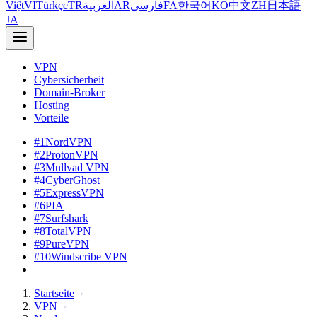
Việt
VI
Türkçe
TR
العربية
AR
فارسی
FA
한국어
KO
中文
ZH
日本語
JA
VPN
Cybersicherheit
Domain-Broker
Hosting
Vorteile
#1
NordVPN
#2
ProtonVPN
#3
Mullvad VPN
#4
CyberGhost
#5
ExpressVPN
#6
PIA
#7
Surfshark
#8
TotalVPN
#9
PureVPN
#10
Windscribe VPN
Startseite
VPN