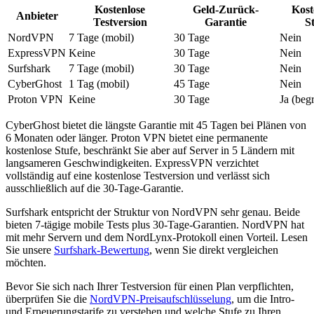
Kostenlose
Geld-Zurück-
Kost
Anbieter
Testversion
Garantie
S
NordVPN
7 Tage (mobil)
30 Tage
Nein
ExpressVPN
Keine
30 Tage
Nein
Surfshark
7 Tage (mobil)
30 Tage
Nein
CyberGhost
1 Tag (mobil)
45 Tage
Nein
Proton VPN
Keine
30 Tage
Ja (beg
CyberGhost bietet die längste Garantie mit 45 Tagen bei Plänen von
6 Monaten oder länger. Proton VPN bietet eine permanente
kostenlose Stufe, beschränkt Sie aber auf Server in 5 Ländern mit
langsameren Geschwindigkeiten. ExpressVPN verzichtet
vollständig auf eine kostenlose Testversion und verlässt sich
ausschließlich auf die 30-Tage-Garantie.
Surfshark entspricht der Struktur von NordVPN sehr genau. Beide
bieten 7-tägige mobile Tests plus 30-Tage-Garantien. NordVPN hat
mit mehr Servern und dem NordLynx-Protokoll einen Vorteil. Lesen
Sie unsere
Surfshark-Bewertung
, wenn Sie direkt vergleichen
möchten.
Bevor Sie sich nach Ihrer Testversion für einen Plan verpflichten,
überprüfen Sie die
NordVPN-Preisaufschlüsselung
, um die Intro-
und Erneuerungstarife zu verstehen und welche Stufe zu Ihren