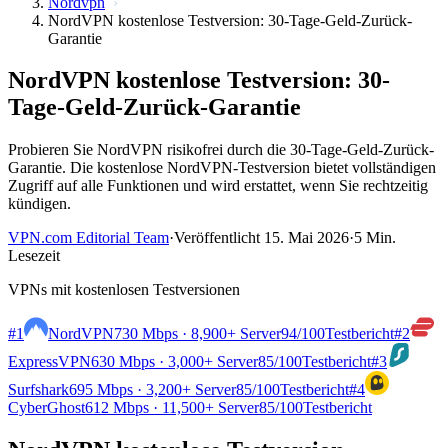
Nordvpn
NordVPN kostenlose Testversion: 30-Tage-Geld-Zurück-
Garantie
NordVPN kostenlose Testversion: 30-
Tage-Geld-Zurück-Garantie
Probieren Sie NordVPN risikofrei durch die 30-Tage-Geld-Zurück-
Garantie. Die kostenlose NordVPN-Testversion bietet vollständigen
Zugriff auf alle Funktionen und wird erstattet, wenn Sie rechtzeitig
kündigen.
VPN.com Editorial Team
·
Veröffentlicht 15. Mai 2026
·
5 Min.
Lesezeit
VPNs mit kostenlosen Testversionen
#1
NordVPN
730 Mbps · 8,900+ Server
94
/100
Testbericht
#2
ExpressVPN
630 Mbps · 3,000+ Server
85
/100
Testbericht
#3
Surfshark
695 Mbps · 3,200+ Server
85
/100
Testbericht
#4
CyberGhost
612 Mbps · 11,500+ Server
85
/100
Testbericht