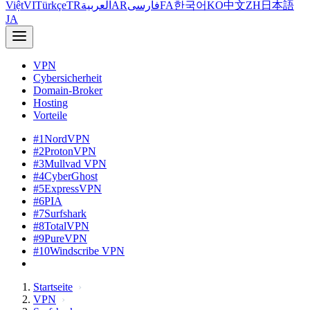
Việt
VI
Türkçe
TR
العربية
AR
فارسی
FA
한국어
KO
中文
ZH
日本語
JA
VPN
Cybersicherheit
Domain-Broker
Hosting
Vorteile
#1
NordVPN
#2
ProtonVPN
#3
Mullvad VPN
#4
CyberGhost
#5
ExpressVPN
#6
PIA
#7
Surfshark
#8
TotalVPN
#9
PureVPN
#10
Windscribe VPN
Startseite
VPN