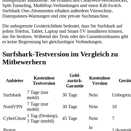
unbegrenzter Bandbreite. Sie erhalten den CleanWeb-Werbeblocker,
Split-Tunneling, MultiHop-Verbindungen und einen Kill-Switch.
Surfshark One-Abonnenten erhalten außerdem Virenschutz,
Datenpannen-Warnungen und eine private Suchmaschine.
Die unbegrenzte Geräterichtlinie bedeutet, dass Sie Surfshark auf
jedem Telefon, Tablet, Laptop und Smart-TV installieren können,
das Sie besitzen. Während des Tests oder des Garantiezeitraums gibt
es keine Begrenzung bei gleichzeitigen Verbindungen.
Surfshark-Testversion im Vergleich zu
Mitbewerbern
Geld-
Kostenlose
Kostenlose
Anbieter
zurück-
Geräte
Testversion
Version
Garantie
7 Tage (nur
Surfshark
30 Tage
Nein
Unbegren
mobil)
7 Tage (nur
NordVPN
30 Tage
Nein
10
mobil)
1 Tag (Desktop),
CyberGhost
45 Tage
Nein
7
3 Tage (mobil)
Ja
Proton
1 (kostenl