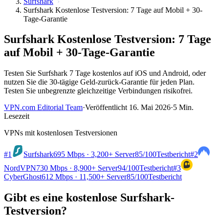
Surfshark
Surfshark Kostenlose Testversion: 7 Tage auf Mobil + 30-
Tage-Garantie
Surfshark Kostenlose Testversion: 7 Tage
auf Mobil + 30-Tage-Garantie
Testen Sie Surfshark 7 Tage kostenlos auf iOS und Android, oder
nutzen Sie die 30-tägige Geld-zurück-Garantie für jeden Plan.
Testen Sie unbegrenzte gleichzeitige Verbindungen risikofrei.
VPN.com Editorial Team
·
Veröffentlicht 16. Mai 2026
·
5 Min.
Lesezeit
VPNs mit kostenlosen Testversionen
#1
Surfshark
695 Mbps · 3,200+ Server
85
/100
Testbericht
#2
NordVPN
730 Mbps · 8,900+ Server
94
/100
Testbericht
#3
CyberGhost
612 Mbps · 11,500+ Server
85
/100
Testbericht
Gibt es eine kostenlose Surfshark-
Testversion?