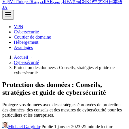
Việt
VI
Türkçe
TR
العربية
AR
فارسی
FA
한국어
KO
中文
ZH
日本語
JA
VPN
Cybersécurité
Courtier de domaine
Hébergement
Avantages
Accueil
Cybersécurité
Protection des données : Conseils, stratégies et guide de
cybersécurité
Protection des données : Conseils,
stratégies et guide de cybersécurité
Protégez vos données avec des stratégies éprouvées de protection
des données, des conseils et des mesures de cybersécurité pour les
particuliers et les entreprises.
Michael Gargiulo
·
Publié 1 janvier 2023
·
25 min de lecture