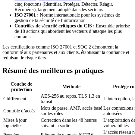
cinq fonctions (Identifier, Protéger, Détecter, Réagir,
Récupérer), largement adopté dans les secteurs
ISO 27001 :
Norme internationale pour les systèmes de
gestion de la sécurité de l’information
Contrôles de sécurité critiques du CIS :
Ensemble priorisé
de 18 actions qui abordent les vecteurs d’attaque les plus
courants
Les certifications comme ISO 27001 et SOC 2 démontrent la
conformité aux partenaires et aux clients, établissant la confiance et
réduisant le risque tiers.
Résumé des meilleures pratiques
Couche de
Méthode
Protège co
protection
AES-256 au repos, TLS 1.3 en
Chiffrement
L’interception, l
transit
Mots de passe, AMF, accès basé
Les connexions
Contrôle d’accès
sur les rôles
autorisées
Mises à jour
Correction dans les 48 heures
L’exploitation d
logicielles
suivant la sortie
vulnérabilités
L’accès réseau 
Pare-feu
Filtrage de paquets, NGFW