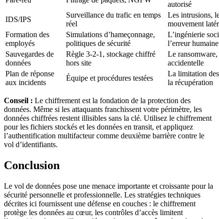
autorisé
Surveillance du trafic en temps
Les intrusions, l
IDS/IPS
réel
mouvement latér
Formation des
Simulations d’hameçonnage,
L’ingénierie soci
employés
politiques de sécurité
l’erreur humaine
Sauvegardes de
Règle 3-2-1, stockage chiffré
Le ransomware, 
données
hors site
accidentelle
Plan de réponse
La limitation des
Équipe et procédures testées
aux incidents
la récupération
Conseil :
Le chiffrement est la fondation de la protection des
données. Même si les attaquants franchissent votre périmètre, les
données chiffrées restent illisibles sans la clé. Utilisez le chiffrement
pour les fichiers stockés et les données en transit, et appliquez
l’authentification multifacteur comme deuxième barrière contre le
vol d’identifiants.
Conclusion
Le vol de données pose une menace importante et croissante pour la
sécurité personnelle et professionnelle. Les stratégies techniques
décrites ici fournissent une défense en couches : le chiffrement
protège les données au cœur, les contrôles d’accès limitent