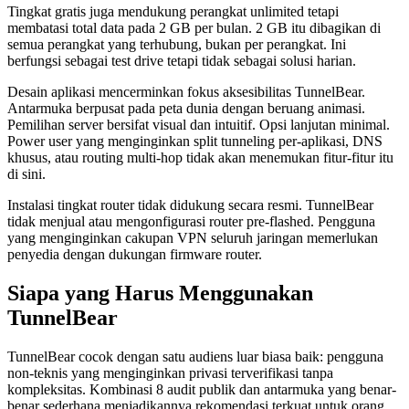
Tingkat gratis juga mendukung perangkat unlimited tetapi
membatasi total data pada 2 GB per bulan. 2 GB itu dibagikan di
semua perangkat yang terhubung, bukan per perangkat. Ini
berfungsi sebagai test drive tetapi tidak sebagai solusi harian.
Desain aplikasi mencerminkan fokus aksesibilitas TunnelBear.
Antarmuka berpusat pada peta dunia dengan beruang animasi.
Pemilihan server bersifat visual dan intuitif. Opsi lanjutan minimal.
Power user yang menginginkan split tunneling per-aplikasi, DNS
khusus, atau routing multi-hop tidak akan menemukan fitur-fitur itu
di sini.
Instalasi tingkat router tidak didukung secara resmi. TunnelBear
tidak menjual atau mengonfigurasi router pre-flashed. Pengguna
yang menginginkan cakupan VPN seluruh jaringan memerlukan
penyedia dengan dukungan firmware router.
Siapa yang Harus Menggunakan
TunnelBear
TunnelBear cocok dengan satu audiens luar biasa baik: pengguna
non-teknis yang menginginkan privasi terverifikasi tanpa
kompleksitas. Kombinasi 8 audit publik dan antarmuka yang benar-
benar sederhana menjadikannya rekomendasi terkuat untuk orang