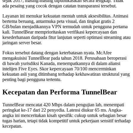
sejak 2017, masing-masing dipublikasikan secara lengkap. Tidak
ada pesaing yang cocok dengan catatan transparansi tersebut.
Layanan ini menukar kekuatan mentah untuk aksesibilitas. Animasi
bertema beruang, antarmuka peta visual, dan tingkat gratis 2
GB/bulan menjadikannya VPN termudah untuk pengguna pertama
kali. TunnelBear memprioritaskan verifikasi kepercayaan dan
kesederhanaan daripada fitur lanjutan seperti optimasi streaming atau
jaringan server besar.
Fokus tersebut datang dengan keterbatasan nyata. McAfee
mengakuisisi TunnelBear pada tahun 2018. Perusahaan beroperasi
di bawah yurisdiksi Kanada, menempatkannya di dalam aliansi
intelijen Five Eyes. Skor kepercayaan 70/100 mencerminkan
kekuatan asli yang ditimbang terhadap kekhawatiran struktural yang
penting bagi pengguna tertentu.
Kecepatan dan Performa TunnelBear
TunnelBear mencatat 420 Mbps dalam pengujian lab, menempati
peringkat ke-17 dari 22 penyedia. Latensi diukur 65 ms. Angka-
angka ini menceritakan kisah spesifik: cukup untuk sebagian besar
tugas harian, tetapi tidak kompetitif untuk pekerjaan sensitif terhadap
kecepatan.