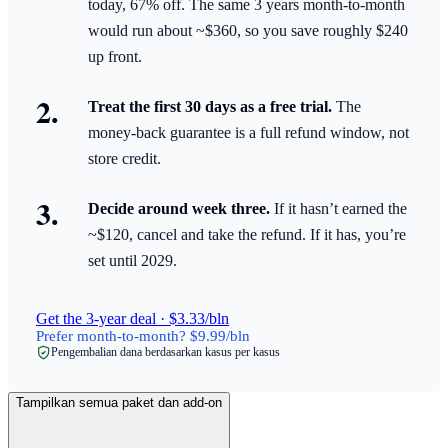
today, 67% off. The same 3 years month-to-month
would run about ~$360, so you save roughly $240
up front.
Treat the first 30 days as a free trial.
The
money-back guarantee is a full refund window, not
store credit.
Decide around week three.
If it hasn’t earned the
~$120, cancel and take the refund. If it has, you’re
set until 2029.
Get the 3-year deal · $3.33/bln
Prefer month-to-month? $9.99/bln
Pengembalian dana berdasarkan kasus per kasus
Tampilkan semua paket dan add-on