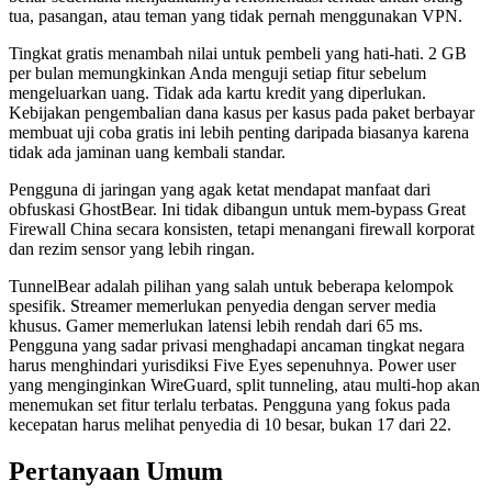
tua, pasangan, atau teman yang tidak pernah menggunakan VPN.
Tingkat gratis menambah nilai untuk pembeli yang hati-hati. 2 GB
per bulan memungkinkan Anda menguji setiap fitur sebelum
mengeluarkan uang. Tidak ada kartu kredit yang diperlukan.
Kebijakan pengembalian dana kasus per kasus pada paket berbayar
membuat uji coba gratis ini lebih penting daripada biasanya karena
tidak ada jaminan uang kembali standar.
Pengguna di jaringan yang agak ketat mendapat manfaat dari
obfuskasi GhostBear. Ini tidak dibangun untuk mem-bypass Great
Firewall China secara konsisten, tetapi menangani firewall korporat
dan rezim sensor yang lebih ringan.
TunnelBear adalah pilihan yang salah untuk beberapa kelompok
spesifik. Streamer memerlukan penyedia dengan server media
khusus. Gamer memerlukan latensi lebih rendah dari 65 ms.
Pengguna yang sadar privasi menghadapi ancaman tingkat negara
harus menghindari yurisdiksi Five Eyes sepenuhnya. Power user
yang menginginkan WireGuard, split tunneling, atau multi-hop akan
menemukan set fitur terlalu terbatas. Pengguna yang fokus pada
kecepatan harus melihat penyedia di 10 besar, bukan 17 dari 22.
Pertanyaan Umum