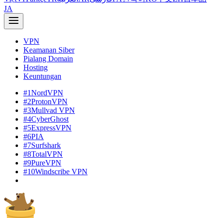
JA
VPN
Keamanan Siber
Pialang Domain
Hosting
Keuntungan
#1
NordVPN
#2
ProtonVPN
#3
Mullvad VPN
#4
CyberGhost
#5
ExpressVPN
#6
PIA
#7
Surfshark
#8
TotalVPN
#9
PureVPN
#10
Windscribe VPN