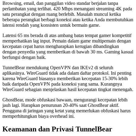
Browsing, email, dan panggilan video standar berjalan tanpa
perlambatan yang terlihat. 420 Mbps menangani streaming 4K pada
satu perangkat dengan ruang berlebih. Masalah muncul ketika
beberapa perangkat berbagi koneksi atau ketika Anda membutuhkan
latensi rendah yang konsisten untuk bermain game.
Latensi 65 ms berada di atas ambang batas tempat gamer kompetitif
memperhatikan lag input. Pemain dalam game multipemain dengan
kecepatan cepat harus mengharapkan kerugian dibandingkan
dengan penyedia yang memberikan di bawah 30 ms. Gaming kasual
berfungsi dengan baik.
TunnelBear mendukung OpenVPN dan IKEv2 di seluruh
aplikasinya. WireGuard tidak ada dalam daftar protokol. Ini penting
karena WireGuard biasanya memberikan kecepatan 15-30% lebih
baik daripada OpenVPN pada koneksi yang sama. Kurangnya
WireGuard sebagian menjelaskan hasil kecepatan tingkat menengah.
GhostBear, mode obfuskasi bawaan, mengurangi kecepatan lebih
jauh lagi. Harapkan penurunan 20-40% saat GhostBear aktif.
Pengguna di jaringan yang ketat yang memerlukan obfuskasi harus
memperhitungkan biaya overhead ini.
Keamanan dan Privasi TunnelBear