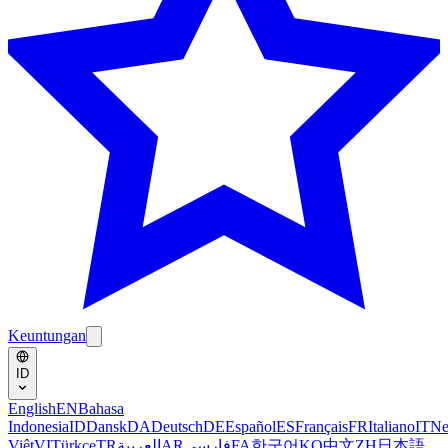
Keuntungan
ID
English
EN
Bahasa
Indonesia
ID
Dansk
DA
Deutsch
DE
Español
ES
Français
FR
Italiano
IT
Ne
Việt
VI
Türkçe
TR
العربية
AR
فارسی
FA
한국어
KO
中文
ZH
日本語