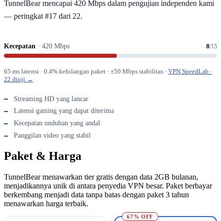
TunnelBear mencapai 420 Mbps dalam pengujian independen kami
— peringkat #17 dari 22.
Kecepatan
· 420 Mbps
8
/15
65 ms latensi · 0.4% kehilangan paket · ±50 Mbps stabilitas ·
VPN SpeedLab ·
22 diuji →
Streaming HD yang lancar
Latensi gaming yang dapat diterima
Kecepatan unduhan yang andal
Panggilan video yang stabil
Paket & Harga
TunnelBear menawarkan tier gratis dengan data 2GB bulanan,
menjadikannya unik di antara penyedia VPN besar. Paket berbayar
berkembang menjadi data tanpa batas dengan paket 3 tahun
menawarkan harga terbaik.
67% OFF