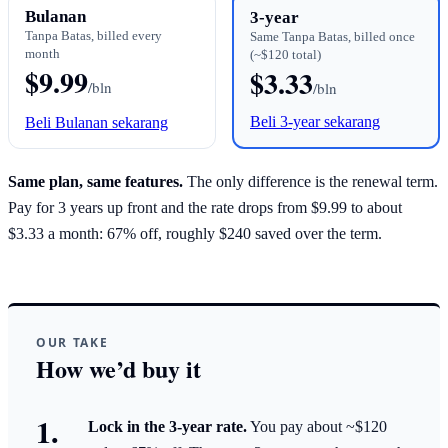
Bulanan
3-year
Tanpa Batas, billed every
Same Tanpa Batas, billed once
month
(~$120 total)
$9.99
$3.33
/bln
/bln
Beli 3-year sekarang
Beli Bulanan sekarang
Same plan, same features.
The only difference is the renewal term.
Pay for 3 years up front and the rate drops from $9.99 to about
$3.33 a month: 67% off, roughly $240 saved over the term.
OUR TAKE
How we’d buy it
Lock in the 3-year rate.
You pay about ~$120