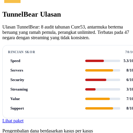
TunnelBear Ulasan
Ulasan TunnelBear: 8 audit tahunan Cure53, antarmuka bertema
beruang yang ramah pemula, perangkat unlimited. Terbatas pada 47
negara dengan streaming yang tidak konsisten.
RINCIAN SKOR
70/1
Speed
5.3/1
Servers
8/1
Security
6/1
Streaming
3/1
Value
7/1
Support
8/1
Lihat paket
Pengembalian dana berdasarkan kasus per kasus