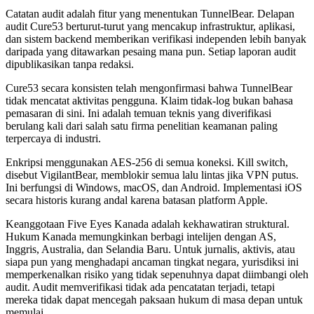
Catatan audit adalah fitur yang menentukan TunnelBear. Delapan
audit Cure53 berturut-turut yang mencakup infrastruktur, aplikasi,
dan sistem backend memberikan verifikasi independen lebih banyak
daripada yang ditawarkan pesaing mana pun. Setiap laporan audit
dipublikasikan tanpa redaksi.
Cure53 secara konsisten telah mengonfirmasi bahwa TunnelBear
tidak mencatat aktivitas pengguna. Klaim tidak-log bukan bahasa
pemasaran di sini. Ini adalah temuan teknis yang diverifikasi
berulang kali dari salah satu firma penelitian keamanan paling
terpercaya di industri.
Enkripsi menggunakan AES-256 di semua koneksi. Kill switch,
disebut VigilantBear, memblokir semua lalu lintas jika VPN putus.
Ini berfungsi di Windows, macOS, dan Android. Implementasi iOS
secara historis kurang andal karena batasan platform Apple.
Keanggotaan Five Eyes Kanada adalah kekhawatiran struktural.
Hukum Kanada memungkinkan berbagi intelijen dengan AS,
Inggris, Australia, dan Selandia Baru. Untuk jurnalis, aktivis, atau
siapa pun yang menghadapi ancaman tingkat negara, yurisdiksi ini
memperkenalkan risiko yang tidak sepenuhnya dapat diimbangi oleh
audit. Audit memverifikasi tidak ada pencatatan terjadi, tetapi
mereka tidak dapat mencegah paksaan hukum di masa depan untuk
memulai.