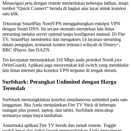
Menavigasi peta dengan remote memerlukan beberapa latihan, tetapi
tombol “Quick Connect” berada di bagian atas layar untuk koneksi
satu klik.
Teknologi SmartPlay NordVPN menggabungkan enkripsi VPN
dengan Smart DNS. Ini secara otomatis merutekan lalu lintas
streaming melalui server optimal tanpa konfigurasi manual. Di Fire
TV, SmartPlay mendeteksi dan mengakses 14 layanan streaming
dalam pengujian, termasuk konten terkunci wilayah di Disney+,
BBC iPlayer, dan DAZN.
Tes kecepatan menunjukkan 310 Mbps pada protokol NordLynx
(WireGuard). Aplikasi juga menyertakan kill switch yang memblokir
lalu lintas internet jika koneksi VPN terputus di tengah stream.
Surfshark: Perangkat Unlimited dengan Harga
Terendah
Surfshark memungkinkan koneksi simultaneous unlimited pada satu
langganan. Jika Anda menjalankan Fire TV Stick di beberapa
ruangan plus ponsel, laptop, dan tablet, Surfshark mencakup
semuanya tanpa biaya tambahan.
Antarmuka aplikasi Fire TV bersih dan ramah remote. Toggle
switch besar dan daftar favorit memungkinkan Anda menyimpan