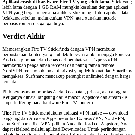
Aplikasi crash di hardware Fire TV yang lebih lama.
Stick yang
lebih lama dengan 1 GB RAM mungkin kesulitan dengan aplikasi
VPN yang berjalan bersama aplikasi streaming. Tutup aplikasi latar
belakang sebelum meluncurkan VPN, atau gunakan metode
berbasis router sebagai gantinya.
Verdict Akhir
Memasangkan Fire TV Stick Anda dengan VPN membuka
perpustakaan konten yang jauh lebih besar sambil menjaga koneksi
Anda tetap pribadi dan bebas dari pembatasan. ExpressVPN
memberikan pengalaman tercepat dan paling ramah remote.
NordVPN menambahkan alat privasi yang lebih kuat dan SmartPlay
mengakses. Surfshark mencakup perangkat unlimited dengan harga
terendah.
Pilih berdasarkan prioritas Anda: kecepatan, privasi, atau anggaran.
Ketiganya diinstal langsung dari Amazon Appstore dan stream 4K
tanpa buffering pada hardware Fire TV modern.
Tip:
Fire TV Stick mendukung aplikasi VPN native — download
langsung dari Amazon Appstore untuk ExpressVPN, NordVPN,
atau Surfshark. Jika VPN pilihan Anda tidak ada di Appstore, Anda
dapat sideload melalui aplikasi Downloader. Untuk perlindungan
whole-home (termasuk model Fire TV yang lebih lama), konfigurasi