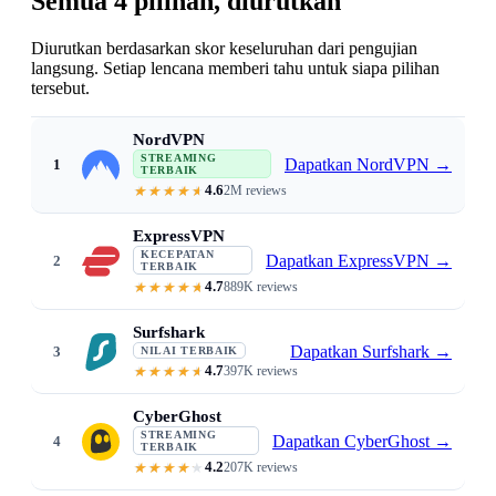
Semua 4 pilihan, diurutkan
Diurutkan berdasarkan skor keseluruhan dari pengujian
langsung. Setiap lencana memberi tahu untuk siapa pilihan
tersebut.
NordVPN
STREAMING
Dapatkan NordVPN
→
1
TERBAIK
4.6
2M reviews
Native Fire TV app · fast 4K · Threa
ExpressVPN
KECEPATAN
Dapatkan ExpressVPN
→
2
TERBAIK
4.7
889K reviews
Native Fire TV app · Lightway · n
Surfshark
Dapatkan Surfshark
→
3
NILAI TERBAIK
4.7
397K reviews
From $1.99/mo · unlimited devices
CyberGhost
STREAMING
Dapatkan CyberGhost
→
4
TERBAIK
4.2
207K reviews
Streaming-optimized servers · Fir