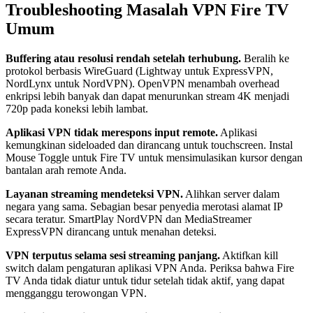
Troubleshooting Masalah VPN Fire TV
Umum
Buffering atau resolusi rendah setelah terhubung.
Beralih ke
protokol berbasis WireGuard (Lightway untuk ExpressVPN,
NordLynx untuk NordVPN). OpenVPN menambah overhead
enkripsi lebih banyak dan dapat menurunkan stream 4K menjadi
720p pada koneksi lebih lambat.
Aplikasi VPN tidak merespons input remote.
Aplikasi
kemungkinan sideloaded dan dirancang untuk touchscreen. Instal
Mouse Toggle untuk Fire TV untuk mensimulasikan kursor dengan
bantalan arah remote Anda.
Layanan streaming mendeteksi VPN.
Alihkan server dalam
negara yang sama. Sebagian besar penyedia merotasi alamat IP
secara teratur. SmartPlay NordVPN dan MediaStreamer
ExpressVPN dirancang untuk menahan deteksi.
VPN terputus selama sesi streaming panjang.
Aktifkan kill
switch dalam pengaturan aplikasi VPN Anda. Periksa bahwa Fire
TV Anda tidak diatur untuk tidur setelah tidak aktif, yang dapat
mengganggu terowongan VPN.