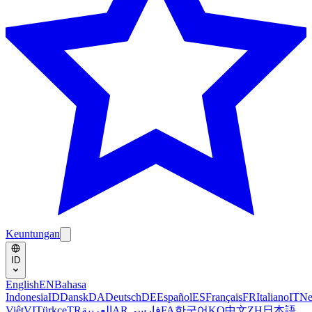
Keuntungan
ID
English
EN
Bahasa
Indonesia
ID
Dansk
DA
Deutsch
DE
Español
ES
Français
FR
Italiano
IT
Ne
Việt
VI
Türkçe
TR
العربية
AR
فارسی
FA
한국어
KO
中文
ZH
日本語