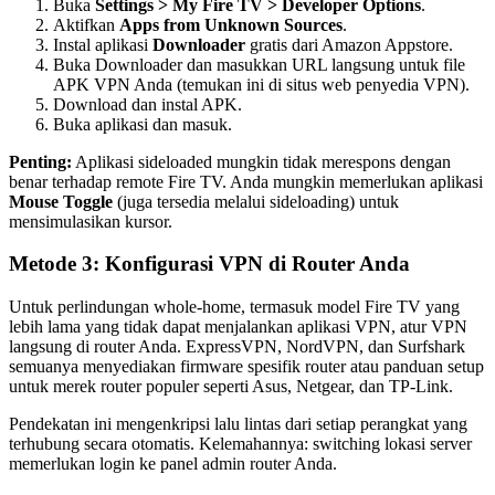
Buka
Settings > My Fire TV > Developer Options
.
Aktifkan
Apps from Unknown Sources
.
Instal aplikasi
Downloader
gratis dari Amazon Appstore.
Buka Downloader dan masukkan URL langsung untuk file
APK VPN Anda (temukan ini di situs web penyedia VPN).
Download dan instal APK.
Buka aplikasi dan masuk.
Penting:
Aplikasi sideloaded mungkin tidak merespons dengan
benar terhadap remote Fire TV. Anda mungkin memerlukan aplikasi
Mouse Toggle
(juga tersedia melalui sideloading) untuk
mensimulasikan kursor.
Metode 3: Konfigurasi VPN di Router Anda
Untuk perlindungan whole-home, termasuk model Fire TV yang
lebih lama yang tidak dapat menjalankan aplikasi VPN, atur VPN
langsung di router Anda. ExpressVPN, NordVPN, dan Surfshark
semuanya menyediakan firmware spesifik router atau panduan setup
untuk merek router populer seperti Asus, Netgear, dan TP-Link.
Pendekatan ini mengenkripsi lalu lintas dari setiap perangkat yang
terhubung secara otomatis. Kelemahannya: switching lokasi server
memerlukan login ke panel admin router Anda.