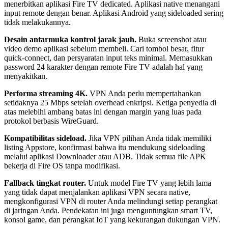
menerbitkan aplikasi Fire TV dedicated. Aplikasi native menangani
input remote dengan benar. Aplikasi Android yang sideloaded sering
tidak melakukannya.
Desain antarmuka kontrol jarak jauh.
Buka screenshot atau
video demo aplikasi sebelum membeli. Cari tombol besar, fitur
quick-connect, dan persyaratan input teks minimal. Memasukkan
password 24 karakter dengan remote Fire TV adalah hal yang
menyakitkan.
Performa streaming 4K.
VPN Anda perlu mempertahankan
setidaknya 25 Mbps setelah overhead enkripsi. Ketiga penyedia di
atas melebihi ambang batas ini dengan margin yang luas pada
protokol berbasis WireGuard.
Kompatibilitas sideload.
Jika VPN pilihan Anda tidak memiliki
listing Appstore, konfirmasi bahwa itu mendukung sideloading
melalui aplikasi Downloader atau ADB. Tidak semua file APK
bekerja di Fire OS tanpa modifikasi.
Fallback tingkat router.
Untuk model Fire TV yang lebih lama
yang tidak dapat menjalankan aplikasi VPN secara native,
mengkonfigurasi VPN di router Anda melindungi setiap perangkat
di jaringan Anda. Pendekatan ini juga menguntungkan smart TV,
konsol game, dan perangkat IoT yang kekurangan dukungan VPN.