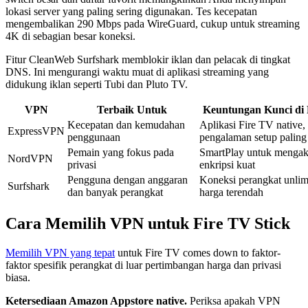
lokasi server yang paling sering digunakan. Tes kecepatan
mengembalikan 290 Mbps pada WireGuard, cukup untuk streaming
4K di sebagian besar koneksi.
Fitur CleanWeb Surfshark memblokir iklan dan pelacak di tingkat
DNS. Ini mengurangi waktu muat di aplikasi streaming yang
didukung iklan seperti Tubi dan Pluto TV.
VPN
Terbaik Untuk
Keuntungan Kunci di 
Kecepatan dan kemudahan
Aplikasi Fire TV native,
ExpressVPN
penggunaan
pengalaman setup palin
Pemain yang fokus pada
SmartPlay untuk mengak
NordVPN
privasi
enkripsi kuat
Pengguna dengan anggaran
Koneksi perangkat unlimit
Surfshark
dan banyak perangkat
harga terendah
Cara Memilih VPN untuk Fire TV Stick
Memilih VPN yang tepat
untuk Fire TV comes down to faktor-
faktor spesifik perangkat di luar pertimbangan harga dan privasi
biasa.
Ketersediaan Amazon Appstore native.
Periksa apakah VPN