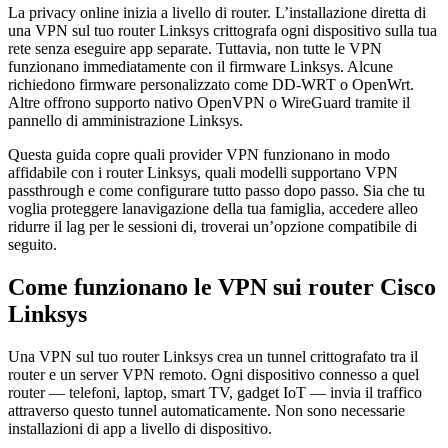
La privacy online inizia a livello di router. L’installazione diretta di
una VPN sul tuo router Linksys crittografa ogni dispositivo sulla tua
rete senza eseguire app separate. Tuttavia, non tutte le VPN
funzionano immediatamente con il firmware Linksys. Alcune
richiedono firmware personalizzato come DD-WRT o OpenWrt.
Altre offrono supporto nativo OpenVPN o WireGuard tramite il
pannello di amministrazione Linksys.
Questa guida copre quali provider VPN funzionano in modo
affidabile con i router Linksys, quali modelli supportano VPN
passthrough e come configurare tutto passo dopo passo. Sia che tu
voglia proteggere lanavigazione della tua famiglia, accedere alleo
ridurre il lag per le sessioni di, troverai un’opzione compatibile di
seguito.
Come funzionano le VPN sui router Cisco
Linksys
Una VPN sul tuo router Linksys crea un tunnel crittografato tra il
router e un server VPN remoto. Ogni dispositivo connesso a quel
router — telefoni, laptop, smart TV, gadget IoT — invia il traffico
attraverso questo tunnel automaticamente. Non sono necessarie
installazioni di app a livello di dispositivo.