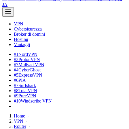
JA
VPN
Cybersicurezza
Broker di domini
Hosting
Vantaggi
#1
NordVPN
#2
ProtonVPN
#3
Mullvad VPN
#4
CyberGhost
#5
ExpressVPN
#6
PIA
#7
Surfshark
#8
TotalVPN
#9
PureVPN
#10
Windscribe VPN
Home
VPN
Router