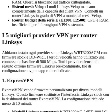
RAM. Questi si bloccano sul traffico crittografato.
Sistemi mesh Velop:
I nodi Linksys Velop mancano
completamente della capacità del client VPN. Connetti un
router Linksys in grado di VPN a monte dal mesh Velop.
Router budget della serie E (E1200, E2500):
CPU e RAM
insufficienti per il throughput VPN sostenuto.
I 5 migliori provider VPN per router
Linksys
Abbiamo testato ogni provider su un Linksys WRT3200ACM con
firmware stock e DD-WRT. I test di velocità hanno utilizzato una
connessione baseline di 500 Mbps. Tutti i provider elencati di
seguito offrono firmware Linksys pre-configurato, file di
configurazione .ovpn o app router dedicate.
1. ExpressVPN
ExpressVPN vende firmware personalizzato per diversi modelli
Linksys. Questo firmware sostituisce l’interfaccia Linksys stock con
la dashboard del router ExpressVPN. La configurazione richiede
meno di 10 minuti.
Modelli Linksys supportati:
WRT1200AC, WRT1900AC,