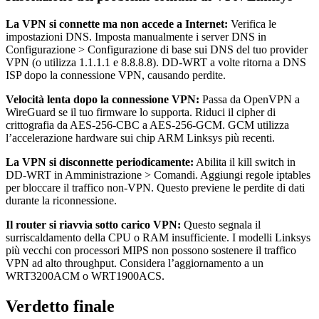
La VPN si connette ma non accede a Internet:
Verifica le
impostazioni DNS. Imposta manualmente i server DNS in
Configurazione > Configurazione di base sui DNS del tuo provider
VPN (o utilizza 1.1.1.1 e 8.8.8.8). DD-WRT a volte ritorna a DNS
ISP dopo la connessione VPN, causando perdite.
Velocità lenta dopo la connessione VPN:
Passa da OpenVPN a
WireGuard se il tuo firmware lo supporta. Riduci il cipher di
crittografia da AES-256-CBC a AES-256-GCM. GCM utilizza
l’accelerazione hardware sui chip ARM Linksys più recenti.
La VPN si disconnette periodicamente:
Abilita il kill switch in
DD-WRT in Amministrazione > Comandi. Aggiungi regole iptables
per bloccare il traffico non-VPN. Questo previene le perdite di dati
durante la riconnessione.
Il router si riavvia sotto carico VPN:
Questo segnala il
surriscaldamento della CPU o RAM insufficiente. I modelli Linksys
più vecchi con processori MIPS non possono sostenere il traffico
VPN ad alto throughput. Considera l’aggiornamento a un
WRT3200ACM o WRT1900ACS.
Verdetto finale