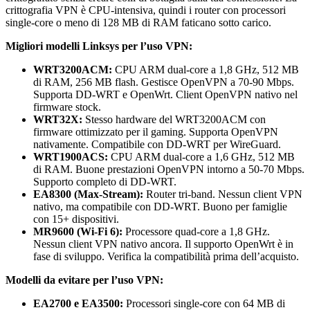
crittografia VPN è CPU-intensiva, quindi i router con processori
single-core o meno di 128 MB di RAM faticano sotto carico.
Migliori modelli Linksys per l’uso VPN:
WRT3200ACM:
CPU ARM dual-core a 1,8 GHz, 512 MB
di RAM, 256 MB flash. Gestisce OpenVPN a 70-90 Mbps.
Supporta DD-WRT e OpenWrt. Client OpenVPN nativo nel
firmware stock.
WRT32X:
Stesso hardware del WRT3200ACM con
firmware ottimizzato per il gaming. Supporta OpenVPN
nativamente. Compatibile con DD-WRT per WireGuard.
WRT1900ACS:
CPU ARM dual-core a 1,6 GHz, 512 MB
di RAM. Buone prestazioni OpenVPN intorno a 50-70 Mbps.
Supporto completo di DD-WRT.
EA8300 (Max-Stream):
Router tri-band. Nessun client VPN
nativo, ma compatibile con DD-WRT. Buono per famiglie
con 15+ dispositivi.
MR9600 (Wi-Fi 6):
Processore quad-core a 1,8 GHz.
Nessun client VPN nativo ancora. Il supporto OpenWrt è in
fase di sviluppo. Verifica la compatibilità prima dell’acquisto.
Modelli da evitare per l’uso VPN:
EA2700 e EA3500:
Processori single-core con 64 MB di