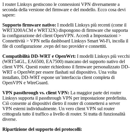
I router Linksys gestiscono le connessioni VPN diversamente a
seconda della versione del firmware e del modello. Ecco cosa devi
sapere:
Supporto firmware nativo:
I modelli Linksys più recenti (come il
WRT3200ACM e WRT32X) dispongono di firmware che supporta
la configurazione del client OpenVPN. Accedi a Impostazioni >
Connettività > VPN nella dashboard Linksys Smart Wi-Fi, incolla il
file di configurazione .ovpn del tuo provider e connettiti.
Compatibilità DD-WRT e OpenWrt:
I modelli Linksys più vecchi
(WRT54GL, EA6500, EA7500) mancano del supporto nativo del
client VPN. Questi router richiedono il firmware personalizzato DD-
WRT o OpenWrt per essere flashati sul dispositivo. Una volta
installato, DD-WRT espone un’interfaccia client completa di
OpenVPN e WireGuard.
VPN passthrough vs. client VPN:
La maggior parte dei router
Linksys supporta il passthrough VPN per impostazione predefinita.
Ciò consente ai dispositivi dietro il router di connettersi a server
VPN esterni individualmente. Un vero client VPN sul router
crittografa tutto il traffico a livello di router. Si tratta di funzionalità
diverse.
Ripartizione del supporto dei protocolli: