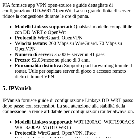
PIA fornisce app VPN open-source e guide dettagliate di
configurazione DD-WRT/OpenWrt. La sua grande flotta di server
riduce la congestione durante le ore di punta.
Modelli Linksys supportati:
Qualsiasi modello compatibile
con DD-WRT o OpenWrt
Protocolli:
WireGuard, OpenVPN
Velocità testate:
260 Mbps su WireGuard, 70 Mbps su
OpenVPN
Numero di server:
35.000+ server in 91 paesi
Prezzo:
$2,03/mese su piano di 3 anni
Funzionalità distintiva:
Supporto port forwarding tramite il
router. Utile per ospitare server di gioco o accesso remoto
dietro il tunnel VPN.
5. IPVanish
IPVanish fornisce guide di configurazione Linksys DD-WRT passo
dopo passo con screenshot. La sua attenzione alla stabilità della
connessione la rende affidabile per configurazioni router always-on.
Modelli Linksys supportati:
WRT1200AC, WRT1900ACS,
WRT3200ACM (DD-WRT)
Protocolli:
WireGuard, OpenVPN, IPsec