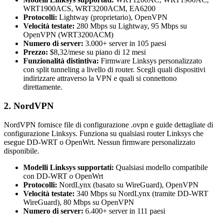
WRT1900ACS, WRT3200ACM, EA6200
Protocolli:
Lightway (proprietario), OpenVPN
Velocità testate:
280 Mbps su Lightway, 95 Mbps su
OpenVPN (WRT3200ACM)
Numero di server:
3.000+ server in 105 paesi
Prezzo:
$8,32/mese su piano di 12 mesi
Funzionalità distintiva:
Firmware Linksys personalizzato
con split tunneling a livello di router. Scegli quali dispositivi
indirizzare attraverso la VPN e quali si connettono
direttamente.
2. NordVPN
NordVPN fornisce file di configurazione .ovpn e guide dettagliate di
configurazione Linksys. Funziona su qualsiasi router Linksys che
esegue DD-WRT o OpenWrt. Nessun firmware personalizzato
disponibile.
Modelli Linksys supportati:
Qualsiasi modello compatibile
con DD-WRT o OpenWrt
Protocolli:
NordLynx (basato su WireGuard), OpenVPN
Velocità testate:
340 Mbps su NordLynx (tramite DD-WRT
WireGuard), 80 Mbps su OpenVPN
Numero di server:
6.400+ server in 111 paesi