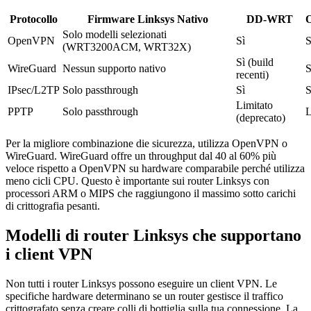
Protocollo
Firmware Linksys Nativo
DD-WRT
Solo modelli selezionati
OpenVPN
Sì
S
(WRT3200ACM, WRT32X)
Sì (build
WireGuard
Nessun supporto nativo
S
recenti)
IPsec/L2TP
Solo passthrough
Sì
S
Limitato
PPTP
Solo passthrough
L
(deprecato)
Per la migliore combinazione die sicurezza, utilizza OpenVPN o
WireGuard. WireGuard offre un throughput dal 40 al 60% più
veloce rispetto a OpenVPN su hardware comparabile perché utilizza
meno cicli CPU. Questo è importante sui router Linksys con
processori ARM o MIPS che raggiungono il massimo sotto carichi
di crittografia pesanti.
Modelli di router Linksys che supportano
i client VPN
Non tutti i router Linksys possono eseguire un client VPN. Le
specifiche hardware determinano se un router gestisce il traffico
crittografato senza creare colli di bottiglia sulla tua connessione. La