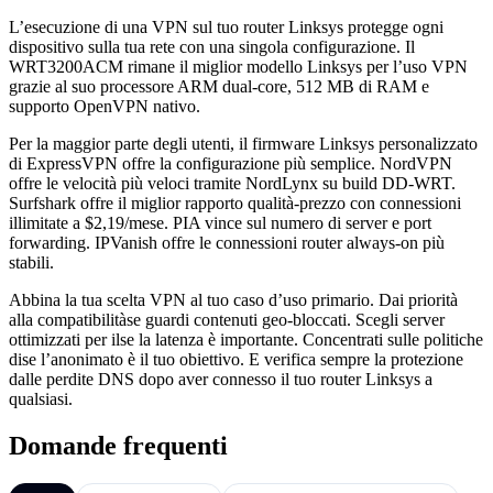
L’esecuzione di una VPN sul tuo router Linksys protegge ogni
dispositivo sulla tua rete con una singola configurazione. Il
WRT3200ACM rimane il miglior modello Linksys per l’uso VPN
grazie al suo processore ARM dual-core, 512 MB di RAM e
supporto OpenVPN nativo.
Per la maggior parte degli utenti, il firmware Linksys personalizzato
di ExpressVPN offre la configurazione più semplice. NordVPN
offre le velocità più veloci tramite NordLynx su build DD-WRT.
Surfshark offre il miglior rapporto qualità-prezzo con connessioni
illimitate a $2,19/mese. PIA vince sul numero di server e port
forwarding. IPVanish offre le connessioni router always-on più
stabili.
Abbina la tua scelta VPN al tuo caso d’uso primario. Dai priorità
alla compatibilitàse guardi contenuti geo-bloccati. Scegli server
ottimizzati per ilse la latenza è importante. Concentrati sulle politiche
dise l’anonimato è il tuo obiettivo. E verifica sempre la protezione
dalle perdite DNS dopo aver connesso il tuo router Linksys a
qualsiasi.
Domande frequenti