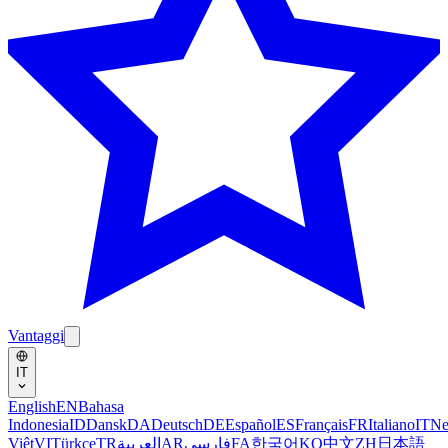
Vantaggi
IT
English
EN
Bahasa
Indonesia
ID
Dansk
DA
Deutsch
DE
Español
ES
Français
FR
Italiano
IT
Ne
Việt
VI
Türkçe
TR
العربية
AR
فارسی
FA
한국어
KO
中文
ZH
日本語