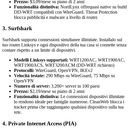
Prezzo:
$3,09/mese su piano di 2 anni
Funzionalità distintiva:
NordLynx offrequasi native su build
DD-WRT compatibili con WireGuard. Threat Protection
blocca pubblicità e malware a livello di router.
3. Surfshark
Surfshark supporta connessioni simultanee illimitate. Installalo sul
tuo router Linksys e ogni dispositivo della tua casa si connette senza
contare rispetto a un limite di dispositivi.
Modelli Linksys supportati:
WRT1200AC, WRT1900AC,
WRT1900ACS, WRT3200ACM (DD-WRT richiesto)
Protocolli:
WireGuard, OpenVPN, IKEv2
Velocità testate:
290 Mbps su WireGuard, 75 Mbps su
OpenVPN
Numero di server:
3.200+ server in 100 paesi
Prezzo:
$2,19/mese su piano di 2 anni
Funzionalità distintiva:
Le connessioni dispositivi illimitate
lo rendono ideale per famiglie numerose. CleanWeb blocca i
tracker prima che raggiungano qualsiasi dispositivo sulla tua
rete.
4. Private Internet Access (PIA)