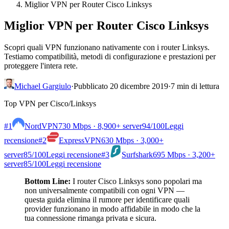
Miglior VPN per Router Cisco Linksys
Miglior VPN per Router Cisco Linksys
Scopri quali VPN funzionano nativamente con i router Linksys.
Testiamo compatibilità, metodi di configurazione e prestazioni per
proteggere l'intera rete.
Michael Gargiulo
·
Pubblicato 20 dicembre 2019
·
7 min di lettura
Top VPN per Cisco/Linksys
#1
NordVPN
730 Mbps · 8,900+ server
94
/100
Leggi
recensione
#2
ExpressVPN
630 Mbps · 3,000+
server
85
/100
Leggi recensione
#3
Surfshark
695 Mbps · 3,200+
server
85
/100
Leggi recensione
Bottom Line:
I router Cisco Linksys sono popolari ma
non universalmente compatibili con ogni VPN —
questa guida elimina il rumore per identificare quali
provider funzionano in modo affidabile in modo che la
tua connessione rimanga privata e sicura.