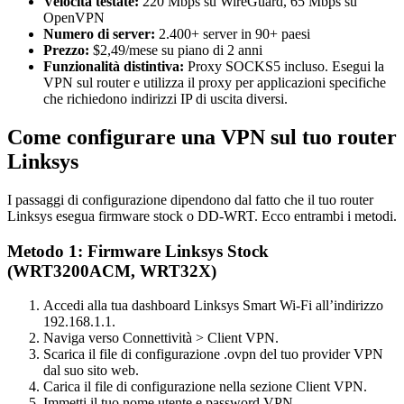
Velocità testate:
220 Mbps su WireGuard, 65 Mbps su
OpenVPN
Numero di server:
2.400+ server in 90+ paesi
Prezzo:
$2,49/mese su piano di 2 anni
Funzionalità distintiva:
Proxy SOCKS5 incluso. Esegui la
VPN sul router e utilizza il proxy per applicazioni specifiche
che richiedono indirizzi IP di uscita diversi.
Come configurare una VPN sul tuo router
Linksys
I passaggi di configurazione dipendono dal fatto che il tuo router
Linksys esegua firmware stock o DD-WRT. Ecco entrambi i metodi.
Metodo 1: Firmware Linksys Stock
(WRT3200ACM, WRT32X)
Accedi alla tua dashboard Linksys Smart Wi-Fi all’indirizzo
192.168.1.1.
Naviga verso Connettività > Client VPN.
Scarica il file di configurazione .ovpn del tuo provider VPN
dal suo sito web.
Carica il file di configurazione nella sezione Client VPN.
Immetti il tuo nome utente e password VPN.