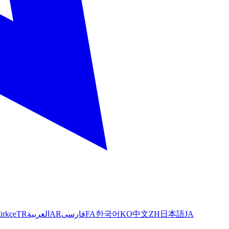
ürkçe
TR
العربية
AR
فارسی
FA
한국어
KO
中文
ZH
日本語
JA