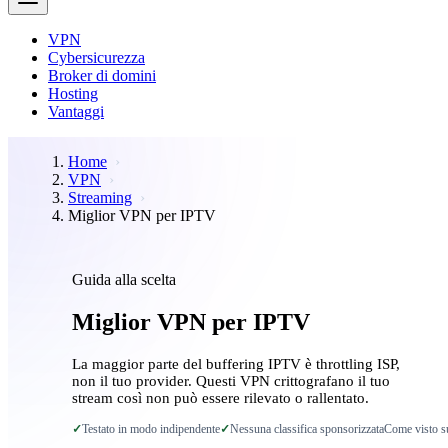
VPN
Cybersicurezza
Broker di domini
Hosting
Vantaggi
Home
VPN
Streaming
Miglior VPN per IPTV
Guida alla scelta
Miglior VPN per IPTV
La maggior parte del buffering IPTV è throttling ISP,
non il tuo provider. Questi VPN crittografano il tuo
stream così non può essere rilevato o rallentato.
✓
Testato in modo indipendente
✓
Nessuna classifica sponsorizzata
Come visto s