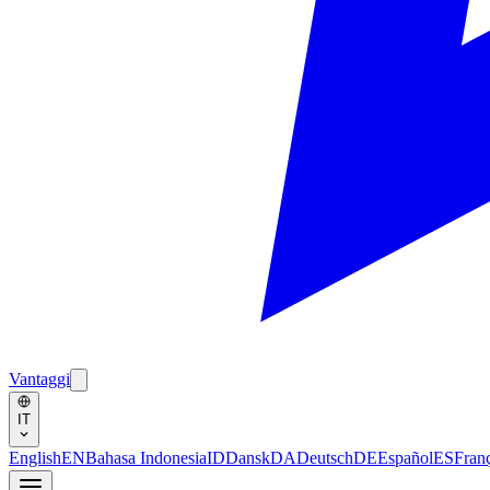
Vantaggi
IT
English
EN
Bahasa Indonesia
ID
Dansk
DA
Deutsch
DE
Español
ES
Fran