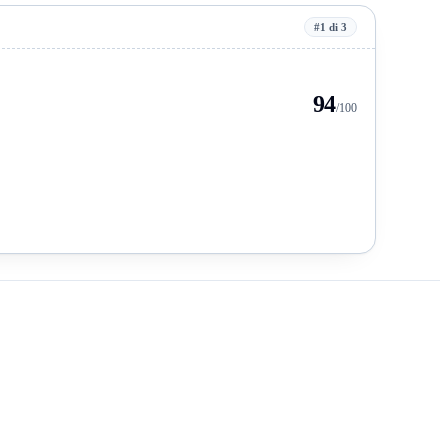
#1 di 3
94
/100