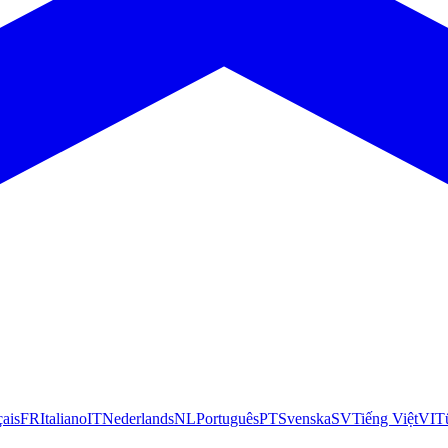
çais
FR
Italiano
IT
Nederlands
NL
Português
PT
Svenska
SV
Tiếng Việt
VI
T