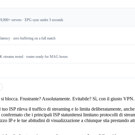
9,000+ servers · EPG sync under 3 seconds
atency · zero buffering on a full match
4K streams tested · router-ready for MAG boxes
si blocca. Frustrante? Assolutamente. Evitabile? Sì, con il giusto VPN.
tuo ISP rileva il traffico di streaming e lo limita deliberatamente, anch
confermato che i principali ISP statunitensi limitano protocolli di stream
izzo IP e le tue abitudini di visualizzazione a chiunque stia prestando a