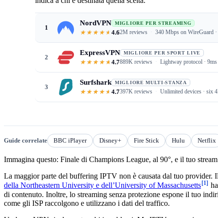
indica a chi è destinata quella scelta.
NordVPN
MIGLIORE PER STREAMING
1
4.6
2M reviews
340 Mbps on WireGuard · 
ExpressVPN
MIGLIORE PER SPORT LIVE
2
4.7
889K reviews
Lightway protocol · 9ms l
Surfshark
MIGLIORE MULTI-STANZA
3
4.7
397K reviews
Unlimited devices · six 
Guide correlate
BBC iPlayer
Disney+
Fire Stick
Hulu
Netflix
Immagina questo: Finale di Champions League, al 90°, e il tuo stream 
La maggior parte del buffering IPTV non è causata dal tuo provider. Il 
[1]
della Northeastern University e dell’University of Massachusetts
ha 
di contenuto. Inoltre, lo streaming senza protezione espone il tuo indir
come gli ISP raccolgono e utilizzano i dati del traffico.