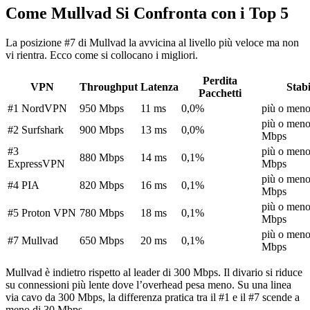
Come Mullvad Si Confronta con i Top 5
La posizione #7 di Mullvad la avvicina al livello più veloce ma non
vi rientra. Ecco come si collocano i migliori.
Perdita
VPN
Throughput
Latenza
Stabi
Pacchetti
#1 NordVPN
950 Mbps
11 ms
0,0%
più o men
più o meno
#2 Surfshark
900 Mbps
13 ms
0,0%
Mbps
#3
più o meno
880 Mbps
14 ms
0,1%
ExpressVPN
Mbps
più o meno
#4 PIA
820 Mbps
16 ms
0,1%
Mbps
più o meno
#5 Proton VPN
780 Mbps
18 ms
0,1%
Mbps
più o meno
#7 Mullvad
650 Mbps
20 ms
0,1%
Mbps
Mullvad è indietro rispetto al leader di 300 Mbps. Il divario si riduce
su connessioni più lente dove l’overhead pesa meno. Su una linea
via cavo da 300 Mbps, la differenza pratica tra il #1 e il #7 scende a
meno di 30 Mbps.