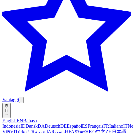
Vantaggi
IT
English
EN
Bahasa
Indonesia
ID
Dansk
DA
Deutsch
DE
Español
ES
Français
FR
Italiano
IT
Ne
Việt
VI
Türkçe
TR
العربية
AR
فارسی
FA
한국어
KO
中文
ZH
日本語