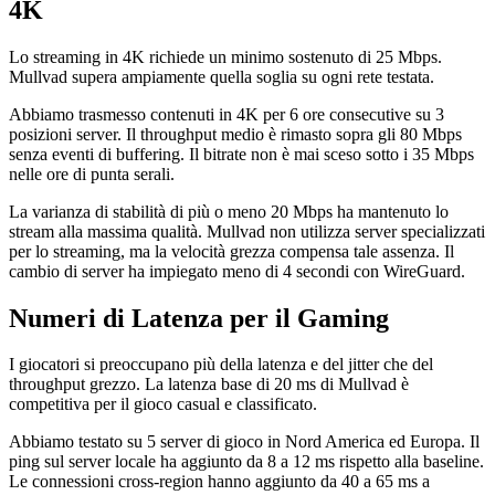
4K
Lo streaming in 4K richiede un minimo sostenuto di 25 Mbps.
Mullvad supera ampiamente quella soglia su ogni rete testata.
Abbiamo trasmesso contenuti in 4K per 6 ore consecutive su 3
posizioni server. Il throughput medio è rimasto sopra gli 80 Mbps
senza eventi di buffering. Il bitrate non è mai sceso sotto i 35 Mbps
nelle ore di punta serali.
La varianza di stabilità di più o meno 20 Mbps ha mantenuto lo
stream alla massima qualità. Mullvad non utilizza server specializzati
per lo streaming, ma la velocità grezza compensa tale assenza. Il
cambio di server ha impiegato meno di 4 secondi con WireGuard.
Numeri di Latenza per il Gaming
I giocatori si preoccupano più della latenza e del jitter che del
throughput grezzo. La latenza base di 20 ms di Mullvad è
competitiva per il gioco casual e classificato.
Abbiamo testato su 5 server di gioco in Nord America ed Europa. Il
ping sul server locale ha aggiunto da 8 a 12 ms rispetto alla baseline.
Le connessioni cross-region hanno aggiunto da 40 a 65 ms a