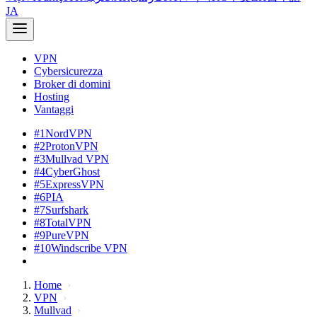
JA
VPN
Cybersicurezza
Broker di domini
Hosting
Vantaggi
#1
NordVPN
#2
ProtonVPN
#3
Mullvad VPN
#4
CyberGhost
#5
ExpressVPN
#6
PIA
#7
Surfshark
#8
TotalVPN
#9
PureVPN
#10
Windscribe VPN
Home
VPN
Mullvad