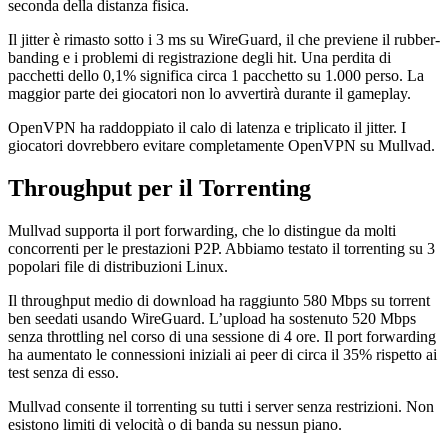
seconda della distanza fisica.
Il jitter è rimasto sotto i 3 ms su WireGuard, il che previene il rubber-
banding e i problemi di registrazione degli hit. Una perdita di
pacchetti dello 0,1% significa circa 1 pacchetto su 1.000 perso. La
maggior parte dei giocatori non lo avvertirà durante il gameplay.
OpenVPN ha raddoppiato il calo di latenza e triplicato il jitter. I
giocatori dovrebbero evitare completamente OpenVPN su Mullvad.
Throughput per il Torrenting
Mullvad supporta il port forwarding, che lo distingue da molti
concorrenti per le prestazioni P2P. Abbiamo testato il torrenting su 3
popolari file di distribuzioni Linux.
Il throughput medio di download ha raggiunto 580 Mbps su torrent
ben seedati usando WireGuard. L’upload ha sostenuto 520 Mbps
senza throttling nel corso di una sessione di 4 ore. Il port forwarding
ha aumentato le connessioni iniziali ai peer di circa il 35% rispetto ai
test senza di esso.
Mullvad consente il torrenting su tutti i server senza restrizioni. Non
esistono limiti di velocità o di banda su nessun piano.