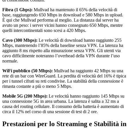
Fibra (1 Gbps):
Mullvad ha mantenuto il 65% della velocità di
base, raggiungendo 650 Mbps in download e 580 Mbps in upload.
È qui che Mullvad performa al meglio. La distanza dal server ha
avuto un peso: i server vicini hanno consegnato 650 Mbps, mentre
quelli intercontinentali sono scesi a 420 Mbps.
Cavo (300 Mbps):
Le velocità di download hanno raggiunto 255
Mbps, mantenendo l’85% della baseline senza VPN. La latenza ha
aggiunto 8 ms rispetto alla misurazione senza VPN. Gli utenti via
cavo difficilmente noteranno l’overhead della VPN durante l’uso
normale.
WiFi pubblico (50 Mbps):
Mullvad ha raggiunto 42 Mbps su una
rete di un bar con WireGuard. La perdita di velocità del 16% è tipica
per i tunnel cifrati su reti condivise. La stabilità della connessione è
rimasta costante a più o meno 5 Mbps.
Mobile 5G (200 Mbps):
Le velocità hanno raggiunto 145 Mbps su
una connessione 5G in area urbana. La latenza è salita a 32 ms a
causa del routing cellulare. Il consumo della batteria è aumentato di
circa il 12% nel corso di una sessione di test di 2 ore.
Prestazioni per lo Streaming e Stabilità in