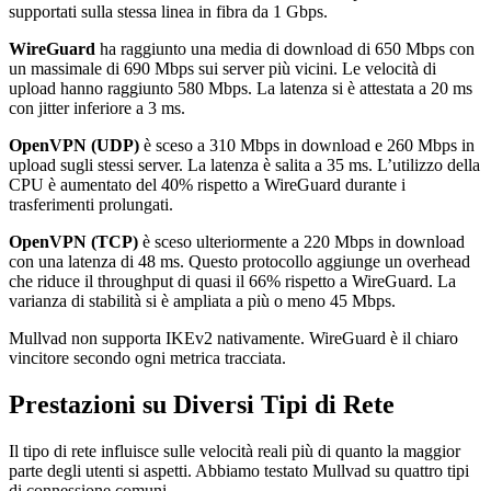
supportati sulla stessa linea in fibra da 1 Gbps.
WireGuard
ha raggiunto una media di download di 650 Mbps con
un massimale di 690 Mbps sui server più vicini. Le velocità di
upload hanno raggiunto 580 Mbps. La latenza si è attestata a 20 ms
con jitter inferiore a 3 ms.
OpenVPN (UDP)
è sceso a 310 Mbps in download e 260 Mbps in
upload sugli stessi server. La latenza è salita a 35 ms. L’utilizzo della
CPU è aumentato del 40% rispetto a WireGuard durante i
trasferimenti prolungati.
OpenVPN (TCP)
è sceso ulteriormente a 220 Mbps in download
con una latenza di 48 ms. Questo protocollo aggiunge un overhead
che riduce il throughput di quasi il 66% rispetto a WireGuard. La
varianza di stabilità si è ampliata a più o meno 45 Mbps.
Mullvad non supporta IKEv2 nativamente. WireGuard è il chiaro
vincitore secondo ogni metrica tracciata.
Prestazioni su Diversi Tipi di Rete
Il tipo di rete influisce sulle velocità reali più di quanto la maggior
parte degli utenti si aspetti. Abbiamo testato Mullvad su quattro tipi
di connessione comuni.