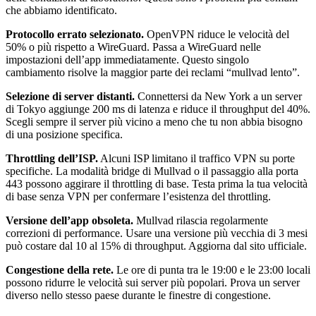
che abbiamo identificato.
Protocollo errato selezionato.
OpenVPN riduce le velocità del
50% o più rispetto a WireGuard. Passa a WireGuard nelle
impostazioni dell’app immediatamente. Questo singolo
cambiamento risolve la maggior parte dei reclami “mullvad lento”.
Selezione di server distanti.
Connettersi da New York a un server
di Tokyo aggiunge 200 ms di latenza e riduce il throughput del 40%.
Scegli sempre il server più vicino a meno che tu non abbia bisogno
di una posizione specifica.
Throttling dell’ISP.
Alcuni ISP limitano il traffico VPN su porte
specifiche. La modalità bridge di Mullvad o il passaggio alla porta
443 possono aggirare il throttling di base. Testa prima la tua velocità
di base senza VPN per confermare l’esistenza del throttling.
Versione dell’app obsoleta.
Mullvad rilascia regolarmente
correzioni di performance. Usare una versione più vecchia di 3 mesi
può costare dal 10 al 15% di throughput. Aggiorna dal sito ufficiale.
Congestione della rete.
Le ore di punta tra le 19:00 e le 23:00 locali
possono ridurre le velocità sui server più popolari. Prova un server
diverso nello stesso paese durante le finestre di congestione.