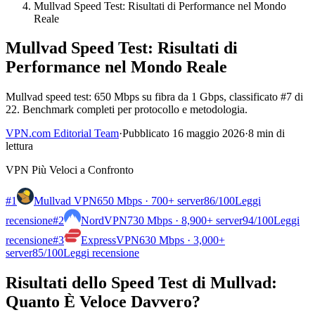
Mullvad Speed Test: Risultati di Performance nel Mondo
Reale
Mullvad Speed Test: Risultati di
Performance nel Mondo Reale
Mullvad speed test: 650 Mbps su fibra da 1 Gbps, classificato #7 di
22. Benchmark completi per protocollo e metodologia.
VPN.com Editorial Team
·
Pubblicato 16 maggio 2026
·
8 min di
lettura
VPN Più Veloci a Confronto
#1
Mullvad VPN
650 Mbps · 700+ server
86
/100
Leggi
recensione
#2
NordVPN
730 Mbps · 8,900+ server
94
/100
Leggi
recensione
#3
ExpressVPN
630 Mbps · 3,000+
server
85
/100
Leggi recensione
Risultati dello Speed Test di Mullvad:
Quanto È Veloce Davvero?