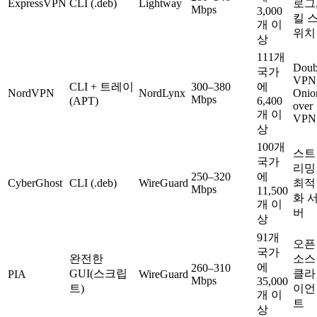
ExpressVPN
CLI (.deb)
Lightway
로그
Mbps
3,000
킬 
개 이
위치
상
111개
Doub
국가
VPN
CLI + 트레이
300–380
에
NordVPN
NordLynx
Onio
Mbps
(APT)
6,400
over
개 이
VPN
상
100개
스트
국가
리밍
250–320
에
CyberGhost
CLI (.deb)
WireGuard
최적
Mbps
11,500
화 
개 이
버
상
91개
오픈
국가
완전한
소스
에
260–310
GUI(스크립
클라
PIA
WireGuard
Mbps
35,000
트)
이언
개 이
트
상