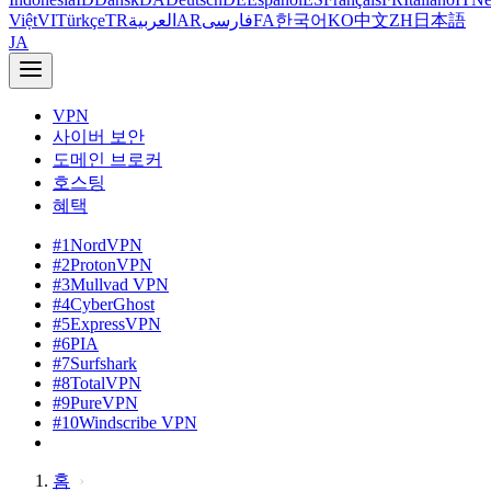
Việt
VI
Türkçe
TR
العربية
AR
فارسی
FA
한국어
KO
中文
ZH
日本語
JA
VPN
사이버 보안
도메인 브로커
호스팅
혜택
#1
NordVPN
#2
ProtonVPN
#3
Mullvad VPN
#4
CyberGhost
#5
ExpressVPN
#6
PIA
#7
Surfshark
#8
TotalVPN
#9
PureVPN
#10
Windscribe VPN
홈