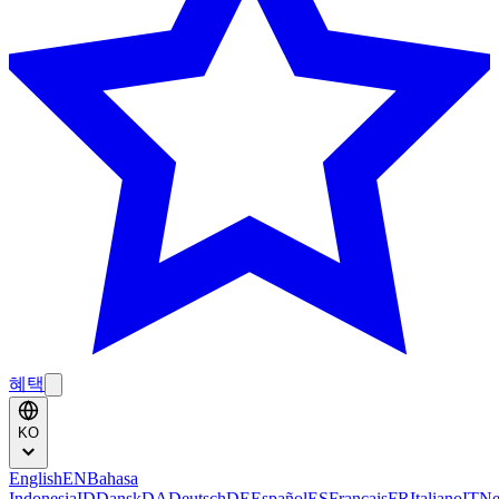
혜택
KO
English
EN
Bahasa
Indonesia
ID
Dansk
DA
Deutsch
DE
Español
ES
Français
FR
Italiano
IT
Ne