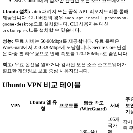
SEC Consult에서 감사한 완전한 오픈 소스 코드베이스
Ubuntu 설치:
패키지 또는 공식 APT 리포지토리를 통해
.deb
제공됩니다. GUI 버전의 경우
sudo apt install protonvpn-
으로 설치합니다. CLI 사용자는 대신
gnome-desktop
를 설치할 수 있습니다.
protonvpn-cli
성능:
무료 서버는 50-90Mbps를 제공합니다. 유료 플랜은
WireGuard에서 250-320Mbps에 도달합니다. Secure Core 연결
은 다중 홉 라우팅으로 인해 속도를 120-180Mbps로 줄입니다.
최고:
무료 옵션을 원하거나 감사된 오픈 소스 소프트웨어가
필요한 개인정보 보호 중심 사용자입니다.
Ubuntu VPN 비교 테이블
주
Ubuntu 앱 유
평균 속도
VPN
프로토콜
서버
보
형
(WireGuard)
기
105개
감사
국가
된 
280–340
에