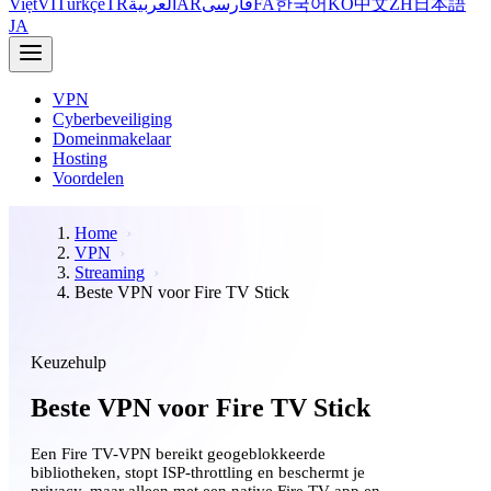
Việt
VI
Türkçe
TR
العربية
AR
فارسی
FA
한국어
KO
中文
ZH
日本語
JA
VPN
Cyberbeveiliging
Domeinmakelaar
Hosting
Voordelen
Home
VPN
Streaming
Beste VPN voor Fire TV Stick
Keuzehulp
Beste VPN voor Fire TV Stick
Een Fire TV-VPN bereikt geogeblokkeerde
bibliotheken, stopt ISP-throttling en beschermt je