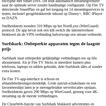
encryptie met Smart DNS. Dit leidt automatisch streamingverkeer
naar de optimale server zonder handmatige configuratie. Op Fire TV
detecteerde SmartPlay en gaf het toegang tot 14 streamingservices in
testen, inclusief geogeblokkeerde inhoud op Disney+, BBC iPlayer
en DAZN.
Snelheidstests toonden 310 Mbps op het NordLynx (WireGuard)
protocol. De app bevat ook een kill switch die internetverkeer
blokkeert als de VPN-verbinding halverwege een stream verbreekt.
Surfshark: Onbeperkte apparaten tegen de laagste
prijs
Surfshark staat onbeperkte gelijktijdige verbindingen toe op één
abonnement. Als je Fire TV Sticks in meerdere kamers plus
telefoons, laptops en tablets gebruikt, dekt Surfshark alles af zonder
extra kosten.
De Fire TV-app-interface is schoon en
afstandsbedieningsvriendelijk. Grote aan/uit-schakelaars en een
favorieteenlijst laten je je meestgebruikte serverlocaties opslaan.
Snelheidstests gaven 290 Mbps op WireGuard, genoeg voor 4K-
streaming op de meeste verbindingen.
De CleanWeb-functie van Surfshark blokkeert advertenties en