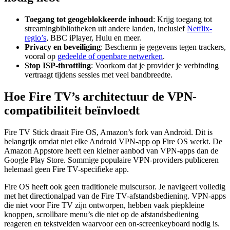
Toegang tot geogeblokkeerde inhoud
: Krijg toegang tot
streamingbibliotheken uit andere landen, inclusief
Netflix-
regio’s
, BBC iPlayer, Hulu en meer.
Privacy en beveiliging
: Bescherm je gegevens tegen trackers,
vooral op
gedeelde of openbare netwerken
.
Stop ISP-throttling
: Voorkom dat je provider je verbinding
vertraagt tijdens sessies met veel bandbreedte.
Hoe Fire TV’s architectuur de VPN-
compatibiliteit beïnvloedt
Fire TV Stick draait Fire OS, Amazon’s fork van Android. Dit is
belangrijk omdat niet elke Android VPN-app op Fire OS werkt. De
Amazon Appstore heeft een kleiner aanbod van VPN-apps dan de
Google Play Store. Sommige populaire VPN-providers publiceren
helemaal geen Fire TV-specifieke app.
Fire OS heeft ook geen traditionele muiscursor. Je navigeert volledig
met het directionalpad van de Fire TV-afstandsbediening. VPN-apps
die niet voor Fire TV zijn ontworpen, hebben vaak piepkleine
knoppen, scrollbare menu’s die niet op de afstandsbediening
reageren en tekstvelden waarvoor een on-screenkeyboard nodig is.