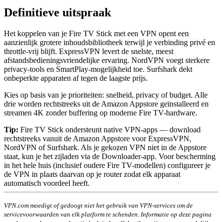
Definitieve uitspraak
Het koppelen van je Fire TV Stick met een VPN opent een
aanzienlijk grotere inhoudsbibliotheek terwijl je verbinding privé en
throttle-vrij blijft. ExpressVPN levert de snelste, meest
afstandsbedieningsvriendelijke ervaring. NordVPN voegt sterkere
privacy-tools en SmartPlay-mogelijkheid toe. Surfshark dekt
onbeperkte apparaten af tegen de laagste prijs.
Kies op basis van je prioriteiten: snelheid, privacy of budget. Alle
drie worden rechtstreeks uit de Amazon Appstore geïnstalleerd en
streamen 4K zonder buffering op moderne Fire TV-hardware.
Tip:
Fire TV Stick ondersteunt native VPN-apps — download
rechtstreeks vanuit de Amazon Appstore voor ExpressVPN,
NordVPN of Surfshark. Als je gekozen VPN niet in de Appstore
staat, kun je het zijladen via de Downloader-app. Voor bescherming
in het hele huis (inclusief oudere Fire TV-modellen) configureer je
de VPN in plaats daarvan op je router zodat elk apparaat
automatisch voordeel heeft.
VPN.com moedigt of gedoogt niet het gebruik van VPN-services om de
servicevoorwaarden van elk platform te schenden. Informatie op deze pagina