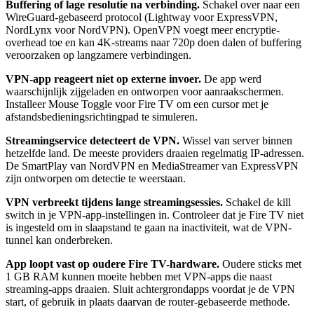
Buffering of lage resolutie na verbinding.
Schakel over naar een
WireGuard-gebaseerd protocol (Lightway voor ExpressVPN,
NordLynx voor NordVPN). OpenVPN voegt meer encryptie-
overhead toe en kan 4K-streams naar 720p doen dalen of buffering
veroorzaken op langzamere verbindingen.
VPN-app reageert niet op externe invoer.
De app werd
waarschijnlijk zijgeladen en ontworpen voor aanraakschermen.
Installeer Mouse Toggle voor Fire TV om een cursor met je
afstandsbedieningsrichtingpad te simuleren.
Streamingservice detecteert de VPN.
Wissel van server binnen
hetzelfde land. De meeste providers draaien regelmatig IP-adressen.
De SmartPlay van NordVPN en MediaStreamer van ExpressVPN
zijn ontworpen om detectie te weerstaan.
VPN verbreekt tijdens lange streamingsessies.
Schakel de kill
switch in je VPN-app-instellingen in. Controleer dat je Fire TV niet
is ingesteld om in slaapstand te gaan na inactiviteit, wat de VPN-
tunnel kan onderbreken.
App loopt vast op oudere Fire TV-hardware.
Oudere sticks met
1 GB RAM kunnen moeite hebben met VPN-apps die naast
streaming-apps draaien. Sluit achtergrondapps voordat je de VPN
start, of gebruik in plaats daarvan de router-gebaseerde methode.