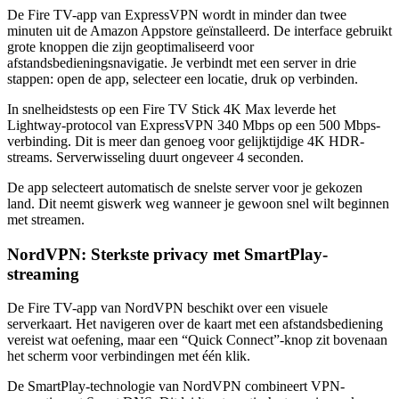
De Fire TV-app van ExpressVPN wordt in minder dan twee
minuten uit de Amazon Appstore geïnstalleerd. De interface gebruikt
grote knoppen die zijn geoptimaliseerd voor
afstandsbedieningsnavigatie. Je verbindt met een server in drie
stappen: open de app, selecteer een locatie, druk op verbinden.
In snelheidstests op een Fire TV Stick 4K Max leverde het
Lightway-protocol van ExpressVPN 340 Mbps op een 500 Mbps-
verbinding. Dit is meer dan genoeg voor gelijktijdige 4K HDR-
streams. Serverwisseling duurt ongeveer 4 seconden.
De app selecteert automatisch de snelste server voor je gekozen
land. Dit neemt giswerk weg wanneer je gewoon snel wilt beginnen
met streamen.
NordVPN: Sterkste privacy met SmartPlay-
streaming
De Fire TV-app van NordVPN beschikt over een visuele
serverkaart. Het navigeren over de kaart met een afstandsbediening
vereist wat oefening, maar een “Quick Connect”-knop zit bovenaan
het scherm voor verbindingen met één klik.
De SmartPlay-technologie van NordVPN combineert VPN-