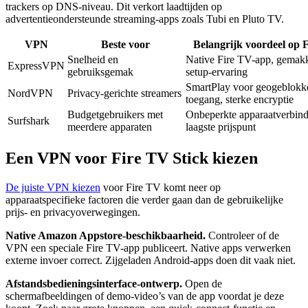
trackers op DNS-niveau. Dit verkort laadtijden op
advertentieondersteunde streaming-apps zoals Tubi en Pluto TV.
VPN
Beste voor
Belangrijk voordeel op 
Snelheid en
Native Fire TV-app, gemakk
ExpressVPN
gebruiksgemak
setup-ervaring
SmartPlay voor geogeblokk
NordVPN
Privacy-gerichte streamers
toegang, sterke encryptie
Budgetgebruikers met
Onbeperkte apparaatverbind
Surfshark
meerdere apparaten
laagste prijspunt
Een VPN voor Fire TV Stick kiezen
De juiste VPN kiezen
voor Fire TV komt neer op
apparaatspecifieke factoren die verder gaan dan de gebruikelijke
prijs- en privacyoverwegingen.
Native Amazon Appstore-beschikbaarheid.
Controleer of de
VPN een speciale Fire TV-app publiceert. Native apps verwerken
externe invoer correct. Zijgeladen Android-apps doen dit vaak niet.
Afstandsbedieningsinterface-ontwerp.
Open de
schermafbeeldingen of demo-video’s van de app voordat je deze