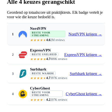
Alle 4 keuzes gerangschikt
Geordend op totaalscore uit praktijktests. Elk badge vertelt je
voor wie die keuze bedoeld is.
NordVPN
BESTE VOOR
NordVPN krijgen
→
1
STREAMING
4.6
2M reviews
Native Fire TV app · fast 4K · Threa
ExpressVPN
ExpressVPN krijgen
→
2
BESTE SNELHEID
4.7
889K reviews
Native Fire TV app · Lightway · n
Surfshark
Surfshark krijgen
→
3
BESTE WAARDE
4.7
397K reviews
From $1.99/mo · unlimited devices
CyberGhost
BESTE VOOR
CyberGhost krijgen
→
4
STREAMING
4.2
207K reviews
Streaming-optimized servers · Fir