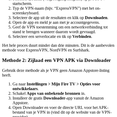
startscherm.
Typ de VPN-naam (bijv. “ExpressVPN”) met het on-
screenkeyboard.
Selecteer de app uit de resultaten en klik op
Downloaden
.
Open de app en meld je aan met je accountgegevens.
Geef de VPN toestemming om een netwerkverbinding tot
stand te brengen wanneer daarom wordt gevraagd.
Selecteer een serverlocatie en tik op
Verbinden
.
Het hele proces duurt minder dan drie minuten. Dit is de aanbevolen
methode voor ExpressVPN, NordVPN en Surfshark.
Methode 2: Zijlaad een VPN APK via Downloader
Gebruik deze methode als je VPN geen Amazon Appstore-listing
heeft.
Ga naar
Instellingen > Mijn Fire TV > Opties voor
ontwikkelaars
.
Schakel
Apps van onbekende bronnen
in.
Installeer de gratis
Downloader
-app vanuit de Amazon
Appstore.
Open Downloader en voer de directe URL voor het APK-
bestand van je VPN in (vind dit op de website van de VPN-
provider).