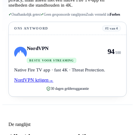
privacy, maar alleen met een native Fire TV-app en
snelheden die standhouden in 4K.
✓
Onafhankelijk getest
✓
Geen gesponsorde ranglijsten
Zoals vermeld in
Forbes
ONS ANTWOORD
#1 van 4
NordVPN
94
/100
BESTE VOOR STREAMING
Native Fire TV app · fast 4K · Threat Protection.
NordVPN krijgen
→
30 dagen geldteruggarantie
De ranglijst