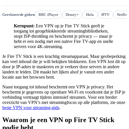
Gerelateerde gidsen
BBC iPlayer
Disney+
Hulu
IPTV
Netflix
Kernpunt:
Een VPN op je Fire TV Stick geeft je
toegang tot geogeblokkeerde streamingbibliotheken,
stopt ISP-throttling en beschermt je privacy — maar je
hebt er een nodig met een native Fire TV-app en snelle
servers voor 4K-streaming.
Je Fire TV Stick is een krachtig streamapparaat. Maar geobeperking
kan veel inhoud die je wilt bekijken blokkeren. Een VPN lost dit op
door je IP-adres te maskeren en je verkeer door servers in andere
landen te leiden. Dit maakt het lijken alsof je vanuit een ander
locatie aan het browsen bent.
Naast toegang tot inhoud beschermt een VPN je privacy. Het
beschermt je gegevens op openbare Wi-Fi en voorkomt dat je ISP je
verbinding vertraagt tijdens intensief streamen. Voor een breder
overzicht van VPN’s met streamingfocus op alle platforms, zie onze
beste VPN voor streaming-gids
.
Waarom je een VPN op Fire TV Stick
nodig hebt