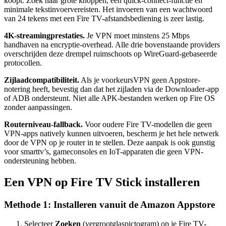
koopt. Zoek naar grote knoppen, een quick-connect-functie en
minimale tekstinvoervereisten. Het invoeren van een wachtwoord
van 24 tekens met een Fire TV-afstandsbediening is zeer lastig.
4K-streamingprestaties.
Je VPN moet minstens 25 Mbps
handhaven na encryptie-overhead. Alle drie bovenstaande providers
overschrijden deze drempel ruimschoots op WireGuard-gebaseerde
protocollen.
Zijlaadcompatibiliteit.
Als je voorkeursVPN geen Appstore-
notering heeft, bevestig dan dat het zijladen via de Downloader-app
of ADB ondersteunt. Niet alle APK-bestanden werken op Fire OS
zonder aanpassingen.
Routerniveau-fallback.
Voor oudere Fire TV-modellen die geen
VPN-apps natively kunnen uitvoeren, bescherm je het hele netwerk
door de VPN op je router in te stellen. Deze aanpak is ook gunstig
voor smarttv’s, gameconsoles en IoT-apparaten die geen VPN-
ondersteuning hebben.
Een VPN op Fire TV Stick installeren
Methode 1: Installeren vanuit de Amazon Appstore
Selecteer
Zoeken
(vergrootglaspictogram) op je Fire TV-