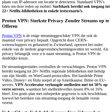
plaats van IP-adressen om locatie te detecteren. Standaard VPN’s
falen om deze reden op mobiel.
Surfshark bereikt ook toegang tot
22+ Netflix-bibliotheken in enkele testscenario’s.
Proton VPN: Sterkste Privacy Zonder Streams op te
Offeren
Proton VPN
is de enige streaminggeschikte VPN die ook de
maatstaf voor privacy bepaalt. Opgericht door CERN-
wetenschappers en gebaseerd in Zwitserland, opereert het onder
enkele van de sterkste gegevensbeschermingswetten ter wereld. Als
privacy belangrijk voor u is naast streaming, is Proton VPN de
duidelijke keuze.
De streamingprestaties overtraffen de verwachtingen. Proton VPN
bereikt toegang tot 20+ Netflix regionale bibliotheken met behulp
van zijn Stealth- en WireGuard-protocollen. Het handelde Prime
Video, Disney+ en Hulu soepel af op Amerikaanse, Britse en EU-
servers.
VPN Accelerator verhoogde snelheden met tot 50% op
verre servers
, waardoor het snelheidsverlies tussen 8% en 16%
bleef. Een gratis plan met onbeperkte gegevens is ook beschikbaar,
hoewel het bereiken van streaming-toegang de betaalde versie
vereist.