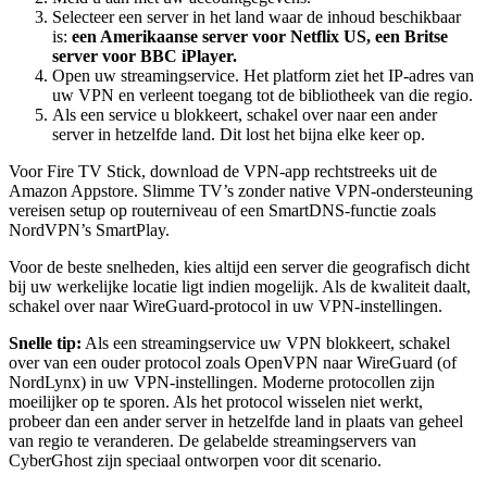
Selecteer een server in het land waar de inhoud beschikbaar
is:
een Amerikaanse server voor Netflix US, een Britse
server voor BBC iPlayer.
Open uw streamingservice. Het platform ziet het IP-adres van
uw VPN en verleent toegang tot de bibliotheek van die regio.
Als een service u blokkeert, schakel over naar een ander
server in hetzelfde land. Dit lost het bijna elke keer op.
Voor Fire TV Stick, download de VPN-app rechtstreeks uit de
Amazon Appstore. Slimme TV’s zonder native VPN-ondersteuning
vereisen setup op routerniveau of een SmartDNS-functie zoals
NordVPN’s SmartPlay.
Voor de beste snelheden, kies altijd een server die geografisch dicht
bij uw werkelijke locatie ligt indien mogelijk. Als de kwaliteit daalt,
schakel over naar WireGuard-protocol in uw VPN-instellingen.
Snelle tip:
Als een streamingservice uw VPN blokkeert, schakel
over van een ouder protocol zoals OpenVPN naar WireGuard (of
NordLynx) in uw VPN-instellingen. Moderne protocollen zijn
moeilijker op te sporen. Als het protocol wisselen niet werkt,
probeer dan een ander server in hetzelfde land in plaats van geheel
van regio te veranderen. De gelabelde streamingservers van
CyberGhost zijn speciaal ontworpen voor dit scenario.