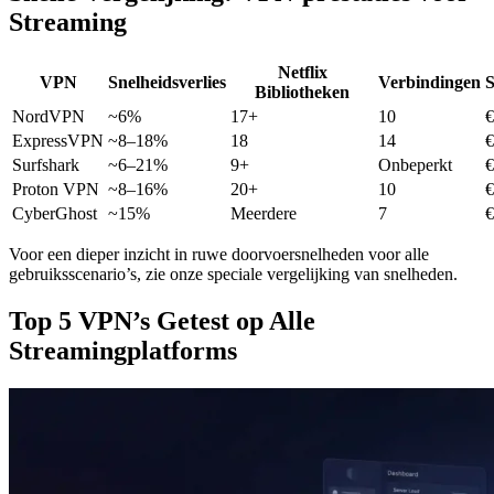
Streaming
Netflix
VPN
Snelheidsverlies
Verbindingen
S
Bibliotheken
NordVPN
~6%
17+
10
€
ExpressVPN
~8–18%
18
14
€
Surfshark
~6–21%
9+
Onbeperkt
€
Proton VPN
~8–16%
20+
10
€
CyberGhost
~15%
Meerdere
7
€
Voor een dieper inzicht in ruwe doorvoersnelheden voor alle
gebruiksscenario’s, zie onze speciale vergelijking van snelheden.
Top 5 VPN’s Getest op Alle
Streamingplatforms