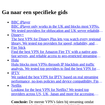
Ga naar een specifieke gids
BBC iPlayer
BBC iPlayer only works in the UK and blocks most VPNs.
We tested providers for obfuscation and UK server reliability.
See the best VPN for BBC iPlayer.
Disney+
The best VPN for Disney Plus lets you watch every regional
library. We tested top providers for speed, reliability, and
device support.
Fire Stick
Find the best VPN for Amazon Fire TV with a native app,
fast servers, and reliable access to geo-restricted streaming
libraries in 4K.
Hulu
Hulu blocks most VPNs through IP blacklists and traffic
analysis. We tested top providers to find the best VPN for
Hulu that works around blocks.
IPTV
We ranked the best VPN for IPTV based on real streaming
performance, no-logs policies and device compatibility. Find
the right one and get started now.
Netflix
Looking for the best VPN for Netflix? We tested top
providers across US, UK, Japan and more for accessing,
speed and streaming reliability. Compare top picks.
Conclusie:
De meeste VPN’s falen bij streaming omdat