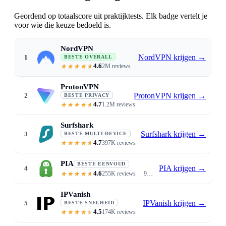
Geordend op totaalscore uit praktijktests. Elk badge vertelt je
voor wie die keuze bedoeld is.
NordVPN
NordVPN krijgen
→
1
BESTE OVERALL
4.6
2M reviews
6% download / 4% upload loss · Siri
ProtonVPN
ProtonVPN krijgen
→
2
BESTE PRIVACY
4.7
1.2M reviews
Swiss jurisdiction · open-source au
Surfshark
Surfshark krijgen
→
3
BESTE MULTI-DEVICE
4.7
397K reviews
Unlimited devices · $1.99/mo · C
PIA
BESTE EENVOUD
PIA krijgen
→
4
4.6
255K reviews
9.4/10 ease of use · 35,000+ servers · auto-connect on untrusted Wi-Fi
IPVanish
IPVanish krijgen
→
5
BESTE SNELHEID
4.5
174K reviews
Lowest 4% download loss · unlim