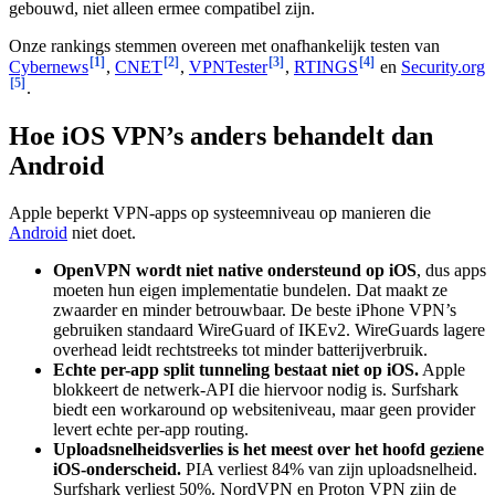
gebouwd, niet alleen ermee compatibel zijn.
Onze rankings stemmen overeen met onafhankelijk testen van
[1]
[2]
[3]
[4]
Cybernews
,
CNET
,
VPNTester
,
RTINGS
en
Security.org
[5]
.
Hoe iOS VPN’s anders behandelt dan
Android
Apple beperkt VPN-apps op systeemniveau op manieren die
Android
niet doet.
OpenVPN wordt niet native ondersteund op iOS
, dus apps
moeten hun eigen implementatie bundelen. Dat maakt ze
zwaarder en minder betrouwbaar. De beste iPhone VPN’s
gebruiken standaard WireGuard of IKEv2. WireGuards lagere
overhead leidt rechtstreeks tot minder batterijverbruik.
Echte per-app split tunneling bestaat niet op iOS.
Apple
blokkeert de netwerk-API die hiervoor nodig is. Surfshark
biedt een workaround op websiteniveau, maar geen provider
levert echte per-app routing.
Uploadsnelheidsverlies is het meest over het hoofd geziene
iOS-onderscheid.
PIA verliest 84% van zijn uploadsnelheid.
Surfshark verliest 50%. NordVPN en Proton VPN zijn de