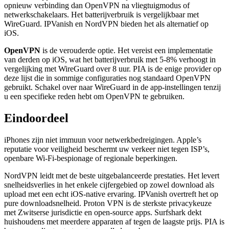
opnieuw verbinding dan OpenVPN na vliegtuigmodus of
netwerkschakelaars. Het batterijverbruik is vergelijkbaar met
WireGuard. IPVanish en NordVPN bieden het als alternatief op
iOS.
OpenVPN
is de verouderde optie. Het vereist een implementatie
van derden op iOS, wat het batterijverbruik met 5-8% verhoogt in
vergelijking met WireGuard over 8 uur. PIA is de enige provider op
deze lijst die in sommige configuraties nog standaard OpenVPN
gebruikt. Schakel over naar WireGuard in de app-instellingen tenzij
u een specifieke reden hebt om OpenVPN te gebruiken.
Eindoordeel
iPhones zijn niet immuun voor netwerkbedreigingen. Apple’s
reputatie voor veiligheid beschermt uw verkeer niet tegen ISP’s,
openbare Wi-Fi-bespionage of regionale beperkingen.
NordVPN leidt met de beste uitgebalanceerde prestaties. Het levert
snelheidsverlies in het enkele cijfergebied op zowel download als
upload met een echt iOS-native ervaring. IPVanish overtreft het op
pure downloadsnelheid. Proton VPN is de sterkste privacykeuze
met Zwitserse jurisdictie en open-source apps. Surfshark dekt
huishoudens met meerdere apparaten af tegen de laagste prijs. PIA is