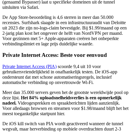
(genaamd Bypasser) laat u specifieke domeinen uit de tunnel
uitsluiten via Safari.
De App Store-beoordeling is 4,6 sterren in meer dan 50.000
recensies. Surfshark slaagde in een infrastructuuraudit van Deloitte
uit 2023 die zijn no-logs-claim bevestigde. Bij $1.99/maand op een
2-jarig plan kost het ongeveer de helft van NordVPN per maand.
Voor gezinnen met 5+ Apple-apparaten creëren het onbeperkte
verbindingslimiet en lage prijs duidelijke waarde.
Private Internet Access: Beste voor eenvoud
Private Internet Access (PIA)
scoorde 9,4 uit 10 voor
gebruikersvriendelijkheid in onafhankelijk testen. De iOS-app
ondersteunt dat met schone automatiseringsregels, inclusief
automatische verbinding op onvertrouwde Wi-Fi.
Meer dan 35.000 servers geven het de grootste wereldwijde pool op
deze lijst.
Het 84% uploadsnelheidsverlies is een opmerkelijk
nadeel.
Videogesprekken en spraakberichten lijden aanzienlijk.
Voor alledaags browsen en streamen voor $1.98/maand blijft het het
meest toegankelijke startpunt hier.
De iOS kill switch van PIA wordt geactiveerd wanneer de tunnel
wegvalt, maar herverbinding op mobiele overdrachten duurt 2-3