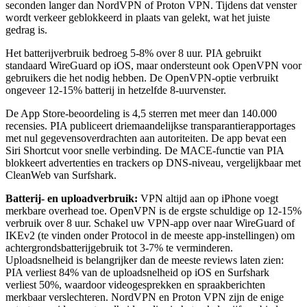
seconden langer dan NordVPN of Proton VPN. Tijdens dat venster
wordt verkeer geblokkeerd in plaats van gelekt, wat het juiste
gedrag is.
Het batterijverbruik bedroeg 5-8% over 8 uur. PIA gebruikt
standaard WireGuard op iOS, maar ondersteunt ook OpenVPN voor
gebruikers die het nodig hebben. De OpenVPN-optie verbruikt
ongeveer 12-15% batterij in hetzelfde 8-uurvenster.
De App Store-beoordeling is 4,5 sterren met meer dan 140.000
recensies. PIA publiceert driemaandelijkse transparantierapportages
met nul gegevensoverdrachten aan autoriteiten. De app bevat een
Siri Shortcut voor snelle verbinding. De MACE-functie van PIA
blokkeert advertenties en trackers op DNS-niveau, vergelijkbaar met
CleanWeb van Surfshark.
Batterij- en uploadverbruik:
VPN altijd aan op iPhone voegt
merkbare overhead toe. OpenVPN is de ergste schuldige op 12-15%
verbruik over 8 uur. Schakel uw VPN-app over naar WireGuard of
IKEv2 (te vinden onder Protocol in de meeste app-instellingen) om
achtergrondsbatterijgebruik tot 3-7% te verminderen.
Uploadsnelheid is belangrijker dan de meeste reviews laten zien:
PIA verliest 84% van de uploadsnelheid op iOS en Surfshark
verliest 50%, waardoor videogesprekken en spraakberichten
merkbaar verslechteren. NordVPN en Proton VPN zijn de enige