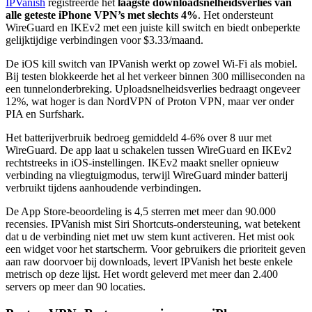
IPVanish
registreerde het
laagste downloadsnelheidsverlies van
alle geteste iPhone VPN’s met slechts 4%
. Het ondersteunt
WireGuard en IKEv2 met een juiste kill switch en biedt onbeperkte
gelijktijdige verbindingen voor $3.33/maand.
De iOS kill switch van IPVanish werkt op zowel Wi-Fi als mobiel.
Bij testen blokkeerde het al het verkeer binnen 300 milliseconden na
een tunnelonderbreking. Uploadsnelheidsverlies bedraagt ongeveer
12%, wat hoger is dan NordVPN of Proton VPN, maar ver onder
PIA en Surfshark.
Het batterijverbruik bedroeg gemiddeld 4-6% over 8 uur met
WireGuard. De app laat u schakelen tussen WireGuard en IKEv2
rechtstreeks in iOS-instellingen. IKEv2 maakt sneller opnieuw
verbinding na vliegtuigmodus, terwijl WireGuard minder batterij
verbruikt tijdens aanhoudende verbindingen.
De App Store-beoordeling is 4,5 sterren met meer dan 90.000
recensies. IPVanish mist Siri Shortcuts-ondersteuning, wat betekent
dat u de verbinding niet met uw stem kunt activeren. Het mist ook
een widget voor het startscherm. Voor gebruikers die prioriteit geven
aan raw doorvoer bij downloads, levert IPVanish het beste enkele
metrisch op deze lijst. Het wordt geleverd met meer dan 2.400
servers op meer dan 90 locaties.