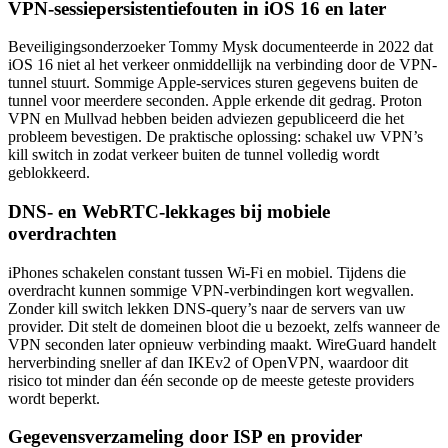
VPN-sessiepersistentiefouten in iOS 16 en later
Beveiligingsonderzoeker Tommy Mysk documenteerde in 2022 dat
iOS 16 niet al het verkeer onmiddellijk na verbinding door de VPN-
tunnel stuurt. Sommige Apple-services sturen gegevens buiten de
tunnel voor meerdere seconden. Apple erkende dit gedrag. Proton
VPN en Mullvad hebben beiden adviezen gepubliceerd die het
probleem bevestigen. De praktische oplossing: schakel uw VPN’s
kill switch in zodat verkeer buiten de tunnel volledig wordt
geblokkeerd.
DNS- en WebRTC-lekkages bij mobiele
overdrachten
iPhones schakelen constant tussen Wi-Fi en mobiel. Tijdens die
overdracht kunnen sommige VPN-verbindingen kort wegvallen.
Zonder kill switch lekken DNS-query’s naar de servers van uw
provider. Dit stelt de domeinen bloot die u bezoekt, zelfs wanneer de
VPN seconden later opnieuw verbinding maakt. WireGuard handelt
herverbinding sneller af dan IKEv2 of OpenVPN, waardoor dit
risico tot minder dan één seconde op de meeste geteste providers
wordt beperkt.
Gegevensverzameling door ISP en provider