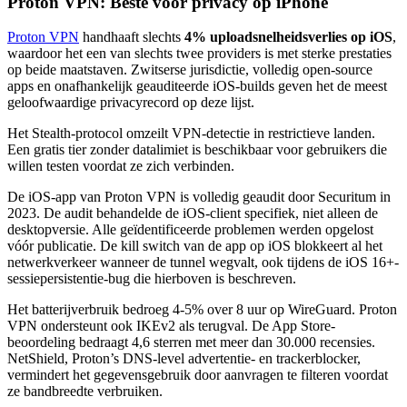
Proton VPN: Beste voor privacy op iPhone
Proton VPN
handhaaft slechts
4% uploadsnelheidsverlies op iOS
,
waardoor het een van slechts twee providers is met sterke prestaties
op beide maatstaven. Zwitserse jurisdictie, volledig open-source
apps en onafhankelijk geauditeerde iOS-builds geven het de meest
geloofwaardige privacyrecord op deze lijst.
Het Stealth-protocol omzeilt VPN-detectie in restrictieve landen.
Een gratis tier zonder datalimiet is beschikbaar voor gebruikers die
willen testen voordat ze zich verbinden.
De iOS-app van Proton VPN is volledig geaudit door Securitum in
2023. De audit behandelde de iOS-client specifiek, niet alleen de
desktopversie. Alle geïdentificeerde problemen werden opgelost
vóór publicatie. De kill switch van de app op iOS blokkeert al het
netwerkverkeer wanneer de tunnel wegvalt, ook tijdens de iOS 16+-
sessiepersistentie-bug die hierboven is beschreven.
Het batterijverbruik bedroeg 4-5% over 8 uur op WireGuard. Proton
VPN ondersteunt ook IKEv2 als terugval. De App Store-
beoordeling bedraagt 4,6 sterren met meer dan 30.000 recensies.
NetShield, Proton’s DNS-level advertentie- en trackerblocker,
vermindert het gegevensgebruik door aanvragen te filteren voordat
ze bandbreedte verbruiken.