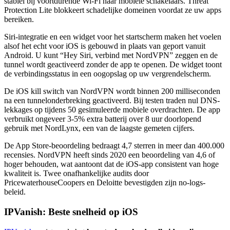
stabiel bij voortdurende Wi-Fi naar mobiele schakelaars. Threat
Protection Lite blokkeert schadelijke domeinen voordat ze uw apps
bereiken.
Siri-integratie en een widget voor het startscherm maken het voelen
alsof het echt voor iOS is gebouwd in plaats van geport vanuit
Android. U kunt “Hey Siri, verbind met NordVPN” zeggen en de
tunnel wordt geactiveerd zonder de app te openen. De widget toont
de verbindingsstatus in een oogopslag op uw vergrendelscherm.
De iOS kill switch van NordVPN wordt binnen 200 milliseconden
na een tunnelonderbreking geactiveerd. Bij testen traden nul DNS-
lekkages op tijdens 50 gesimuleerde mobiele overdrachten. De app
verbruikt ongeveer 3-5% extra batterij over 8 uur doorlopend
gebruik met NordLynx, een van de laagste gemeten cijfers.
De App Store-beoordeling bedraagt 4,7 sterren in meer dan 400.000
recensies. NordVPN heeft sinds 2020 een beoordeling van 4,6 of
hoger behouden, wat aantoont dat de iOS-app consistent van hoge
kwaliteit is. Twee onafhankelijke audits door
PricewaterhouseCoopers en Deloitte bevestigden zijn no-logs-
beleid.
IPVanish: Beste snelheid op iOS