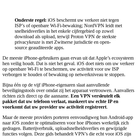
Onderste regel:
iOS beschermt uw verkeer niet tegen
ISP’s of openbare Wi-Fi-bewaking; NordVPN leidt met
snelheidsverlies in het enkele cijfergebied op zowel
download als upload, terwijl Proton VPN de sterkste
privacykeuze is met Zwitserse jurisdictie en open-
source geauditeerde apps.
De meeste iPhone-gebruikers gaan ervan uit dat Apple’s ecosysteem
hen veilig houdt. Dat is niet het geval. iOS doet niets om uw verkeer
op openbare Wi-Fi te beschermen, uw activiteit voor uw ISP
verborgen te houden of bewaking op netwerkniveau te stoppen.
Bijna één op de vijf iPhone-eigenaren slaat aanvullende
beveiligingstools over omdat zij het apparaat vertrouwen. Aanvallers
richten zich direct op die aanname.
Een VPN versleutelt elk
pakket dat uw telefoon verlaat, maskeert uw echte IP en
voorkomt dat uw provider uw activiteit registreert
.
Maar de meeste providers porteren eenvoudigweg hun Android-app
naar iOS zonder te optimaliseren voor hoe iPhones werkelijk zich
gedragen. Batterijverbruik, uploadsnelheidsverlies en gewijzigde
functies volgen. Deze gids behandelt VPN’s die echt voor iOS zijn