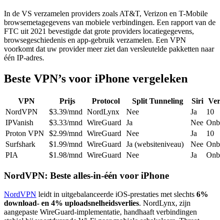
In de VS verzamelen providers zoals AT&T, Verizon en T-Mobile
browsemetagegevens van mobiele verbindingen. Een rapport van de
FTC uit 2021 bevestigde dat grote providers locatiegegevens,
browsegeschiedenis en app-gebruik verzamelen. Een VPN
voorkomt dat uw provider meer ziet dan versleutelde pakketten naar
één IP-adres.
Beste VPN’s voor iPhone vergeleken
VPN
Prijs
Protocol
Split Tunneling
Siri
Ver
NordVPN
$3.39/mnd
NordLynx
Nee
Ja
10
IPVanish
$3.33/mnd
WireGuard
Ja
Nee
Onb
Proton VPN
$2.99/mnd
WireGuard
Nee
Ja
10
Surfshark
$1.99/mnd
WireGuard
Ja (websiteniveau)
Nee
Onb
PIA
$1.98/mnd
WireGuard
Nee
Ja
Onb
NordVPN: Beste alles-in-één voor iPhone
NordVPN
leidt in uitgebalanceerde iOS-prestaties met slechts
6%
download- en 4% uploadsnelheidsverlies
. NordLynx, zijn
aangepaste WireGuard-implementatie, handhaaft verbindingen