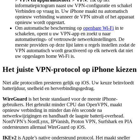
informatiepictogram naast uw VPN-configuratie en schakel
Verbinden op vraag in. Uw iPhone maakt nu automatisch
opnieuw verbinding wanneer de VPN uitvalt of het apparaat
opnieuw wordt opgestart.
Om automatische bescherming op
openbare Wi-Fi
in te
schakelen, opent u uw VPN-app en zoekt u naar
automatiserings- of vertrouwde netwerkinstellingen. De
meeste providers op deze lijst laten u regels instellen zodat de
VPN automatisch wordt geactiveerd op elk netwerk dat niet
uw opgeslagen home Wi-Fi is.
Het juiste VPN-protocol op iPhone kiezen
Niet alle protocollen presteren gelijk op iOS. Uw keuze beïnvloedt
batterijduur, snelheid en herverbindingsgedrag.
WireGuard
is het beste standaard voor de meeste iPhone-
gebruikers. Het gebruikt minder CPU dan OpenVPN, maakt
opnieuw verbinding in minder dan één seconde na
netwerkwijzigingen en handhaaft de laagste batterij-overhead.
NordVPN’s NordLynx, IPVanish, Proton VPN, Surfshark en PIA
ondersteunen allemaal WireGuard op iOS.
IKEv2
is Apple’s native ondersteund protocol. Het maakt sneller