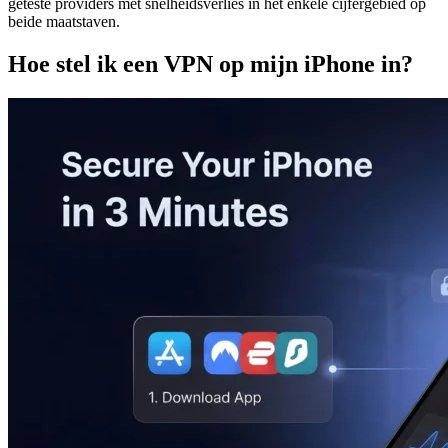
geteste providers met snelheidsverlies in het enkele cijfergebied op
beide maatstaven.
Hoe stel ik een VPN op mijn iPhone in?