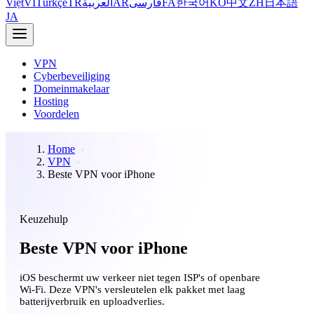
Việt
VI
Türkçe
TR
العربية
AR
فارسی
FA
한국어
KO
中文
ZH
日本語
JA
VPN
Cyberbeveiliging
Domeinmakelaar
Hosting
Voordelen
Home
VPN
Beste VPN voor iPhone
Keuzehulp
Beste VPN voor iPhone
iOS beschermt uw verkeer niet tegen ISP's of openbare
Wi-Fi. Deze VPN's versleutelen elk pakket met laag
batterijverbruik en uploadverlies.