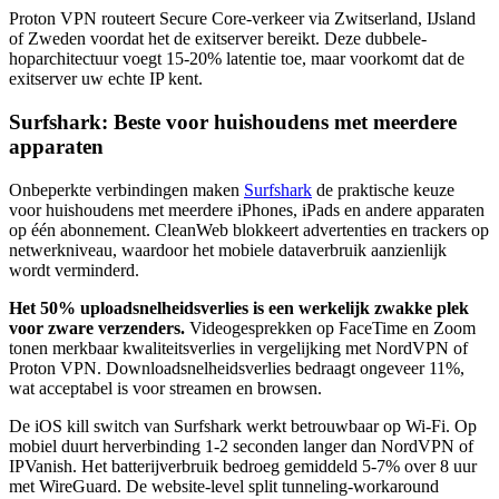
Proton VPN routeert Secure Core-verkeer via Zwitserland, IJsland
of Zweden voordat het de exitserver bereikt. Deze dubbele-
hoparchitectuur voegt 15-20% latentie toe, maar voorkomt dat de
exitserver uw echte IP kent.
Surfshark: Beste voor huishoudens met meerdere
apparaten
Onbeperkte verbindingen maken
Surfshark
de praktische keuze
voor huishoudens met meerdere iPhones, iPads en andere apparaten
op één abonnement. CleanWeb blokkeert advertenties en trackers op
netwerkniveau, waardoor het mobiele dataverbruik aanzienlijk
wordt verminderd.
Het 50% uploadsnelheidsverlies is een werkelijk zwakke plek
voor zware verzenders.
Videogesprekken op FaceTime en Zoom
tonen merkbaar kwaliteitsverlies in vergelijking met NordVPN of
Proton VPN. Downloadsnelheidsverlies bedraagt ongeveer 11%,
wat acceptabel is voor streamen en browsen.
De iOS kill switch van Surfshark werkt betrouwbaar op Wi-Fi. Op
mobiel duurt herverbinding 1-2 seconden langer dan NordVPN of
IPVanish. Het batterijverbruik bedroeg gemiddeld 5-7% over 8 uur
met WireGuard. De website-level split tunneling-workaround