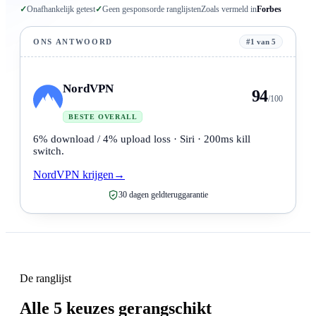
✓
Onafhankelijk getest
✓
Geen gesponsorde ranglijsten
Zoals vermeld in
Forbes
ONS ANTWOORD
#1 van 5
NordVPN
94
/100
BESTE OVERALL
6% download / 4% upload loss · Siri · 200ms kill
switch.
NordVPN krijgen
→
30 dagen geldteruggarantie
De ranglijst
Alle 5 keuzes gerangschikt