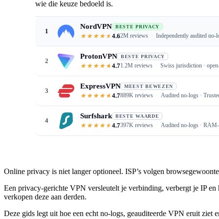
wie die keuze bedoeld is.
NordVPN
BESTE PRIVACY
1
4.6
2M reviews
Independently audited no-l
ProtonVPN
BESTE PRIVACY
2
4.7
1.2M reviews
Swiss jurisdiction · open
ExpressVPN
MEEST BEWEZEN
3
4.7
889K reviews
Audited no-logs · Truste
Surfshark
BESTE WAARDE
4
4.7
397K reviews
Audited no-logs · RAM-o
Online privacy is niet langer optioneel. ISP’s volgen browsegewoonten
Een privacy-gerichte VPN versleutelt je verbinding, verbergt je IP e
verkopen deze aan derden.
Deze gids legt uit hoe een echt no-logs, geauditeerde VPN eruit ziet