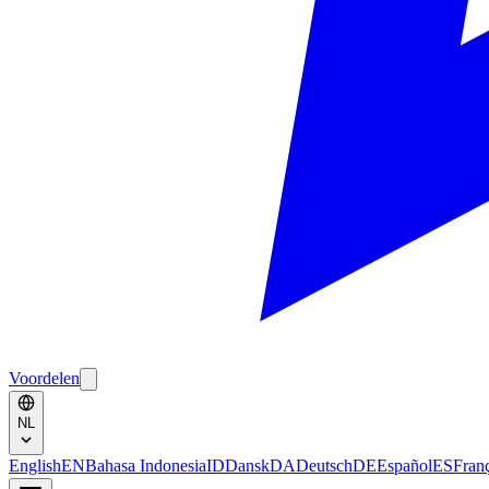
Voordelen
NL
English
EN
Bahasa Indonesia
ID
Dansk
DA
Deutsch
DE
Español
ES
Fran