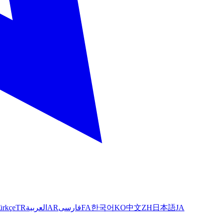
ürkçe
TR
العربية
AR
فارسی
FA
한국어
KO
中文
ZH
日本語
JA