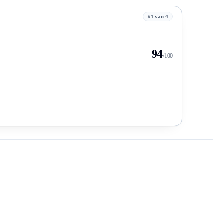
#1 van 4
94
/100