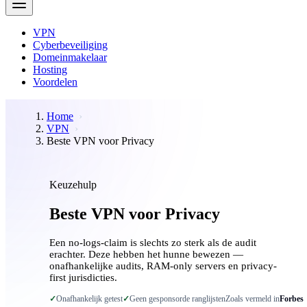
VPN
Cyberbeveiliging
Domeinmakelaar
Hosting
Voordelen
Home
VPN
Beste VPN voor Privacy
Keuzehulp
Beste VPN voor Privacy
Een no-logs-claim is slechts zo sterk als de audit
erachter. Deze hebben het hunne bewezen —
onafhankelijke audits, RAM-only servers en privacy-
first jurisdicties.
✓
Onafhankelijk getest
✓
Geen gesponsorde ranglijsten
Zoals vermeld in
Forbes