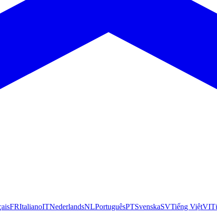
çais
FR
Italiano
IT
Nederlands
NL
Português
PT
Svenska
SV
Tiếng Việt
VI
T