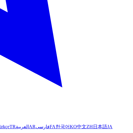
ürkçe
TR
العربية
AR
فارسی
FA
한국어
KO
中文
ZH
日本語
JA