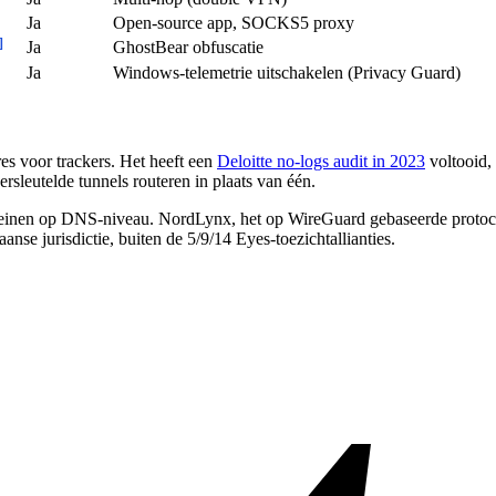
Ja
Open-source app, SOCKS5 proxy
]
Ja
GhostBear obfuscatie
Ja
Windows-telemetrie uitschakelen (Privacy Guard)
s voor trackers. Het heeft een
Deloitte no-logs audit in 2023
voltooid, 
leutelde tunnels routeren in plaats van één.
inen op DNS-niveau. NordLynx, het op WireGuard gebaseerde protocol
e jurisdictie, buiten de 5/9/14 Eyes-toezichtallianties.