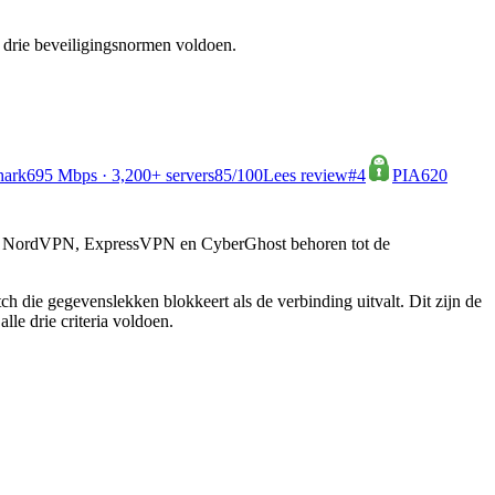
e drie beveiligingsnormen voldoen.
hark
695 Mbps · 3,200+ servers
85
/100
Lees review
#4
PIA
620
h — NordVPN, ExpressVPN en CyberGhost behoren tot de
ch die gegevenslekken blokkeert als de verbinding uitvalt. Dit zijn de
le drie criteria voldoen.