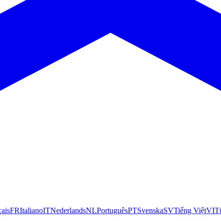
çais
FR
Italiano
IT
Nederlands
NL
Português
PT
Svenska
SV
Tiếng Việt
VI
T