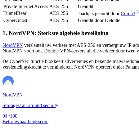
Private Internet Access
AES-256
Geaudit
[3
TunnelBear
AES-256
Jaarlijks geaudit door
Cure53
CyberGhost
AES-256
Geaudit door Deloitte
1. NordVPN: Sterkste algehele beveiliging
NordVPN
versleutelt uw verkeer met AES-256 en verbergt uw IP-adre
NordVPN voert ook Double VPN-servers uit die verkeer door twee vers
De CyberSec-functie blokkeert advertenties en bekende malwaredome
versleutelingskracht te verminderen. NordVPN opereert onder Panamaans
NordVPN
Strongest all-around security
94
/100
Betrouwbaarheidsscore