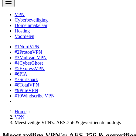
VPN
Cyberbeveiliging
Domeinmakelaar
Hosting
Voordelen
#1
NordVPN
#2
ProtonVPN
#3
Mullvad VPN
#4
CyberGhost
#5
ExpressVPN
#6
PIA
#7
Surfshark
#8
TotalVPN
#9
PureVPN
#10
Windscribe VPN
Home
VPN
Meest veilige VPN's: AES-256 & geverifieerde no-logs
Meest veilige VPN's: AES-256 & geverifiee