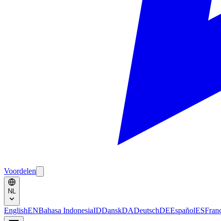
Voordelen
NL
English
EN
Bahasa Indonesia
ID
Dansk
DA
Deutsch
DE
Español
ES
Fran