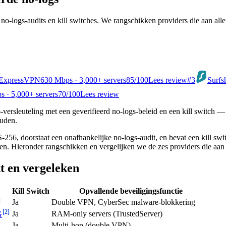
o-logs-audits en kill switches. We rangschikken providers die aan all
ExpressVPN
630 Mbps · 3,000+ servers
85
/100
Lees review
#3
Surfs
 · 5,000+ servers
70
/100
Lees review
ersleuteling met een geverifieerd no-logs-beleid en een kill switc
ouden.
256, doorstaat een onafhankelijke no-logs-audit, en bevat een kill swit
n. Hieronder rangschikken en vergelijken we de zes providers die aan al
t en vergeleken
Kill Switch
Opvallende beveiligingsfunctie
]
Ja
Double VPN, CyberSec malware-blokkering
[2]
Ja
RAM-only servers (TrustedServer)
G
Ja
Multi-hop (double VPN)