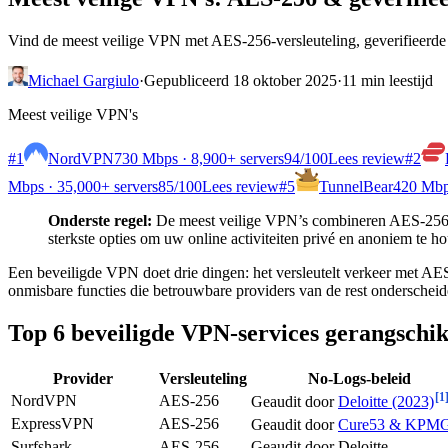
Vind de meest veilige VPN met AES-256-versleuteling, geverifieerde n
Michael Gargiulo
·
Gepubliceerd 18 oktober 2025
·
11 min leestijd
Meest veilige VPN's
#1
NordVPN
730 Mbps · 8,900+ servers
94
/100
Lees review
#2
Mbps · 35,000+ servers
85
/100
Lees review
#5
TunnelBear
420 Mbps
Onderste regel:
De meest veilige VPN’s combineren AES-256-v
sterkste opties om uw online activiteiten privé en anoniem te h
Een beveiligde VPN doet drie dingen: het versleutelt verkeer met AES-
onmisbare functies die betrouwbare providers van de rest onderscheide
Top 6 beveiligde VPN-services gerangschik
Provider
Versleuteling
No-Logs-beleid
[1
NordVPN
AES-256
Geaudit door
Deloitte (2023)
ExpressVPN
AES-256
Geaudit door
Cure53 & KPM
Surfshark
AES-256
Geaudit door Deloitte