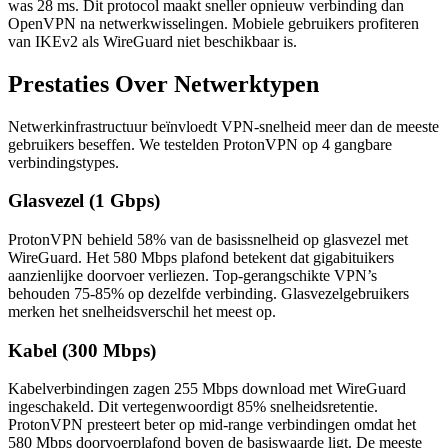
was 28 ms. Dit protocol maakt sneller opnieuw verbinding dan
OpenVPN na netwerkwisselingen. Mobiele gebruikers profiteren
van IKEv2 als WireGuard niet beschikbaar is.
Prestaties Over Netwerktypen
Netwerkinfrastructuur beïnvloedt VPN-snelheid meer dan de meeste
gebruikers beseffen. We testelden ProtonVPN op 4 gangbare
verbindingstypes.
Glasvezel (1 Gbps)
ProtonVPN behield 58% van de basissnelheid op glasvezel met
WireGuard. Het 580 Mbps plafond betekent dat gigabituikers
aanzienlijke doorvoer verliezen. Top-gerangschikte VPN’s
behouden 75-85% op dezelfde verbinding. Glasvezelgebruikers
merken het snelheidsverschil het meest op.
Kabel (300 Mbps)
Kabelverbindingen zagen 255 Mbps download met WireGuard
ingeschakeld. Dit vertegenwoordigt 85% snelheidsretentie.
ProtonVPN presteert beter op mid-range verbindingen omdat het
580 Mbps doorvoerplafond boven de basiswaarde ligt. De meeste