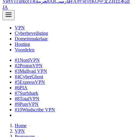
Việt
VI
Türkçe
TR
العربية
AR
فارسی
FA
한국어
KO
中文
ZH
日本語
JA
VPN
Cyberbeveiliging
Domeinmakelaar
Hosting
Voordelen
#1
NordVPN
#2
ProtonVPN
#3
Mullvad VPN
#4
CyberGhost
#5
ExpressVPN
#6
PIA
#7
Surfshark
#8
TotalVPN
#9
PureVPN
#10
Windscribe VPN
Home
VPN
Protonvpn