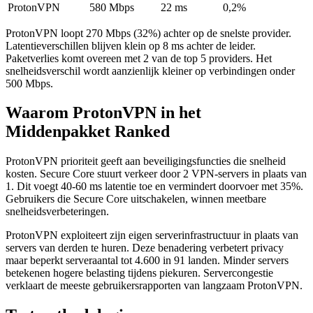
ProtonVPN
580 Mbps
22 ms
0,2%
ProtonVPN loopt 270 Mbps (32%) achter op de snelste provider.
Latentieverschillen blijven klein op 8 ms achter de leider.
Paketverlies komt overeen met 2 van de top 5 providers. Het
snelheidsverschil wordt aanzienlijk kleiner op verbindingen onder
500 Mbps.
Waarom ProtonVPN in het
Middenpakket Ranked
ProtonVPN prioriteit geeft aan beveiligingsfuncties die snelheid
kosten. Secure Core stuurt verkeer door 2 VPN-servers in plaats van
1. Dit voegt 40-60 ms latentie toe en vermindert doorvoer met 35%.
Gebruikers die Secure Core uitschakelen, winnen meetbare
snelheidsverbeteringen.
ProtonVPN exploiteert zijn eigen serverinfrastructuur in plaats van
servers van derden te huren. Deze benadering verbetert privacy
maar beperkt serveraantal tot 4.600 in 91 landen. Minder servers
betekenen hogere belasting tijdens piekuren. Servercongestie
verklaart de meeste gebruikersrapporten van langzaam ProtonVPN.