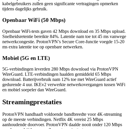
kabelgebruikers zullen geen significante vertragingen opmerken
tijdens dagelijks gebruik.
Openbaar WiFi (50 Mbps)
Openbaar WiFi-tests gaven 42 Mbps download en 35 Mbps upload.
Snelheidsretentie bereikte 84%. Latentie nam toe tot 45 ms vanwege
netwerkcongestie. ProtonVPN’s Secure Core-functie voegde 15-20
ms extra latentie toe op openbare netwerken.
Mobiel (5G en LTE)
5G-verbindingen leverden 280 Mbps download via ProtonVPN
WireGuard. LTE-verbindingen haalden gemiddeld 65 Mbps
download. Batterijverbruik nam 12% toe met WireGuard actief
gedurende 4 uur. IKEv2 verwerkte netwerkovergangen tussen WiFi
en mobiel soepeler dan WireGuard.
Streamingprestaties
ProtonVPN handhaaft voldoende bandbreedte voor 4K-streaming
op de meeste verbindingen. Netflix 4K vereist 25 Mbps
aanhoudende doorvoer. ProtonVPN daalde nooit onder 120 Mbps