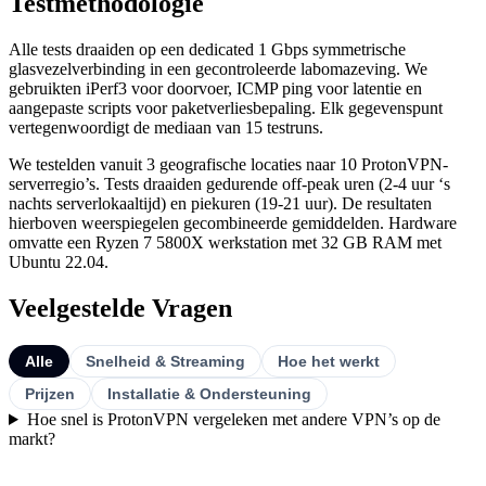
Testmethodologie
Alle tests draaiden op een dedicated 1 Gbps symmetrische
glasvezelverbinding in een gecontroleerde labomazeving. We
gebruikten iPerf3 voor doorvoer, ICMP ping voor latentie en
aangepaste scripts voor paketverliesbepaling. Elk gegevenspunt
vertegenwoordigt de mediaan van 15 testruns.
We testelden vanuit 3 geografische locaties naar 10 ProtonVPN-
serverregio’s. Tests draaiden gedurende off-peak uren (2-4 uur ‘s
nachts serverlokaaltijd) en piekuren (19-21 uur). De resultaten
hierboven weerspiegelen gecombineerde gemiddelden. Hardware
omvatte een Ryzen 7 5800X werkstation met 32 GB RAM met
Ubuntu 22.04.
Veelgestelde Vragen
Alle
Snelheid & Streaming
Hoe het werkt
Prijzen
Installatie & Ondersteuning
Hoe snel is ProtonVPN vergeleken met andere VPN’s op de
markt?