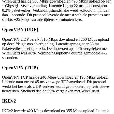
WireGuard haalde 580 Mbps download en 490 Mbps upload op een
1 Gbps glasvezelverbinding. Latentie lag op 22 ms met consistent
0,2% paketverlies. Verbindingshandshake werd voltooid in minder
dan 1 seconde. Dit protocol leverde de meest stabiele prestaties met
slechts ±25 Mbps variatie tijdens 30-minuten tests.
OpenVPN (UDP)
OpenVPN UDP bereikt 310 Mbps download en 260 Mbps upload
op dezelfde glasvezelverbinding. Latentie sprong naar 38 ms.
Paketverlies bleef op 0,3%. De doorvoercapaciteit vergeleken met
WireGuard was 46%. Verbindingsopbouw duurde gemiddeld 4-6
seconden.
OpenVPN (TCP)
OpenVPN TCP haalde 240 Mbps download en 195 Mbps upload.
Latentie nam toe tot 45 ms vanwege TCP-overhead. Dit protocol
werkt het beste als UDP-verkeer wordt geblokkeerd op restrictieve
netwerken. Snelheid daalde 59% vergeleken met WireGuard.
IKEv2
IKEv2 leverde 420 Mbps download en 355 Mbps upload. Latentie