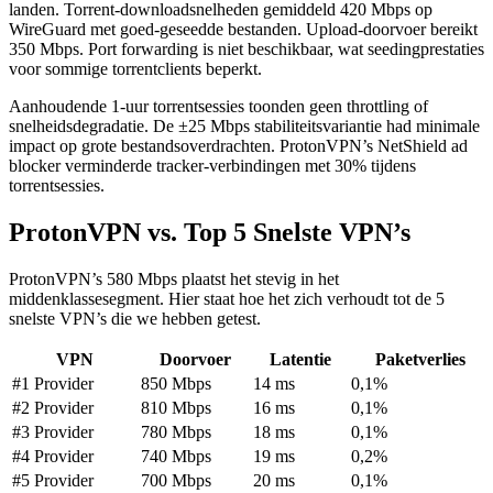
landen. Torrent-downloadsnelheden gemiddeld 420 Mbps op
WireGuard met goed-geseedde bestanden. Upload-doorvoer bereikt
350 Mbps. Port forwarding is niet beschikbaar, wat seedingprestaties
voor sommige torrentclients beperkt.
Aanhoudende 1-uur torrentsessies toonden geen throttling of
snelheidsdegradatie. De ±25 Mbps stabiliteitsvariantie had minimale
impact op grote bestandsoverdrachten. ProtonVPN’s NetShield ad
blocker verminderde tracker-verbindingen met 30% tijdens
torrentsessies.
ProtonVPN vs. Top 5 Snelste VPN’s
ProtonVPN’s 580 Mbps plaatst het stevig in het
middenklassesegment. Hier staat hoe het zich verhoudt tot de 5
snelste VPN’s die we hebben getest.
VPN
Doorvoer
Latentie
Paketverlies
#1 Provider
850 Mbps
14 ms
0,1%
#2 Provider
810 Mbps
16 ms
0,1%
#3 Provider
780 Mbps
18 ms
0,1%
#4 Provider
740 Mbps
19 ms
0,2%
#5 Provider
700 Mbps
20 ms
0,1%