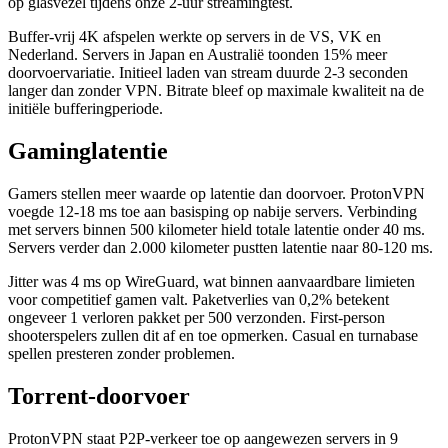
op glasvezel tijdens onze 2-uur streamingtest.
Buffer-vrij 4K afspelen werkte op servers in de VS, VK en
Nederland. Servers in Japan en Australië toonden 15% meer
doorvoervariatie. Initieel laden van stream duurde 2-3 seconden
langer dan zonder VPN. Bitrate bleef op maximale kwaliteit na de
initiële bufferingperiode.
Gaminglatentie
Gamers stellen meer waarde op latentie dan doorvoer. ProtonVPN
voegde 12-18 ms toe aan basisping op nabije servers. Verbinding
met servers binnen 500 kilometer hield totale latentie onder 40 ms.
Servers verder dan 2.000 kilometer pustten latentie naar 80-120 ms.
Jitter was 4 ms op WireGuard, wat binnen aanvaardbare limieten
voor competitief gamen valt. Paketverlies van 0,2% betekent
ongeveer 1 verloren pakket per 500 verzonden. First-person
shooterspelers zullen dit af en toe opmerken. Casual en turnabase
spellen presteren zonder problemen.
Torrent-doorvoer
ProtonVPN staat P2P-verkeer toe op aangewezen servers in 9