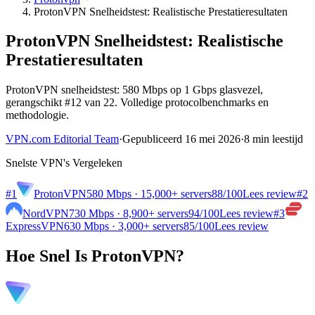
ProtonVPN Snelheidstest: Realistische Prestatieresultaten
ProtonVPN Snelheidstest: Realistische
Prestatieresultaten
ProtonVPN snelheidstest: 580 Mbps op 1 Gbps glasvezel,
gerangschikt #12 van 22. Volledige protocolbenchmarks en
methodologie.
VPN.com Editorial Team
·
Gepubliceerd 16 mei 2026
·
8 min leestijd
Snelste VPN's Vergeleken
#1
ProtonVPN
580 Mbps · 15,000+ servers
88
/100
Lees review
#2
NordVPN
730 Mbps · 8,900+ servers
94
/100
Lees review
#3
ExpressVPN
630 Mbps · 3,000+ servers
85
/100
Lees review
Hoe Snel Is ProtonVPN?