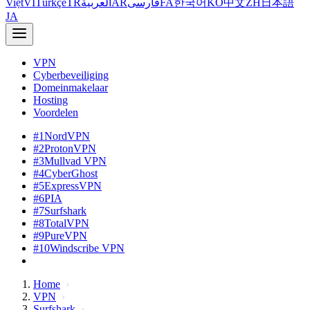
Việt
VI
Türkçe
TR
العربية
AR
فارسی
FA
한국어
KO
中文
ZH
日本語
JA
VPN
Cyberbeveiliging
Domeinmakelaar
Hosting
Voordelen
#1
NordVPN
#2
ProtonVPN
#3
Mullvad VPN
#4
CyberGhost
#5
ExpressVPN
#6
PIA
#7
Surfshark
#8
TotalVPN
#9
PureVPN
#10
Windscribe VPN
Home
VPN
Surfshark