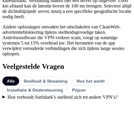
kabelafstand. Verbinding maken met een server op ongeveer 5.000
km afstand kan de latentie boven de 100 ms brengen. Selecteer altijd
de dichtstbijzijnde server, tenzij u een specifieke geografische locatie
nodig heeft.
Andere oplossingen omvatten het uitschakelen van CleanWeb-
advertentieblokkering tijdens snelheidsgevoelige taken.
Antivirussoftware die VPN-verkeer scant, voegt op sommige
systemen 5 tot 15% overhead toe. Het herstarten van de app
verwijdert verouderde verbindingen die zich tijdens lange sessies
ophopen.
Veelgestelde Vragen
Alle
Snelheid & Streaming
Hoe het werkt
Installatie & Ondersteuning
Prijzen
Hoe verhoudt Surfshark’s snelheid zich tot andere VPN’s?