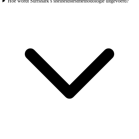
Hoe wordt Surfshark’s snelheidstestmethodologie uitgevoerd?