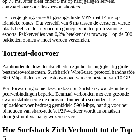
op 78 ms. Jitter bleef onder 5 ms op nabijgelegen servers,
aanvaardbaar voor first-person shooters.
Ter vergelijking: onze #1 gerangschikte VPN mat 14 ms op
identieke routes. Dat verschil van 6 ms tussen de eerste en vierde
plaats heeft zelden invloed op gameplay buiten professionele
esports. Pakketverlies van 0,2% betekent dat ruwweg 1 op de 500
pakketten opnieuw moet worden verzonden.
Torrent-doorvoer
Aanhoudende downloadsnelheden zijn het belangrijkst bij grote
bestandsoverdrachten. Surfshark’s WireGuard-protocol handhaafde
680 Mbps tijdens onze testdownload van een bestand van 10 GB.
Port forwarding is niet beschikbaar bij Surfshark, wat de initiële
peerverbindingen beperkt. Eenmaal verbonden met een gezonde
swarm stabiliseerde de doorvoer binnen 45 seconden. De
uploaddoorvoer bedroeg gemiddeld 590 Mbps, handig voor het
bijhouden van share-ratio’s. P2P-verkeer wordt automatisch
doorgestuurd via aangewezen servers.
Hoe Surfshark Zich Verhoudt tot de Top
5