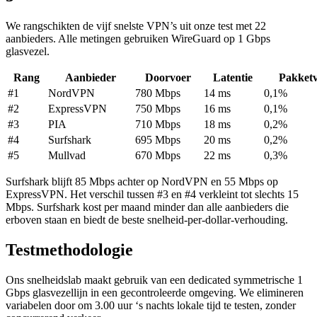
We rangschikten de vijf snelste VPN’s uit onze test met 22
aanbieders. Alle metingen gebruiken WireGuard op 1 Gbps
glasvezel.
Rang
Aanbieder
Doorvoer
Latentie
Pakketv
#1
NordVPN
780 Mbps
14 ms
0,1%
#2
ExpressVPN
750 Mbps
16 ms
0,1%
#3
PIA
710 Mbps
18 ms
0,2%
#4
Surfshark
695 Mbps
20 ms
0,2%
#5
Mullvad
670 Mbps
22 ms
0,3%
Surfshark blijft 85 Mbps achter op NordVPN en 55 Mbps op
ExpressVPN. Het verschil tussen #3 en #4 verkleint tot slechts 15
Mbps. Surfshark kost per maand minder dan alle aanbieders die
erboven staan en biedt de beste snelheid-per-dollar-verhouding.
Testmethodologie
Ons snelheidslab maakt gebruik van een dedicated symmetrische 1
Gbps glasvezellijn in een gecontroleerde omgeving. We elimineren
variabelen door om 3.00 uur ‘s nachts lokale tijd te testen, zonder