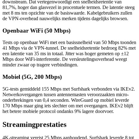
downstream. Dat vertegenwoordigt een snelheidsretentie van
81,7%, hoger dan glasvezel in procentuele termen. De latentie steeg
met 8 ms ten opzichte van de basiswaarde. Kabelgebruikers zullen
de VPN-overhead nauwelijks merken tijdens dagelijks browsen.
Openbaar WiFi (50 Mbps)
Tests op openbaar WiFi met een basissnelheid van 50 Mbps toonden
41 Mbps via de VPN-tunnel. De snelheidsretentie bedroeg 82% met
een latentie van 35 ms in totaal. Jitter was hoger gemeten op ±12
Mbps door WiFi-interferentie. De versleutelingsoverhead weegt
minder zwaar op tragere verbindingen.
Mobiel (5G, 200 Mbps)
5G-tests gemiddeld 155 Mbps met Surfshark verbonden via IKEv2.
Netwerkovergangen tussen antennemasten veroorzaakten micro-
onderbrekingen van 0,4 seconden. WireGuard op mobiel leverde
170 Mbps maar ging iets slechter om met overgangen. IKEv2 blijft
het betere mobiele protocol ondanks 9% lagere doorvoer.
Streamingprestaties
4K-streaming vereist 25 Mbps aanhoudend. Surfshark leverde 8 tot