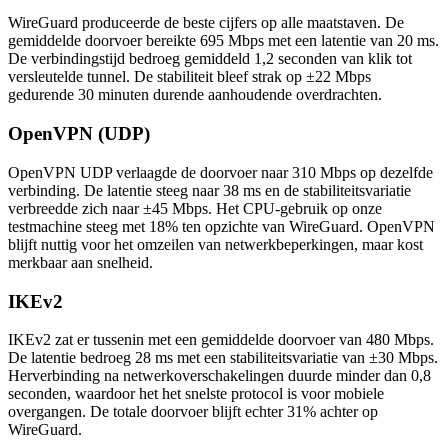
WireGuard produceerde de beste cijfers op alle maatstaven. De
gemiddelde doorvoer bereikte 695 Mbps met een latentie van 20 ms.
De verbindingstijd bedroeg gemiddeld 1,2 seconden van klik tot
versleutelde tunnel. De stabiliteit bleef strak op ±22 Mbps
gedurende 30 minuten durende aanhoudende overdrachten.
OpenVPN (UDP)
OpenVPN UDP verlaagde de doorvoer naar 310 Mbps op dezelfde
verbinding. De latentie steeg naar 38 ms en de stabiliteitsvariatie
verbreedde zich naar ±45 Mbps. Het CPU-gebruik op onze
testmachine steeg met 18% ten opzichte van WireGuard. OpenVPN
blijft nuttig voor het omzeilen van netwerkbeperkingen, maar kost
merkbaar aan snelheid.
IKEv2
IKEv2 zat er tussenin met een gemiddelde doorvoer van 480 Mbps.
De latentie bedroeg 28 ms met een stabiliteitsvariatie van ±30 Mbps.
Herverbinding na netwerkoverschakelingen duurde minder dan 0,8
seconden, waardoor het het snelste protocol is voor mobiele
overgangen. De totale doorvoer blijft echter 31% achter op
WireGuard.