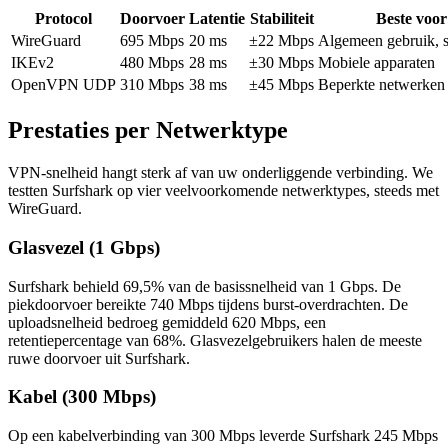
Protocol
Doorvoer
Latentie
Stabiliteit
Beste voor
WireGuard
695 Mbps
20 ms
±22 Mbps
Algemeen gebruik, 
IKEv2
480 Mbps
28 ms
±30 Mbps
Mobiele apparaten
OpenVPN UDP
310 Mbps
38 ms
±45 Mbps
Beperkte netwerken
Prestaties per Netwerktype
VPN-snelheid hangt sterk af van uw onderliggende verbinding. We
testten Surfshark op vier veelvoorkomende netwerktypes, steeds met
WireGuard.
Glasvezel (1 Gbps)
Surfshark behield 69,5% van de basissnelheid van 1 Gbps. De
piekdoorvoer bereikte 740 Mbps tijdens burst-overdrachten. De
uploadsnelheid bedroeg gemiddeld 620 Mbps, een
retentiepercentage van 68%. Glasvezelgebruikers halen de meeste
ruwe doorvoer uit Surfshark.
Kabel (300 Mbps)
Op een kabelverbinding van 300 Mbps leverde Surfshark 245 Mbps