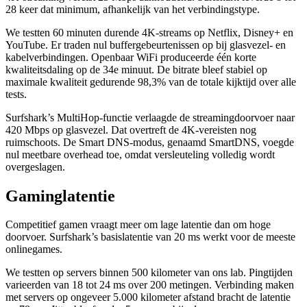
28 keer dat minimum, afhankelijk van het verbindingstype.
We testten 60 minuten durende 4K-streams op Netflix, Disney+ en
YouTube. Er traden nul buffergebeurtenissen op bij glasvezel- en
kabelverbindingen. Openbaar WiFi produceerde één korte
kwaliteitsdaling op de 34e minuut. De bitrate bleef stabiel op
maximale kwaliteit gedurende 98,3% van de totale kijktijd over alle
tests.
Surfshark’s MultiHop-functie verlaagde de streamingdoorvoer naar
420 Mbps op glasvezel. Dat overtreft de 4K-vereisten nog
ruimschoots. De Smart DNS-modus, genaamd SmartDNS, voegde
nul meetbare overhead toe, omdat versleuteling volledig wordt
overgeslagen.
Gaminglatentie
Competitief gamen vraagt meer om lage latentie dan om hoge
doorvoer. Surfshark’s basislatentie van 20 ms werkt voor de meeste
onlinegames.
We testten op servers binnen 500 kilometer van ons lab. Pingtijden
varieerden van 18 tot 24 ms over 200 metingen. Verbinding maken
met servers op ongeveer 5.000 kilometer afstand bracht de latentie