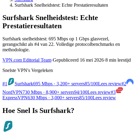
Surfshark Snelheidstest: Echte Prestatieresultaten
Surfshark Snelheidstest: Echte
Prestatieresultaten
Surfshark snelheidstest: 695 Mbps op 1 Gbps glasvezel,
gerangschikt als #4 van 22. Volledige protocolbenchmarks en
methodologie.
VPN.com Editorial Team
·
Gepubliceerd 16 mei 2026
·
8 min leestijd
Snelste VPN's Vergeleken
#1
Surfshark
695 Mbps · 3,200+ servers
85
/100
Lees review
#2
NordVPN
730 Mbps · 8,900+ servers
94
/100
Lees review
#3
ExpressVPN
630 Mbps · 3,000+ servers
85
/100
Lees review
Hoe Snel Is Surfshark?