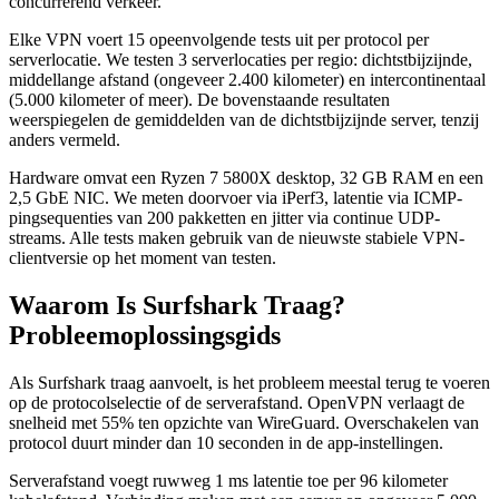
concurrerend verkeer.
Elke VPN voert 15 opeenvolgende tests uit per protocol per
serverlocatie. We testen 3 serverlocaties per regio: dichtstbijzijnde,
middellange afstand (ongeveer 2.400 kilometer) en intercontinentaal
(5.000 kilometer of meer). De bovenstaande resultaten
weerspiegelen de gemiddelden van de dichtstbijzijnde server, tenzij
anders vermeld.
Hardware omvat een Ryzen 7 5800X desktop, 32 GB RAM en een
2,5 GbE NIC. We meten doorvoer via iPerf3, latentie via ICMP-
pingsequenties van 200 pakketten en jitter via continue UDP-
streams. Alle tests maken gebruik van de nieuwste stabiele VPN-
clientversie op het moment van testen.
Waarom Is Surfshark Traag?
Probleemoplossingsgids
Als Surfshark traag aanvoelt, is het probleem meestal terug te voeren
op de protocolselectie of de serverafstand. OpenVPN verlaagt de
snelheid met 55% ten opzichte van WireGuard. Overschakelen van
protocol duurt minder dan 10 seconden in de app-instellingen.
Serverafstand voegt ruwweg 1 ms latentie toe per 96 kilometer