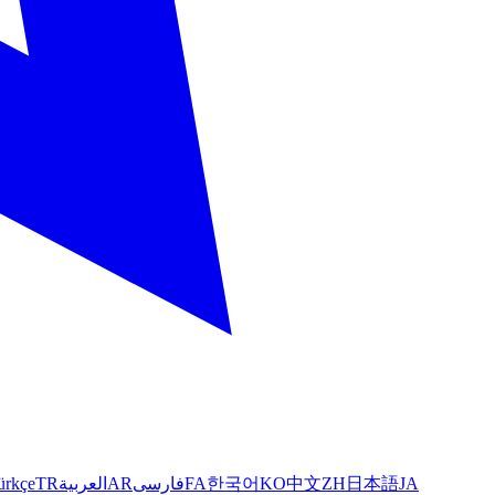
ürkçe
TR
العربية
AR
فارسی
FA
한국어
KO
中文
ZH
日本語
JA