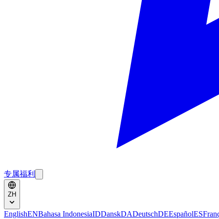
专属福利
ZH
English
EN
Bahasa Indonesia
ID
Dansk
DA
Deutsch
DE
Español
ES
Fran