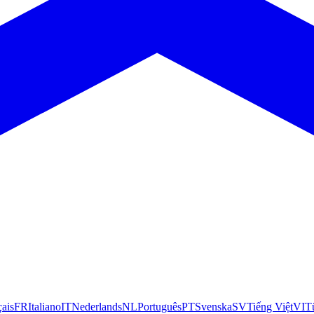
çais
FR
Italiano
IT
Nederlands
NL
Português
PT
Svenska
SV
Tiếng Việt
VI
T