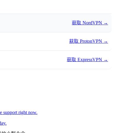
获取 NordVPN
→
获取 ProtonVPN
→
获取 ExpressVPN
→
e support right now.
day.