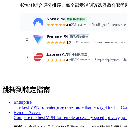
按实测综合评分排序。每个徽章说明该选项适合哪类
NordVPN
团队协作最佳
1
4.6
2M reviews
NordLayer for teams · cen
ProtonVPN
隐私保护最佳
2
4.7
1.2M reviews
Swiss jurisdiction · end
ExpressVPN
小团队首选
3
4.7
889K reviews
Simple deployment · de
跳转到特定指南
Enterprise
The best VPN for enterprise does more than encrypt traffic. C
Remote Access
Compare the best VPN for remote access by speed, privacy, pric