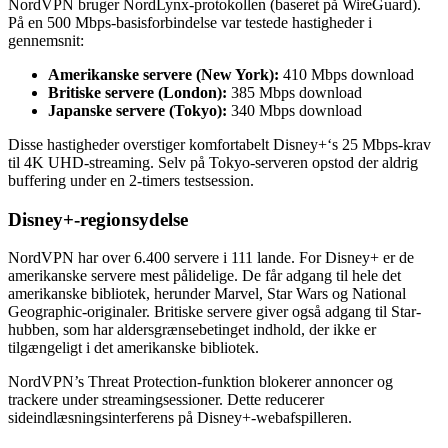
NordVPN bruger NordLynx-protokollen (baseret på WireGuard).
På en 500 Mbps-basisforbindelse var testede hastigheder i
gennemsnit:
Amerikanske servere (New York):
410 Mbps download
Britiske servere (London):
385 Mbps download
Japanske servere (Tokyo):
340 Mbps download
Disse hastigheder overstiger komfortabelt Disney+‘s 25 Mbps-krav
til 4K UHD-streaming. Selv på Tokyo-serveren opstod der aldrig
buffering under en 2-timers testsession.
Disney+-regionsydelse
NordVPN har over 6.400 servere i 111 lande. For Disney+ er de
amerikanske servere mest pålidelige. De får adgang til hele det
amerikanske bibliotek, herunder Marvel, Star Wars og National
Geographic-originaler. Britiske servere giver også adgang til Star-
hubben, som har aldersgrænsebetinget indhold, der ikke er
tilgængeligt i det amerikanske bibliotek.
NordVPN’s Threat Protection-funktion blokerer annoncer og
trackere under streamingsessioner. Dette reducerer
sideindlæsningsinterferens på Disney+-webafspilleren.