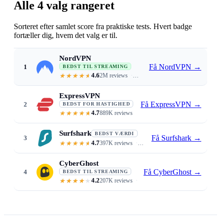
Alle 4 valg rangeret
Sorteret efter samlet score fra praktiske tests. Hvert badge
fortæller dig, hvem det valg er til.
NordVPN
Få NordVPN
→
1
BEDST TIL STREAMING
4.6
2M reviews
Accesses Disney+ libraries worldwid
ExpressVPN
Få ExpressVPN
→
2
BEDST FOR HASTIGHED
4.7
889K reviews
Buffer-free 4K · Lightway · wide 
Surfshark
BEDST VÆRDI
Få Surfshark
→
3
4.7
397K reviews
From $1.99/mo · unlimited devic
CyberGhost
Få CyberGhost
→
4
BEDST TIL STREAMING
4.2
207K reviews
Streaming-optimized servers label