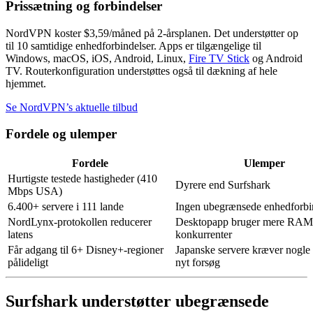
Prissætning og forbindelser
NordVPN koster $3,59/måned på 2-årsplanen. Det understøtter op
til 10 samtidige enhedforbindelser. Apps er tilgængelige til
Windows, macOS, iOS, Android, Linux,
Fire TV Stick
og Android
TV. Routerkonfiguration understøttes også til dækning af hele
hjemmet.
Se NordVPN’s aktuelle tilbud
Fordele og ulemper
Fordele
Ulemper
Hurtigste testede hastigheder (410
Dyrere end Surfshark
Mbps USA)
6.400+ servere i 111 lande
Ingen ubegrænsede enhedforbi
NordLynx-protokollen reducerer
Desktopapp bruger mere RAM
latens
konkurrenter
Får adgang til 6+ Disney+-regioner
Japanske servere kræver nogle
pålideligt
nyt forsøg
Surfshark understøtter ubegrænsede