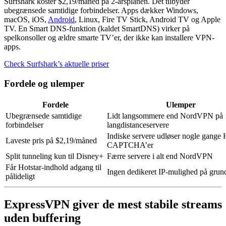
Surfshark koster $2,19/måned på 2-årsplanen. Det tilbyder
ubegrænsede samtidige forbindelser. Apps dækker Windows,
macOS, iOS,
Android
, Linux, Fire TV Stick, Android TV og Apple
TV. En Smart DNS-funktion (kaldet SmartDNS) virker på
spelkonsoller og ældre smarte TV’er, der ikke kan installere VPN-
apps.
Check Surfshark’s aktuelle priser
Fordele og ulemper
Fordele
Ulemper
Ubegrænsede samtidige
Lidt langsommere end NordVPN på
forbindelser
langdistanceservere
Indiske servere udløser nogle gange 
Laveste pris på $2,19/måned
CAPTCHA’er
Split tunneling kun til Disney+
Færre servere i alt end NordVPN
Får Hotstar-indhold adgang til
Ingen dedikeret IP-mulighed på grun
pålideligt
ExpressVPN giver de mest stabile streams
uden buffering