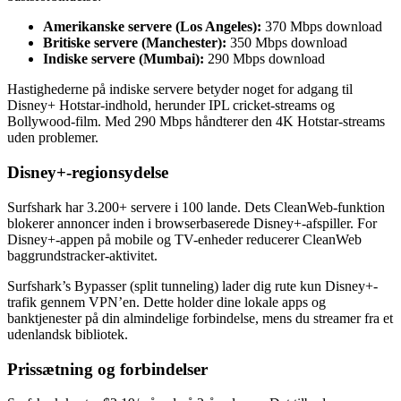
Amerikanske servere (Los Angeles):
370 Mbps download
Britiske servere (Manchester):
350 Mbps download
Indiske servere (Mumbai):
290 Mbps download
Hastighederne på indiske servere betyder noget for adgang til
Disney+ Hotstar-indhold, herunder IPL cricket-streams og
Bollywood-film. Med 290 Mbps håndterer den 4K Hotstar-streams
uden problemer.
Disney+-regionsydelse
Surfshark har 3.200+ servere i 100 lande. Dets CleanWeb-funktion
blokerer annoncer inden i browserbaserede Disney+-afspiller. For
Disney+-appen på mobile og TV-enheder reducerer CleanWeb
baggrundstracker-aktivitet.
Surfshark’s Bypasser (split tunneling) lader dig rute kun Disney+-
trafik gennem VPN’en. Dette holder dine lokale apps og
banktjenester på din almindelige forbindelse, mens du streamer fra et
udenlandsk bibliotek.
Prissætning og forbindelser