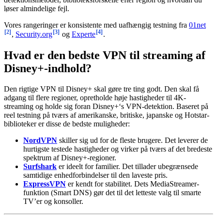
løser almindelige fejl.
Vores rangeringer er konsistente med uafhængig testning fra
01net
[2]
[3]
[4]
,
Security.org
og
Experte
.
Hvad er den bedste VPN til streaming af
Disney+-indhold?
Den rigtige VPN til Disney+ skal gøre tre ting godt. Den skal få
adgang til flere regioner, opretholde høje hastigheder til 4K-
streaming og holde sig foran Disney+‘s VPN-detektion. Baseret på
reel testning på tværs af amerikanske, britiske, japanske og Hotstar-
biblioteker er disse de bedste muligheder:
NordVPN
skiller sig ud for de fleste brugere. Det leverer de
hurtigste testede hastigheder og virker på tværs af det bredeste
spektrum af Disney+-regioner.
Surfshark
er ideelt for familier. Det tillader ubegrænsede
samtidige enhedforbindelser til den laveste pris.
ExpressVPN
er kendt for stabilitet. Dets MediaStreamer-
funktion (Smart DNS) gør det til det letteste valg til smarte
TV’er og konsoller.