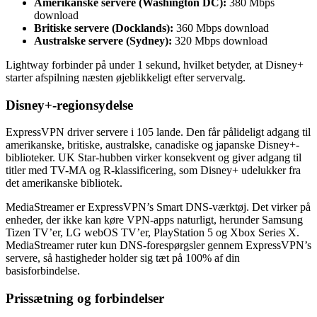
Amerikanske servere (Washington DC):
380 Mbps
download
Britiske servere (Docklands):
360 Mbps download
Australske servere (Sydney):
320 Mbps download
Lightway forbinder på under 1 sekund, hvilket betyder, at Disney+
starter afspilning næsten øjeblikkeligt efter servervalg.
Disney+-regionsydelse
ExpressVPN driver servere i 105 lande. Den får pålideligt adgang til
amerikanske, britiske, australske, canadiske og japanske Disney+-
biblioteker. UK Star-hubben virker konsekvent og giver adgang til
titler med TV-MA og R-klassificering, som Disney+ udelukker fra
det amerikanske bibliotek.
MediaStreamer er ExpressVPN’s Smart DNS-værktøj. Det virker på
enheder, der ikke kan køre VPN-apps naturligt, herunder Samsung
Tizen TV’er, LG webOS TV’er, PlayStation 5 og Xbox Series X.
MediaStreamer ruter kun DNS-forespørgsler gennem ExpressVPN’s
servere, så hastigheder holder sig tæt på 100% af din
basisforbindelse.
Prissætning og forbindelser