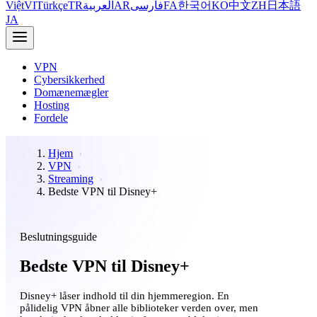
Việt
VI
Türkçe
TR
العربية
AR
فارسی
FA
한국어
KO
中文
ZH
日本語
JA
VPN
Cybersikkerhed
Domænemægler
Hosting
Fordele
Hjem
VPN
Streaming
Bedste VPN til Disney+
Beslutningsguide
Bedste VPN til Disney+
Disney+ låser indhold til din hjemmeregion. En
pålidelig VPN åbner alle biblioteker verden over, men