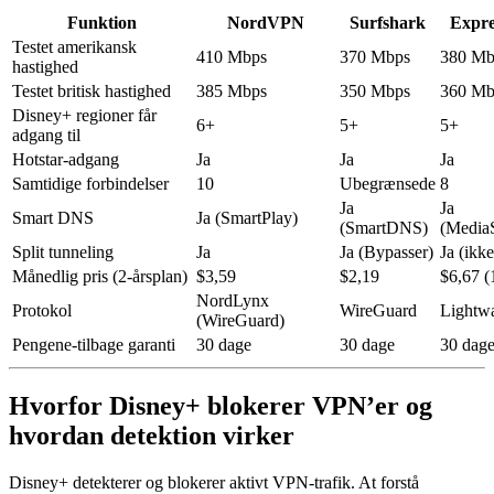
Funktion
NordVPN
Surfshark
Expr
Testet amerikansk
410 Mbps
370 Mbps
380 Mb
hastighed
Testet britisk hastighed
385 Mbps
350 Mbps
360 Mb
Disney+ regioner får
6+
5+
5+
adgang til
Hotstar-adgang
Ja
Ja
Ja
Samtidige forbindelser
10
Ubegrænsede
8
Ja
Ja
Smart DNS
Ja (SmartPlay)
(SmartDNS)
(Media
Split tunneling
Ja
Ja (Bypasser)
Ja (ikk
Månedlig pris (2-årsplan)
$3,59
$2,19
$6,67 (
NordLynx
Protokol
WireGuard
Lightw
(WireGuard)
Pengene-tilbage garanti
30 dage
30 dage
30 dag
Hvorfor Disney+ blokerer VPN’er og
hvordan detektion virker
Disney+ detekterer og blokerer aktivt VPN-trafik. At forstå