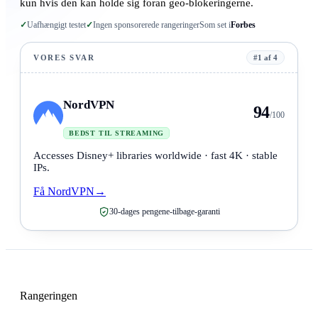
kun hvis den kan holde sig foran geo-blokeringerne.
✓
Uafhængigt testet
✓
Ingen sponsorerede rangeringer
Som set i
Forbes
VORES SVAR
#1 af 4
NordVPN
94
/100
BEDST TIL STREAMING
Accesses Disney+ libraries worldwide · fast 4K · stable
IPs.
Få NordVPN
→
30-dages pengene-tilbage-garanti
Rangeringen