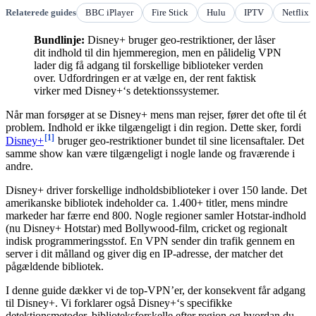
Relaterede guides
BBC iPlayer
Fire Stick
Hulu
IPTV
Netflix
Bundlinje:
Disney+ bruger geo-restriktioner, der låser
dit indhold til din hjemmeregion, men en pålidelig VPN
lader dig få adgang til forskellige biblioteker verden
over. Udfordringen er at vælge en, der rent faktisk
virker med Disney+‘s detektionssystemer.
Når man forsøger at se Disney+ mens man rejser, fører det ofte til ét
problem. Indhold er ikke tilgængeligt i din region. Dette sker, fordi
[1]
Disney+
bruger geo-restriktioner bundet til sine licensaftaler. Det
samme show kan være tilgængeligt i nogle lande og fraværende i
andre.
Disney+ driver forskellige indholdsbiblioteker i over 150 lande. Det
amerikanske bibliotek indeholder ca. 1.400+ titler, mens mindre
markeder har færre end 800. Nogle regioner samler Hotstar-indhold
(nu Disney+ Hotstar) med Bollywood-film, cricket og regionalt
indisk programmeringsstof. En VPN sender din trafik gennem en
server i dit målland og giver dig en IP-adresse, der matcher det
pågældende bibliotek.
I denne guide dækker vi de top-VPN’er, der konsekvent får adgang
til Disney+. Vi forklarer også Disney+‘s specifikke
detektionsmetoder, biblioteksforskelle efter region og hvordan du