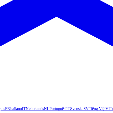
çais
FR
Italiano
IT
Nederlands
NL
Português
PT
Svenska
SV
Tiếng Việt
VI
T