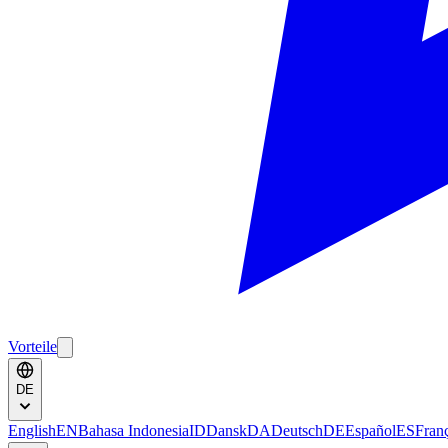
Vorteile
DE
English
EN
Bahasa Indonesia
ID
Dansk
DA
Deutsch
DE
Español
ES
Fran