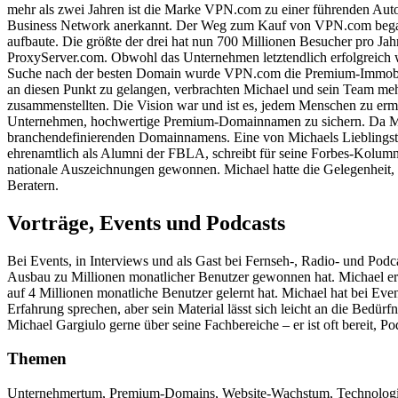
mehr als zwei Jahren ist die Marke VPN.com zu einer führenden Au
Business Network anerkannt. Der Weg zum Kauf von VPN.com begann, 
aufbaute. Die größte der drei hat nun 700 Millionen Besucher pro Jah
ProxyServer.com. Obwohl das Unternehmen letztendlich erfolgreich wa
Suche nach der besten Domain wurde VPN.com die Premium-Immobilie
an diesen Punkt zu gelangen, verbrachten Michael und sein Team mehr
zusammenstellten. Die Vision war und ist es, jedem Menschen zu er
Unternehmen, hochwertige Premium-Domainnamen zu sichern. Da Micha
branchendefinierenden Domainnamens. Eine von Michaels Lieblingstra
ehrenamtlich als Alumni der FBLA, schreibt für seine Forbes-Kolumne
nationale Auszeichnungen gewonnen. Michael hatte die Gelegenheit
Beratern.
Vorträge, Events und Podcasts
Bei Events, in Interviews und als Gast bei Fernseh-, Radio- und Pod
Ausbau zu Millionen monatlicher Benutzer gewonnen hat. Michael erinn
auf 4 Millionen monatliche Benutzer gelernt hat. Michael hat bei 
Erfahrung sprechen, aber sein Material lässt sich leicht an die Bedü
Michael Gargiulo gerne über seine Fachbereiche – er ist oft bereit, P
Themen
Unternehmertum, Premium-Domains, Website-Wachstum, Technologie, I