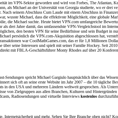
torität im VPN-Sektor geworden und wird von Forbes, The Atlantan, 
als Michael an der Universität von Georgia studierte, wo er drei ver
r. Nach seinem Abschluss Cum Laude mit einem Abschluss in Finanzen le
r, wusste Michael, dass die effektivste Möglichkeit, eine globale Mark
, die Michael suchte. Heute bietet VPN.com umfangreiche Bewertung
 als drei Jahre damit, das umfassendste VPN-Vergleichstool im Intern
möglichen, den besten VPN für seine Bedürfnisse und sein Budget in n
el persönlich die VPN.com-Akquisition abgeschlossen hat, versteht 
nsaktionen war CoolMathGames.com, das er für 1,8 Millionen Dollar ko
 über seine Interessen und spielt mit seiner Familie Hockey. Seit 201
, direkt mit FBLA-Geschäftsführer Monty Rhodes auf über 20 Konfere
cast-Sendungen spricht Michael Gargiulo hauptsächlich über das Wissen
ert sich oft an seine erste Website im Jahr 2007 – die 10 tägliche Be
Events in den USA und mehreren Ländern weltweit gesprochen. Als Unt
rfnisse von Zielgruppen aus allen Branchen, Kulturen und Hintergründen
odcasts, Radiosendungen und virtuelle Interviews
kostenlos
durchzuführ
nternetsicherheit und mehr. Sehen Sie Ihre Branche oben nicht? Kont