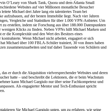
Kevin O’Leary von Shark Tank, Quora und dem Atlanta Small
schiedene Websites auf vier Millionen monatliche Besucher
itete Michael drei Jahre lang ein talentiertes Team bei
e aufzubauen, auf der besten Immobilie liegt. Nach vier Jahren
en, Vergleiche und Statistiken für über 1.000 VPN-Anbieter. Um
et zu erstellen, indem sie Forschung aus über 188.000 Datenpunkten
ur wenigen Klicks zu finden. Neben VPNs hilft Michael Marken und
er die Komplexität und den Wert des Besitzes eines
ntrahierte. Wenn Michael nicht arbeitet, engagiert er sich
0 hat Michael über 100 FBLA-Schüler trainiert, 30 von ihnen haben
nzen zusammenzuarbeiten und traf dabei Tausende von Schülern und
, das er durch die Akquisition vielversprechender Websites und deren
sucher hatte – und beschreibt die Lektionen, die er beim Wachstum
ernehmer kann Michael Gargiulo nur über seine Fachkompetenz und
 anpassen. Als engagierter Mentor und Tech-Enthusiast spricht
en.
aktieren Sie Michael Gargiulo unten, um zu erfahren, wie seine