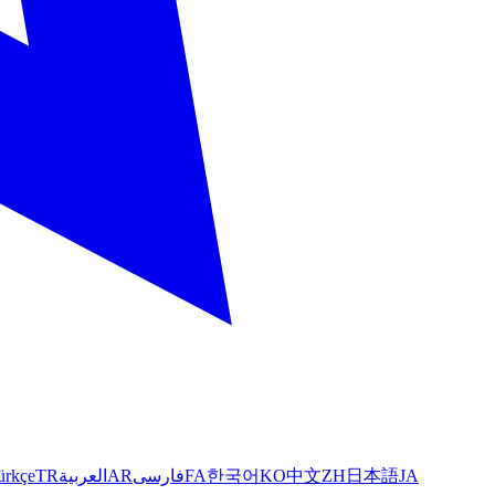
ürkçe
TR
العربية
AR
فارسی
FA
한국어
KO
中文
ZH
日本語
JA