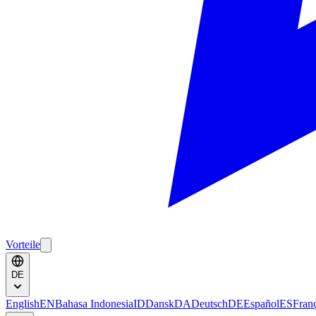
Vorteile
DE
English
EN
Bahasa Indonesia
ID
Dansk
DA
Deutsch
DE
Español
ES
Fran