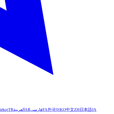
ürkçe
TR
العربية
AR
فارسی
FA
한국어
KO
中文
ZH
日本語
JA