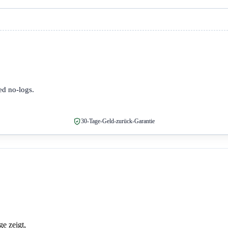
ed no-logs.
30-Tage-Geld-zurück-Garantie
e zeigt,