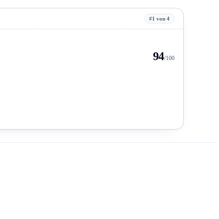
#1 von 4
94
/100