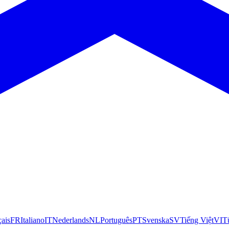
çais
FR
Italiano
IT
Nederlands
NL
Português
PT
Svenska
SV
Tiếng Việt
VI
T