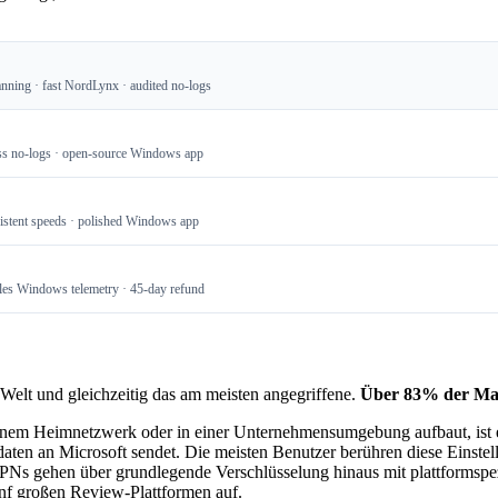
nning · fast NordLynx · audited no-logs
iss no-logs · open-source Windows app
sistent speeds · polished Windows app
les Windows telemetry · 45-day refund
elt und gleichzeitig das am meisten angegriffene.
Über 83% der Malw
 einem Heimnetzwerk oder in einer Unternehmensumgebung aufbaut, ist 
aten an Microsoft sendet. Die meisten Benutzer berühren diese Einstel
PNs gehen über grundlegende Verschlüsselung hinaus mit plattformspezi
ünf großen Review-Plattformen auf.