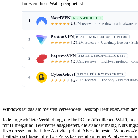
für wen diese Wahl geeignet ist.
NordVPN
GESAMTSIEGER
1
4.6
2M reviews
File-download malware sca
ProtonVPN
BESTE KOSTENLOSE OPTION
2
4.7
1.2M reviews
Genuinely free tier · Sw
ExpressVPN
BESTE GESCHWINDIGKEIT
3
4.7
889K reviews
Lightway protocol · con
CyberGhost
BESTE FÜR DATENSCHUTZ
4
4.2
207K reviews
The only VPN that disab
Windows ist das am meisten verwendete Desktop-Betriebssystem der W
Jede ungeschützte Verbindung, die Ihr PC im öffentlichen Wi-Fi, in
mit Hintergrund-Telemetrie ausgeliefert, die standardmäßig Nutzungsd
IP-Adresse und hält Ihre Aktivität privat. Aber die besten Windows-V
Leitfaden schlüsselt die Top-Picks basierend auf einer Analyse von f