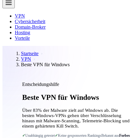
VPN
Cybersicherheit
Domain-Broker
Hosting
Vorteile
Startseite
VPN
Beste VPN für Windows
Entscheidungshilfe
Beste VPN für Windows
Über 83% der Malware zielt auf Windows ab. Die
besten Windows-VPNs gehen über Verschlüsselung
hinaus mit Malware-Scanning, Telemetrie-Blocking und
einem gehärteten Kill Switch.
✓
Unabhängig getestet
✓
Keine gesponserten Rankings
Bekannt aus
Forbes