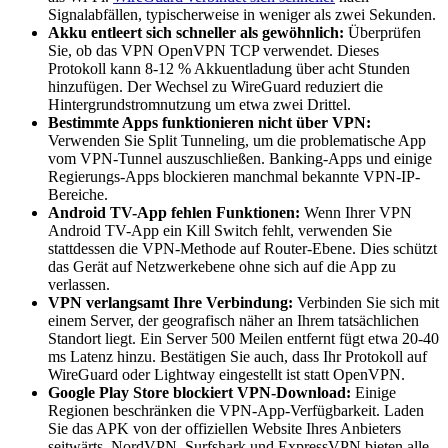
Signalabfällen, typischerweise in weniger als zwei Sekunden.
Akku entleert sich schneller als gewöhnlich:
Überprüfen
Sie, ob das VPN OpenVPN TCP verwendet. Dieses
Protokoll kann 8-12 % Akkuentladung über acht Stunden
hinzufügen. Der Wechsel zu WireGuard reduziert die
Hintergrundstromnutzung um etwa zwei Drittel.
Bestimmte Apps funktionieren nicht über VPN:
Verwenden Sie Split Tunneling, um die problematische App
vom VPN-Tunnel auszuschließen. Banking-Apps und einige
Regierungs-Apps blockieren manchmal bekannte VPN-IP-
Bereiche.
Android TV-App fehlen Funktionen:
Wenn Ihrer VPN
Android TV-App ein Kill Switch fehlt, verwenden Sie
stattdessen die VPN-Methode auf Router-Ebene. Dies schützt
das Gerät auf Netzwerkebene ohne sich auf die App zu
verlassen.
VPN verlangsamt Ihre Verbindung:
Verbinden Sie sich mit
einem Server, der geografisch näher an Ihrem tatsächlichen
Standort liegt. Ein Server 500 Meilen entfernt fügt etwa 20-40
ms Latenz hinzu. Bestätigen Sie auch, dass Ihr Protokoll auf
WireGuard oder Lightway eingestellt ist statt OpenVPN.
Google Play Store blockiert VPN-Download:
Einige
Regionen beschränken die VPN-App-Verfügbarkeit. Laden
Sie das APK von der offiziellen Website Ihres Anbieters
seitwärts. NordVPN, Surfshark und ExpressVPN bieten alle