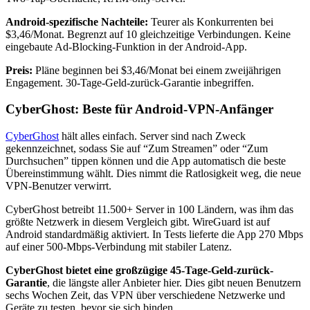
Android-spezifische Nachteile:
Teurer als Konkurrenten bei
$3,46/Monat. Begrenzt auf 10 gleichzeitige Verbindungen. Keine
eingebaute Ad-Blocking-Funktion in der Android-App.
Preis:
Pläne beginnen bei $3,46/Monat bei einem zweijährigen
Engagement. 30-Tage-Geld-zurück-Garantie inbegriffen.
CyberGhost: Beste für Android-VPN-Anfänger
CyberGhost
hält alles einfach. Server sind nach Zweck
gekennzeichnet, sodass Sie auf “Zum Streamen” oder “Zum
Durchsuchen” tippen können und die App automatisch die beste
Übereinstimmung wählt. Dies nimmt die Ratlosigkeit weg, die neue
VPN-Benutzer verwirrt.
CyberGhost betreibt 11.500+ Server in 100 Ländern, was ihm das
größte Netzwerk in diesem Vergleich gibt. WireGuard ist auf
Android standardmäßig aktiviert. In Tests lieferte die App 270 Mbps
auf einer 500-Mbps-Verbindung mit stabiler Latenz.
CyberGhost bietet eine großzügige 45-Tage-Geld-zurück-
Garantie
, die längste aller Anbieter hier. Dies gibt neuen Benutzern
sechs Wochen Zeit, das VPN über verschiedene Netzwerke und
Geräte zu testen, bevor sie sich binden.