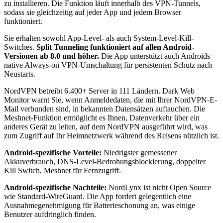
zu installieren. Die Funktion läuft innerhalb des VPN-Tunnels,
sodass sie gleichzeitig auf jeder App und jedem Browser
funktioniert.
Sie erhalten sowohl App-Level- als auch System-Level-Kill-
Switches.
Split Tunneling funktioniert auf allen Android-
Versionen ab 8.0 und höher.
Die App unterstützt auch Androids
native Always-on VPN-Umschaltung für persistenten Schutz nach
Neustarts.
NordVPN betreibt 6.400+ Server in 111 Ländern. Dark Web
Monitor warnt Sie, wenn Anmeldedaten, die mit Ihrer NordVPN-E-
Mail verbunden sind, in bekannten Datensätzen auftauchen. Die
Meshnet-Funktion ermöglicht es Ihnen, Datenverkehr über ein
anderes Gerät zu leiten, auf dem NordVPN ausgeführt wird, was
zum Zugriff auf Ihr Heimnetzwerk während des Reisens nützlich ist.
Android-spezifische Vorteile:
Niedrigster gemessener
Akkuverbrauch, DNS-Level-Bedrohungsblockierung, doppelter
Kill Switch, Meshnet für Fernzugriff.
Android-spezifische Nachteile:
NordLynx ist nicht Open Source
wie Standard-WireGuard. Die App fordert gelegentlich eine
Ausnahmegenehmigung für Batterieschonung an, was einige
Benutzer aufdringlich finden.