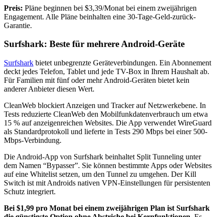
Preis:
Pläne beginnen bei $3,39/Monat bei einem zweijährigen
Engagement. Alle Pläne beinhalten eine 30-Tage-Geld-zurück-
Garantie.
Surfshark: Beste für mehrere Android-Geräte
Surfshark
bietet unbegrenzte Geräteverbindungen. Ein Abonnement
deckt jedes Telefon, Tablet und jede TV-Box in Ihrem Haushalt ab.
Für Familien mit fünf oder mehr Android-Geräten bietet kein
anderer Anbieter diesen Wert.
CleanWeb blockiert Anzeigen und Tracker auf Netzwerkebene. In
Tests reduzierte CleanWeb den Mobilfunkdatenverbrauch um etwa
15 % auf anzeigenreichen Websites. Die App verwendet WireGuard
als Standardprotokoll und lieferte in Tests 290 Mbps bei einer 500-
Mbps-Verbindung.
Die Android-App von Surfshark beinhaltet Split Tunneling unter
dem Namen “Bypasser”. Sie können bestimmte Apps oder Websites
auf eine Whitelist setzen, um den Tunnel zu umgehen. Der Kill
Switch ist mit Androids nativen VPN-Einstellungen für persistenten
Schutz integriert.
Bei $1,99 pro Monat bei einem zweijährigen Plan ist Surfshark
die günstigste Option ohne Abstriche bei Kernfunktionen.
Es