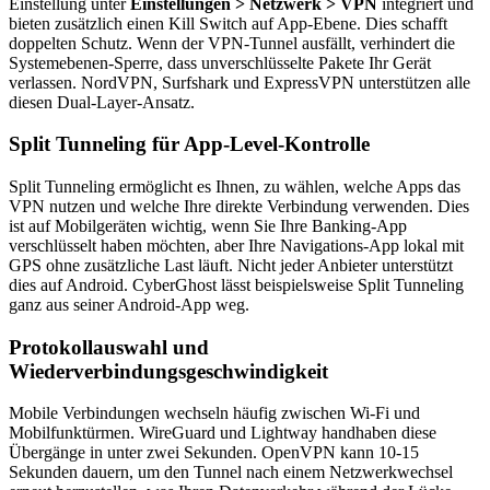
Einstellung unter
Einstellungen > Netzwerk > VPN
integriert und
bieten zusätzlich einen Kill Switch auf App-Ebene. Dies schafft
doppelten Schutz. Wenn der VPN-Tunnel ausfällt, verhindert die
Systemebenen-Sperre, dass unverschlüsselte Pakete Ihr Gerät
verlassen. NordVPN, Surfshark und ExpressVPN unterstützen alle
diesen Dual-Layer-Ansatz.
Split Tunneling für App-Level-Kontrolle
Split Tunneling ermöglicht es Ihnen, zu wählen, welche Apps das
VPN nutzen und welche Ihre direkte Verbindung verwenden. Dies
ist auf Mobilgeräten wichtig, wenn Sie Ihre Banking-App
verschlüsselt haben möchten, aber Ihre Navigations-App lokal mit
GPS ohne zusätzliche Last läuft. Nicht jeder Anbieter unterstützt
dies auf Android. CyberGhost lässt beispielsweise Split Tunneling
ganz aus seiner Android-App weg.
Protokollauswahl und
Wiederverbindungsgeschwindigkeit
Mobile Verbindungen wechseln häufig zwischen Wi-Fi und
Mobilfunktürmen. WireGuard und Lightway handhaben diese
Übergänge in unter zwei Sekunden. OpenVPN kann 10-15
Sekunden dauern, um den Tunnel nach einem Netzwerkwechsel