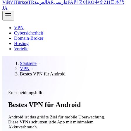
Việt
VI
Türkçe
TR
العربية
AR
فارسی
FA
한국어
KO
中文
ZH
日本語
JA
VPN
Cybersicherheit
Domain-Broker
Hosting
Vorteile
Startseite
VPN
Bestes VPN für Android
Entscheidungshilfe
Bestes VPN für Android
Android ist das größte Ziel für mobile Überwachung.
Diese VPNs schützen jede App mit minimalem
Akkuverbrauch.