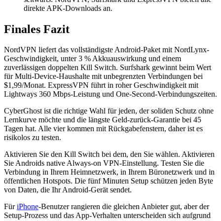
direkte APK-Downloads an.
Finales Fazit
NordVPN liefert das vollständigste Android-Paket mit NordLynx-
Geschwindigkeit, unter 3 % Akkuauswirkung und einem
zuverlässigen doppelten Kill Switch. Surfshark gewinnt beim Wert
für Multi-Device-Haushalte mit unbegrenzten Verbindungen bei
$1,99/Monat. ExpressVPN führt in roher Geschwindigkeit mit
Lightways 360 Mbps-Leistung und One-Second-Verbindungszeiten.
CyberGhost ist die richtige Wahl für jeden, der soliden Schutz ohne
Lernkurve möchte und die längste Geld-zurück-Garantie bei 45
Tagen hat. Alle vier kommen mit Rückgabefenstern, daher ist es
risikolos zu testen.
Aktivieren Sie den Kill Switch bei dem, den Sie wählen. Aktivieren
Sie Androids native Always-on VPN-Einstellung. Testen Sie die
Verbindung in Ihrem Heimnetzwerk, in Ihrem Büronetzwerk und in
öffentlichen Hotspots. Die fünf Minuten Setup schützen jeden Byte
von Daten, die Ihr Android-Gerät sendet.
Für
iPhone
-Benutzer rangieren die gleichen Anbieter gut, aber der
Setup-Prozess und das App-Verhalten unterscheiden sich aufgrund