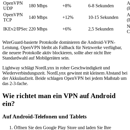
OpenVPN
A
180 Mbps
+8%
6-8 Sekunden
UDP
(
OpenVPN
A
140 Mbps
+12%
10-15 Sekunden
TCP
(
N
IKEv2/IPSec
220 Mbps
+6%
2,5 Sekunden
C
WireGuard-basierte Protokolle dominieren die Android-VPN-
Leistung. OpenVPN bleibt als Fallback für Netzwerke verfügbar,
die neuere Protokolle aktiv blockieren, sollte aber nicht Ihre
Standardwahl auf Mobilgeräten sein.
Lightway schlägt NordLynx in roher Geschwindigkeit und
Wiederverbindungszeit. NordLynx gewinnt mit kleinem Abstand bei
der Akkulaufzeit. Beide schlagen OpenVPN bei jedem Maßstab um
das 2-3-fache.
Wie richtet man ein VPN auf Android
ein?
Auf Android-Telefonen und Tablets
Öffnen Sie den Google Play Store und laden Sie Ihre