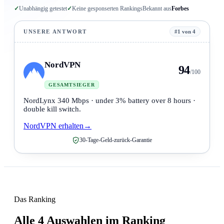
✓
Unabhängig getestet
✓
Keine gesponserten Rankings
Bekannt aus
Forbes
UNSERE ANTWORT
#1 von 4
NordVPN
94
/100
GESAMTSIEGER
NordLynx 340 Mbps · under 3% battery over 8 hours ·
double kill switch.
NordVPN erhalten
→
30-Tage-Geld-zurück-Garantie
Das Ranking
Alle 4 Auswahlen im Ranking