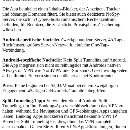
Die App beinhaltet einen Inhalts-Blocker, der Anzeigen, Tracker
und bösartige Domänen filtert. Sie bietet auch dedizierte NoSpy-
Server, die sich in CyberGhosts rumänischem Rechenzentrum
befinden, für Benutzer, die zusätzliche Privatsphäre-Zusicherung
wünschen.
Android-spezifische Vorteile:
Zweckgebundene Server, 45-Tage-
Rückfenster, größtes Server-Netzwerk, einfache One-Tap-
Verbindung.
Android-spezifische Nachteile:
Kein Split Tunneling auf Android.
Die App integriert sich nicht so reibungslos mit Androids nativen
Always-on VPN wie NordVPN oder Surfshark. Geschwindigkeiten
auf entfernten Servern sinken deutlicher als bei Konkurrenten.
Preis:
Pläne beginnen bei $2,03/Monat bei einem zweijährigen
Engagement. 45-Tage-Geld-zurück-Garantie inbegriffen.
Split-Tunneling-Tipp:
Verwenden Sie auf Android Split
Tunneling, um Ihre Banking-App verschlüsselt durch das VPN zu
halten, während Sie Navigation und GPS-abhängige Apps umgehen
lassen. Banking-Apps blockieren manchmal bekannte VPN-IP-
Bereiche. Split Tunneling löst dies, ohne das VPN komplett
auszuschalten. Gehen Sie zu Ihren VPN-App-Einstellungen, finden