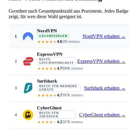
Geordnet nach Gesamtpunktzahl aus Praxistests. Jedes Badge
zeigt, für wen diese Wahl geeignet ist.
NordVPN
NordVPN erhalten
→
1
GESAMTSIEGER
4.6
2M reviews
NordLynx 340 Mbps · under 3% batte
ExpressVPN
BESTE
ExpressVPN erhalten
→
2
GESCHWINDIGKEIT
4.7
889K reviews
Lightway 360 Mbps · 1-second conn
Surfshark
BESTE FÜR MEHRERE
Surfshark erhalten
→
3
GERÄTE
4.7
397K reviews
Unlimited devices · $1.99/mo · Cl
CyberGhost
BESTE FÜR
CyberGhost erhalten
→
4
ANFÄNGER
4.2
207K reviews
Purpose-labeled servers · 45-day 