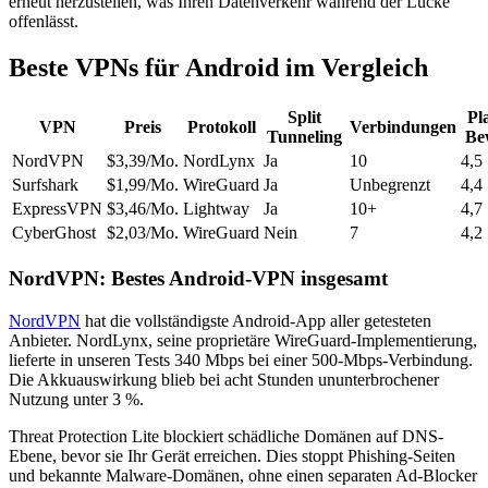
erneut herzustellen, was Ihren Datenverkehr während der Lücke
offenlässt.
Beste VPNs für Android im Vergleich
Split
Pl
VPN
Preis
Protokoll
Verbindungen
Tunneling
Be
NordVPN
$3,39/Mo.
NordLynx
Ja
10
4,5
Surfshark
$1,99/Mo.
WireGuard
Ja
Unbegrenzt
4,4
ExpressVPN
$3,46/Mo.
Lightway
Ja
10+
4,7
CyberGhost
$2,03/Mo.
WireGuard
Nein
7
4,2
NordVPN: Bestes Android-VPN insgesamt
NordVPN
hat die vollständigste Android-App aller getesteten
Anbieter. NordLynx, seine proprietäre WireGuard-Implementierung,
lieferte in unseren Tests 340 Mbps bei einer 500-Mbps-Verbindung.
Die Akkuauswirkung blieb bei acht Stunden ununterbrochener
Nutzung unter 3 %.
Threat Protection Lite blockiert schädliche Domänen auf DNS-
Ebene, bevor sie Ihr Gerät erreichen. Dies stoppt Phishing-Seiten
und bekannte Malware-Domänen, ohne einen separaten Ad-Blocker