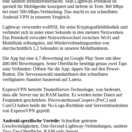
eine saubere Benutzeroberfläche. Sein Lightway-Protokoll ist
speziell für Mobilgeräte konzipiert und lieferte in Tests 360 Mbps
bei einer 500-Mbps-Verbindung. Das macht es zur schnellsten
Android-VPN in unserem Vergleich.
Lightway verwendet wolfSSL für seine Kryptografiebibliothek und
verbindet sich in unter einer Sekunde in den meisten Netzwerken.
Das Protokoll verwaltet Netzwerkwechsel zwischen Wi-Fi und
Mobilfunk reibungslos, mit Wiederverbindungszeiten von
durchschnittlich 1,2 Sekunden in unseren Mobilfunktests.
Die App hat eine 4,7-Bewertung im Google Play Store mit über
400.000 Bewertungen. Seine Oberfläche benötigt genau zwei Taps
zum Verbinden: Öffnen Sie die App, tippen Sie auf den Power-
Button. Die Serverauswahl standardisiert den schnellsten
verfügbaren Standort basierend auf Latenz.
ExpressVPN betreibt TrustedServer-Technologie, was bedeutet,
dass alle Server nur im RAM laufen. Es werden keine Daten auf
Festplatten geschrieben. PricewaterhouseCoopers (PwC) und
Cure53 haben beide die No-Logs-Richtlinie und Serverinfrastruktur
von ExpressVPN geprüft.
Android-spezifische Vorteile:
Schnellste getestete
Geschwindigkeiten, One-Second-Lightway-Verbindungen, saubere
Two-Tap-Oberfläche, RAM-only-Server.