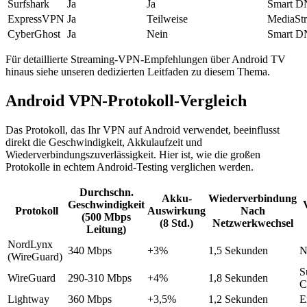
Surfshark
Ja
Ja
Smart D
ExpressVPN
Ja
Teilweise
MediaSt
CyberGhost
Ja
Nein
Smart D
Für detaillierte Streaming-VPN-Empfehlungen über Android TV
hinaus siehe unseren dedizierten Leitfaden zu diesem Thema.
Android VPN-Protokoll-Vergleich
Das Protokoll, das Ihr VPN auf Android verwendet, beeinflusst
direkt die Geschwindigkeit, Akkulaufzeit und
Wiederverbindungszuverlässigkeit. Hier ist, wie die großen
Protokolle in echtem Android-Testing verglichen werden.
Durchschn.
Akku-
Wiederverbindung
Geschwindigkeit
Protokoll
Auswirkung
Nach
(500 Mbps
(8 Std.)
Netzwerkwechsel
Leitung)
NordLynx
340 Mbps
+3%
1,5 Sekunden
N
(WireGuard)
S
WireGuard
290-310 Mbps
+4%
1,8 Sekunden
C
Lightway
360 Mbps
+3,5%
1,2 Sekunden
E