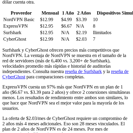
dólar cuenta otra.
Proveedor
Mensual
1 Año
2 Años
Dispositivos Simu
NordVPN Basic
$12.99
$4.99
$3.39
10
ExpressVPN
$12.95
$6.67
N/A
8
Surfshark
$12.95
N/A
$2.19
Ilimitados
CyberGhost
$12.99
N/A
$2.03
7
Surfshark y CyberGhost ofrecen precios más competitivos que
NordVPN. La ventaja de NordVPN se muestra en el tamaño de la
red de servidores (más de 6,400 vs. 3,200+ de Surfshark),
velocidades promedio más rápidas e historial de auditorías
independientes. Consulta nuestra
reseña de Surfshark
y la
reseña de
CyberGhost
para comparaciones completas.
ExpressVPN cuesta un 97% más que NordVPN en un plan de 1
año ($6.67 vs. $3.39 para 2 años) y ofrece 2 conexiones simultáneas
menos. Los resultados de rendimiento entre ambos son similares, lo
que hace que NordVPN sea el mejor valor para la mayoría de los
usuarios.
La oferta de $2.03/mes de CyberGhost requiere un compromiso de
2 años más 4 meses adicionales. Eso son 28 meses vinculados. El
plan de 2 años de NordVPN es de 24 meses. Por mes de