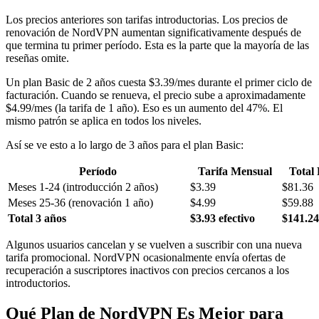
Los precios anteriores son tarifas introductorias. Los precios de
renovación de NordVPN aumentan significativamente después de
que termina tu primer período. Esta es la parte que la mayoría de las
reseñas omite.
Un plan Basic de 2 años cuesta $3.39/mes durante el primer ciclo de
facturación. Cuando se renueva, el precio sube a aproximadamente
$4.99/mes (la tarifa de 1 año). Eso es un aumento del 47%. El
mismo patrón se aplica en todos los niveles.
Así se ve esto a lo largo de 3 años para el plan Basic:
Período
Tarifa Mensual
Total
Meses 1-24 (introducción 2 años)
$3.39
$81.36
Meses 25-36 (renovación 1 año)
$4.99
$59.88
Total 3 años
$3.93 efectivo
$141.24
Algunos usuarios cancelan y se vuelven a suscribir con una nueva
tarifa promocional. NordVPN ocasionalmente envía ofertas de
recuperación a suscriptores inactivos con precios cercanos a los
introductorios.
Qué Plan de NordVPN Es Mejor para