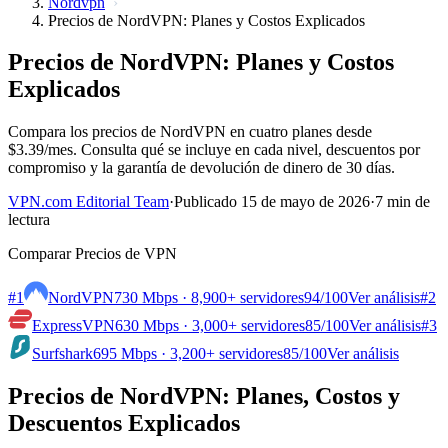
Nordvpn
Precios de NordVPN: Planes y Costos Explicados
Precios de NordVPN: Planes y Costos
Explicados
Compara los precios de NordVPN en cuatro planes desde
$3.39/mes. Consulta qué se incluye en cada nivel, descuentos por
compromiso y la garantía de devolución de dinero de 30 días.
VPN.com Editorial Team
·
Publicado 15 de mayo de 2026
·
7 min de
lectura
Comparar Precios de VPN
#1
NordVPN
730 Mbps · 8,900+ servidores
94
/100
Ver análisis
#2
ExpressVPN
630 Mbps · 3,000+ servidores
85
/100
Ver análisis
#3
Surfshark
695 Mbps · 3,200+ servidores
85
/100
Ver análisis
Precios de NordVPN: Planes, Costos y
Descuentos Explicados