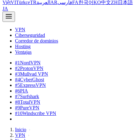
Việt
VI
Türkçe
TR
العربية
AR
فارسی
FA
한국어
KO
中文
ZH
日本語
JA
VPN
Ciberseguridad
Corredor de dominios
Hosting
Ventajas
#1
NordVPN
#2
ProtonVPN
#3
Mullvad VPN
#4
CyberGhost
#5
ExpressVPN
#6
PIA
#7
Surfshark
#8
TotalVPN
#9
PureVPN
#10
Windscribe VPN
Inicio
VPN