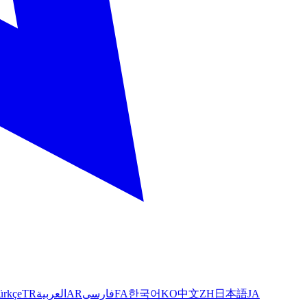
ürkçe
TR
العربية
AR
فارسی
FA
한국어
KO
中文
ZH
日本語
JA