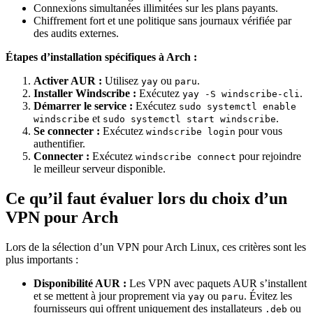
Connexions simultanées illimitées sur les plans payants.
Chiffrement fort et une politique sans journaux vérifiée par
des audits externes.
Étapes d’installation spécifiques à Arch :
Activer AUR :
Utilisez
ou
.
yay
paru
Installer Windscribe :
Exécutez
.
yay -S windscribe-cli
Démarrer le service :
Exécutez
sudo systemctl enable
et
.
windscribe
sudo systemctl start windscribe
Se connecter :
Exécutez
pour vous
windscribe login
authentifier.
Connecter :
Exécutez
pour rejoindre
windscribe connect
le meilleur serveur disponible.
Ce qu’il faut évaluer lors du choix d’un
VPN pour Arch
Lors de la sélection d’un VPN pour Arch Linux, ces critères sont les
plus importants :
Disponibilité AUR :
Les VPN avec paquets AUR s’installent
et se mettent à jour proprement via
ou
. Évitez les
yay
paru
fournisseurs qui offrent uniquement des installateurs
ou
.deb