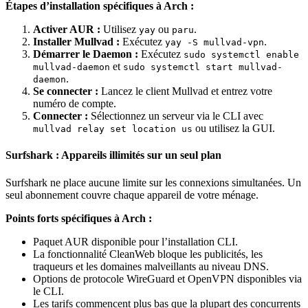
Étapes d’installation spécifiques à Arch :
Activer AUR :
Utilisez
ou
.
yay
paru
Installer Mullvad :
Exécutez
.
yay -S mullvad-vpn
Démarrer le Daemon :
Exécutez
sudo systemctl enable
et
mullvad-daemon
sudo systemctl start mullvad-
.
daemon
Se connecter :
Lancez le client Mullvad et entrez votre
numéro de compte.
Connecter :
Sélectionnez un serveur via le CLI avec
ou utilisez la GUI.
mullvad relay set location us
Surfshark : Appareils illimités sur un seul plan
Surfshark ne place aucune limite sur les connexions simultanées. Un
seul abonnement couvre chaque appareil de votre ménage.
Points forts spécifiques à Arch :
Paquet AUR disponible pour l’installation CLI.
La fonctionnalité CleanWeb bloque les publicités, les
traqueurs et les domaines malveillants au niveau DNS.
Options de protocole WireGuard et OpenVPN disponibles via
le CLI.
Les tarifs commencent plus bas que la plupart des concurrents