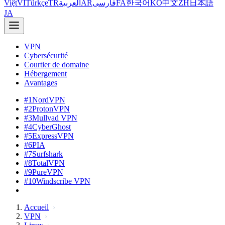
Việt
VI
Türkçe
TR
العربية
AR
فارسی
FA
한국어
KO
中文
ZH
日本語
JA
VPN
Cybersécurité
Courtier de domaine
Hébergement
Avantages
#1
NordVPN
#2
ProtonVPN
#3
Mullvad VPN
#4
CyberGhost
#5
ExpressVPN
#6
PIA
#7
Surfshark
#8
TotalVPN
#9
PureVPN
#10
Windscribe VPN
Accueil
VPN