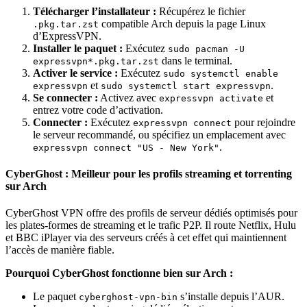
Télécharger l’installateur :
Récupérez le fichier
compatible Arch depuis la page Linux
.pkg.tar.zst
d’ExpressVPN.
Installer le paquet :
Exécutez
sudo pacman -U
dans le terminal.
expressvpn*.pkg.tar.zst
Activer le service :
Exécutez
sudo systemctl enable
et
.
expressvpn
sudo systemctl start expressvpn
Se connecter :
Activez avec
et
expressvpn activate
entrez votre code d’activation.
Connecter :
Exécutez
pour rejoindre
expressvpn connect
le serveur recommandé, ou spécifiez un emplacement avec
.
expressvpn connect "US - New York"
CyberGhost : Meilleur pour les profils streaming et torrenting
sur Arch
CyberGhost VPN offre des profils de serveur dédiés optimisés pour
les plates-formes de streaming et le trafic P2P. Il route Netflix, Hulu
et BBC iPlayer via des serveurs créés à cet effet qui maintiennent
l’accès de manière fiable.
Pourquoi CyberGhost fonctionne bien sur Arch :
Le paquet
s’installe depuis l’AUR.
cyberghost-vpn-bin