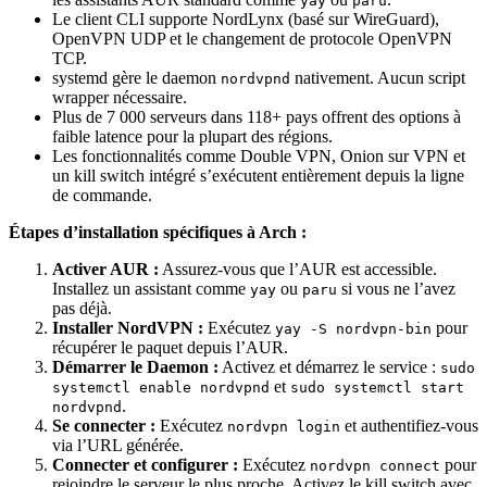
yay
paru
Le client CLI supporte NordLynx (basé sur WireGuard),
OpenVPN UDP et le changement de protocole OpenVPN
TCP.
systemd gère le daemon
nativement. Aucun script
nordvpnd
wrapper nécessaire.
Plus de 7 000 serveurs dans 118+ pays offrent des options à
faible latence pour la plupart des régions.
Les fonctionnalités comme Double VPN, Onion sur VPN et
un kill switch intégré s’exécutent entièrement depuis la ligne
de commande.
Étapes d’installation spécifiques à Arch :
Activer AUR :
Assurez-vous que l’AUR est accessible.
Installez un assistant comme
ou
si vous ne l’avez
yay
paru
pas déjà.
Installer NordVPN :
Exécutez
pour
yay -S nordvpn-bin
récupérer le paquet depuis l’AUR.
Démarrer le Daemon :
Activez et démarrez le service :
sudo
et
systemctl enable nordvpnd
sudo systemctl start
.
nordvpnd
Se connecter :
Exécutez
et authentifiez-vous
nordvpn login
via l’URL générée.
Connecter et configurer :
Exécutez
pour
nordvpn connect
rejoindre le serveur le plus proche. Activez le kill switch avec