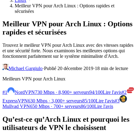
Linux
Meilleur VPN pour Arch Linux : Options rapides et
sécurisées
Meilleur VPN pour Arch Linux : Options
rapides et sécurisées
Trouvez le meilleur VPN pour Arch Linux avec des vitesses rapides
et une sécurité forte. Nous examinons les meilleures options qui
fonctionnent parfaitement sur le système minimaliste d'Arch.
Michael Gargiulo
·
Publié 20 décembre 2019
·
18 min de lecture
Meilleurs VPN pour Arch Linux
#1
NordVPN
730 Mbps · 8,900+ serveurs
94
/100
Lire l'avis
#2
ExpressVPN
630 Mbps · 3,000+ serveurs
85
/100
Lire l'avis
#3
Mullvad VPN
650 Mbps · 700+ serveurs
86
/100
Lire l'avis
Qu’est-ce qu’Arch Linux et pourquoi les
utilisateurs de VPN le choisissent