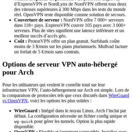
d’ExpressVPN et NordLynx de NordVPN offrent tous deux
des vitesses supérieures à 300 Mbps dans les tests du monde
réel. OpenVPN reste disponible comme solution de secours.
Couverture de serveur :
NordVPN offre 7 000+ serveurs
dans 118+ pays. ExpressVPN couvre 105 pays avec 3 000+
serveurs. Plus de sites signifient une latence inférieure et un
meilleur succès d’accès géo.
Coût :
ProtonVPN offre un plan gratuit. Surfshark coûte
moins de 3 $/mois sur les plans pluriannuels. Mullvad facture
un forfait de 5 €/mois sans contrats.
Options de serveur VPN auto-hébergé
pour Arch
Pour les utilisateurs qui veulent le contrôle total sur leur
infrastructure VPN, l’auto-hébergement sur Arch est simple. Lors de
la comparaison de protocoles tels que ceux discutés dans
WireGuard
vs OpenVPN
, voici les options les plus solides :
WireGuard :
Intégré dans le noyau Linux. Arch l’inclut par
défaut. La configuration nécessite un fichier config unique et
pour gérer les tunnels. Option la plus rapide
wg-quick
disponible.
OpenVPN :
Flexible et largement compatible. Installez avec