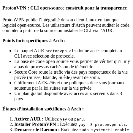
ProtonVPN : CLI open-source construit pour la transparence
ProtonVPN publie l’intégralité de son client Linux en tant que
logiciel open-source. Les utilisateurs d’Arch peuvent auditer le code,
compiler à partir de la source ou installer le CLI via l’AUR.
Points forts spécifiques à Arch :
Le paquet AUR
donne accès complet au
protonvpn-cli
CLI avec sélection de protocole.
La base de code open-source vous permet de vérifier qu’il n’y
a pas de processus cachés ou de télémétrie.
Secure Core route le trafic via des pays respectueux de la vie
privée (Suisse, Islande, Suède) avant de sortir.
Chiffrement AES-256 et une politique stricte sans journaux
soutenue par la loi suisse sur la vie privée.
Un plan gratuit disponible avec accès aux serveurs dans 3
pays.
Étapes d’installation spécifiques à Arch :
Activer AUR :
Utilisez
ou
.
yay
paru
Installer ProtonVPN :
Exécutez
.
yay -S protonvpn-cli
Démarrer le Daemon :
Exécutez
sudo systemctl enable