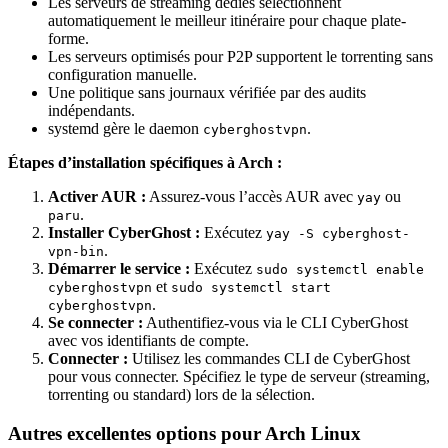
Les serveurs de streaming dédiés sélectionnent
automatiquement le meilleur itinéraire pour chaque plate-
forme.
Les serveurs optimisés pour P2P supportent le torrenting sans
configuration manuelle.
Une politique sans journaux vérifiée par des audits
indépendants.
systemd gère le daemon
.
cyberghostvpn
Étapes d’installation spécifiques à Arch :
Activer AUR :
Assurez-vous l’accès AUR avec
ou
yay
.
paru
Installer CyberGhost :
Exécutez
yay -S cyberghost-
.
vpn-bin
Démarrer le service :
Exécutez
sudo systemctl enable
et
cyberghostvpn
sudo systemctl start
.
cyberghostvpn
Se connecter :
Authentifiez-vous via le CLI CyberGhost
avec vos identifiants de compte.
Connecter :
Utilisez les commandes CLI de CyberGhost
pour vous connecter. Spécifiez le type de serveur (streaming,
torrenting ou standard) lors de la sélection.
Autres excellentes options pour Arch Linux