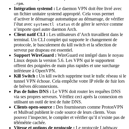
.
.rpm
Intégration systemd :
Le daemon VPN doit être livré avec
un fichier unitaire systemd approprié. Cela vous permet
d’activer le démarrage automatique au démarrage, de vérifier
l’état avec
et de gérer le service comme
systemctl status
n’importe quel autre daemon Arch.
Client natif CLI :
Les utilisateurs d’Arch travaillent dans le
terminal. Un CLI complet qui supporte le changement de
protocole, le basculement du kill switch et la sélection de
serveur par drapeau est essentiel.
Support WireGuard :
WireGuard est intégré dans le noyau
Linux depuis la version 5.6. Les VPN qui le supportent
offrent des poignées de main plus rapides et une surcharge
inférieure à OpenVPN.
Kill Switch :
Un kill switch supprime tout le trafic réseau si le
tunnel VPN échoue. Cela empêche votre IP réelle de fuir lors
de brèves déconnexions.
Pas de fuites DNS :
Le VPN doit router les requêtes DNS
via ses propres serveurs. Vérifiez ceci après la connexion en
utilisant un outil de test de fuite DNS.
Clients open-source :
Des fournisseurs comme ProtonVPN
et Mullvad publient le code source de leurs clients. Vous
pouvez l’inspecter, le compiler et vérifier qu’il n’existe pas de
télémétrie cachée.
Vitesse et options de protocole :
Le protocole Lightway