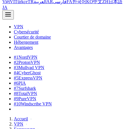
Việt
VI
Türkçe
TR
العربية
AR
فارسی
FA
한국어
KO
中文
ZH
日本語
JA
VPN
Cybersécurité
Courtier de domaine
Hébergement
Avantages
#1
NordVPN
#2
ProtonVPN
#3
Mullvad VPN
#4
CyberGhost
#5
ExpressVPN
#6
PIA
#7
Surfshark
#8
TotalVPN
#9
PureVPN
#10
Windscribe VPN
Accueil
VPN