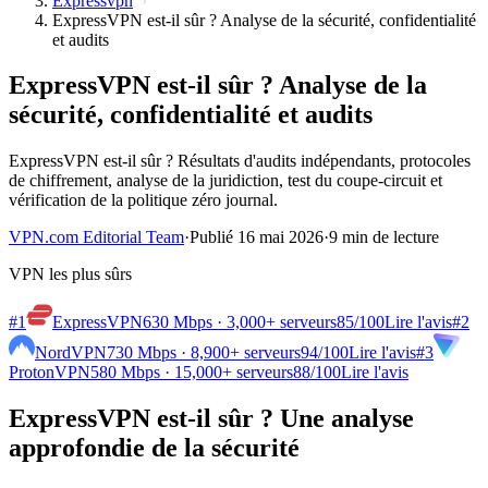
Expressvpn
ExpressVPN est-il sûr ? Analyse de la sécurité, confidentialité
et audits
ExpressVPN est-il sûr ? Analyse de la
sécurité, confidentialité et audits
ExpressVPN est-il sûr ? Résultats d'audits indépendants, protocoles
de chiffrement, analyse de la juridiction, test du coupe-circuit et
vérification de la politique zéro journal.
VPN.com Editorial Team
·
Publié 16 mai 2026
·
9 min de lecture
VPN les plus sûrs
#1
ExpressVPN
630 Mbps · 3,000+ serveurs
85
/100
Lire l'avis
#2
NordVPN
730 Mbps · 8,900+ serveurs
94
/100
Lire l'avis
#3
ProtonVPN
580 Mbps · 15,000+ serveurs
88
/100
Lire l'avis
ExpressVPN est-il sûr ? Une analyse
approfondie de la sécurité