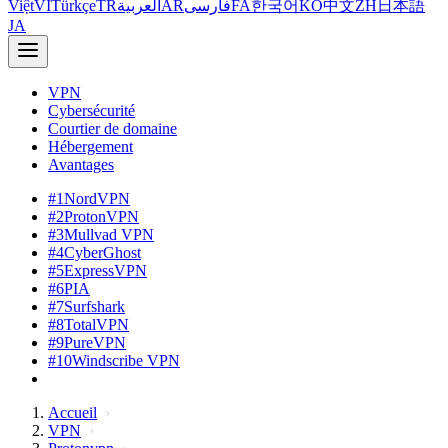
Việt
VI
Türkçe
TR
العربية
AR
فارسی
FA
한국어
KO
中文
ZH
日本語
JA
VPN
Cybersécurité
Courtier de domaine
Hébergement
Avantages
#1
NordVPN
#2
ProtonVPN
#3
Mullvad VPN
#4
CyberGhost
#5
ExpressVPN
#6
PIA
#7
Surfshark
#8
TotalVPN
#9
PureVPN
#10
Windscribe VPN
Accueil
VPN