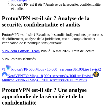
Protonvpn
ProtonVPN est-il sûr ? Analyse de la sécurité, confidentialité
et audits
ProtonVPN est-il sûr ? Analyse de la
sécurité, confidentialité et audits
ProtonVPN est-il sûr ? Résultats des audits indépendants, protocoles
de chiffrement, analyse de la juridiction, test du coupe-circuit et
vérification de la politique sans journaux.
VPN.com Editorial Team
·
Publié 16 mai 2026
·
9 min de lecture
VPN les plus sécurisés
#1
ProtonVPN
580 Mbps · 15,000+ serveurs
88
/100
Lire l'avis
#2
NordVPN
730 Mbps · 8,900+ serveurs
94
/100
Lire l'avis
#3
Mullvad VPN
650 Mbps · 700+ serveurs
86
/100
Lire l'avis
ProtonVPN est-il sûr ? Une analyse
approfondie de la sécurité et de la
confidentialité