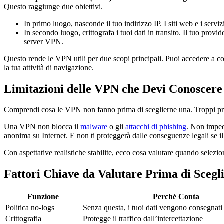
Questo raggiunge due obiettivi.
In primo luogo, nasconde il tuo indirizzo IP. I siti web e i servi
In secondo luogo, crittografa i tuoi dati in transito. Il tuo prov
server VPN.
Questo rende le VPN utili per due scopi principali. Puoi accedere a cont
la tua attività di navigazione.
Limitazioni delle VPN che Devi Conoscere
Comprendi cosa le VPN non fanno prima di sceglierne una. Troppi pro
Una VPN non blocca il
malware
o gli
attacchi di phishing
. Non imped
anonima su Internet. E non ti proteggerà dalle conseguenze legali se il
Con aspettative realistiche stabilite, ecco cosa valutare quando selez
Fattori Chiave da Valutare Prima di Sceg
Funzione
Perché Conta
Politica no-logs
Senza questa, i tuoi dati vengono consegnati 
Crittografia
Protegge il traffico dall’intercettazione