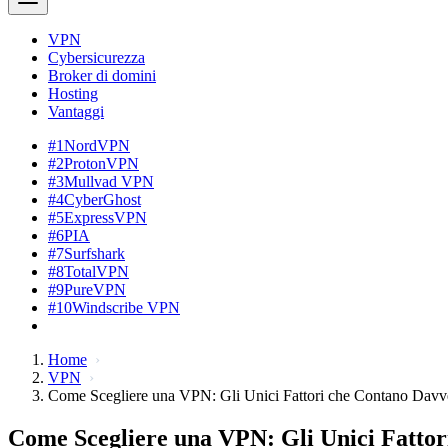
VPN
Cybersicurezza
Broker di domini
Hosting
Vantaggi
#1
NordVPN
#2
ProtonVPN
#3
Mullvad VPN
#4
CyberGhost
#5
ExpressVPN
#6
PIA
#7
Surfshark
#8
TotalVPN
#9
PureVPN
#10
Windscribe VPN
Home
VPN
Come Scegliere una VPN: Gli Unici Fattori che Contano Davv
Come Scegliere una VPN: Gli Unici Fatto