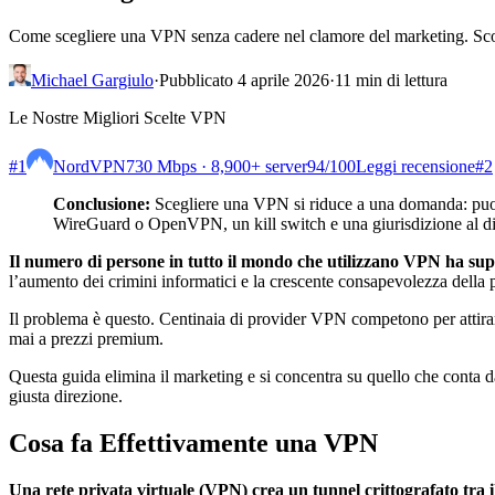
Come scegliere una VPN senza cadere nel clamore del marketing. Scopr
Michael Gargiulo
·
Pubblicato 4 aprile 2026
·
11 min di lettura
Le Nostre Migliori Scelte VPN
#1
NordVPN
730 Mbps · 8,900+ server
94
/100
Leggi recensione
#2
Conclusione:
Scegliere una VPN si riduce a una domanda: puoi 
WireGuard o OpenVPN, un kill switch e una giurisdizione al di fu
Il numero di persone in tutto il mondo che utilizzano VPN ha sup
l’aumento dei crimini informatici e la crescente consapevolezza della 
Il problema è questo. Centinaia di provider VPN competono per attirare
mai a prezzi premium.
Questa guida elimina il marketing e si concentra su quello che conta d
giusta direzione.
Cosa fa Effettivamente una VPN
Una rete privata virtuale (VPN) crea un tunnel crittografato tra i