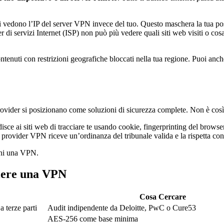
zi vedono l’IP del server VPN invece del tuo. Questo maschera la tua posizi
ider di servizi Internet (ISP) non può più vedere quali siti web visiti o c
enuti con restrizioni geografiche bloccati nella tua regione. Puoi anche 
vider si posizionano come soluzioni di sicurezza complete. Non è così
isce ai siti web di tracciare te usando cookie, fingerprinting del brow
 provider VPN riceve un’ordinanza del tribunale valida e la rispetta con
ioni una VPN.
liere una VPN
Cosa Cercare
a terze parti
Audit indipendente da Deloitte, PwC o Cure53
AES-256 come base minima