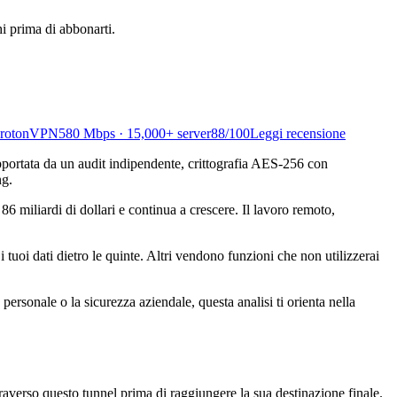
i prima di abbonarti.
rotonVPN
580 Mbps · 15,000+ server
88
/100
Leggi recensione
portata da un audit indipendente, crittografia AES-256 con
ng.
6 miliardi di dollari e continua a crescere. Il lavoro remoto,
uoi dati dietro le quinte. Altri vendono funzioni che non utilizzerai
rsonale o la sicurezza aziendale, questa analisi ti orienta nella
attraverso questo tunnel prima di raggiungere la sua destinazione finale.