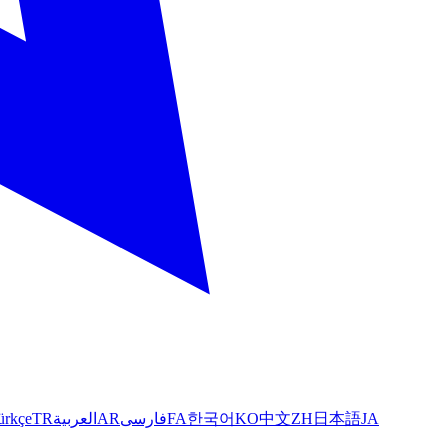
ürkçe
TR
العربية
AR
فارسی
FA
한국어
KO
中文
ZH
日本語
JA