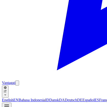
Vantaggi
IT
English
EN
Bahasa Indonesia
ID
Dansk
DA
Deutsch
DE
Español
ES
Fran