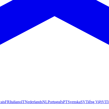
çais
FR
Italiano
IT
Nederlands
NL
Português
PT
Svenska
SV
Tiếng Việt
VI
T