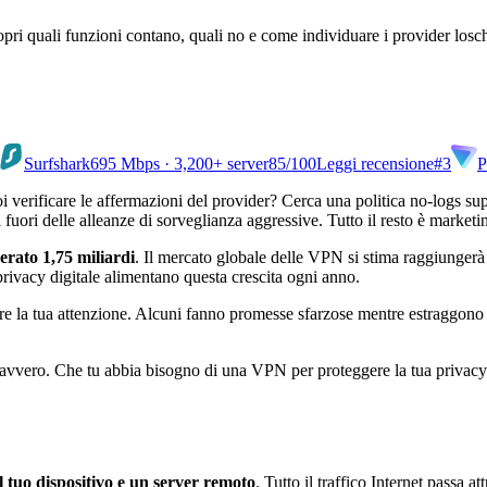
i quali funzioni contano, quali no e come individuare i provider losch
Surfshark
695 Mbps · 3,200+ server
85
/100
Leggi recensione
#3
P
verificare le affermazioni del provider? Cerca una politica no-logs sup
ori delle alleanze di sorveglianza aggressive. Tutto il resto è marketi
erato 1,75 miliardi
. Il mercato globale delle VPN si stima raggiungerà 8
privacy digitale alimentano questa crescita ogni anno.
 la tua attenzione. Alcuni fanno promesse sfarzose mentre estraggono i t
avvero. Che tu abbia bisogno di una VPN per proteggere la tua privacy pe
l tuo dispositivo e un server remoto
. Tutto il traffico Internet passa 