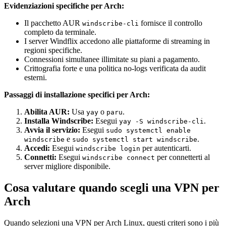
Evidenziazioni specifiche per Arch:
Il pacchetto AUR
fornisce il controllo
windscribe-cli
completo da terminale.
I server Windflix accedono alle piattaforme di streaming in
regioni specifiche.
Connessioni simultanee illimitate su piani a pagamento.
Crittografia forte e una politica no-logs verificata da audit
esterni.
Passaggi di installazione specifici per Arch:
Abilita AUR:
Usa
o
.
yay
paru
Installa Windscribe:
Esegui
.
yay -S windscribe-cli
Avvia il servizio:
Esegui
sudo systemctl enable
e
.
windscribe
sudo systemctl start windscribe
Accedi:
Esegui
per autenticarti.
windscribe login
Connetti:
Esegui
per connetterti al
windscribe connect
server migliore disponibile.
Cosa valutare quando scegli una VPN per
Arch
Quando selezioni una VPN per Arch Linux, questi criteri sono i più