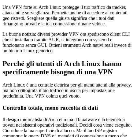
Una VPN forte su Arch Linux protegge il tuo traffico da tracker,
attaccanti e sorveglianza. Permette anche di accedere ai contenuti
geo-ristretti. Scegliere quella giusta significa che i tuoi dati
rimangono privati e la tua connessione rimane veloce.
La buona notizia: diversi provider VPN ora spediscono client CLI
che si installano tramite AUR, si integrano con systemd e
funzionano senza GUI. Ottieni strumenti Arch nativi reali invece di
un binario Linux generico.
Perché gli utenti di Arch Linux hanno
specificamente bisogno di una VPN
Arch Linux è una centrale elettrica per gli utenti attenti alla privacy,
ma non crittografa il tuo traffico in uscita per impostazione
predefinita. Una VPN colma quel vuoto.
Controllo totale, meno raccolta di dati
Il design minimalista di Arch elimina il bloatware e la telemetria
trovati nei sistemi operativi tradizionali. Decidi cosa viene eseguito.
Ciò riduce la tua superficie di attacco. Ma il tuo ISP registra
comunque le query DNS e i metadati di connessione a meno che