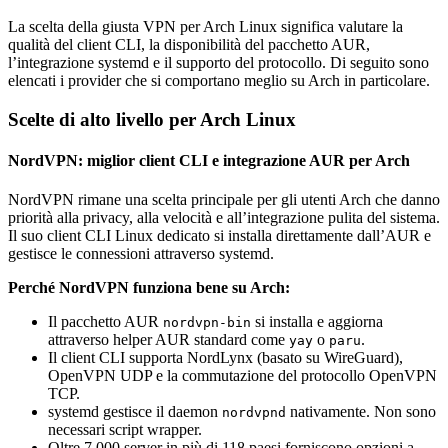
La scelta della giusta VPN per Arch Linux significa valutare la
qualità del client CLI, la disponibilità del pacchetto AUR,
l’integrazione systemd e il supporto del protocollo. Di seguito sono
elencati i provider che si comportano meglio su Arch in particolare.
Scelte di alto livello per Arch Linux
NordVPN: miglior client CLI e integrazione AUR per Arch
NordVPN rimane una scelta principale per gli utenti Arch che danno
priorità alla privacy, alla velocità e all’integrazione pulita del sistema.
Il suo client CLI Linux dedicato si installa direttamente dall’AUR e
gestisce le connessioni attraverso systemd.
Perché NordVPN funziona bene su Arch:
Il pacchetto AUR
si installa e aggiorna
nordvpn-bin
attraverso helper AUR standard come
o
.
yay
paru
Il client CLI supporta NordLynx (basato su WireGuard),
OpenVPN UDP e la commutazione del protocollo OpenVPN
TCP.
systemd gestisce il daemon
nativamente. Non sono
nordvpnd
necessari script wrapper.
Oltre 7.000 server in più di 118 paesi forniscono opzioni a