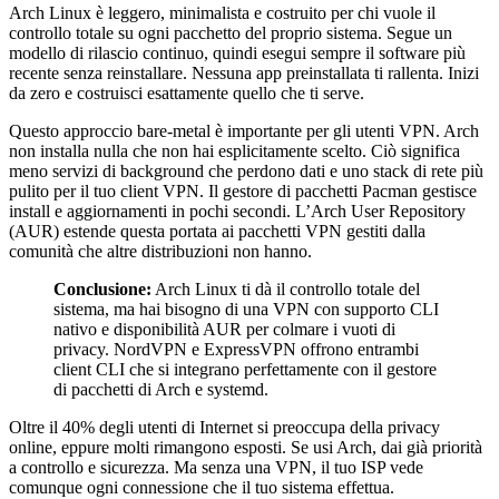
Arch Linux è leggero, minimalista e costruito per chi vuole il
controllo totale su ogni pacchetto del proprio sistema. Segue un
modello di rilascio continuo, quindi esegui sempre il software più
recente senza reinstallare. Nessuna app preinstallata ti rallenta. Inizi
da zero e costruisci esattamente quello che ti serve.
Questo approccio bare-metal è importante per gli utenti VPN. Arch
non installa nulla che non hai esplicitamente scelto. Ciò significa
meno servizi di background che perdono dati e uno stack di rete più
pulito per il tuo client VPN. Il gestore di pacchetti Pacman gestisce
install e aggiornamenti in pochi secondi. L’Arch User Repository
(AUR) estende questa portata ai pacchetti VPN gestiti dalla
comunità che altre distribuzioni non hanno.
Conclusione:
Arch Linux ti dà il controllo totale del
sistema, ma hai bisogno di una VPN con supporto CLI
nativo e disponibilità AUR per colmare i vuoti di
privacy. NordVPN e ExpressVPN offrono entrambi
client CLI che si integrano perfettamente con il gestore
di pacchetti di Arch e systemd.
Oltre il 40% degli utenti di Internet si preoccupa della privacy
online, eppure molti rimangono esposti. Se usi Arch, dai già priorità
a controllo e sicurezza. Ma senza una VPN, il tuo ISP vede
comunque ogni connessione che il tuo sistema effettua.