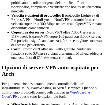
pubblicano il codice sorgente del loro client. Puoi
ispezionarlo, compilarlo e verificare che non esista telemetria
nascosta.
Velocità e opzioni di protocollo:
Il protocollo Lightway di
ExpressVPN e NordLynx di NordVPN entrambi forniscono
velocità superiori a 300 Mbps nei test reali. OpenVPN rimane
disponibile come fallback.
Copertura dei server:
NordVPN offre 7.000+ server in
118+ paesi. ExpressVPN copre 105 paesi con 3.000+ server.
Più posizioni significano latenza inferiore e migliore successo
di accesso geo-ristretto.
Costo:
ProtonVPN offre un livello gratuito. Surfshark
funziona sotto $3/mese su piani pluriennali. Mullvad addebita
una tassa fissa di €5/mese senza contratti.
Opzioni di server VPN auto-ospitato per
Arch
Per gli utenti che desiderano il pieno controllo della loro
infrastruttura VPN, l’auto-hosting su Arch è semplice. Quando si
confrontano protocolli come quelli discussi in
WireGuard vs
OpenVPN
, queste sono le opzioni più forti:
WireGuard:
Integrato nel kernel Linux. Arch lo include per