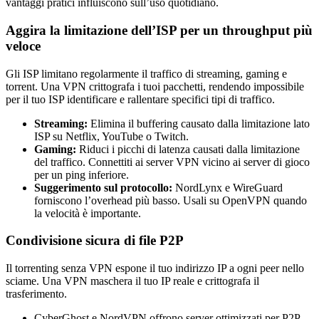
vantaggi pratici influiscono sull’uso quotidiano.
Aggira la limitazione dell’ISP per un throughput più
veloce
Gli ISP limitano regolarmente il traffico di streaming, gaming e
torrent. Una VPN crittografa i tuoi pacchetti, rendendo impossibile
per il tuo ISP identificare e rallentare specifici tipi di traffico.
Streaming:
Elimina il buffering causato dalla limitazione lato
ISP su Netflix, YouTube o Twitch.
Gaming:
Riduci i picchi di latenza causati dalla limitazione
del traffico. Connettiti ai server VPN vicino ai server di gioco
per un ping inferiore.
Suggerimento sul protocollo:
NordLynx e WireGuard
forniscono l’overhead più basso. Usali su OpenVPN quando
la velocità è importante.
Condivisione sicura di file P2P
Il torrenting senza VPN espone il tuo indirizzo IP a ogni peer nello
sciame. Una VPN maschera il tuo IP reale e crittografa il
trasferimento.
CyberGhost e NordVPN offrono server ottimizzati per P2P