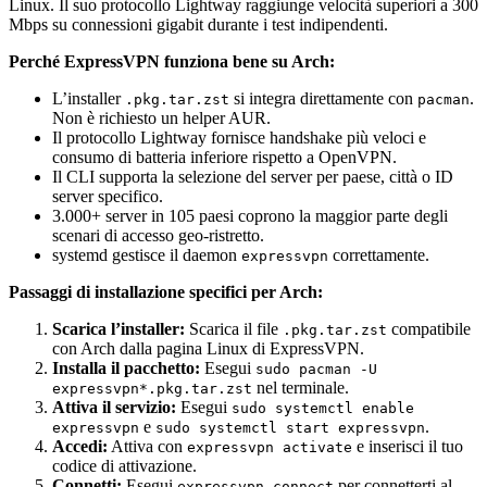
Linux. Il suo protocollo Lightway raggiunge velocità superiori a 300
Mbps su connessioni gigabit durante i test indipendenti.
Perché ExpressVPN funziona bene su Arch:
L’installer
si integra direttamente con
.
.pkg.tar.zst
pacman
Non è richiesto un helper AUR.
Il protocollo Lightway fornisce handshake più veloci e
consumo di batteria inferiore rispetto a OpenVPN.
Il CLI supporta la selezione del server per paese, città o ID
server specifico.
3.000+ server in 105 paesi coprono la maggior parte degli
scenari di accesso geo-ristretto.
systemd gestisce il daemon
correttamente.
expressvpn
Passaggi di installazione specifici per Arch:
Scarica l’installer:
Scarica il file
compatibile
.pkg.tar.zst
con Arch dalla pagina Linux di ExpressVPN.
Installa il pacchetto:
Esegui
sudo pacman -U
nel terminale.
expressvpn*.pkg.tar.zst
Attiva il servizio:
Esegui
sudo systemctl enable
e
.
expressvpn
sudo systemctl start expressvpn
Accedi:
Attiva con
e inserisci il tuo
expressvpn activate
codice di attivazione.
Connetti:
Esegui
per connetterti al
expressvpn connect