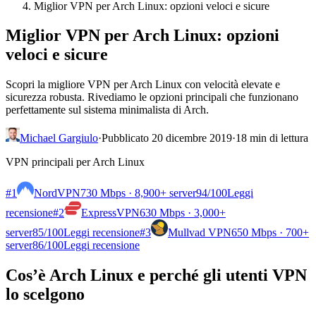
Miglior VPN per Arch Linux: opzioni veloci e sicure
Miglior VPN per Arch Linux: opzioni
veloci e sicure
Scopri la migliore VPN per Arch Linux con velocità elevate e
sicurezza robusta. Rivediamo le opzioni principali che funzionano
perfettamente sul sistema minimalista di Arch.
Michael Gargiulo
·
Pubblicato 20 dicembre 2019
·
18 min di lettura
VPN principali per Arch Linux
#1
NordVPN
730 Mbps · 8,900+ server
94
/100
Leggi
recensione
#2
ExpressVPN
630 Mbps · 3,000+
server
85
/100
Leggi recensione
#3
Mullvad VPN
650 Mbps · 700+
server
86
/100
Leggi recensione
Cos’è Arch Linux e perché gli utenti VPN
lo scelgono