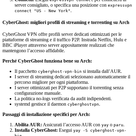
server consigliato, o specifica una posizione con
expressvpn
.
connect "US - New York"
CyberGhost: migliori profili di streaming e torrenting su Arch
CyberGhost VPN offre profili server dedicati ottimizzati per le
piattaforme di streaming e il traffico P2P. Instrada Netflix, Hulu e
BBC iPlayer attraverso server appositamente realizzati che
mantengono l’accesso affidabile.
Perché CyberGhost funziona bene su Arch:
Il pacchetto
si installa dall’AUR.
cyberghost-vpn-bin
I server di streaming dedicati selezionano automaticamente il
percorso migliore per ogni piattaforma.
I server ottimizzati per P2P supportano il torrenting senza
configurazione manuale.
La politica no-logs verificata da audit indipendenti.
systemd gestisce il daemon
.
cyberghostvpn
Passaggi di installazione specifici per Arch:
Abilita AUR:
Assicurati l’accesso AUR con
o
.
yay
paru
Installa CyberGhost:
Esegui
yay -S cyberghost-vpn-
.
bin