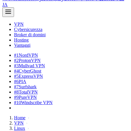
JA
VPN
Cybersicurezza
Broker di domini
Hosting
Vantaggi
#1
NordVPN
#2
ProtonVPN
#3
Mullvad VPN
#4
CyberGhost
#5
ExpressVPN
#6
PIA
#7
Surfshark
#8
TotalVPN
#9
PureVPN
#10
Windscribe VPN
Home
VPN
Linux