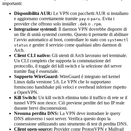
importanti:
Disponibilità AUR:
Le VPN con pacchetti AUR si installano
e aggiornano correttamente tramite
o
. Evita i
yay
paru
provider che offrono solo installer
o
.
.deb
.rpm
Integrazione systemd:
Il daemon VPN dovrebbe disporre di
un file di unità systemd corretto. Questo ti permette di abilitare
l’avvio automatico al boot, controllare lo stato con
systemctl
e gestire il servizio come qualsiasi altro daemon di
status
Arch.
Client CLI nativo:
Gli utenti di Arch lavorano nel terminale.
Un CLI completo che supporta la commutazione del
protocollo, il toggle del kill switch e la selezione del server
tramite flag è essenziale.
Supporto WireGuard:
WireGuard è integrato nel kernel
Linux dalla versione 5.6. Le VPN che lo supportano
forniscono handshake più veloci e overhead inferiore rispetto
a OpenVPN.
Kill Switch:
Un kill switch elimina tutto il traffico di rete se il
tunnel VPN non riesce. Ciò previene perdite del tuo IP reale
durante brevi disconnessioni.
Nessuna perdita DNS:
La VPN deve instradare le query
DNS attraverso i suoi server. Verifica questo dopo la
connessione utilizzando uno strumento di test di perdita DNS.
Client open-source:
Provider come ProtonVPN e Mullvad