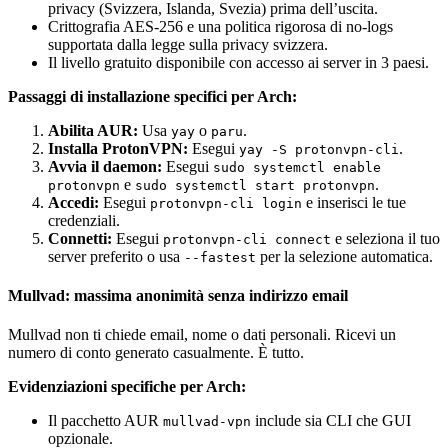
privacy (Svizzera, Islanda, Svezia) prima dell’uscita.
Crittografia AES-256 e una politica rigorosa di no-logs
supportata dalla legge sulla privacy svizzera.
Il livello gratuito disponibile con accesso ai server in 3 paesi.
Passaggi di installazione specifici per Arch:
Abilita AUR:
Usa
o
.
yay
paru
Installa ProtonVPN:
Esegui
.
yay -S protonvpn-cli
Avvia il daemon:
Esegui
sudo systemctl enable
e
.
protonvpn
sudo systemctl start protonvpn
Accedi:
Esegui
e inserisci le tue
protonvpn-cli login
credenziali.
Connetti:
Esegui
e seleziona il tuo
protonvpn-cli connect
server preferito o usa
per la selezione automatica.
--fastest
Mullvad: massima anonimità senza indirizzo email
Mullvad non ti chiede email, nome o dati personali. Ricevi un
numero di conto generato casualmente. È tutto.
Evidenziazioni specifiche per Arch:
Il pacchetto AUR
include sia CLI che GUI
mullvad-vpn
opzionale.