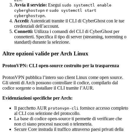
Avvia il servizio:
Esegui
sudo systemctl enable
e
cyberghostvpn
sudo systemctl start
.
cyberghostvpn
Accedi:
Autenticati tramite il CLI di CyberGhost con le tue
credenziali dell’account.
Connetti:
Utilizza i comandi del CLI di CyberGhost per
connetterti. Specifica il tipo di server (streaming, torrenting o
standard) durante la selezione.
Altre opzioni valide per Arch Linux
ProtonVPN: CLI open-source costruito per la trasparenza
ProtonVPN pubblica l’intero suo client Linux come open source.
Gli utenti di Arch possono controllare il codice, compilarlo dal
codice sorgente o installare il CLI tramite l’AUR.
Evidenziazioni specifiche per Arch:
Il pacchetto AUR
fornisce accesso completo
protonvpn-cli
al CLI con selezione del protocollo.
La base di codice open-source ti permette di verificare che
non ci siano processi nascosti o telemetria.
Secure Core instrada il traffico attraverso paesi privati della