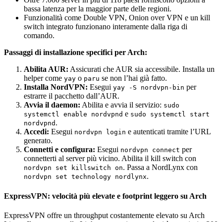
bassa latenza per la maggior parte delle regioni.
Funzionalità come Double VPN, Onion over VPN e un kill
switch integrato funzionano interamente dalla riga di
comando.
Passaggi di installazione specifici per Arch:
Abilita AUR:
Assicurati che AUR sia accessibile. Installa un
helper come
o
se non l’hai già fatto.
yay
paru
Installa NordVPN:
Esegui
per
yay -S nordvpn-bin
estrarre il pacchetto dall’AUR.
Avvia il daemon:
Abilita e avvia il servizio:
sudo
e
systemctl enable nordvpnd
sudo systemctl start
.
nordvpnd
Accedi:
Esegui
e autenticati tramite l’URL
nordvpn login
generato.
Connetti e configura:
Esegui
per
nordvpn connect
connetterti al server più vicino. Abilita il kill switch con
. Passa a NordLynx con
nordvpn set killswitch on
.
nordvpn set technology nordlynx
ExpressVPN: velocità più elevate e footprint leggero su Arch
ExpressVPN offre un throughput costantemente elevato su Arch