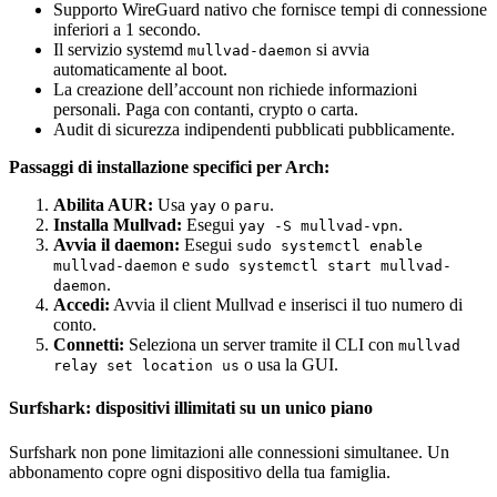
Supporto WireGuard nativo che fornisce tempi di connessione
inferiori a 1 secondo.
Il servizio systemd
si avvia
mullvad-daemon
automaticamente al boot.
La creazione dell’account non richiede informazioni
personali. Paga con contanti, crypto o carta.
Audit di sicurezza indipendenti pubblicati pubblicamente.
Passaggi di installazione specifici per Arch:
Abilita AUR:
Usa
o
.
yay
paru
Installa Mullvad:
Esegui
.
yay -S mullvad-vpn
Avvia il daemon:
Esegui
sudo systemctl enable
e
mullvad-daemon
sudo systemctl start mullvad-
.
daemon
Accedi:
Avvia il client Mullvad e inserisci il tuo numero di
conto.
Connetti:
Seleziona un server tramite il CLI con
mullvad
o usa la GUI.
relay set location us
Surfshark: dispositivi illimitati su un unico piano
Surfshark non pone limitazioni alle connessioni simultanee. Un
abbonamento copre ogni dispositivo della tua famiglia.