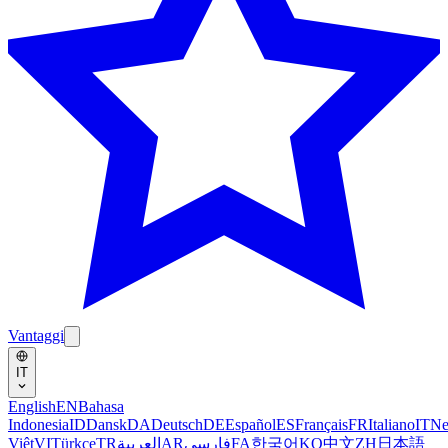
Vantaggi
IT
English
EN
Bahasa
Indonesia
ID
Dansk
DA
Deutsch
DE
Español
ES
Français
FR
Italiano
IT
Ne
Việt
VI
Türkçe
TR
العربية
AR
فارسی
FA
한국어
KO
中文
ZH
日本語