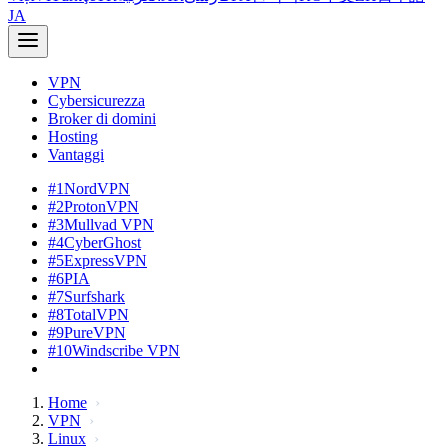
JA
VPN
Cybersicurezza
Broker di domini
Hosting
Vantaggi
#1
NordVPN
#2
ProtonVPN
#3
Mullvad VPN
#4
CyberGhost
#5
ExpressVPN
#6
PIA
#7
Surfshark
#8
TotalVPN
#9
PureVPN
#10
Windscribe VPN
Home
VPN
Linux