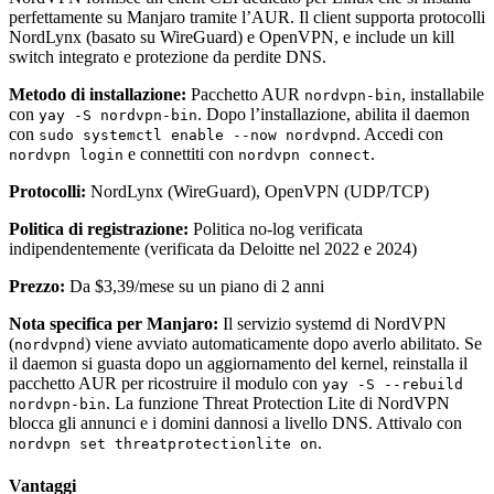
perfettamente su Manjaro tramite l’AUR. Il client supporta protocolli
NordLynx (basato su WireGuard) e OpenVPN, e include un kill
switch integrato e protezione da perdite DNS.
Metodo di installazione:
Pacchetto AUR
, installabile
nordvpn-bin
con
. Dopo l’installazione, abilita il daemon
yay -S nordvpn-bin
con
. Accedi con
sudo systemctl enable --now nordvpnd
e connettiti con
.
nordvpn login
nordvpn connect
Protocolli:
NordLynx (WireGuard), OpenVPN (UDP/TCP)
Politica di registrazione:
Politica no-log verificata
indipendentemente (verificata da Deloitte nel 2022 e 2024)
Prezzo:
Da $3,39/mese su un piano di 2 anni
Nota specifica per Manjaro:
Il servizio systemd di NordVPN
(
) viene avviato automaticamente dopo averlo abilitato. Se
nordvpnd
il daemon si guasta dopo un aggiornamento del kernel, reinstalla il
pacchetto AUR per ricostruire il modulo con
yay -S --rebuild
. La funzione Threat Protection Lite di NordVPN
nordvpn-bin
blocca gli annunci e i domini dannosi a livello DNS. Attivalo con
.
nordvpn set threatprotectionlite on
Vantaggi