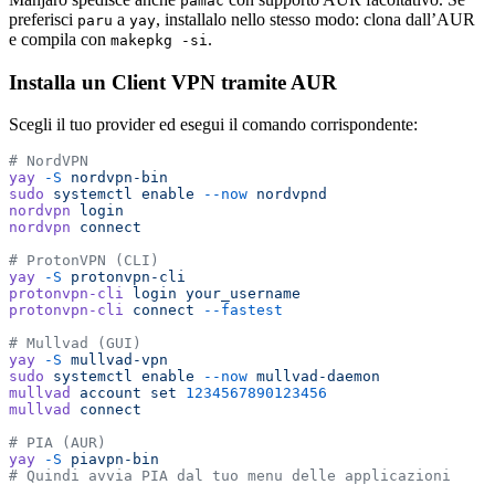
pamac
preferisci
a
, installalo nello stesso modo: clona dall’AUR
paru
yay
e compila con
.
makepkg -si
Installa un Client VPN tramite AUR
Scegli il tuo provider ed esegui il comando corrispondente:
# NordVPN
yay
 -S
 nordvpn-bin
sudo
 systemctl
 enable
 --now
 nordvpnd
nordvpn
 login
nordvpn
 connect
# ProtonVPN (CLI)
yay
 -S
 protonvpn-cli
protonvpn-cli
 login
 your_username
protonvpn-cli
 connect
 --fastest
# Mullvad (GUI)
yay
 -S
 mullvad-vpn
sudo
 systemctl
 enable
 --now
 mullvad-daemon
mullvad
 account
 set
 1234567890123456
mullvad
 connect
# PIA (AUR)
yay
 -S
 piavpn-bin
# Quindi avvia PIA dal tuo menu delle applicazioni