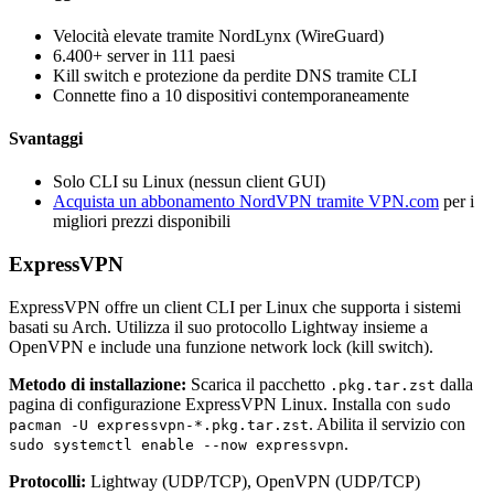
Velocità elevate tramite NordLynx (WireGuard)
6.400+ server in 111 paesi
Kill switch e protezione da perdite DNS tramite CLI
Connette fino a 10 dispositivi contemporaneamente
Svantaggi
Solo CLI su Linux (nessun client GUI)
Acquista un abbonamento NordVPN tramite VPN.com
per i
migliori prezzi disponibili
ExpressVPN
ExpressVPN offre un client CLI per Linux che supporta i sistemi
basati su Arch. Utilizza il suo protocollo Lightway insieme a
OpenVPN e include una funzione network lock (kill switch).
Metodo di installazione:
Scarica il pacchetto
dalla
.pkg.tar.zst
pagina di configurazione ExpressVPN Linux. Installa con
sudo
. Abilita il servizio con
pacman -U expressvpn-*.pkg.tar.zst
.
sudo systemctl enable --now expressvpn
Protocolli:
Lightway (UDP/TCP), OpenVPN (UDP/TCP)