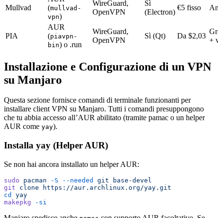
WireGuard,
Sì
Mullvad
(
€5 fisso
An
mullvad-
OpenVPN
(Electron)
)
vpn
AUR
WireGuard,
Gr
PIA
(
Sì (Qt)
Da $2,03
piavpn-
OpenVPN
+ 
) o .run
bin
Installazione e Configurazione di un VPN
su Manjaro
Questa sezione fornisce comandi di terminale funzionanti per
installare client VPN su Manjaro. Tutti i comandi presuppongono
che tu abbia accesso all’AUR abilitato (tramite pamac o un helper
AUR come
).
yay
Installa yay (Helper AUR)
Se non hai ancora installato un helper AUR:
sudo
 pacman
 -S
 --needed
 git
 base-devel
git
 clone
 https://aur.archlinux.org/yay.git
cd
 yay
makepkg
 -si
Manjaro spedisce anche
con supporto AUR facoltativo. Se