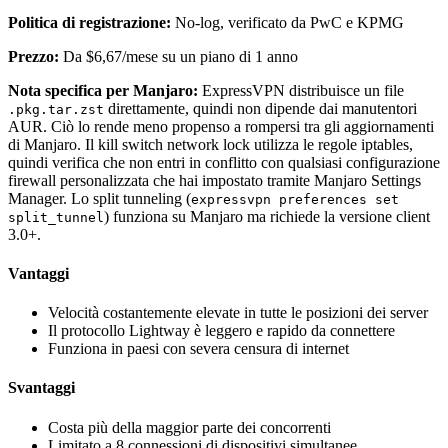
Politica di registrazione:
No-log, verificato da PwC e KPMG
Prezzo:
Da $6,67/mese su un piano di 1 anno
Nota specifica per Manjaro:
ExpressVPN distribuisce un file
direttamente, quindi non dipende dai manutentori
.pkg.tar.zst
AUR. Ciò lo rende meno propenso a rompersi tra gli aggiornamenti
di Manjaro. Il kill switch network lock utilizza le regole iptables,
quindi verifica che non entri in conflitto con qualsiasi configurazione
firewall personalizzata che hai impostato tramite Manjaro Settings
Manager. Lo split tunneling (
expressvpn preferences set
) funziona su Manjaro ma richiede la versione client
split_tunnel
3.0+.
Vantaggi
Velocità costantemente elevate in tutte le posizioni dei server
Il protocollo Lightway è leggero e rapido da connettere
Funziona in paesi con severa censura di internet
Svantaggi
Costa più della maggior parte dei concorrenti
Limitato a 8 connessioni di dispositivi simultanee