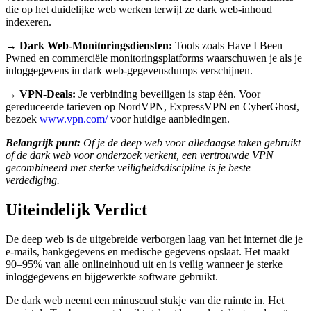
die op het duidelijke web werken terwijl ze dark web-inhoud
indexeren.
→ Dark Web-Monitoringsdiensten:
Tools zoals Have I Been
Pwned en commerciële monitoringsplatforms waarschuwen je als je
inloggegevens in dark web-gegevensdumps verschijnen.
→ VPN-Deals:
Je verbinding beveiligen is stap één. Voor
gereduceerde tarieven op NordVPN, ExpressVPN en CyberGhost,
bezoek
www.vpn.com/
voor huidige aanbiedingen.
Belangrijk punt:
Of je de deep web voor alledaagse taken gebruikt
of de dark web voor onderzoek verkent, een vertrouwde VPN
gecombineerd met sterke veiligheidsdiscipline is je beste
verdediging.
Uiteindelijk Verdict
De deep web is de uitgebreide verborgen laag van het internet die je
e-mails, bankgegevens en medische gegevens opslaat. Het maakt
90–95% van alle onlineinhoud uit en is veilig wanneer je sterke
inloggegevens en bijgewerkte software gebruikt.
De dark web neemt een minuscuul stukje van die ruimte in. Het