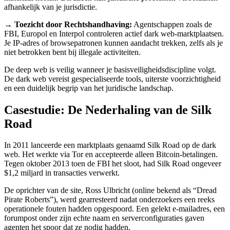
afhankelijk van je jurisdictie.
→ Toezicht door Rechtshandhaving:
Agentschappen zoals de
FBI, Europol en Interpol controleren actief dark web-marktplaatsen.
Je IP-adres of browsepatronen kunnen aandacht trekken, zelfs als je
niet betrokken bent bij illegale activiteiten.
De deep web is veilig wanneer je basisveiligheidsdiscipline volgt.
De dark web vereist gespecialiseerde tools, uiterste voorzichtigheid
en een duidelijk begrip van het juridische landschap.
Casestudie: De Nederhaling van de Silk
Road
In 2011 lanceerde een marktplaats genaamd Silk Road op de dark
web. Het werkte via Tor en accepteerde alleen Bitcoin-betalingen.
Tegen oktober 2013 toen de FBI het sloot, had Silk Road ongeveer
$1,2 miljard in transacties verwerkt.
De oprichter van de site, Ross Ulbricht (online bekend als “Dread
Pirate Roberts”), werd gearresteerd nadat onderzoekers een reeks
operationele fouten hadden opgespoord. Een gelekt e-mailadres, een
forumpost onder zijn echte naam en serverconfiguraties gaven
agenten het spoor dat ze nodig hadden.