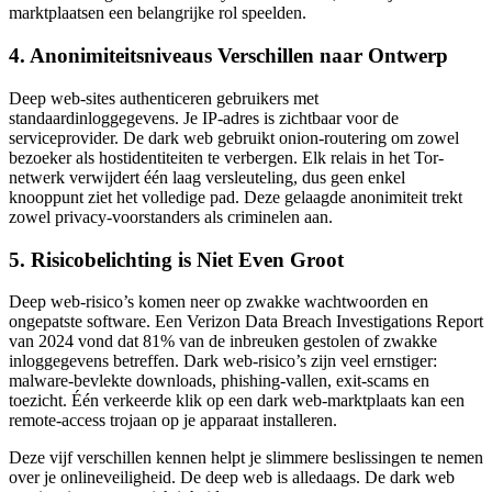
marktplaatsen een belangrijke rol speelden.
4. Anonimiteitsniveaus Verschillen naar Ontwerp
Deep web-sites authenticeren gebruikers met
standaardinloggegevens. Je IP-adres is zichtbaar voor de
serviceprovider. De dark web gebruikt onion-routering om zowel
bezoeker als hostidentiteiten te verbergen. Elk relais in het Tor-
netwerk verwijdert één laag versleuteling, dus geen enkel
knooppunt ziet het volledige pad. Deze gelaagde anonimiteit trekt
zowel privacy-voorstanders als criminelen aan.
5. Risicobelichting is Niet Even Groot
Deep web-risico’s komen neer op zwakke wachtwoorden en
ongepatste software. Een Verizon Data Breach Investigations Report
van 2024 vond dat 81% van de inbreuken gestolen of zwakke
inloggegevens betreffen. Dark web-risico’s zijn veel ernstiger:
malware-bevlekte downloads, phishing-vallen, exit-scams en
toezicht. Één verkeerde klik op een dark web-marktplaats kan een
remote-access trojaan op je apparaat installeren.
Deze vijf verschillen kennen helpt je slimmere beslissingen te nemen
over je onlineveiligheid. De deep web is alledaags. De dark web