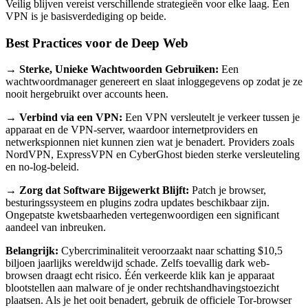
Veilig blijven vereist verschillende strategieën voor elke laag. Een
VPN is je basisverdediging op beide.
Best Practices voor de Deep Web
→ Sterke, Unieke Wachtwoorden Gebruiken:
Een
wachtwoordmanager genereert en slaat inloggegevens op zodat je ze
nooit hergebruikt over accounts heen.
→ Verbind via een VPN:
Een VPN versleutelt je verkeer tussen je
apparaat en de VPN-server, waardoor internetproviders en
netwerkspionnen niet kunnen zien wat je benadert. Providers zoals
NordVPN, ExpressVPN en CyberGhost bieden sterke versleuteling
en no-log-beleid.
→ Zorg dat Software Bijgewerkt Blijft:
Patch je browser,
besturingssysteem en plugins zodra updates beschikbaar zijn.
Ongepatste kwetsbaarheden vertegenwoordigen een significant
aandeel van inbreuken.
Belangrijk:
Cybercriminaliteit veroorzaakt naar schatting $10,5
biljoen jaarlijks wereldwijd schade. Zelfs toevallig dark web-
browsen draagt echt risico. Één verkeerde klik kan je apparaat
blootstellen aan malware of je onder rechtshandhavingstoezicht
plaatsen. Als je het ooit benadert, gebruik de officiele Tor-browser