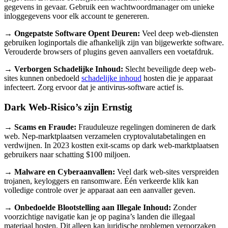
gegevens in gevaar. Gebruik een wachtwoordmanager om unieke
inloggegevens voor elk account te genereren.
→ Ongepatste Software Opent Deuren:
Veel deep web-diensten
gebruiken loginportals die afhankelijk zijn van bijgewerkte software.
Verouderde browsers of plugins geven aanvallers een voetafdruk.
→ Verborgen Schadelijke Inhoud:
Slecht beveiligde deep web-
sites kunnen onbedoeld
schadelijke inhoud
hosten die je apparaat
infecteert. Zorg ervoor dat je antivirus-software actief is.
Dark Web-Risico’s zijn Ernstig
→ Scams en Fraude:
Frauduleuze regelingen domineren de dark
web. Nep-marktplaatsen verzamelen cryptovalutabetalingen en
verdwijnen. In 2023 kostten exit-scams op dark web-marktplaatsen
gebruikers naar schatting $100 miljoen.
→ Malware en Cyberaanvallen:
Veel dark web-sites verspreiden
trojanen, keyloggers en ransomware. Één verkeerde klik kan
volledige controle over je apparaat aan een aanvaller geven.
→ Onbedoelde Blootstelling aan Illegale Inhoud:
Zonder
voorzichtige navigatie kan je op pagina’s landen die illegaal
materiaal hosten. Dit alleen kan juridische problemen veroorzaken