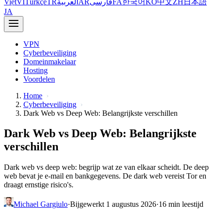
Việt
VI
Türkçe
TR
العربية
AR
فارسی
FA
한국어
KO
中文
ZH
日本語
JA
VPN
Cyberbeveiliging
Domeinmakelaar
Hosting
Voordelen
Home
Cyberbeveiliging
Dark Web vs Deep Web: Belangrijkste verschillen
Dark Web vs Deep Web: Belangrijkste
verschillen
Dark web vs deep web: begrijp wat ze van elkaar scheidt. De deep
web bevat je e-mail en bankgegevens. De dark web vereist Tor en
draagt ernstige risico's.
Michael Gargiulo
·
Bijgewerkt 1 augustus 2026
·
16 min leestijd