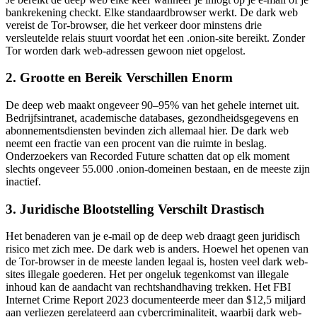
bankrekening checkt. Elke standaardbrowser werkt. De dark web
vereist de Tor-browser, die het verkeer door minstens drie
versleutelde relais stuurt voordat het een .onion-site bereikt. Zonder
Tor worden dark web-adressen gewoon niet opgelost.
2. Grootte en Bereik Verschillen Enorm
De deep web maakt ongeveer 90–95% van het gehele internet uit.
Bedrijfsintranet, academische databases, gezondheidsgegevens en
abonnementsdiensten bevinden zich allemaal hier. De dark web
neemt een fractie van een procent van die ruimte in beslag.
Onderzoekers van Recorded Future schatten dat op elk moment
slechts ongeveer 55.000 .onion-domeinen bestaan, en de meeste zijn
inactief.
3. Juridische Blootstelling Verschilt Drastisch
Het benaderen van je e-mail op de deep web draagt geen juridisch
risico met zich mee. De dark web is anders. Hoewel het openen van
de Tor-browser in de meeste landen legaal is, hosten veel dark web-
sites illegale goederen. Het per ongeluk tegenkomst van illegale
inhoud kan de aandacht van rechtshandhaving trekken. Het FBI
Internet Crime Report 2023 documenteerde meer dan $12,5 miljard
aan verliezen gerelateerd aan cybercriminaliteit, waarbij dark web-