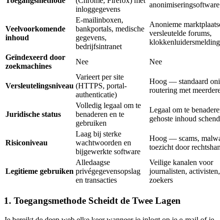
Toegangsmethode
(Chrome, Firefox) met
anonimiseringsoftware 
inloggegevens
E-mailinboxen,
Anonieme marktplaats
Veelvoorkomende
bankportals, medische
versleutelde forums,
inhoud
gegevens,
klokkenluidersmelding
bedrijfsintranet
Geïndexeerd door
Nee
Nee
zoekmachines
Varieert per site
Hoog — standaard oni
Versleutelingsniveau
(HTTPS, portal-
routering met meerder
authenticatie)
Volledig legaal om te
Legaal om te benadere
Juridische status
benaderen en te
gehoste inhoud schend
gebruiken
Laag bij sterke
Hoog — scams, malwa
Risiconiveau
wachtwoorden en
toezicht door rechtsh
bijgewerkte software
Alledaagse
Veilige kanalen voor
Legitieme gebruiken
privégegevensopslag
journalisten, activisten
en transacties
zoekers
1. Toegangsmethode Scheidt de Twee Lagen
Je bereikt de deep web elke keer wanneer je inlogt op je e-mail of je