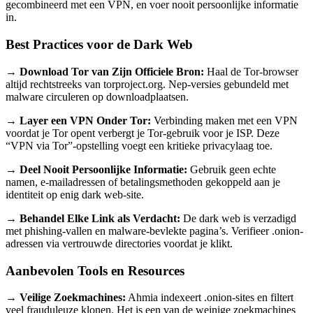
gecombineerd met een VPN, en voer nooit persoonlijke informatie
in.
Best Practices voor de Dark Web
→ Download Tor van Zijn Officiele Bron:
Haal de Tor-browser
altijd rechtstreeks van torproject.org. Nep-versies gebundeld met
malware circuleren op downloadplaatsen.
→ Layer een VPN Onder Tor:
Verbinding maken met een VPN
voordat je Tor opent verbergt je Tor-gebruik voor je ISP. Deze
“VPN via Tor”-opstelling voegt een kritieke privacylaag toe.
→ Deel Nooit Persoonlijke Informatie:
Gebruik geen echte
namen, e-mailadressen of betalingsmethoden gekoppeld aan je
identiteit op enig dark web-site.
→ Behandel Elke Link als Verdacht:
De dark web is verzadigd
met phishing-vallen en malware-bevlekte pagina’s. Verifieer .onion-
adressen via vertrouwde directories voordat je klikt.
Aanbevolen Tools en Resources
→ Veilige Zoekmachines:
Ahmia indexeert .onion-sites en filtert
veel frauduleuze klonen. Het is een van de weinige zoekmachines