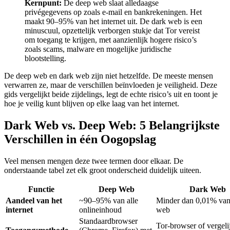
Kernpunt:
De deep web slaat alledaagse
privégegevens op zoals e-mail en bankrekeningen. Het
maakt 90–95% van het internet uit. De dark web is een
minuscuul, opzettelijk verborgen stukje dat Tor vereist
om toegang te krijgen, met aanzienlijk hogere risico’s
zoals scams, malware en mogelijke juridische
blootstelling.
De deep web en dark web zijn niet hetzelfde. De meeste mensen
verwarren ze, maar de verschillen beïnvloeden je veiligheid. Deze
gids vergelijkt beide zijdelings, legt de echte risico’s uit en toont je
hoe je veilig kunt blijven op elke laag van het internet.
Dark Web vs. Deep Web: 5 Belangrijkste
Verschillen in één Oogopslag
Veel mensen mengen deze twee termen door elkaar. De
onderstaande tabel zet elk groot onderscheid duidelijk uiteen.
Functie
Deep Web
Dark Web
Aandeel van het
~90–95% van alle
Minder dan 0,01% van
internet
onlineinhoud
web
Standaardbrowser
Tor-browser of vergeli