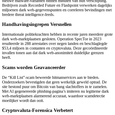
nieuwe malware-varianten binnen minuten van hun verschijning.
Bedrijven zoals Recorded Future en Flashpoint verwerken dagelijks
miljoenen dark web-gegevenspunten en correleren bevindingen met
bredere threat intelligence-feeds.
Handhavingsingrepen Versnellen
Internationale politiekrachten hebben in recente jaren meerdere grote
dark web-marktplaatsen gesloten. Operation SpecTor in 2023
resulteerde in 288 arrestaties over negen landen en beschlaglegde
$53,4 miljoen in contanten en cryptovaluta. Deze gecoördineerde
invallen tonen aan dat dark web-anonimiteit duidelijke grenzen
heeft.
Scams worden Geavanceerder
De “Kill List”-scam beweerde hitmanservices aan te bieden.
Onderzoekers bevestigden dat geen werkelijk geweld optrad. De
site bestond puur om Bitcoin van bang slachtoffers in te zamelen.
Met AI gegenereerde phishing-pagina’s imiteren nu legitieme dark
web-marktplaatsen alarmerend accuraat, waardoor scamdetectie
moeilijker wordt dan ooit.
Cryptovaluta-Forensica Verbetert