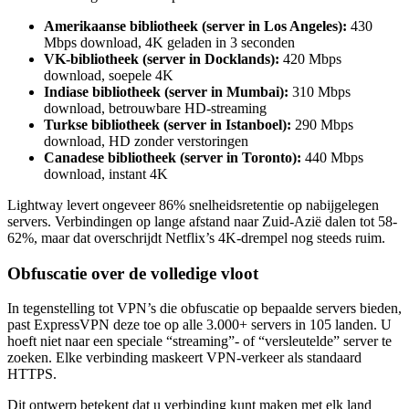
Amerikaanse bibliotheek (server in Los Angeles):
430
Mbps download, 4K geladen in 3 seconden
VK-bibliotheek (server in Docklands):
420 Mbps
download, soepele 4K
Indiase bibliotheek (server in Mumbai):
310 Mbps
download, betrouwbare HD-streaming
Turkse bibliotheek (server in Istanboel):
290 Mbps
download, HD zonder verstoringen
Canadese bibliotheek (server in Toronto):
440 Mbps
download, instant 4K
Lightway levert ongeveer 86% snelheidsretentie op nabijgelegen
servers. Verbindingen op lange afstand naar Zuid-Azië dalen tot 58-
62%, maar dat overschrijdt Netflix’s 4K-drempel nog steeds ruim.
Obfuscatie over de volledige vloot
In tegenstelling tot VPN’s die obfuscatie op bepaalde servers bieden,
past ExpressVPN deze toe op alle 3.000+ servers in 105 landen. U
hoeft niet naar een speciale “streaming”- of “versleutelde” server te
zoeken. Elke verbinding maskeert VPN-verkeer als standaard
HTTPS.
Dit ontwerp betekent dat u verbinding kunt maken met elk land