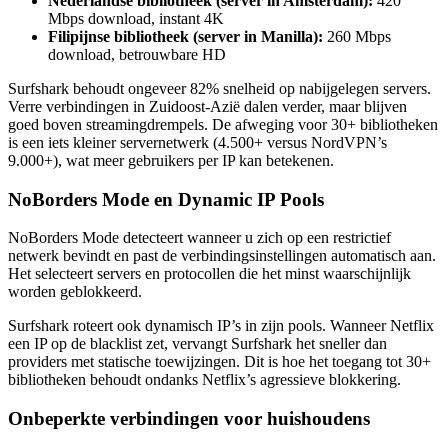
Nederlandse bibliotheek (server in Amsterdam):
420
Mbps download, instant 4K
Filipijnse bibliotheek (server in Manilla):
260 Mbps
download, betrouwbare HD
Surfshark behoudt ongeveer 82% snelheid op nabijgelegen servers.
Verre verbindingen in Zuidoost-Azië dalen verder, maar blijven
goed boven streamingdrempels. De afweging voor 30+ bibliotheken
is een iets kleiner servernetwerk (4.500+ versus NordVPN’s
9.000+), wat meer gebruikers per IP kan betekenen.
NoBorders Mode en Dynamic IP Pools
NoBorders Mode detecteert wanneer u zich op een restrictief
netwerk bevindt en past de verbindingsinstellingen automatisch aan.
Het selecteert servers en protocollen die het minst waarschijnlijk
worden geblokkeerd.
Surfshark roteert ook dynamisch IP’s in zijn pools. Wanneer Netflix
een IP op de blacklist zet, vervangt Surfshark het sneller dan
providers met statische toewijzingen. Dit is hoe het toegang tot 30+
bibliotheken behoudt ondanks Netflix’s agressieve blokkering.
Onbeperkte verbindingen voor huishoudens