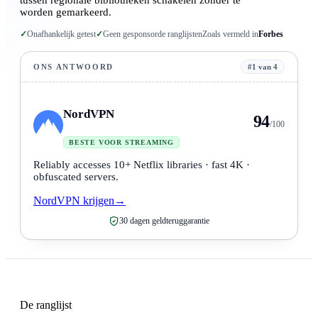
tussen regionale bibliotheken schakelen zonder te
worden gemarkeerd.
✓
Onafhankelijk getest
✓
Geen gesponsorde ranglijsten
Zoals vermeld in
Forbes
ONS ANTWOORD
#1 van 4
NordVPN
94
/100
BESTE VOOR STREAMING
Reliably accesses 10+ Netflix libraries · fast 4K ·
obfuscated servers.
NordVPN krijgen
→
30 dagen geldteruggarantie
De ranglijst