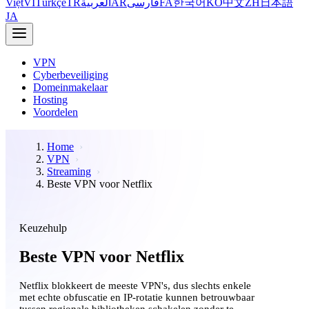
Việt
VI
Türkçe
TR
العربية
AR
فارسی
FA
한국어
KO
中文
ZH
日本語
JA
VPN
Cyberbeveiliging
Domeinmakelaar
Hosting
Voordelen
Home
VPN
Streaming
Beste VPN voor Netflix
Keuzehulp
Beste VPN voor Netflix
Netflix blokkeert de meeste VPN's, dus slechts enkele
met echte obfuscatie en IP-rotatie kunnen betrouwbaar