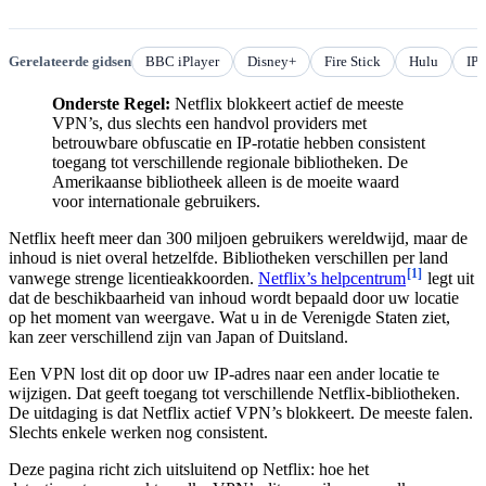
Gerelateerde gidsen
BBC iPlayer
Disney+
Fire Stick
Hulu
IP
Onderste Regel:
Netflix blokkeert actief de meeste
VPN’s, dus slechts een handvol providers met
betrouwbare obfuscatie en IP-rotatie hebben consistent
toegang tot verschillende regionale bibliotheken. De
Amerikaanse bibliotheek alleen is de moeite waard
voor internationale gebruikers.
Netflix heeft meer dan 300 miljoen gebruikers wereldwijd, maar de
inhoud is niet overal hetzelfde. Bibliotheken verschillen per land
[1]
vanwege strenge licentieakkoorden.
Netflix’s helpcentrum
legt uit
dat de beschikbaarheid van inhoud wordt bepaald door uw locatie
op het moment van weergave. Wat u in de Verenigde Staten ziet,
kan zeer verschillend zijn van Japan of Duitsland.
Een VPN lost dit op door uw IP-adres naar een ander locatie te
wijzigen. Dat geeft toegang tot verschillende Netflix-bibliotheken.
De uitdaging is dat Netflix actief VPN’s blokkeert. De meeste falen.
Slechts enkele werken nog consistent.
Deze pagina richt zich uitsluitend op Netflix: hoe het