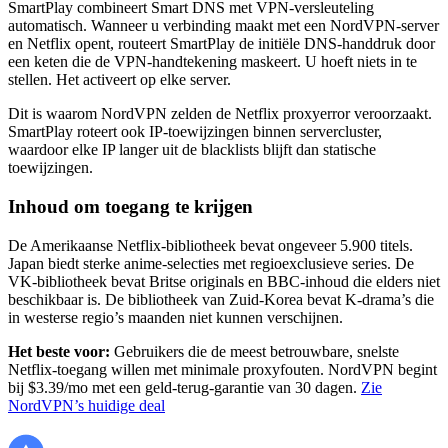
SmartPlay combineert Smart DNS met VPN-versleuteling
automatisch. Wanneer u verbinding maakt met een NordVPN-server
en Netflix opent, routeert SmartPlay de initiële DNS-handdruk door
een keten die de VPN-handtekening maskeert. U hoeft niets in te
stellen. Het activeert op elke server.
Dit is waarom NordVPN zelden de Netflix proxyerror veroorzaakt.
SmartPlay roteert ook IP-toewijzingen binnen servercluster,
waardoor elke IP langer uit de blacklists blijft dan statische
toewijzingen.
Inhoud om toegang te krijgen
De Amerikaanse Netflix-bibliotheek bevat ongeveer 5.900 titels.
Japan biedt sterke anime-selecties met regioexclusieve series. De
VK-bibliotheek bevat Britse originals en BBC-inhoud die elders niet
beschikbaar is. De bibliotheek van Zuid-Korea bevat K-drama’s die
in westerse regio’s maanden niet kunnen verschijnen.
Het beste voor:
Gebruikers die de meest betrouwbare, snelste
Netflix-toegang willen met minimale proxyfouten. NordVPN begint
bij $3.39/mo met een geld-terug-garantie van 30 dagen.
Zie
NordVPN’s huidige deal