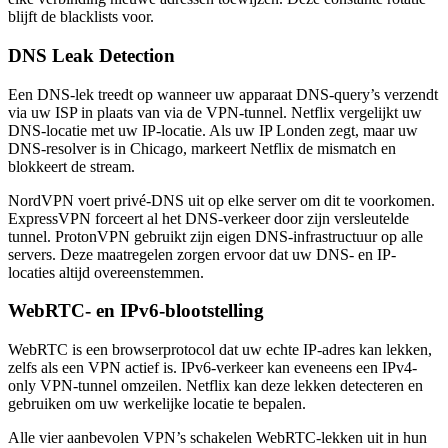
blijft de blacklists voor.
DNS Leak Detection
Een DNS-lek treedt op wanneer uw apparaat DNS-query’s verzendt
via uw ISP in plaats van via de VPN-tunnel. Netflix vergelijkt uw
DNS-locatie met uw IP-locatie. Als uw IP Londen zegt, maar uw
DNS-resolver is in Chicago, markeert Netflix de mismatch en
blokkeert de stream.
NordVPN voert privé-DNS uit op elke server om dit te voorkomen.
ExpressVPN forceert al het DNS-verkeer door zijn versleutelde
tunnel. ProtonVPN gebruikt zijn eigen DNS-infrastructuur op alle
servers. Deze maatregelen zorgen ervoor dat uw DNS- en IP-
locaties altijd overeenstemmen.
WebRTC- en IPv6-blootstelling
WebRTC is een browserprotocol dat uw echte IP-adres kan lekken,
zelfs als een VPN actief is. IPv6-verkeer kan eveneens een IPv4-
only VPN-tunnel omzeilen. Netflix kan deze lekken detecteren en
gebruiken om uw werkelijke locatie te bepalen.
Alle vier aanbevolen VPN’s schakelen WebRTC-lekken uit in hun