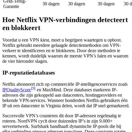
Geld-Terug-
30 dagen
30 dagen
30 dagen
30 
Garantie
Hoe Netflix VPN-verbindingen detecteert
en blokkeert
Voordat u een VPN kiest, moet u begrijpen waartegen u opboxt.
Netflix gebruikt meerdere gelaagde detectiemethoden om VPN-
verkeer te identificeren en te blokkeren. Door deze methoden te
kennen, wordt duidelijk waarom de meeste VPN’s falen en waarom
de vier hieronder slagen.
IP-reputatiedatabases
Netflix abonneert zich op commerciële IP-intelligenceservices zoals
[5]
IPQualityScore
en MaxMind. Deze databases markeren IP-
adressen die zijn gekoppeld aan datacenters, hostingproviders en
bekende VPN-services. Wanneer honderden Netflix-gebruikers één
IP uit een datacenter in Virginia delen, wordt dat IP snel gemarkeerd.
Succesvolle VPN’s counteren dit door IP-adressen regelmatig te
roteren. NordVPN cyclt door duizenden IP’s in zijn 9.000+
servernetwerk. Surfshark handhaaft dynamische IP-pools die bij
elke verbinding nieuwe adressen toewijzen. Deze constante rotatie