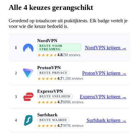
Alle 4 keuzes gerangschikt
Geordend op totaalscore uit praktijktests. Elk badge vertelt je
voor wie die keuze bedoeld is.
NordVPN
BESTE VOOR
NordVPN krijgen
→
1
STREAMING
4.6
2M reviews
Reliably accesses 10+ Netflix librari
ProtonVPN
ProtonVPN krijgen
→
2
BESTE PRIVACY
4.7
1.2M reviews
Swiss no-logs · reliable US and UK 
ExpressVPN
ExpressVPN krijgen
→
3
BESTE SNELHEID
4.7
889K reviews
Consistent 4K with no buffering ·
Surfshark
Surfshark krijgen
→
4
BESTE WAARDE
4.7
397K reviews
From $1.99/mo · unlimited device