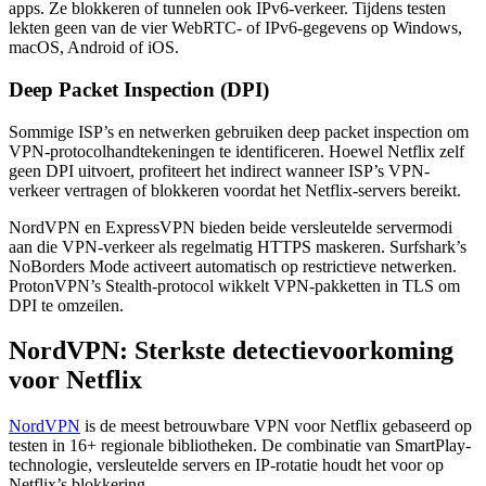
apps. Ze blokkeren of tunnelen ook IPv6-verkeer. Tijdens testen
lekten geen van de vier WebRTC- of IPv6-gegevens op Windows,
macOS, Android of iOS.
Deep Packet Inspection (DPI)
Sommige ISP’s en netwerken gebruiken deep packet inspection om
VPN-protocolhandtekeningen te identificeren. Hoewel Netflix zelf
geen DPI uitvoert, profiteert het indirect wanneer ISP’s VPN-
verkeer vertragen of blokkeren voordat het Netflix-servers bereikt.
NordVPN en ExpressVPN bieden beide versleutelde servermodi
aan die VPN-verkeer als regelmatig HTTPS maskeren. Surfshark’s
NoBorders Mode activeert automatisch op restrictieve netwerken.
ProtonVPN’s Stealth-protocol wikkelt VPN-pakketten in TLS om
DPI te omzeilen.
NordVPN: Sterkste detectievoorkoming
voor Netflix
NordVPN
is de meest betrouwbare VPN voor Netflix gebaseerd op
testen in 16+ regionale bibliotheken. De combinatie van SmartPlay-
technologie, versleutelde servers en IP-rotatie houdt het voor op
Netflix’s blokkering.