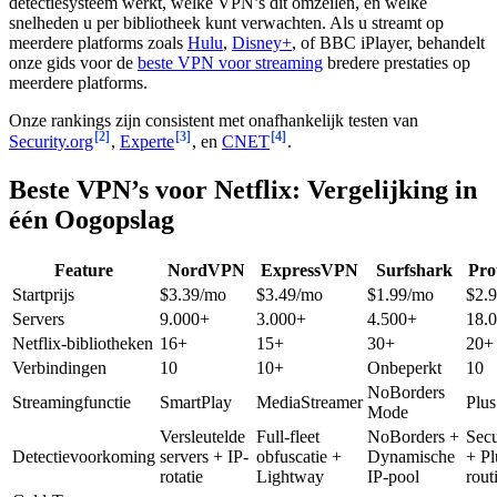
detectiesysteem werkt, welke VPN’s dit omzeilen, en welke
snelheden u per bibliotheek kunt verwachten. Als u streamt op
meerdere platforms zoals
Hulu
,
Disney+
, of BBC iPlayer, behandelt
onze gids voor de
beste VPN voor streaming
bredere prestaties op
meerdere platforms.
Onze rankings zijn consistent met onafhankelijk testen van
[2]
[3]
[4]
Security.org
,
Experte
, en
CNET
.
Beste VPN’s voor Netflix: Vergelijking in
één Oogopslag
Feature
NordVPN
ExpressVPN
Surfshark
Pr
Startprijs
$3.39/mo
$3.49/mo
$1.99/mo
$2.
Servers
9.000+
3.000+
4.500+
18.
Netflix-bibliotheken
16+
15+
30+
20+
Verbindingen
10
10+
Onbeperkt
10
NoBorders
Streamingfunctie
SmartPlay
MediaStreamer
Plus
Mode
Versleutelde
Full-fleet
NoBorders +
Sec
Detectievoorkoming
servers + IP-
obfuscatie +
Dynamische
+ Pl
rotatie
Lightway
IP-pool
rout