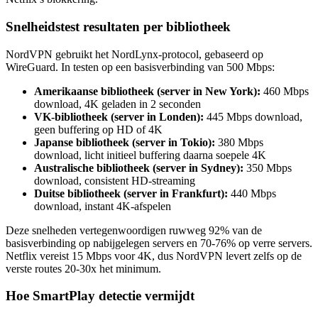
Snelheidstest resultaten per bibliotheek
NordVPN gebruikt het NordLynx-protocol, gebaseerd op
WireGuard. In testen op een basisverbinding van 500 Mbps:
Amerikaanse bibliotheek (server in New York):
460 Mbps
download, 4K geladen in 2 seconden
VK-bibliotheek (server in Londen):
445 Mbps download,
geen buffering op HD of 4K
Japanse bibliotheek (server in Tokio):
380 Mbps
download, licht initieel buffering daarna soepele 4K
Australische bibliotheek (server in Sydney):
350 Mbps
download, consistent HD-streaming
Duitse bibliotheek (server in Frankfurt):
440 Mbps
download, instant 4K-afspelen
Deze snelheden vertegenwoordigen ruwweg 92% van de
basisverbinding op nabijgelegen servers en 70-76% op verre servers.
Netflix vereist 15 Mbps voor 4K, dus NordVPN levert zelfs op de
verste routes 20-30x het minimum.
Hoe SmartPlay detectie vermijdt