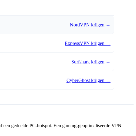
NordVPN krijgen
→
ExpressVPN krijgen
→
Surfshark krijgen
→
CyberGhost krijgen
→
g of een gedeelde PC-hotspot. Een gaming-geoptimaliseerde VPN