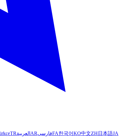
ürkçe
TR
العربية
AR
فارسی
FA
한국어
KO
中文
ZH
日本語
JA