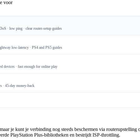
je voor
DoS · low ping · clear router-setup guides
Lightway low-latency · PS4 and PS5 guides
d devices · fast enough for online play
rs · 45-day money-back
 maar je kunt je verbinding nog steeds beschermen via routerupstellin
rde PlayStation Plus-bibliotheken en bestrijdt ISP-throttling.