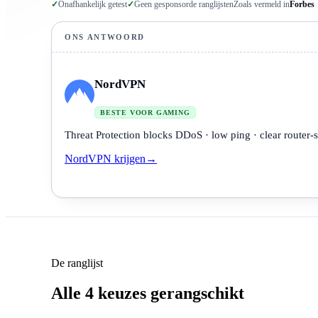
✓
Onafhankelijk getest
✓
Geen gesponsorde ranglijsten
Zoals vermeld in
Forbes
ONS ANTWOORD
NordVPN
BESTE VOOR GAMING
Threat Protection blocks DDoS · low ping · clear router-
NordVPN krijgen
→
De ranglijst
Alle 4 keuzes gerangschikt