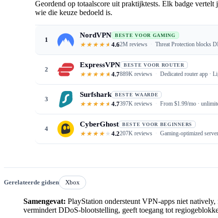
Geordend op totaalscore uit praktijktests. Elk badge vertelt 
wie die keuze bedoeld is.
NordVPN
BESTE VOOR GAMING
1
4.6
2M reviews
Threat Protection blocks D
ExpressVPN
BESTE VOOR ROUTER
2
4.7
889K reviews
Dedicated router app · 
Surfshark
BESTE WAARDE
3
4.7
397K reviews
From $1.99/mo · unlimite
CyberGhost
BESTE VOOR BEGINNERS
4
4.2
207K reviews
Gaming-optimized serve
Gerelateerde gidsen
Xbox
Samengevat:
PlayStation ondersteunt VPN-apps niet natively,
vermindert DDoS-blootstelling, geeft toegang tot regiogeblokkee