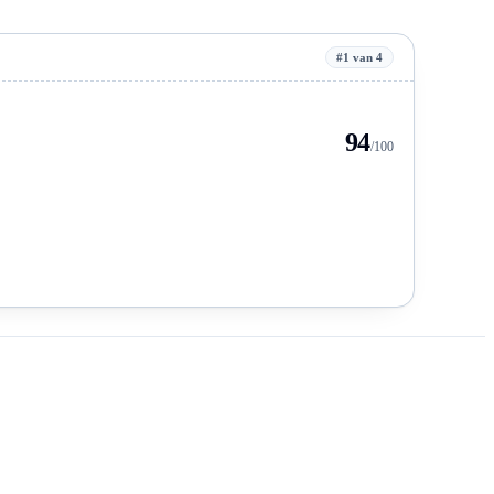
#1 van 4
94
/100