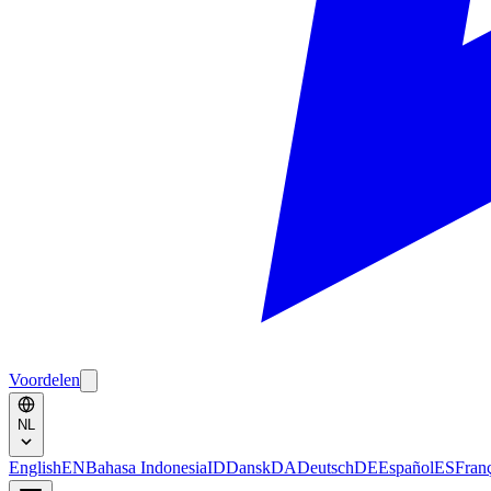
Voordelen
NL
English
EN
Bahasa Indonesia
ID
Dansk
DA
Deutsch
DE
Español
ES
Fran