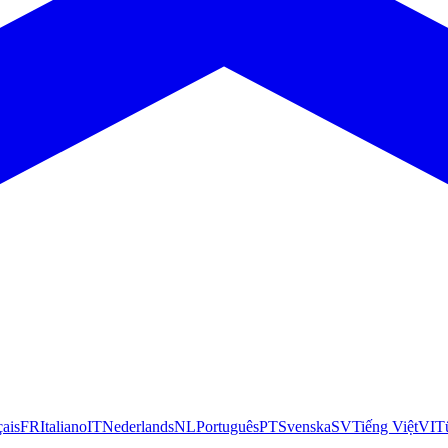
çais
FR
Italiano
IT
Nederlands
NL
Português
PT
Svenska
SV
Tiếng Việt
VI
T