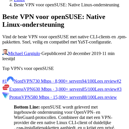
Beste VPN voor openSUSE: Native Linux-ondersteuning
Beste VPN voor openSUSE: Native
Linux-ondersteuning
Vind de beste VPN voor openSUSE met native CLI-clients en .rpm-
pakketten. Snel, veilig en compatibel met YaST-configuratie.
Michael Gargiulo
·
Gepubliceerd 20 december 2019
·
11 min
leestijd
Top VPN's voor openSUSE
#1
NordVPN
730 Mbps · 8,900+ servers
94
/100
Lees review
#2
ExpressVPN
630 Mbps · 3,000+ servers
85
/100
Lees review
#3
ProtonVPN
580 Mbps · 15,000+ servers
88
/100
Lees review
Bottom Line:
openSUSE wordt geleverd met
ingebouwde ondersteuning voor OpenVPN- en
WireGuard-protocollen. Combineer dat met een VPN-
provider die een native Linux CLI-client of duidelijke
-installatiepakketten aanbiedt, en u krijgt een privé,
.rpm