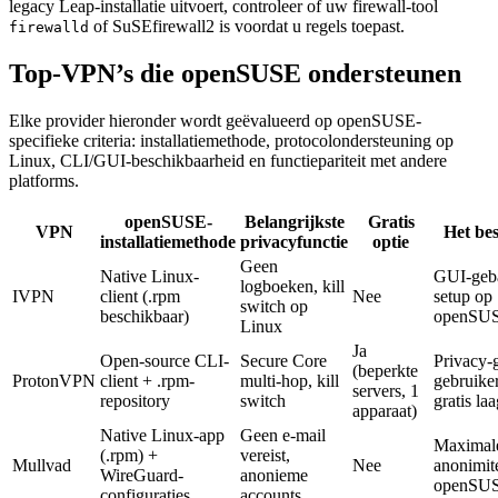
legacy Leap-installatie uitvoert, controleer of uw firewall-tool
of SuSEfirewall2 is voordat u regels toepast.
firewalld
Top-VPN’s die openSUSE ondersteunen
Elke provider hieronder wordt geëvalueerd op openSUSE-
specifieke criteria: installatiemethode, protocolondersteuning op
Linux, CLI/GUI-beschikbaarheid en functiepariteit met andere
platforms.
openSUSE-
Belangrijkste
Gratis
VPN
Het bes
installatiemethode
privacyfunctie
optie
Geen
Native Linux-
GUI-geb
logboeken, kill
IVPN
client (.rpm
Nee
setup op
switch op
beschikbaar)
openSU
Linux
Ja
Open-source CLI-
Secure Core
Privacy-g
(beperkte
ProtonVPN
client + .rpm-
multi-hop, kill
gebruiker
servers, 1
repository
switch
gratis la
apparaat)
Native Linux-app
Geen e-mail
Maximal
(.rpm) +
vereist,
Mullvad
Nee
anonimite
WireGuard-
anonieme
openSU
configuraties
accounts