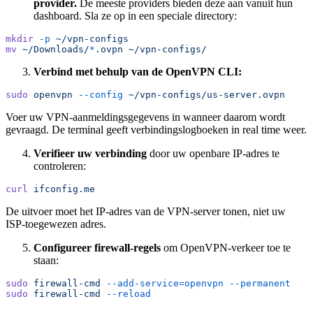
provider.
De meeste providers bieden deze aan vanuit hun
dashboard. Sla ze op in een speciale directory:
mkdir
 -p
 ~/vpn-configs
mv
 ~/Downloads/
*
.ovpn
 ~/vpn-configs/
Verbind met behulp van de OpenVPN CLI:
sudo
 openvpn
 --config
 ~/vpn-configs/us-server.ovpn
Voer uw VPN-aanmeldingsgegevens in wanneer daarom wordt
gevraagd. De terminal geeft verbindingslogboeken in real time weer.
Verifieer uw verbinding
door uw openbare IP-adres te
controleren:
curl
 ifconfig.me
De uitvoer moet het IP-adres van de VPN-server tonen, niet uw
ISP-toegewezen adres.
Configureer firewall-regels
om OpenVPN-verkeer toe te
staan:
sudo
 firewall-cmd
 --add-service=openvpn
 --permanent
sudo
 firewall-cmd
 --reload