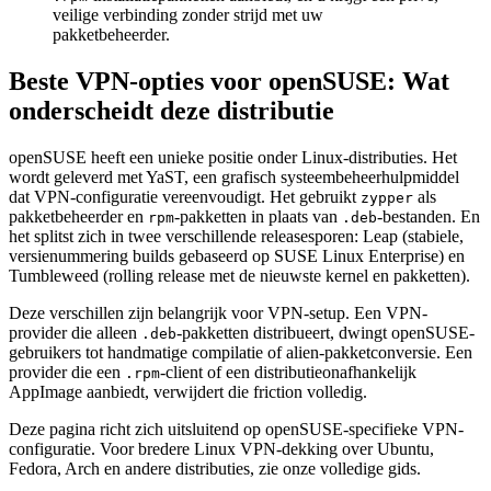
veilige verbinding zonder strijd met uw
pakketbeheerder.
Beste VPN-opties voor openSUSE: Wat
onderscheidt deze distributie
openSUSE heeft een unieke positie onder Linux-distributies. Het
wordt geleverd met YaST, een grafisch systeembeheerhulpmiddel
dat VPN-configuratie vereenvoudigt. Het gebruikt
als
zypper
pakketbeheerder en
-pakketten in plaats van
-bestanden. En
rpm
.deb
het splitst zich in twee verschillende releasesporen: Leap (stabiele,
versienummering builds gebaseerd op SUSE Linux Enterprise) en
Tumbleweed (rolling release met de nieuwste kernel en pakketten).
Deze verschillen zijn belangrijk voor VPN-setup. Een VPN-
provider die alleen
-pakketten distribueert, dwingt openSUSE-
.deb
gebruikers tot handmatige compilatie of alien-pakketconversie. Een
provider die een
-client of een distributieonafhankelijk
.rpm
AppImage aanbiedt, verwijdert die friction volledig.
Deze pagina richt zich uitsluitend op openSUSE-specifieke VPN-
configuratie. Voor bredere Linux VPN-dekking over Ubuntu,
Fedora, Arch en andere distributies, zie onze volledige gids.