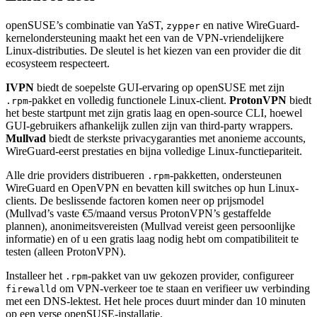
openSUSE’s combinatie van YaST,
en native WireGuard-
zypper
kernelondersteuning maakt het een van de VPN-vriendelijkere
Linux-distributies. De sleutel is het kiezen van een provider die dit
ecosysteem respecteert.
IVPN
biedt de soepelste GUI-ervaring op openSUSE met zijn
-pakket en volledig functionele Linux-client.
ProtonVPN
biedt
.rpm
het beste startpunt met zijn gratis laag en open-source CLI, hoewel
GUI-gebruikers afhankelijk zullen zijn van third-party wrappers.
Mullvad
biedt de sterkste privacygaranties met anonieme accounts,
WireGuard-eerst prestaties en bijna volledige Linux-functiepariteit.
Alle drie providers distribueren
-pakketten, ondersteunen
.rpm
WireGuard en OpenVPN en bevatten kill switches op hun Linux-
clients. De beslissende factoren komen neer op prijsmodel
(Mullvad’s vaste €5/maand versus ProtonVPN’s gestaffelde
plannen), anonimeitsvereisten (Mullvad vereist geen persoonlijke
informatie) en of u een gratis laag nodig hebt om compatibiliteit te
testen (alleen ProtonVPN).
Installeer het
-pakket van uw gekozen provider, configureer
.rpm
om VPN-verkeer toe te staan en verifieer uw verbinding
firewalld
met een DNS-lektest. Het hele proces duurt minder dan 10 minuten
op een verse openSUSE-installatie.