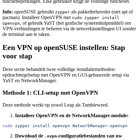
functiebeperkingen. Elke gebruiker krijgt de volledige functieset.
Info:
openSUSE gebruikt
als pakketbeheerder (niet apt of
zypper
pacman). Installeer OpenVPN met
sudo zypper install
, of gebruik YaST (het grafische systeemhulpmiddel) om
openvpn
VPN-verbindingen te beheren via de netwerkinstellingen UI zonder
de terminal aan te raken.
Een VPN op openSUSE instellen: Stap
voor stap
Deze sectie behandelt twee volledige installatiemethoden:
opdrachtregelsetup met OpenVPN en GUI-gebaseerde setup via
YaST en NetworkManager.
Methode 1: CLI-setup met OpenVPN
Deze methode werkt op zowel Leap als Tumbleweed.
Installeer OpenVPN en de NetworkManager-module:
sudo
 zypper
 install
 openvpn
 NetworkManager-openvpn
Download de
-configuratiebestanden van uw
.ovpn