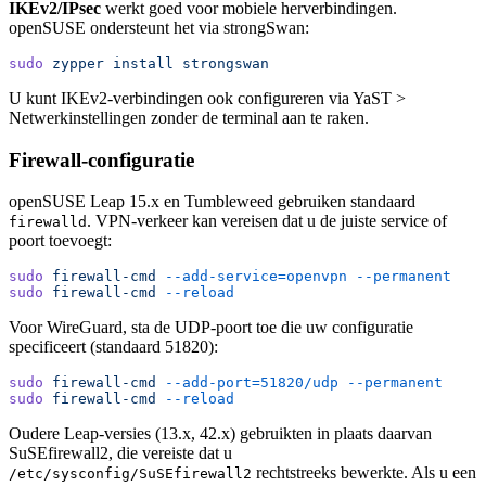
IKEv2/IPsec
werkt goed voor mobiele herverbindingen.
openSUSE ondersteunt het via strongSwan:
sudo
 zypper
 install
 strongswan
U kunt IKEv2-verbindingen ook configureren via YaST >
Netwerkinstellingen zonder de terminal aan te raken.
Firewall-configuratie
openSUSE Leap 15.x en Tumbleweed gebruiken standaard
. VPN-verkeer kan vereisen dat u de juiste service of
firewalld
poort toevoegt:
sudo
 firewall-cmd
 --add-service=openvpn
 --permanent
sudo
 firewall-cmd
 --reload
Voor WireGuard, sta de UDP-poort toe die uw configuratie
specificeert (standaard 51820):
sudo
 firewall-cmd
 --add-port=51820/udp
 --permanent
sudo
 firewall-cmd
 --reload
Oudere Leap-versies (13.x, 42.x) gebruikten in plaats daarvan
SuSEfirewall2, die vereiste dat u
rechtstreeks bewerkte. Als u een
/etc/sysconfig/SuSEfirewall2