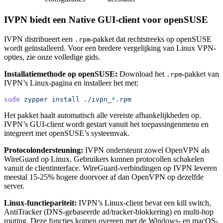
IVPN biedt een Native GUI-client voor openSUSE
IVPN distribueert een
-pakket dat rechtstreeks op openSUSE
.rpm
wordt geïnstalleerd. Voor een bredere vergelijking van Linux VPN-
opties, zie onze volledige gids.
Installatiemethode op openSUSE:
Download het
-pakket van
.rpm
IVPN’s Linux-pagina en installeer het met:
sudo
 zypper
 install
 ./ivpn_
*
.rpm
Het pakket haalt automatisch alle vereiste afhankelijkheden op.
IVPN’s GUI-client wordt gestart vanuit het toepassingenmenu en
integreert met openSUSE’s systeemvak.
Protocolondersteuning:
IVPN ondersteunt zowel OpenVPN als
WireGuard op Linux. Gebruikers kunnen protocollen schakelen
vanuit de clientinterface. WireGuard-verbindingen op IVPN leveren
meestal 15-25% hogere doorvoer af dan OpenVPN op dezelfde
server.
Linux-functiepariteit:
IVPN’s Linux-client bevat een kill switch,
AntiTracker (DNS-gebaseerde ad/tracker-blokkering) en multi-hop
routing. Deze functies komen overeen met de Windows- en macOS-