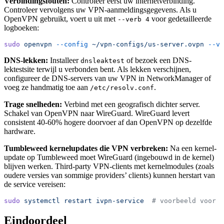
Verbindingsfouten:
Controleer eerst uw internetverbinding.
Controleer vervolgens uw VPN-aanmeldingsgegevens. Als u
OpenVPN gebruikt, voert u uit met
voor gedetailleerde
--verb 4
logboeken:
sudo
 openvpn
 --config
 ~/vpn-configs/us-server.ovpn
 --ve
DNS-lekken:
Installeer
of bezoek een DNS-
dnsleaktest
lektestsite terwijl u verbonden bent. Als lekken verschijnen,
configureer de DNS-servers van uw VPN in NetworkManager of
voeg ze handmatig toe aan
.
/etc/resolv.conf
Trage snelheden:
Verbind met een geografisch dichter server.
Schakel van OpenVPN naar WireGuard. WireGuard levert
consistent 40-60% hogere doorvoer af dan OpenVPN op dezelfde
hardware.
Tumbleweed kernelupdates die VPN verbreken:
Na een kernel-
update op Tumbleweed moet WireGuard (ingebouwd in de kernel)
blijven werken. Third-party VPN-clients met kernelmodules (zoals
oudere versies van sommige providers’ clients) kunnen herstart van
de service vereisen:
sudo
 systemctl
 restart
 ivpn-service
  # voorbeeld voor I
Eindoordeel