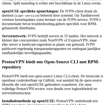
clients. Split tunneling is echter niet beschikbaar in de Linux-versie.
openSUSE-specifieke opmerkingen:
De IVPN-client draait als
daemon (
) beheerd door systemd. Op Tumbleweed
ivpn-service
vereisen kernelupdates soms herstart van de IVPN-service. IVPN’s
documentatie bevat troubleshooting-gidsen specifiek voor RPM-
gebaseerde distributies.
Servernetwerk:
IVPN bedrijft servers in 35 landen. Het netwerk is
kleiner dan concurrenten zoals NordVPN of ExpressVPN, maar
elke server is hardware-eigendom in plaats van gehuurd. IVPN
publiceert regelmatig transparantierapporten en ondergaat jaarlijkse
onafhankelijke beveiligingsaudits.
ProtonVPN biedt een Open-Source CLI met RPM-
repository
ProtonVPN biedt een open-source Linux CLI-client. De broncode is
openbaar controleerbaar op GitHub, wat aansluit bij de open-source
filosofie die veel openSUSE-gebruikers waarderen. Zie onze
volledige ProtonVPN-review voor details over logboekbeleid en
serverinfrastructuur.
Installatiemethode op openSUSE:
ProtonVPN onderhoudt een