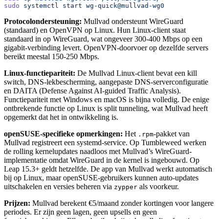
sudo
 systemctl
 start
 wg-quick@mullvad-wg0
Protocolondersteuning:
Mullvad ondersteunt WireGuard
(standaard) en OpenVPN op Linux. Hun Linux-client staat
standaard in op WireGuard, wat ongeveer 300-400 Mbps op een
gigabit-verbinding levert. OpenVPN-doorvoer op dezelfde servers
bereikt meestal 150-250 Mbps.
Linux-functiepariteit:
De Mullvad Linux-client bevat een kill
switch, DNS-lekbescherming, aangepaste DNS-serverconfiguratie
en DAITA (Defense Against AI-guided Traffic Analysis).
Functiepariteit met Windows en macOS is bijna volledig. De enige
ontbrekende functie op Linux is split tunneling, wat Mullvad heeft
opgemerkt dat het in ontwikkeling is.
openSUSE-specifieke opmerkingen:
Het
-pakket van
.rpm
Mullvad registreert een systemd-service. Op Tumbleweed werken
de rolling kernelupdates naadloos met Mullvad’s WireGuard-
implementatie omdat WireGuard in de kernel is ingebouwd. Op
Leap 15.3+ geldt hetzelfde. De app van Mullvad werkt automatisch
bij op Linux, maar openSUSE-gebruikers kunnen auto-updates
uitschakelen en versies beheren via
als voorkeur.
zypper
Prijzen:
Mullvad berekent €5/maand zonder kortingen voor langere
periodes. Er zijn geen lagen, geen upsells en geen