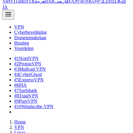
Việt
VI
Türkçe
TR
العربية
AR
فارسی
FA
한국어
KO
中文
ZH
日本語
JA
VPN
Cyberbeveiliging
Domeinmakelaar
Hosting
Voordelen
#1
NordVPN
#2
ProtonVPN
#3
Mullvad VPN
#4
CyberGhost
#5
ExpressVPN
#6
PIA
#7
Surfshark
#8
TotalVPN
#9
PureVPN
#10
Windscribe VPN
Home
VPN
Linux