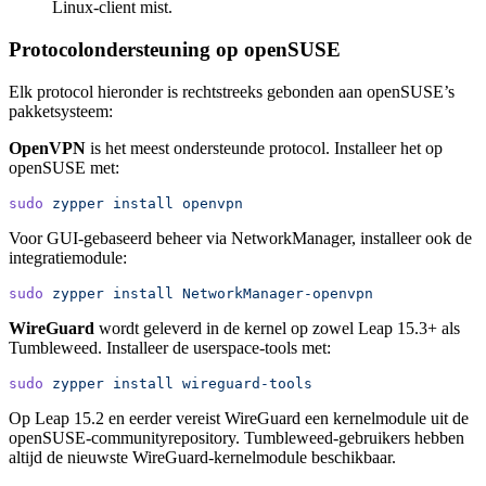
Linux-client mist.
Protocolondersteuning op openSUSE
Elk protocol hieronder is rechtstreeks gebonden aan openSUSE’s
pakketsysteem:
OpenVPN
is het meest ondersteunde protocol. Installeer het op
openSUSE met:
sudo
 zypper
 install
 openvpn
Voor GUI-gebaseerd beheer via NetworkManager, installeer ook de
integratiemodule:
sudo
 zypper
 install
 NetworkManager-openvpn
WireGuard
wordt geleverd in de kernel op zowel Leap 15.3+ als
Tumbleweed. Installeer de userspace-tools met:
sudo
 zypper
 install
 wireguard-tools
Op Leap 15.2 en eerder vereist WireGuard een kernelmodule uit de
openSUSE-communityrepository. Tumbleweed-gebruikers hebben
altijd de nieuwste WireGuard-kernelmodule beschikbaar.