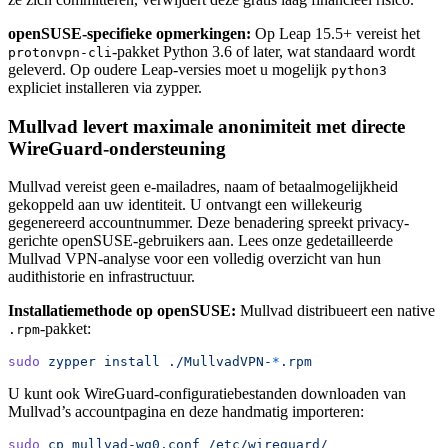
openSUSE-specifieke opmerkingen:
Op Leap 15.5+ vereist het
-pakket Python 3.6 of later, wat standaard wordt
protonvpn-cli
geleverd. Op oudere Leap-versies moet u mogelijk
python3
expliciet installeren via zypper.
Mullvad levert maximale anonimiteit met directe
WireGuard-ondersteuning
Mullvad vereist geen e-mailadres, naam of betaalmogelijkheid
gekoppeld aan uw identiteit. U ontvangt een willekeurig
gegenereerd accountnummer. Deze benadering spreekt privacy-
gerichte openSUSE-gebruikers aan. Lees onze gedetailleerde
Mullvad VPN-analyse voor een volledig overzicht van hun
audithistorie en infrastructuur.
Installatiemethode op openSUSE:
Mullvad distribueert een native
-pakket:
.rpm
sudo
 zypper
 install
 ./MullvadVPN-
*
.rpm
U kunt ook WireGuard-configuratiebestanden downloaden van
Mullvad’s accountpagina en deze handmatig importeren:
sudo
 cp
 mullvad-wg0.conf
 /etc/wireguard/