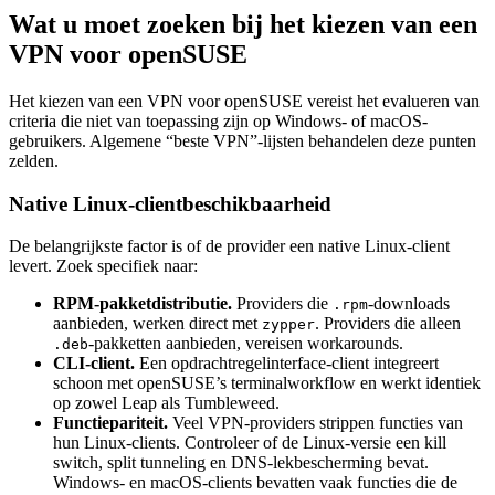
Wat u moet zoeken bij het kiezen van een
VPN voor openSUSE
Het kiezen van een VPN voor openSUSE vereist het evalueren van
criteria die niet van toepassing zijn op Windows- of macOS-
gebruikers. Algemene “beste VPN”-lijsten behandelen deze punten
zelden.
Native Linux-clientbeschikbaarheid
De belangrijkste factor is of de provider een native Linux-client
levert. Zoek specifiek naar:
RPM-pakketdistributie.
Providers die
-downloads
.rpm
aanbieden, werken direct met
. Providers die alleen
zypper
-pakketten aanbieden, vereisen workarounds.
.deb
CLI-client.
Een opdrachtregelinterface-client integreert
schoon met openSUSE’s terminalworkflow en werkt identiek
op zowel Leap als Tumbleweed.
Functiepariteit.
Veel VPN-providers strippen functies van
hun Linux-clients. Controleer of de Linux-versie een kill
switch, split tunneling en DNS-lekbescherming bevat.
Windows- en macOS-clients bevatten vaak functies die de