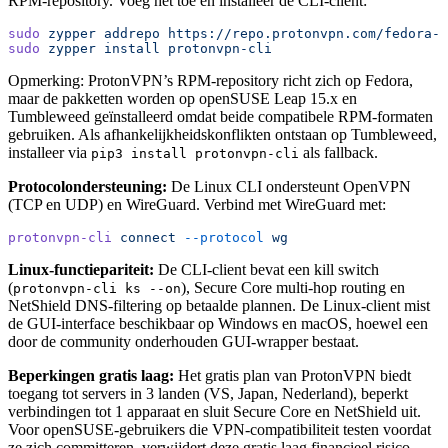
RPM-repository. Voeg het toe en installeer de CLI-client:
sudo
 zypper
 addrepo
 https://repo.protonvpn.com/fedora-s
sudo
 zypper
 install
 protonvpn-cli
Opmerking: ProtonVPN’s RPM-repository richt zich op Fedora,
maar de pakketten worden op openSUSE Leap 15.x en
Tumbleweed geïnstalleerd omdat beide compatibele RPM-formaten
gebruiken. Als afhankelijkheidskonflikten ontstaan op Tumbleweed,
installeer via
als fallback.
pip3 install protonvpn-cli
Protocolondersteuning:
De Linux CLI ondersteunt OpenVPN
(TCP en UDP) en WireGuard. Verbind met WireGuard met:
protonvpn-cli
 connect
 --protocol
 wg
Linux-functiepariteit:
De CLI-client bevat een kill switch
(
), Secure Core multi-hop routing en
protonvpn-cli ks --on
NetShield DNS-filtering op betaalde plannen. De Linux-client mist
de GUI-interface beschikbaar op Windows en macOS, hoewel een
door de community onderhouden GUI-wrapper bestaat.
Beperkingen gratis laag:
Het gratis plan van ProtonVPN biedt
toegang tot servers in 3 landen (VS, Japan, Nederland), beperkt
verbindingen tot 1 apparaat en sluit Secure Core en NetShield uit.
Voor openSUSE-gebruikers die VPN-compatibiliteit testen voordat
ze zich committeren, verwijdert deze gratis laag financieel risico.