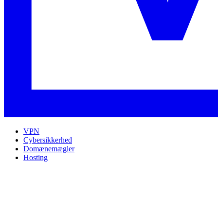
VPN
Cybersikkerhed
Domænemægler
Hosting