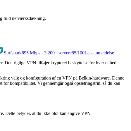
og fuld netværksdækning.
Surfshark
695 Mbps · 3,200+ servere
85
/100
Læs anmeldelse
 Den rigtige VPN tilføjer krypteret beskyttelse for hver enhed
 omkring valg og konfiguration af en VPN på Belkin-hardware. Denne
 for kompatibilitet. Vi gennemgår også opsætringstrin, så du kan
e. Dette betyder, at du ikke blot kan angive VPN-