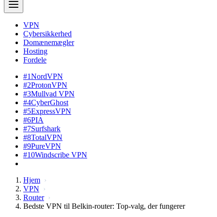
VPN
Cybersikkerhed
Domænemægler
Hosting
Fordele
#1
NordVPN
#2
ProtonVPN
#3
Mullvad VPN
#4
CyberGhost
#5
ExpressVPN
#6
PIA
#7
Surfshark
#8
TotalVPN
#9
PureVPN
#10
Windscribe VPN
Hjem
VPN
Router
Bedste VPN til Belkin-router: Top-valg, der fungerer