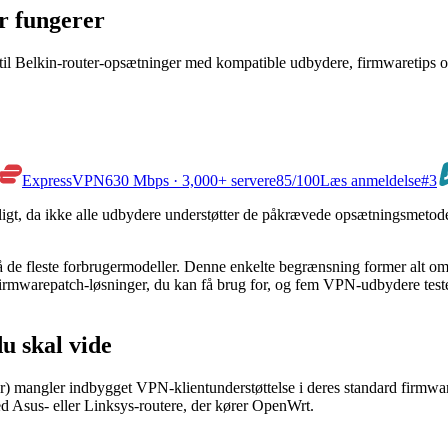
er fungerer
 til Belkin-router-opsætninger med kompatible udbydere, firmwaretips 
ExpressVPN
630 Mbps · 3,000+ servere
85
/100
Læs anmeldelse
#3
, da ikke alle udbydere understøtter de påkrævede opsætningsmetoder.
 på de fleste forbrugermodeller. Denne enkelte begrænsning former alt
rmwarepatch-løsninger, du kan få brug for, og fem VPN-udbydere testet
u skal vide
) mangler indbygget VPN-klientunderstøttelse i deres standard firmwar
d Asus- eller Linksys-routere, der kører OpenWrt.