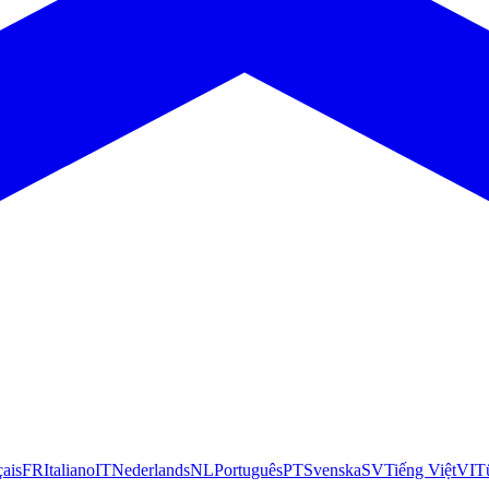
çais
FR
Italiano
IT
Nederlands
NL
Português
PT
Svenska
SV
Tiếng Việt
VI
T