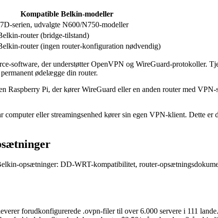
Kompatible Belkin-modeller
F7D-serien, udvalgte N600/N750-modeller
elkin-router (bridge-tilstand)
elkin-router (ingen router-konfiguration nødvendig)
urce-software, der understøtter OpenVPN og WireGuard-protokoller. Tj
n permanent ødelægge din router.
n Raspberry Pi, der kører WireGuard eller en anden router med VPN-su
ar computer eller streamingsenhed kører sin egen VPN-klient. Dette er 
psætninger
 for Belkin-opsætninger: DD-WRT-kompatibilitet, router-opsætningsdok
erer forudkonfigurerede .ovpn-filer til over 6.000 servere i 111 land