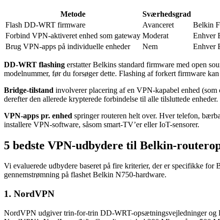
Metode
Sværhedsgrad
Flash DD-WRT firmware
Avanceret
Belkin 
Forbind VPN-aktiveret enhed som gateway
Moderat
Enhver B
Brug VPN-apps på individuelle enheder
Nem
Enhver B
DD-WRT flashing
erstatter Belkins standard firmware med open so
modelnummer, før du forsøger dette. Flashing af forkert firmware ka
Bridge-tilstand
involverer placering af en VPN-kapabel enhed (som e
derefter den allerede krypterede forbindelse til alle tilsluttede enheder.
VPN-apps pr. enhed
springer routeren helt over. Hver telefon, bærb
installere VPN-software, såsom smart-TV’er eller IoT-sensorer.
5 bedste VPN-udbydere til Belkin-routero
Vi evaluerede udbydere baseret på fire kriterier, der er specifikke
gennemstrømning på flashet Belkin N750-hardware.
1. NordVPN
NordVPN udgiver trin-for-trin DD-WRT-opsætningsvejledninger og lev