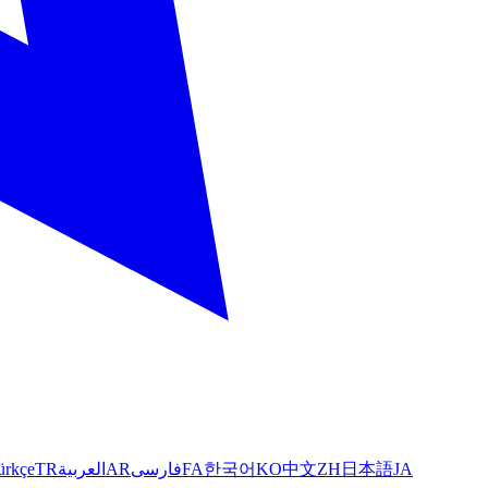
ürkçe
TR
العربية
AR
فارسی
FA
한국어
KO
中文
ZH
日本語
JA