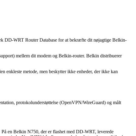
ek DD-WRT Router Database for at bekræfte dit nøjagtige Belkin-
pport) mellem dit modem og Belkin-router. Belkin distribuerer
den enkleste metode, men beskytter ikke enheder, der ikke kan
umentation, protokolunderstøttelse (OpenVPN/WireGuard) og målt
e. På en Belkin N750, der er flashet med DD-WRT, leverede