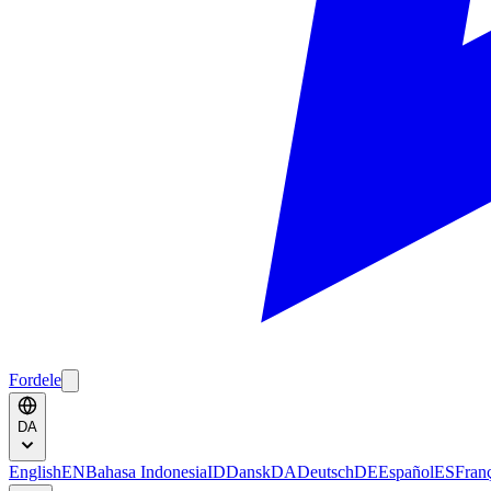
Fordele
DA
English
EN
Bahasa Indonesia
ID
Dansk
DA
Deutsch
DE
Español
ES
Fran