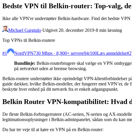
Bedste VPN til Belkin-router: Top-valg, d
Ikke alle VPN'er understøtter Belkin-hardware. Find det bedste VPN
Michael Gargiulo
·
Udgivet 20. december 2019
·
8 min læsning
Top VPNs til Belkin-routere
#1
NordVPN
730 Mbps · 8,900+ servere
94
/100
Læs anmeldelse
#2
Bundlinje:
Belkin-routerbrugere skal vælge en VPN omhyggeligt
på netværket uden at bremse browsing.
Belkin-routere understøtter ikke oprindeligt VPN-klientforbindelser
guide dækker, hvilke Belkin-modeller, der fungerer med VPN’er, de fi
beskytte hver enhed på dit netværk fra et enkelt adgangspunkt.
Belkin Router VPN-kompatibilitet: Hvad d
De fleste Belkin-forbrugerrutere (AC-serien, N-serien og AX-modeller
legitimationsoplysninger i Belkin-adminpanelet, sådan som du kan me
Du har tre veje til at køre en VPN på en Belkin-router: