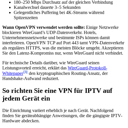
180–250 Mbps Durchsatz auf der gleichen Verbindung
Kanalwechsel dauerte 3–5 Sekunden
Gelegentliches Puffering bei 4K-Streams während
Spitzenzeiten
Wann OpenVPN verwendet werden sollte:
Einige Netzwerke
blockieren WireGuard’s UDP-Datenverkehr. Hotels,
Unternehmensnetzwerke und bestimmte ISPs können damit
interferieren. OpenVPN TCP auf Port 443 tarnt VPN-Datenverkehr
als reguläres HTTPS, was die meisten Blöcke umgeht. Akzeptieren
Sie den Latenz-Kompromiss nur, wenn WireGuard nicht verbindet.
Für technische Details darüber, wie WireGuard seinen
Leistungsvorteil erreicht, erklärt das
WireGuard-Protokoll-
[3]
Whitepaper
den kryptographischen Routing-Ansatz, der
Handshake-Aufwand reduziert.
So richten Sie eine VPN für IPTV auf
jedem Gerät ein
Die Einrichtung variiert erheblich je nach Gerät. Nachfolgend
finden Sie geräteabhängige Anweisungen, die die gängigste IPTV-
Hardware abdecken.