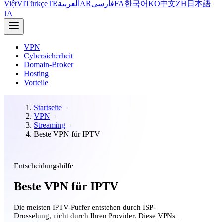
Việt
VI
Türkçe
TR
العربية
AR
فارسی
FA
한국어
KO
中文
ZH
日本語
JA
VPN
Cybersicherheit
Domain-Broker
Hosting
Vorteile
Startseite
VPN
Streaming
Beste VPN für IPTV
Entscheidungshilfe
Beste VPN für IPTV
Die meisten IPTV-Puffer entstehen durch ISP-
Drosselung, nicht durch Ihren Provider. Diese VPNs