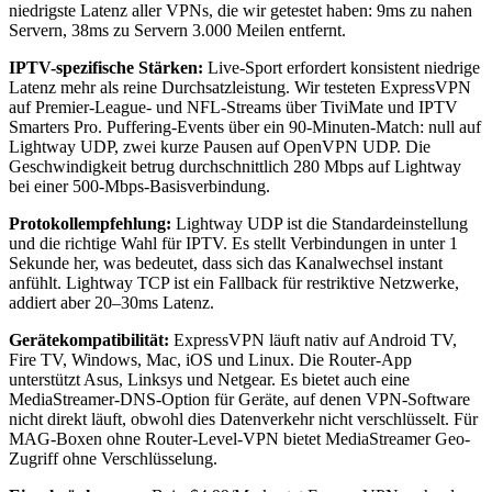
niedrigste Latenz aller VPNs, die wir getestet haben: 9ms zu nahen
Servern, 38ms zu Servern 3.000 Meilen entfernt.
IPTV-spezifische Stärken:
Live-Sport erfordert konsistent niedrige
Latenz mehr als reine Durchsatzleistung. Wir testeten ExpressVPN
auf Premier-League- und NFL-Streams über TiviMate und IPTV
Smarters Pro. Puffering-Events über ein 90-Minuten-Match: null auf
Lightway UDP, zwei kurze Pausen auf OpenVPN UDP. Die
Geschwindigkeit betrug durchschnittlich 280 Mbps auf Lightway
bei einer 500-Mbps-Basisverbindung.
Protokollempfehlung:
Lightway UDP ist die Standardeinstellung
und die richtige Wahl für IPTV. Es stellt Verbindungen in unter 1
Sekunde her, was bedeutet, dass sich das Kanalwechsel instant
anfühlt. Lightway TCP ist ein Fallback für restriktive Netzwerke,
addiert aber 20–30ms Latenz.
Gerätekompatibilität:
ExpressVPN läuft nativ auf Android TV,
Fire TV, Windows, Mac, iOS und Linux. Die Router-App
unterstützt Asus, Linksys und Netgear. Es bietet auch eine
MediaStreamer-DNS-Option für Geräte, auf denen VPN-Software
nicht direkt läuft, obwohl dies Datenverkehr nicht verschlüsselt. Für
MAG-Boxen ohne Router-Level-VPN bietet MediaStreamer Geo-
Zugriff ohne Verschlüsselung.