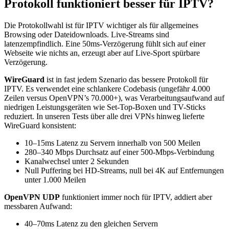
Protokoll funktioniert besser für IPTV?
Die Protokollwahl ist für IPTV wichtiger als für allgemeines
Browsing oder Dateidownloads. Live-Streams sind
latenzempfindlich. Eine 50ms-Verzögerung fühlt sich auf einer
Webseite wie nichts an, erzeugt aber auf Live-Sport spürbare
Verzögerung.
WireGuard
ist in fast jedem Szenario das bessere Protokoll für
IPTV. Es verwendet eine schlankere Codebasis (ungefähr 4.000
Zeilen versus OpenVPN’s 70.000+), was Verarbeitungsaufwand auf
niedrigen Leistungsgeräten wie Set-Top-Boxen und TV-Sticks
reduziert. In unseren Tests über alle drei VPNs hinweg lieferte
WireGuard konsistent:
10–15ms Latenz zu Servern innerhalb von 500 Meilen
280–340 Mbps Durchsatz auf einer 500-Mbps-Verbindung
Kanalwechsel unter 2 Sekunden
Null Puffering bei HD-Streams, null bei 4K auf Entfernungen
unter 1.000 Meilen
OpenVPN UDP
funktioniert immer noch für IPTV, addiert aber
messbaren Aufwand:
40–70ms Latenz zu den gleichen Servern