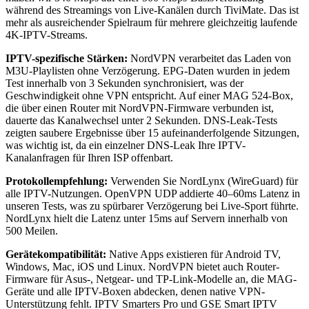
während des Streamings von Live-Kanälen durch TiviMate. Das ist
mehr als ausreichender Spielraum für mehrere gleichzeitig laufende
4K-IPTV-Streams.
IPTV-spezifische Stärken:
NordVPN verarbeitet das Laden von
M3U-Playlisten ohne Verzögerung. EPG-Daten wurden in jedem
Test innerhalb von 3 Sekunden synchronisiert, was der
Geschwindigkeit ohne VPN entspricht. Auf einer MAG 524-Box,
die über einen Router mit NordVPN-Firmware verbunden ist,
dauerte das Kanalwechsel unter 2 Sekunden. DNS-Leak-Tests
zeigten saubere Ergebnisse über 15 aufeinanderfolgende Sitzungen,
was wichtig ist, da ein einzelner DNS-Leak Ihre IPTV-
Kanalanfragen für Ihren ISP offenbart.
Protokollempfehlung:
Verwenden Sie NordLynx (WireGuard) für
alle IPTV-Nutzungen. OpenVPN UDP addierte 40–60ms Latenz in
unseren Tests, was zu spürbarer Verzögerung bei Live-Sport führte.
NordLynx hielt die Latenz unter 15ms auf Servern innerhalb von
500 Meilen.
Gerätekompatibilität:
Native Apps existieren für Android TV,
Windows, Mac, iOS und Linux. NordVPN bietet auch Router-
Firmware für Asus-, Netgear- und TP-Link-Modelle an, die MAG-
Geräte und alle IPTV-Boxen abdecken, denen native VPN-
Unterstützung fehlt. IPTV Smarters Pro und GSE Smart IPTV