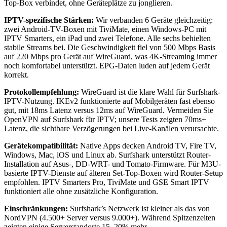
Top-Box verbindet, ohne Geräteplätze zu jonglieren.
IPTV-spezifische Stärken:
Wir verbanden 6 Geräte gleichzeitig:
zwei Android-TV-Boxen mit TiviMate, einen Windows-PC mit
IPTV Smarters, ein iPad und zwei Telefone. Alle sechs behielten
stabile Streams bei. Die Geschwindigkeit fiel von 500 Mbps Basis
auf 220 Mbps pro Gerät auf WireGuard, was 4K-Streaming immer
noch komfortabel unterstützt. EPG-Daten luden auf jedem Gerät
korrekt.
Protokollempfehlung:
WireGuard ist die klare Wahl für Surfshark-
IPTV-Nutzung. IKEv2 funktionierte auf Mobilgeräten fast ebenso
gut, mit 18ms Latenz versus 12ms auf WireGuard. Vermeiden Sie
OpenVPN auf Surfshark für IPTV; unsere Tests zeigten 70ms+
Latenz, die sichtbare Verzögerungen bei Live-Kanälen verursachte.
Gerätekompatibilität:
Native Apps decken Android TV, Fire TV,
Windows, Mac, iOS und Linux ab. Surfshark unterstützt Router-
Installation auf Asus-, DD-WRT- und Tomato-Firmware. Für M3U-
basierte IPTV-Dienste auf älteren Set-Top-Boxen wird Router-Setup
empfohlen. IPTV Smarters Pro, TiviMate und GSE Smart IPTV
funktioniert alle ohne zusätzliche Konfiguration.
Einschränkungen:
Surfshark’s Netzwerk ist kleiner als das von
NordVPN (4.500+ Server versus 9.000+). Während Spitzenzeiten
zeigten einige Serverstandorte 15–20% mehr