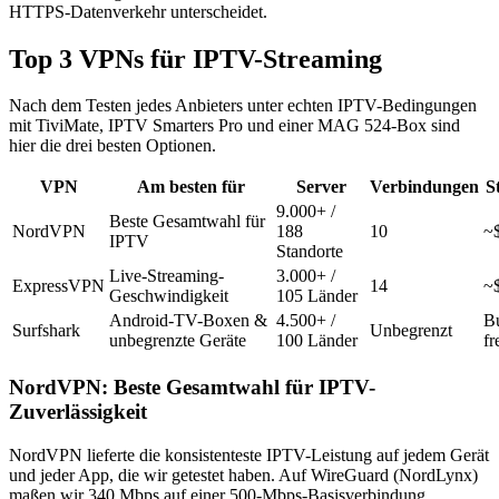
HTTPS-Datenverkehr unterscheidet.
Top 3 VPNs für IPTV-Streaming
Nach dem Testen jedes Anbieters unter echten IPTV-Bedingungen
mit TiviMate, IPTV Smarters Pro und einer MAG 524-Box sind
hier die drei besten Optionen.
VPN
Am besten für
Server
Verbindungen
S
9.000+ /
Beste Gesamtwahl für
NordVPN
188
10
~
IPTV
Standorte
Live-Streaming-
3.000+ /
ExpressVPN
14
~
Geschwindigkeit
105 Länder
Android-TV-Boxen &
4.500+ /
B
Surfshark
Unbegrenzt
unbegrenzte Geräte
100 Länder
fr
NordVPN: Beste Gesamtwahl für IPTV-
Zuverlässigkeit
NordVPN lieferte die konsistenteste IPTV-Leistung auf jedem Gerät
und jeder App, die wir getestet haben. Auf WireGuard (NordLynx)
maßen wir 340 Mbps auf einer 500-Mbps-Basisverbindung