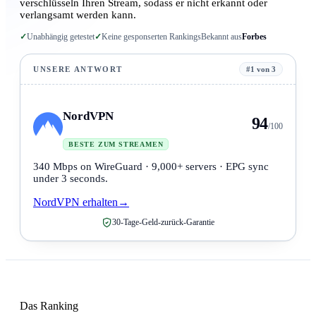
verschlüsseln Ihren Stream, sodass er nicht erkannt oder
verlangsamt werden kann.
✓
Unabhängig getestet
✓
Keine gesponserten Rankings
Bekannt aus
Forbes
UNSERE ANTWORT
#1 von 3
NordVPN
94
/100
BESTE ZUM STREAMEN
340 Mbps on WireGuard · 9,000+ servers · EPG sync
under 3 seconds.
NordVPN erhalten
→
30-Tage-Geld-zurück-Garantie
Das Ranking