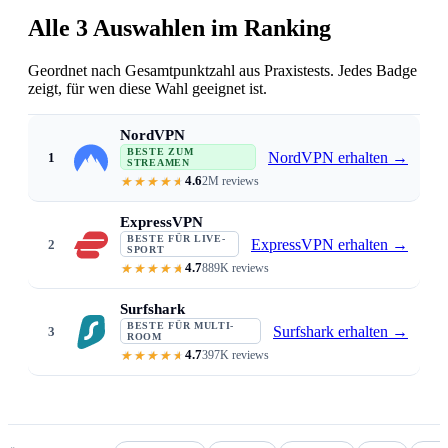
Alle 3 Auswahlen im Ranking
Geordnet nach Gesamtpunktzahl aus Praxistests. Jedes Badge
zeigt, für wen diese Wahl geeignet ist.
NordVPN
BESTE ZUM
NordVPN erhalten
→
1
STREAMEN
4.6
2M reviews
340 Mbps on WireGuard · 9,000+ se
ExpressVPN
BESTE FÜR LIVE-
ExpressVPN erhalten
→
2
SPORT
4.7
889K reviews
Lightway protocol · 9ms latency · 
Surfshark
BESTE FÜR MULTI-
Surfshark erhalten
→
3
ROOM
4.7
397K reviews
Unlimited devices · six 4K stream