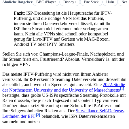
Ähnliche Ratgeber
BBC iPlayer
Disney+
Fire Stick
Hulu
Netf
Fazit:
ISP-Drosselung ist die Hauptursache für IPTV-
Puffering, und die richtige VPN löst das Problem,
indem sie Ihren Datenverkehr verschlüsselt, damit Ihr
ISP Ihren Stream nicht erkennen oder verlangsamen
kann. Nicht alle VPNs sind schnell oder kompatibel
genug für Live-IPTV auf Geräten wie MAG-Boxen,
Android TV oder IPTV Smarters.
Stellen Sie sich vor: Champions-League-Finale, Nachspielzeit, und
Ihr Stream friert ein. Frustrierend? Absolut. Vermeidbar? Ja, mit der
richtigen VPN.
Das meiste IPTV-Puffering wird nicht von Ihrem Anbieter
verursacht. Ihr ISP erkennt Streaming-Datenverkehr und drosselt ihn
absichtlich, auch wenn Ihr Speedtest gut aussieht. Eine
2022-Studie
[1]
der Northeastern University und der University of Massachusetts
bestätigte, dass große US-ISPs spezifische Streaming-Protokolle mit
Raten drosseln, die je nach Tageszeit und Content-Typ variieren.
Darüber hinaus setzt Streaming ohne Schutz Ihre IP-Adresse und
Ihre Sehgewohnheiten Risiken aus. Der
Surveillance Self-Defense-
[2]
Leitfaden der EFF
behandelt, wie ISPs Datenverkehrsdaten
sammeln und nutzen.