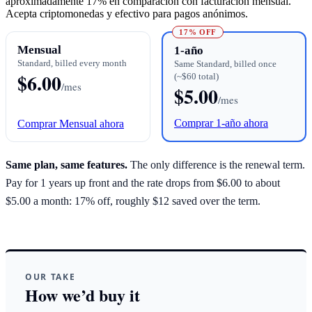
aproximadamente 17% en comparación con facturación mensual.
Acepta criptomonedas y efectivo para pagos anónimos.
17% OFF
Mensual
1-año
Standard, billed every month
Same Standard, billed once
$6.00
(~$60 total)
/mes
$5.00
/mes
Comprar 1-año ahora
Comprar Mensual ahora
Same plan, same features.
The only difference is the renewal term.
Pay for 1 years up front and the rate drops from $6.00 to about
$5.00 a month: 17% off, roughly $12 saved over the term.
OUR TAKE
How we’d buy it