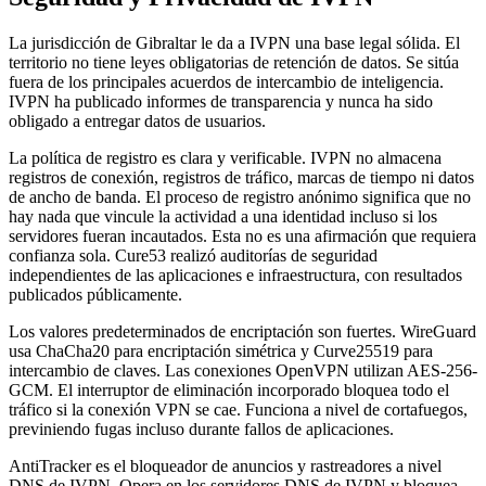
La jurisdicción de Gibraltar le da a IVPN una base legal sólida. El
territorio no tiene leyes obligatorias de retención de datos. Se sitúa
fuera de los principales acuerdos de intercambio de inteligencia.
IVPN ha publicado informes de transparencia y nunca ha sido
obligado a entregar datos de usuarios.
La política de registro es clara y verificable. IVPN no almacena
registros de conexión, registros de tráfico, marcas de tiempo ni datos
de ancho de banda. El proceso de registro anónimo significa que no
hay nada que vincule la actividad a una identidad incluso si los
servidores fueran incautados. Esta no es una afirmación que requiera
confianza sola. Cure53 realizó auditorías de seguridad
independientes de las aplicaciones e infraestructura, con resultados
publicados públicamente.
Los valores predeterminados de encriptación son fuertes. WireGuard
usa ChaCha20 para encriptación simétrica y Curve25519 para
intercambio de claves. Las conexiones OpenVPN utilizan AES-256-
GCM. El interruptor de eliminación incorporado bloquea todo el
tráfico si la conexión VPN se cae. Funciona a nivel de cortafuegos,
previniendo fugas incluso durante fallos de aplicaciones.
AntiTracker es el bloqueador de anuncios y rastreadores a nivel
DNS de IVPN. Opera en los servidores DNS de IVPN y bloquea