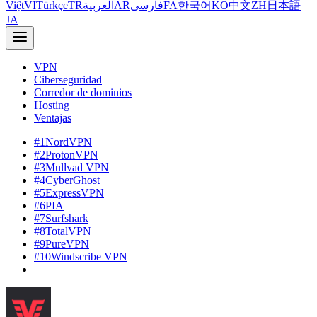
Việt
VI
Türkçe
TR
العربية
AR
فارسی
FA
한국어
KO
中文
ZH
日本語
JA
VPN
Ciberseguridad
Corredor de dominios
Hosting
Ventajas
#1
NordVPN
#2
ProtonVPN
#3
Mullvad VPN
#4
CyberGhost
#5
ExpressVPN
#6
PIA
#7
Surfshark
#8
TotalVPN
#9
PureVPN
#10
Windscribe VPN