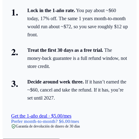
Lock in the 1-año rate.
You pay about ~$60
today, 17% off. The same 1 years month-to-month
would run about ~$72, so you save roughly $12 up
front.
Treat the first 30 days as a free trial.
The
money-back guarantee is a full refund window, not
store credit.
Decide around week three.
If it hasn’t earned the
~$60, cancel and take the refund. If it has, you’re
set until 2027.
Get the 1-año deal · $5.00/mes
Prefer month-to-month? $6.00/mes
Garantía de devolución de dinero de 30 días