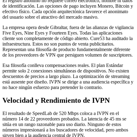
El registro anónimo no requiere correo electrónico, nombre ni datos
de identificación. Las opciones de pago incluyen Monero, Bitcoin y
efectivo físico. Cada opción arquitectónica favorece el anonimato
del usuario sobre el atractivo del mercado masivo.
La empresa opera desde Gibraltar, fuera de las alianzas de vigilancia
Five Eyes, Nine Eyes y Fourteen Eyes. Todas las aplicaciones
cliente son completamente de código abierto. Cure53 ha auditado la
infraestructura. Estos no son puntos de venta publicitarios.
Representan una filosofía de producto fundamentalmente diferente
de los proveedores de VPN que persiguen volumen de suscriptores.
Esa filosofía conlleva compensaciones reales. El plan Estándar
permite solo 2 conexiones simultáneas de dispositivos. No existen
descuentos de precios a largo plazo. La optimización de streaming
está ausente por diseño. IVPN se dirige a una audiencia específica y
no hace ningún esfuerzo para pretender lo contrario.
Velocidad y Rendimiento de IVPN
El resultado de SpeedLab de 520 Mbps coloca a IVPN en el
número 14 de 22 proveedores probados. La latencia de 45 ms se
sitúa en un rango razonable para uso diario. Ninguno de estos
números impresionará a los buscadores de velocidad, pero ambos
sirven bien a la audiencia central de IVPN.