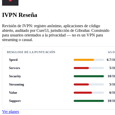
IVPN Reseña
Revisión de IVPN: registro anónimo, aplicaciones de código
abierto, auditado por Cure53, jurisdicción de Gibraltar. Construido
para usuarios orientados a la privacidad — no es un VPN para
streaming o casual.
DESGLOSE DE LA PUNTUACIÓN
65/1
Speed
6.7/1
Servers
5/1
Security
10/1
Streaming
5/1
Value
6/1
Support
10/1
Ver planes